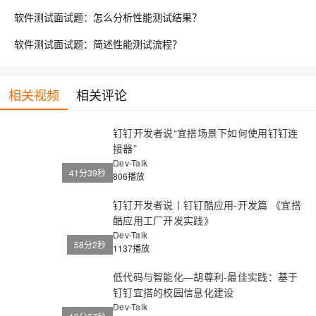
软件测试面试题：怎么分析性能测试结果？
软件测试面试题：简述性能测试流程？
相关视频
相关评论
钉钉开发者说“宜搭场景下如何使用钉钉连
接器”
Dev-Talk
41分39秒
806播放
钉钉开发者说丨钉钉酷应用-开发篇 《宜搭
酷应用工厂开发实践》
Dev-Talk
58分2秒
1137播放
低代码与智能化—胡尊利-最佳实践：基于
钉钉宜搭的校园信息化建设
Dev-Talk