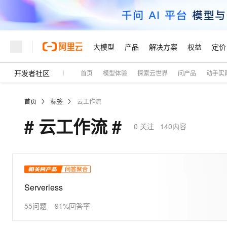
大模型
产品
解决方案
权益
定价
开发者社区
首页
模型体验
探索云世界
问产品
动手实
大模型
产品
解决方案
权益
定价
云市场
伙伴
服务
了解阿里云
精选产品
精选解决方案
普惠上云
产品定价
精选商城
成为销售伙伴
售前咨询
为什么选择阿里云
千问AI平台
首页
标签
云工作流
了解云产品的定价详情
大模型服务平台百炼
睿译宝，AI翻译排版一
普惠上云 官方力荐
分销伙伴
在线服务
网站建设
什么是云计算
大
# 云工作流 #
大模型服务与应用平台
上传文档即自动完成翻译和
云服务器38元/年起，超
0
关注
140内容
咨询伙伴
多端小程序
技术领先
云上成本管理
售后服务
轻量应用服务器
GLM-5.2：长任务时代
官方推荐返现计划
大模型
精选产品
精选解决方案
Salesforce 国际版订阅
稳定可靠
管理和优化成本
推荐新用户得奖励，单订单
销售伙伴合作计划
自助服务
友盟天域
安全合规
人工智能与机器学习
AI
文本生成
云数据库 RDS
Hermes Agent，打造
云工开物
无影生态合作计划
在线服务
观测云
分析师报告
自主进化，持久记忆，越用
高校专属算力普惠，学生认
计算
互联网应用开发
Serverless
Qwen3.8-Max
HOT
Salesforce On Alibaba C
工单服务
Tuya 物联网平台阿里云
研究报告与白皮书
人工智能平台 PAI
快速拥有专属 OpenClaw
大模
Consulting Partner 合
55问题
大数据
91%回答率
容器
智能体时代全能旗舰模型
免费试用
短信专区
一站式AI开发、训练和推
蓝凌 OA
AI 大模型销售与服务生
现代化应用