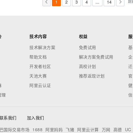
1
2
3
4
...
14
跳
价
技术内容
权益
服
技术解决方案
免费试用
基
帮助文档
解决方案免费试用
企
开发者社区
高校计划
迁
天池大赛
推荐返现计划
官
器
阿里云认证
健
管理
信
联系我们
加入我们
巴国际交易市场
1688
阿里妈妈
飞猪
阿里云计算
万网
高德
UC