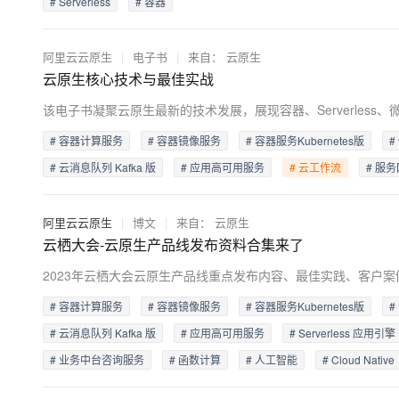
# Serverless
# 容器
大模型解决方案
迁移与运维管理
快速部署 Dify，高效搭建 
阿里云云原生
|
电子书
|
来自：
云原生
专有云
云原生核心技术与最佳实战
10 分钟在聊天系统中增加
# 容器计算服务
# 容器镜像服务
# 容器服务Kubernetes版
#
# 云消息队列 Kafka 版
# 应用高可用服务
# 云工作流
# 服
阿里云云原生
|
博文
|
来自：
云原生
云栖大会-云原生产品线发布资料合集来了
2023年云栖大会云原生产品线重点发布内容、最佳实践、客户
# 容器计算服务
# 容器镜像服务
# 容器服务Kubernetes版
#
# 云消息队列 Kafka 版
# 应用高可用服务
# Serverless 应用引擎
# 业务中台咨询服务
# 函数计算
# 人工智能
# Cloud Native