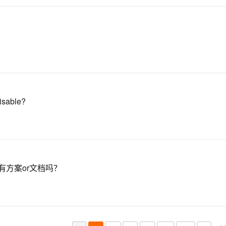
？
sable?
面有方案or文档吗？