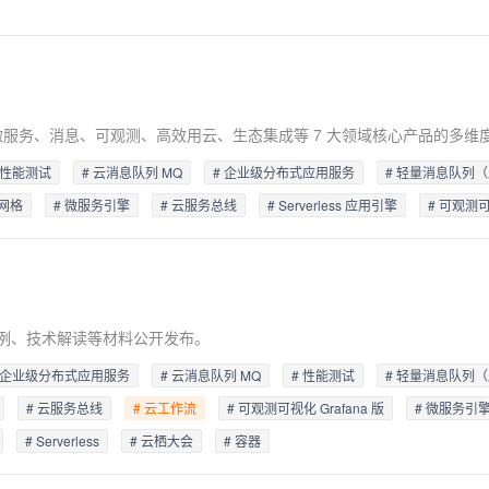
AI 应用
10分钟微调：让0.6B模型媲美235B模
多模态数据信
型
依托云原生高可用架构,实现Dify私有化部署
用1%尺寸在特定领域达到大模型90%以上效果
一个 AI 助手
超强辅助，Bol
即刻拥有 DeepSeek-R1 满血版
在企业官网、通讯软件中为客户提供 AI 客服
 性能测试
# 云消息队列 MQ
# 企业级分布式应用服务
# 轻量消息队列（
多种方案随心选，轻松解锁专属 DeepSeek
务网格
# 微服务引擎
# 云服务总线
# Serverless 应用引擎
# 可观测可视
案例、技术解读等材料公开发布。
 企业级分布式应用服务
# 云消息队列 MQ
# 性能测试
# 轻量消息队列（
# 云服务总线
# 云工作流
# 可观测可视化 Grafana 版
# 微服务引
# Serverless
# 云栖大会
# 容器