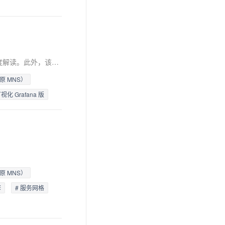
息提取
与 AI 智能体进行实时音视频通话
从文本、图片、视频中提取结构化的属性信息
构建支持视频理解的 AI 音视频实时通话应用
t.diy 一步搞定创意建站
构建大模型应用的安全防护体系
该电子书凝聚云原生最新的技术发展，展现容器、Serverless、微服务、消息、可观测、高效用云、生态集成等 7 大领域核心产品的多维度解读。此外，该电子书凝结了各行业内云原生落地过程中可供参考的真实案例，网易游戏、美年大健康、小红书、茶百道、青团社、畅捷通、森马等多家企业现身说法，这些云计算的先行者们，利用云计算的优势，实现了业务敏捷、快速创新。
通过自然语言交互简化开发流程,全栈开发支持
通过阿里云安全产品对 AI 应用进行安全防护
原 MNS）
化 Grafana 版
原 MNS）
擎
# 服务网格