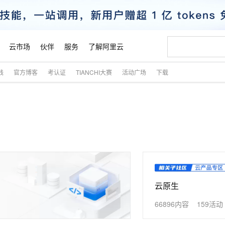
云市场
伙伴
服务
了解阿里云
践
官方博客
考认证
TIANCHI大赛
活动广场
下载
AI 特惠
数据与 API
成为产品伙伴
企业增值服务
最佳实践
价格计算器
AI 场景体
基础软件
产品伙伴合
阿里云认证
市场活动
配置报价
大模型
自助选配和估算价格
步到位
智启 AI 普惠权益
产品生态集成认证中心
企业支持计划
云上春晚
域名与网站
Qwen Audio：打造专属 AI 语音助手
千问官方 MaaS 平台，为开发者和 Agent 而生，新用户赠送 1 亿 + tokens 额度
一句话生成原生
AI Coding
阿里云Maa
2026 阿里云
云服务器 E
为企业打
数据集
Windows
大模型认证
模型
NEW
NEW
格式还原
值低价云产品抢先购
至高享 1亿+免费 tokens，加速 Al 应用落地
提供智能易用的域名与建站服务
Qwen-Audio-3.0-Realtime 端到端实时语音角色扮演
输入一句话想法,
智能编程，一键
安全可靠、
产品生态伙伴
专家技术服务
云上奥运之旅
弹性计算合作
阿里云中企出
手机三要素
宝塔 Linux
全部认证
价格优势
开源旗舰模型
即刻拥有 DeepSeek-V4-Pro
阿里云 OPC 创新助力计划
千问大模型
一键部署幻兽
AI 电商营销
对象存储 O
大模型
产品生态伙伴工作台
企业增值服务台
云栖战略参考
云存储合作计
云栖大会
身份实名认证
CentOS
训练营
推动算力普惠，释放技术红利
最高返9万
真正可用的 1M 上下文,一次完成代码全链路开发
快速构建应用程序和网站，即刻迈出上云第一步
轻松解锁专属 DeepSeek-V4-Pro
至高百万元 Token 补贴，加速一人公司成长
多元化、高性能、安全可靠的大模型服务
一键购买专属
从图文生成到
云上的中国
数据库合作计
活动全景
短信
Docker
图片和
自进化智能体
5 分钟轻松部署专属 QwenPaw
Token Plan 模型订阅计划
数字证书管理服务（原SSL证书）
高效搭建 AI
AI 广告创作
无影云电脑
企业成长
NEW
HOT
信息公告
看见新力量
云网络合作计
OCR 文字识别
JAVA
越聪明
证享300元代金券
全托管，含MySQL、PostgreSQL、SQL Server、MariaDB多引擎
Qwen3.8-Max 首发尝鲜，限时加量 10 倍，夜间低至2折
实现全站HTTPS，呈现可信的WEB访问
从聊天伙伴进化为能主动干活的本地数字员工
图文、视频一
随时随地安
云原生
魔搭 Mode
Kimi-K3
HappyHors
NEW
loud
服务实践
官网公告
金融模力时刻
Salesforce O
版
发票查验
全能环境
Claude Code + GStack 打造工程团队
千问办公，限时限量积分加倍
Qoder
低代码高效构
AI 建站
短信服务
型
NEW
作计划
66896内容
159活动
Kimi 最新旗舰模型，长程编程与推理利器
让文字生成流
计划
创新中心
魔搭 ModelSc
健康状态
理服务
让AI从“聊天伙伴”进化为能干活的“数字员工”
安装技能 GStack，拥有专属 AI 工程团队
你的AI工作搭子，覆盖日常办公高频场景
面向真实软件的智能体编程平台
0 代码专业建
客户案例
天气预报查询
操作系统
态合作计划