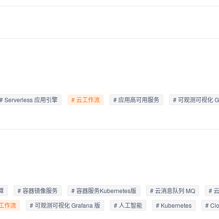
Deepseek-v4-pro
HappyHors
同享
万小智 AI 建站低至 15元/月
Qoder CN
AI 短剧/漫剧
云原生数据库 
快递物流查询
WordPress
成为服务伙
高校合作
点，立即开启云上创新
覆盖公网/内网、递归/权威、移动APP等全场景解析服务
送.CN域名，送备案服务码
基于千问大模型等，支持代码智能生成、研发智能问答
AI助力短剧
态智能体模型
旗舰 MoE 大模型，百万上下文与顶尖推理能力
图生视频，流
Ubuntu
服务生态伙伴
云工开物
企业应用
Works
Night Plan 支持 Qwen 3.8-Max
云原生大数据计算服务 MaxCompute
AI 办公
容器服务 Kub
NEW
GLM-5.2
Wan2.7-T
Red Hat
30+ 款产品免费体验
Data Agent 驱动的一站式 Data+AI 开发治理平台
夜间 5 折，Qwen/Meoo/TokenPlan 客户专享
面向分析的企业级SaaS模式云数据仓库
AI智能应用
提供一站式管
科研合作
视觉 Coding、空间感知、多模态思考等全面升级
1M上下文，专为长程任务能力而生
ERP
堂（旗舰版）
SUSE
智能客服
CRM
防护产品
2个月
自动承接线索
建站小程序
OA 办公系统
AI 应用构建
大模型原生
# Serverless 应用引擎
# 云工作流
# 应用高可用服务
# 可观测可视化 Gr
力提升
财税管理
模板建站
Qoder
大模型服务平台百炼-应用模版
HOT
NEW
面向真实软件
个人版上线、团队版降价；千问3.8-Max首发发尝鲜
丰富多元化的应用模版和解决方案
400电话
定制建站
万有无界
大模型服务平台百炼-智能体
方案
广告营销
模板小程序
的模型效果
灵活可视化地构建企业级 Agent
定制小程序
秒悟
人工智能平台 PAI
APP 开发
云端极速 AI 
新一代 AI 视频生成模型，深度适配广告营销等场景
AI Native 的算法工程平台，一站式完成建模、训练、推理服务部署
算
# 容器镜像服务
# 容器服务Kubernetes版
# 云消息队列 MQ
# 
建站系统
云工作流
# 可观测可视化 Grafana 版
# 人工智能
# Kubernetes
# Cl