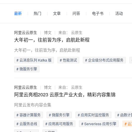
存储
天池大赛
Qwen3.7-Plus
云解析DNS
解决方案免费试用 新老
电子合同
最高领取价值200元试用
能看、能想、能动手的多模
安全
网络与CDN
AI 算法大赛
最新
热门
文章
问答
电子书
活动
畅捷通
大数据开发治理平台 Data
AI 产品 免费试用
网络
安全
云开发大赛
Qwen3-VL-Plus
Tableau 订阅
1亿+ 大模型 tokens 和 
阿里云云原生
|
博文
|
来自：
云原生
可观测
入门学习赛
中间件
AI空中课堂在线直播课
大年初一，往前皆为序，启航赴新程
云防火墙
140+云产品 免费试用
上云与迁云
云原生的云上边界网络安全
产品新客免费试用，最长1
数据库
大年初一，往前皆为序，启航赴新程
生态解决方案
大模型服务
企业出海
大模型ACA认证体验
大数据计算
# 云消息队列 Kafka 版
# 性能测试
# 企业级分布式应用服务
助力企业全员 AI 认知与能
行业生态解决方案
# 微服务引擎
千问AI平台-Token Plan
政企业务
媒体服务
开发者生态解决方案
企业服务与云通信
阿里云云原生
|
博文
|
来自：
云原生
千问AI平台-模型体验
AI 开发和 AI 应用解决
阿里云亮相2023 云原生产业大会，精彩内容集锦
在线体验全尺寸、多种模态
域名与网站
阿里云发布内容合集
Happy 系列大模型
终端用户计算
# 容器计算服务
# 微服务引擎
# 应用实时监控服务
# 函数计
Serverless
# 云服务总线
# 应用高可用服务
# Serverless 应用引擎
# 
开发工具