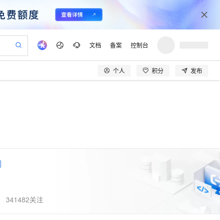
文档
备案
控制台
个人
积分
发布
验
作计划
器
AI 活动
专业服务
服务伙伴合作计划
开发者社区
加入我们
产品动态
服务平台百炼
阿里云 OPC 创新助力计划
一站式生成采购清单，支持单品或批量购买
可编辑精美 PPT 文稿
S产品伙伴计划（繁花）
峰会
CS
造的大模型服务与应用开发平台
Agency Agents：拥有专属领域专家
AI 生产力先锋
Al MaaS 服务伙伴赋能合作
域名
博文
Careers
PolarDB Agentic Database
至高可申请百万元
 轻松生成专业的 PPT
开启高性价比 AI 编程新体验
弹性可伸缩的云计算服务
先锋实践拓展 AI 生产力的边界
发布
多领域专家智能体,一键组建 AI 虚拟交付团队
Token 补贴，五大权
计划
海大会
伙伴信用分合作计划
商标
问答
社会招聘
益加速 OPC 成功
帕鲁游戏服务器
SS
HappyHorse 打造一站式影视创作平台
飞天发布时刻
HOT
秒悟 Meoo CLI 支持一键部
划
备案
电子书
校园招聘
联机服务器，轻松开启游戏
视频创作，一键激活电商全链路生产力
稳定、安全、高性价比、高性能的云存储服务
所见，即是所愿
署项目至阿里云账号
可视化编排打通从文字构思到成片全链路闭环
更多支持
划
公司注册
镜像站
视频生成
语音识别与合成
 智能体与工作流应用
漫剧工坊：一站式动画创作平台
AI 实训营
Flink OSS 支持
合作伙伴培训与认证
划
上云迁移
站生成，高效打造优质广告素材
全接入的云上超级电脑
通过阿里云百炼高效搭建AI应用,助力高效开发
快速生产连贯的高质量长漫剧
从基础到进阶，Agent 创客手把手教你
AssumeRole 角色自定义
lScope
我要反馈
e-1.1-T2V
Qwen3-TTS-Flash
查询合作伙伴
n Alibaba Cloud ISV 合作
代维服务
建企业门户网站
10 分钟搭建微信、支付宝小程序
百炼 Qwen3.7-Flash 系列模
341482关注
畅细腻的高质量视频
离线语音合成大模型，多语言方言自适应，低延迟高稳定
创新加速
ope
登录合作伙伴管理后台
我要建议
站，无忧落地极速上线
以可视化方式快速构建移动和 PC 门户网站
国内短信简单易用，安全可靠，秒级触达，全球覆盖200+国家和地区。
高效部署网站，快速应用到小程序
型发布