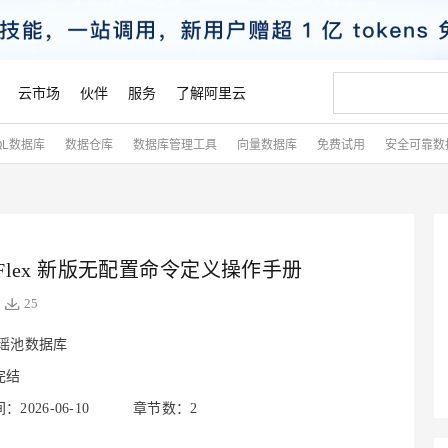
云市场
伙伴
服务
了解阿里云
QL数据库
数据仓库
数据库管理工具
向量数据库
免费试用
安全可靠数
AI 特惠
数据与 API
成为产品伙伴
企业增值服务
最佳实践
价格计算器
AI 场景体
基础软件
产品伙伴合
阿里云认证
市场活动
配置报价
大模型
自助选配和估算价格
新方式
睿译宝，AI翻译排版一步到位
智启 AI 普惠权益
产品生态集成认证中心
企业支持计划
云上春晚
域名与网站
千问官方 MaaS 平台，为开发者和 Agent 而生，新用户赠送 1 亿 + tokens 额度
Qwen Aud
AI Coding
阿里云Maa
2026 阿里云
云服务器 E
为企业打
数据集
Windows
大模型认证
模型
NEW
NEW
交付可用成果
值低价云产品抢先购
上传文档即自动完成翻译和格式还原
至高享 1亿+免费 tokens，加速 Al 应用落地
提供智能易用的域名与建站服务
智能编程，一键
安全可靠、
产品生态伙伴
专家技术服务
云上奥运之旅
弹性计算合作
阿里云中企出
手机三要素
宝塔 Linux
全部认证
价格优势
arFlex 新版无配置命令定义操作手册
有专属领域专家
GLM-5.2：长任务时代开源旗舰模型
阿里云 OPC 创新助力计划
千问大模型
即刻拥有 DeepS
AI 电商营销
对象存储 O
大模型
产品生态伙伴工作台
企业增值服务台
云栖战略参考
云存储合作计
云栖大会
身份实名认证
CentOS
训练营
推动算力普惠，释放技术红利
最高返9万
多领域专家智能体,一键组建 AI 虚拟交付团队
快速构建应用程序和网站，即刻迈出上云第一步
至高百万元 Token 补贴，加速一人公司成长
多元化、高性能、安全可靠的大模型服务
真正可用的 1M 上下文,一次完成代码全链路开发
轻松解锁专属 Dee
从图文生成到
25
云上的中国
数据库合作计
活动全景
短信
Docker
图片和
站式影视创作平台
Hermes Agent，打造自进化智能体
Token Plan 模型订阅计划
数字证书管理服务（原SSL证书）
5 分钟轻松部署
AI 广告创作
无影云电脑
企业成长
NEW
信息公告
瑶池数据库
看见新力量
云网络合作计
OCR 文字识别
JAVA
证享300元代金券
可视化编排打通从文字构思到成片全链路闭环
全托管，含MySQL、PostgreSQL、SQL Server、MariaDB多引擎
自主进化，持久记忆，越用越聪明
Qwen3.8-Max 首发尝鲜，限时加量 10 倍，夜间低至2折
实现全站HTTPS，呈现可信的WEB访问
图文、视频一
随时随地安
魔搭 Mode
完结
Kimi-K3
HappyHors
NEW
loud
服务实践
官网公告
金融模力时刻
Salesforce O
版
发票查验
全能环境
Claude Code + GStack 打造工程团队
千问办公，限时限量积分加倍
Qoder
低代码高效构
AI 建站
短信服务
型
NEW
作计划
Kimi 最新旗舰模型，长程编程与推理利器
让文字生成流
2026-06-10
章节数：2
计划
创新中心
魔搭 ModelSc
健康状态
理服务
让AI从“聊天伙伴”进化为能干活的“数字员工”
安装技能 GStack，拥有专属 AI 工程团队
你的AI工作搭子，覆盖日常办公高频场景
面向真实软件的智能体编程平台
0 代码专业建
客户案例
天气预报查询
操作系统
态合作计划