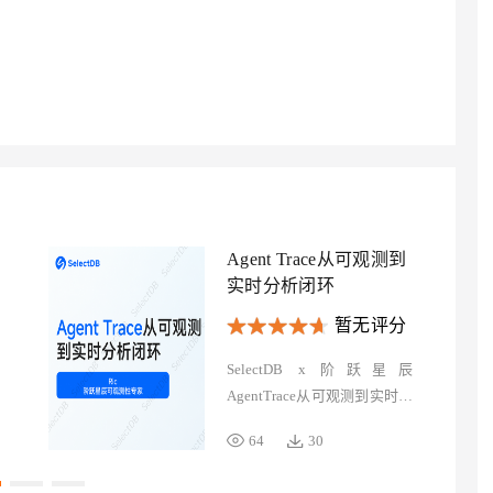
AI 应用
10分钟微调：让0.6B模型媲美235B模
多模态数据信
型
依托云原生高可用架构,实现Dify私有化部署
用1%尺寸在特定领域达到大模型90%以上效果
一个 AI 助手
超强辅助，Bol
即刻拥有 DeepSeek-R1 满血版
在企业官网、通讯软件中为客户提供 AI 客服
多种方案随心选，轻松解锁专属 DeepSeek
Agent Trace从可观测到
实时分析闭环
暂无评分
SelectDB x 阶跃星辰
AgentTrace从可观测到实时分
析闭环
64
30