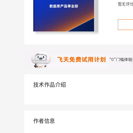
存储
天池大赛
Qwen3.7-Plus
云解析DNS
解决方案免费试用 新老
暂无评
电子合同
最高领取价值200元试用
能看、能想、能动手的多模
安全
网络与CDN
AI 算法大赛
畅捷通
大数据开发治理平台 Data
AI 产品 免费试用
网络
安全
云开发大赛
Qwen3-VL-Plus
Tableau 订阅
1亿+ 大模型 tokens 和 
可观测
入门学习赛
中间件
AI空中课堂在线直播课
云防火墙
140+云产品 免费试用
上云与迁云
云原生的云上边界网络安全
产品新客免费试用，最长1
数据库
生态解决方案
大模型服务
企业出海
大模型ACA认证体验
大数据计算
助力企业全员 AI 认知与能
行业生态解决方案
千问AI平台-Token Plan
政企业务
媒体服务
开发者生态解决方案
企业服务与云通信
技术作品介绍
千问AI平台-模型体验
AI 开发和 AI 应用解决
在线体验全尺寸、多种模态
域名与网站
Happy 系列大模型
终端用户计算
Serverless
作者信息
开发工具