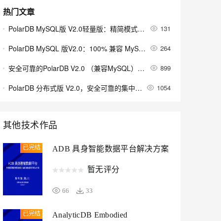
安全
我要投诉
e-1.1-I2V
Cosyvoice-V3-Flash
PolarDB
上云场景组合购
Milvus 弹性伸缩功能新增节
伴
热门文章
漫剧创作，剧本、分镜、视频高效生成
100%兼容MySQL、PostgreSQL，兼容Oracle，支持集中和分布式
覆盖90%+业务场景，专享组合折扣价
点支持范围
畅自然，细节丰富
高表现力语音合成大模型，语音克隆听感自然
VPN
PolarDB MySQL版 V2.0轻量版：精简模式（PolarFlex）版本发布日志
131
ernetes 版 ACK
云聚AI 严选权益
AI 原生数据库服务发布
SSL 证书
2V
Fun-ASR
PolarDB MySQL 版V2.0：100% 兼容 MySQL的国产自研数据库介绍
264
，一键激活高效办公新体验
理容器应用的 K8s 服务
精选AI产品，从模型到应用全链提效
Agent 数据网关
文戏情感细腻自然，动作戏激烈拳拳到肉，实现更强表演能力
支持中英文自由切换，具备更强的噪声鲁棒性
堡垒机
AI 用量加速计划
安全可靠的PolarDB V2.0 （兼容MySQL）产品能力及应用场景
899
云原生数据库 PolarDB
防火墙
、识别商机，让客服更高效、服务更出色。
新老同享，达量后返
Agentic Database 发布
PolarDB 分布式版 V2.0，安全可靠的集中分布式一体化数据库管理软件
1054
主机安全
应用
千问办公
NEW
AI 应用及服务市场
其他技术作品
的智能体编程平台
一站式AI生产力平台
AI 应用
伶鹊
已完结
ADB 具身智能数据平台解决方案
企业级人与Agent协作平台，接入和调度多个数字员工
智能客服平台，对话机器人、对话分析、智能外呼
大模型
暂无评分
大模型服务平台百炼 - 全妙
自然语言处理
应用创作平台
多模态内容创作工具，已接入 DeepSeek
66
33
数据标注
机器学习
已完结
AnalyticDB Embodied