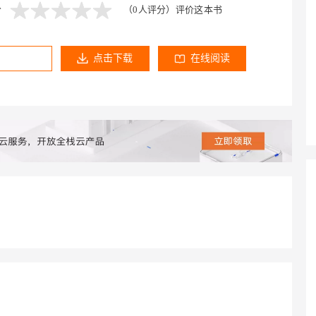
Deepseek-v4-pro
HappyHors
同享
万小智 AI 建站低至 15元/月
Qoder CN
AI 短剧/漫剧
云原生数据库 
分
（0人评分）
评价这本书
快递物流查询
WordPress
成为服务伙
高校合作
点，立即开启云上创新
覆盖公网/内网、递归/权威、移动APP等全场景解析服务
送.CN域名，送备案服务码
基于千问大模型等，支持代码智能生成、研发智能问答
AI助力短剧
态智能体模型
旗舰 MoE 大模型，百万上下文与顶尖推理能力
图生视频，流
Ubuntu
服务生态伙伴
云工开物
企业应用
Works
Night Plan 支持 Qwen 3.8-Max
云原生大数据计算服务 MaxCompute
AI 办公
容器服务 Kub
NEW
点击下载
在线阅读
GLM-5.2
Wan2.7-T
Red Hat
30+ 款产品免费体验
Data Agent 驱动的一站式 Data+AI 开发治理平台
夜间 5 折，Qwen/Meoo/TokenPlan 客户专享
面向分析的企业级SaaS模式云数据仓库
AI智能应用
提供一站式管
科研合作
视觉 Coding、空间感知、多模态思考等全面升级
1M上下文，专为长程任务能力而生
ERP
堂（旗舰版）
SUSE
智能客服
CRM
防护产品
2个月
自动承接线索
建站小程序
OA 办公系统
AI 应用构建
大模型原生
力提升
财税管理
模板建站
Qoder
大模型服务平台百炼-应用模版
HOT
NEW
面向真实软件
个人版上线、团队版降价；千问3.8-Max首发发尝鲜
丰富多元化的应用模版和解决方案
400电话
定制建站
万有无界
大模型服务平台百炼-智能体
方案
广告营销
模板小程序
的模型效果
灵活可视化地构建企业级 Agent
定制小程序
秒悟
人工智能平台 PAI
APP 开发
云端极速 AI 
新一代 AI 视频生成模型，深度适配广告营销等场景
AI Native 的算法工程平台，一站式完成建模、训练、推理服务部署
建站系统