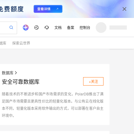
文档
备案
控制台
据库
探索云世界
验
作计划
器
AI 活动
专业服务
服务伙伴合作计划
开发者社区
加入我们
产品动态
服务平台百炼
阿里云 OPC 创新助力计划
一站式生成采购清单，支持单品或批量购买
io：打造专属 AI 语音助手
S产品伙伴计划（繁花）
峰会
CS
造的大模型服务与应用开发平台
一句话生成原生可编辑精美 PPT 文稿
AI 生产力先锋
Al MaaS 服务伙伴赋能合作
域名
博文
Careers
至高可申请百万元
Qwen3.8-Max 模型上线
开启高性价比 AI 编程新体验
弹性可伸缩的云计算服务
Qwen-Audio-3.0-Realtime 端到端实时语音角色扮演
输入一句话想法, 轻松生成专业的 PPT
先锋实践拓展 AI 生产力的边界
数据库
Token 补贴，五大权
计划
海大会
伙伴信用分合作计划
商标
问答
社会招聘
安全可靠数据库
益加速 OPC 成功
+关注
eek-V4-Pro
SS
一键部署幻兽帕鲁游戏服务器
飞天发布时刻
HOT
Open Search 向量检索版支
划
备案
电子书
校园招聘
pSeek-V4-Pro
视频创作，一键激活电商全链路生产力
稳定、安全、高性价比、高性能的云存储服务
一键购买专属联机服务器，轻松开启游戏
所见，即是所愿
持视频检索 Pipeline 功能
更多支持
随着技术的不断进步和国产市场需求的变化，PolarDB推出了满
划
公司注册
镜像站
视频生成
语音识别与合成
专属 QwenPaw
漫剧工坊：一站式动画创作平台
AI 实训营
足国产市场需要且更具性价比的轻量化版本。与公有云在线化版
HOT
应用身份服务 (IDaaS)
合作伙伴培训与认证
划
上云迁移
站生成，高效打造优质广告素材
全接入的云上超级电脑
从聊天伙伴进化为能主动干活的本地数字员工
快速生产连贯的高质量长漫剧
从基础到进阶，Agent 创客手把手教你
OpenClaw 管理能力上线
本不同，轻量化版本采用软件输出的方式，可以部署在客户自主
lScope
我要反馈
e-1.1-T2V
Qwen3-TTS-Flash
查询合作伙伴
环境中。
n Alibaba Cloud ISV 合作
代维服务
建企业门户网站
10 分钟搭建微信、支付宝小程序
MaxCompute MaxFrame 提
畅细腻的高质量视频
离线语音合成大模型，多语言方言自适应，低延迟高稳定
创新加速
ope
登录合作伙伴管理后台
我要建议
站，无忧落地极速上线
以可视化方式快速构建移动和 PC 门户网站
国内短信简单易用，安全可靠，秒级触达，全球覆盖200+国家和地区。
高效部署网站，快速应用到小程序
供自动弹性内存功能