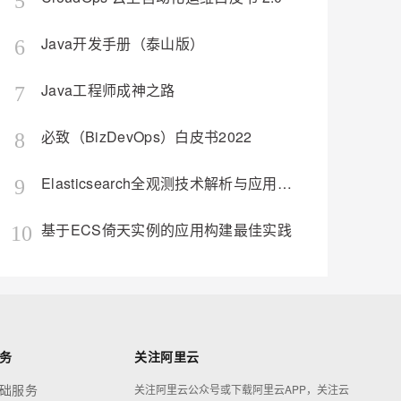
5
Java开发手册（泰山版）
6
Java工程师成神之路
7
必致（BizDevOps）白皮书2022
8
Elasticsearch全观测技术解析与应用（构建日志、指标、APM统一观测平台）
9
基于ECS倚天实例的应用构建最佳实践
10
务
关注阿里云
础服务
关注阿里云公众号或下载阿里云APP，关注云