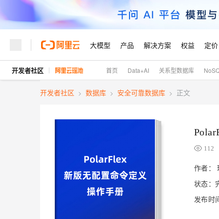
大模型
产品
解决方案
权益
定价
开发者社区
首页
Data+AI
关系型数据库
NoS
大模型
产品
解决方案
权益
定价
云市场
伙伴
服务
了解阿里云
精选产品
精选解决方案
普惠上云
产品定价
精选商城
成为销售伙伴
售前咨询
为什么选择阿里云
千问AI平台
开发者社区
数据库
安全可靠数据库
正文
>
>
>
了解云产品的定价详情
大模型服务平台百炼
千问办公，解锁你的工作
普惠上云 官方力荐
分销伙伴
在线服务
网站建设
什么是云计算
大
大模型服务与应用平台
企业级Agent产品，直接
云服务器38元/年起，超
咨询伙伴
多端小程序
技术领先
云上成本管理
售后服务
Pol
轻量应用服务器
Agency Agents：拥
官方推荐返现计划
大模型
精选产品
精选解决方案
Salesforce 国际版订阅
稳定可靠
管理和优化成本
推荐新用户得奖励，单订单
销售伙伴合作计划
112
自助服务
友盟天域
安全合规
人工智能与机器学习
AI
文本生成
云数据库 RDS
HappyHorse 打造一
云工开物
作者：
无影生态合作计划
在线服务
观测云
分析师报告
高校专属算力普惠，学生认
计算
互联网应用开发
状态：
Qwen3.8-Max
HOT
Salesforce On Alibaba C
工单服务
Tuya 物联网平台阿里云
研究报告与白皮书
人工智能平台 PAI
快速拥有专属 OpenClaw
大模
Consulting Partner 合
大数据
容器
智能体时代全能旗舰模型
发布时间：
免费试用
短信专区
一站式AI开发、训练和推
蓝凌 OA
AI 大模型销售与服务生
现代化应用