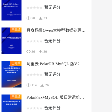
暂无评分
息提取
与 AI 智能体进行实时音视频通话
70
33
从文本、图片、视频中提取结构化的属性信息
构建支持视频理解的 AI 音视频实时通话应用
t.diy 一步搞定创意建站
构建大模型应用的安全防护体系
已完结
具身场景Qwen大模型数据处理最
通过自然语言交互简化开发流程,全栈开发支持
通过阿里云安全产品对 AI 应用进行安全防护
佳实践
暂无评分
36
30
具身场景Qwen大模型
已完结
阿里云 PolarDB MySQL 版V2.0
数据处理最佳实践
快速部署指南
暂无评分
暂无评分
114
26
36
30
已完结
PolarFlex+MySQL 版日常运维手
册
暂无评分