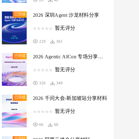
已完结
2026 深圳Agent 沙龙材料分享
息提取
与 AI 智能体进行实时音视频通话
从文本、图片、视频中提取结构化的属性信息
构建支持视频理解的 AI 音视频实时通话应用
暂无评分
t.diy 一步搞定创意建站
构建大模型应用的安全防护体系
229
361
通过自然语言交互简化开发流程,全栈开发支持
通过阿里云安全产品对 AI 应用进行安全防护
已完结
2026 Agentic AICon 专场分享材
料
暂无评分
326
349
ADB 具身智能数据平
已完结
2026 千问大会-新加坡站分享材料
台解决方案
暂无评分
暂无评分
66
60
65
33