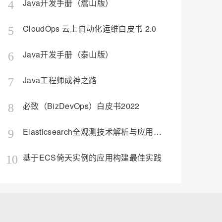
Java开发手册（嵩山版）
4
CloudOps 云上自动化运维白皮书 2.0
5
Java开发手册（泰山版）
6
Java工程师成神之路
7
必致（BizDevOps）白皮书2022
8
Elasticsearch全观测技术解析与应用（构建日志、指标、APM统一观测平台）
9
基于ECS倚天实例的应用构建最佳实践
10