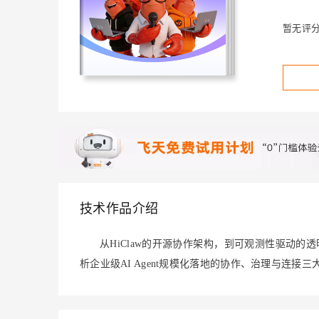
存储
天池大赛
Qwen3.7-Plus
云解析DNS
解决方案免费试用 新老
电子合同
最高领取价值200元试用
能看、能想、能动手的多模
安全
网络与CDN
暂无评
AI 算法大赛
畅捷通
大数据开发治理平台 Data
AI 产品 免费试用
网络
安全
云开发大赛
Qwen3-VL-Plus
Tableau 订阅
1亿+ 大模型 tokens 和 
可观测
入门学习赛
中间件
AI空中课堂在线直播课
云防火墙
140+云产品 免费试用
上云与迁云
云原生的云上边界网络安全
产品新客免费试用，最长1
数据库
生态解决方案
大模型服务
企业出海
大模型ACA认证体验
大数据计算
助力企业全员 AI 认知与能
行业生态解决方案
千问AI平台-Token Plan
政企业务
媒体服务
开发者生态解决方案
企业服务与云通信
技术作品介绍
千问AI平台-模型体验
AI 开发和 AI 应用解决
在线体验全尺寸、多种模态
域名与网站
从HiClaw的开源协作架构，到可观测性驱动的透
Happy 系列大模型
终端用户计算
析企业级AI Agent规模化落地的协作、治理与连接
Serverless
开发工具