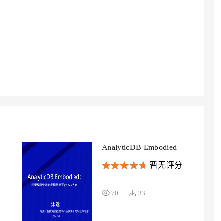
AI 应用
10分钟微调：让0.6B模型媲美235B模
多模态数据信
型
依托云原生高可用架构,实现Dify私有化部署
用1%尺寸在特定领域达到大模型90%以上效果
一个 AI 助手
超强辅助，Bol
即刻拥有 DeepSeek-R1 满血版
在企业官网、通讯软件中为客户提供 AI 客服
多种方案随心选，轻松解锁专属 DeepSeek
AnalyticDB Embodied
暂无评分
70
33