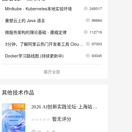
安全
我要投诉
e-1.1-I2V
Cosyvoice-V3-Flash
PolarDB
上云场景组合购
Milvus 弹性伸缩功能新增节
伴
Minikube - Kubernetes本地实验环境
245017
漫剧创作，剧本、分镜、视频高效生成
100%兼容MySQL、PostgreSQL，兼容Oracle，支持集中和分布式
覆盖90%+业务场景，专享组合折扣价
点支持范围
畅自然，细节丰富
高表现力语音合成大模型，语音克隆听感自然
VPN
重塑云上的 Java 语言
96664
ernetes 版 ACK
云聚AI 严选权益
AI 原生数据库服务发布
SSL 证书
2V
Fun-ASR
，一键激活高效办公新体验
理容器应用的 K8s 服务
精选AI产品，从模型到应用全链提效
Agent 数据网关
微服务架构的理论基础 - 康威定律
112719
文戏情感细腻自然，动作戏激烈拳拳到肉，实现更强表演能力
支持中英文自由切换，具备更强的噪声鲁棒性
堡垒机
AI 用量加速计划
云原生数据库 PolarDB
3分钟，了解阿里云热门开发者工具 Cloud Toolkit
97003
防火墙
、识别商机，让客服更高效、服务更出色。
新老同享，达量后返
Agentic Database 发布
Docker学习路线图 (持续更新中)
93045
主机安全
应用
当 Kubernetes 遇到阿里云
60057
千问办公
NEW
展开全部
AI 应用及服务市场
的智能体编程平台
一站式AI生产力平台
基于Docker容器的，Jenkins、GitLab构建持续集成CI
55290
AI 应用
伶鹊
谈谈 Docker Volume 之权限管理（一）
58817
其他技术作品
企业级人与Agent协作平台，接入和调度多个数字员工
智能客服平台，对话机器人、对话分析、智能外呼
大模型
容器镜像服务 Docker镜像的基本使用
58854
大模型服务平台百炼 - 全妙
自然语言处理
已完结
2026 AI创新实践论坛·上海站材
应用创作平台
多模态内容创作工具，已接入 DeepSeek
料分享
使用阿里云容器服务Jenkins 2.0实现持续集成之Pipeline篇(updated on 2016.12.23)
44209
数据标注
暂无评分
机器学习
26
48