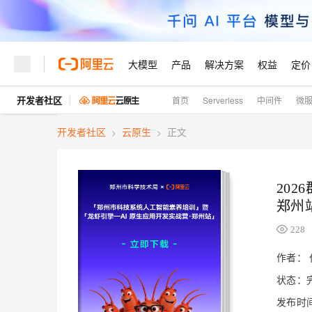
大模型
产品
解决方案
权益
定价
开发者社区
首页
Serverless
中间件
微
大模型
产品
解决方案
权益
定价
云市场
伙伴
服务
了解阿里云
精选产品
精选解决方案
普惠上云
产品定价
精选商城
成为销售伙伴
售前咨询
为什么选择阿里云
千问AI平台
开发者社区
云原生
正文
>
>
了解云产品的定价详情
大模型服务平台百炼
千问办公，解锁你的工作
普惠上云 官方力荐
分销伙伴
在线服务
网站建设
什么是云计算
大
大模型服务与应用平台
企业级Agent产品，直接
云服务器38元/年起，超
咨询伙伴
多端小程序
技术领先
云上成本管理
售后服务
202
轻量应用服务器
Agency Agents：拥
官方推荐返现计划
大模型
精选产品
精选解决方案
Salesforce 国际版订阅
稳定可靠
郑州
管理和优化成本
推荐新用户得奖励，单订单
销售伙伴合作计划
自助服务
友盟天域
安全合规
人工智能与机器学习
AI
文本生成
228
云数据库 RDS
HappyHorse 打造一
云工开物
无影生态合作计划
在线服务
观测云
分析师报告
高校专属算力普惠，学生认
计算
互联网应用开发
作者：
Qwen3.8-Max
HOT
Salesforce On Alibaba C
工单服务
Tuya 物联网平台阿里云
研究报告与白皮书
人工智能平台 PAI
快速拥有专属 OpenClaw
大模
Consulting Partner 合
状态：
大数据
容器
智能体时代全能旗舰模型
免费试用
短信专区
一站式AI开发、训练和推
蓝凌 OA
发布时间：
AI 大模型销售与服务生
现代化应用