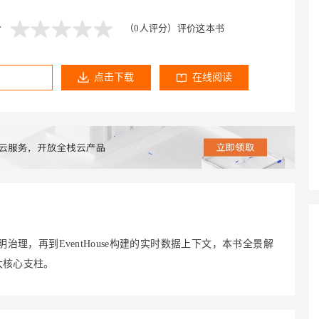
Deepseek-v4-pro
HappyHors
同享
万小智 AI 建站低至 15元/月
Qoder CN
AI 短剧/漫剧
云原生数据库 
快递物流查询
WordPress
成为服务伙
高校合作
点，立即开启云上创新
覆盖公网/内网、递归/权威、移动APP等全场景解析服务
送.CN域名，送备案服务码
基于千问大模型等，支持代码智能生成、研发智能问答
AI助力短剧
态智能体模型
旗舰 MoE 大模型，百万上下文与顶尖推理能力
图生视频，流
分
（0人评分）
评价这本书
Ubuntu
服务生态伙伴
云工开物
企业应用
Works
Night Plan 支持 Qwen 3.8-Max
云原生大数据计算服务 MaxCompute
AI 办公
容器服务 Kub
NEW
GLM-5.2
Wan2.7-T
Red Hat
30+ 款产品免费体验
Data Agent 驱动的一站式 Data+AI 开发治理平台
夜间 5 折，Qwen/Meoo/TokenPlan 客户专享
面向分析的企业级SaaS模式云数据仓库
AI智能应用
提供一站式管
科研合作
点击下载
在线阅读
视觉 Coding、空间感知、多模态思考等全面升级
1M上下文，专为长程任务能力而生
ERP
堂（旗舰版）
SUSE
智能客服
CRM
防护产品
2个月
自动承接线索
建站小程序
OA 办公系统
AI 应用构建
大模型原生
力提升
财税管理
模板建站
Qoder
大模型服务平台百炼-应用模版
HOT
NEW
面向真实软件
个人版上线、团队版降价；千问3.8-Max首发发尝鲜
丰富多元化的应用模版和解决方案
400电话
定制建站
万有无界
大模型服务平台百炼-智能体
方案
广告营销
模板小程序
的模型效果
灵活可视化地构建企业级 Agent
定制小程序
明治理，再到EventHouse构建的实时数据上下文，本书全景解
秒悟
人工智能平台 PAI
APP 开发
三大核心支柱。
云端极速 AI 
新一代 AI 视频生成模型，深度适配广告营销等场景
AI Native 的算法工程平台，一站式完成建模、训练、推理服务部署
建站系统