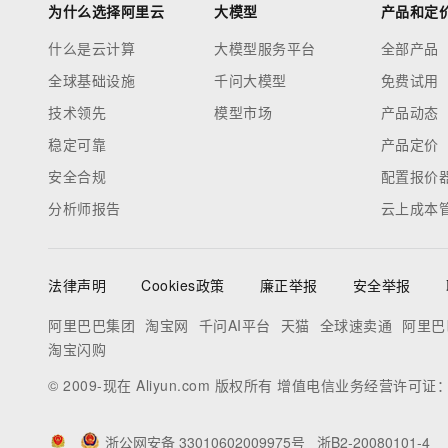
为什么选择阿里云
大模型
产品和定
什么是云计算
大模型服务平台
全部产品
全球基础设施
千问大模型
免费试用
技术领先
模型市场
产品动态
稳定可靠
产品定价
安全合规
配置报价
分析师报告
云上成本
法律声明
Cookies政策
廉正举报
安全举报
阿里巴巴集团
淘宝网
千问AI平台
天猫
全球速卖通
阿里巴
淘宝闪购
© 2009-现在 Aliyun.com 版权所有 增值电信业务经营许可证
浙公网安备 33010602009975号
浙B2-20080101-4