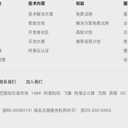
价
技术内容
权益
服
技术解决方案
免费试用
基
帮助文档
解决方案免费试用
企
开发者社区
高校计划
迁
天池大赛
推荐返现计划
官
器
阿里云认证
健
管理
信
联系我们
加入我们
巴国际交易市场
1688
阿里妈妈
飞猪
阿里云计算
万网
高德
UC
：
浙B2-20080101
域名注册服务机构许可：
浙D3-20210002