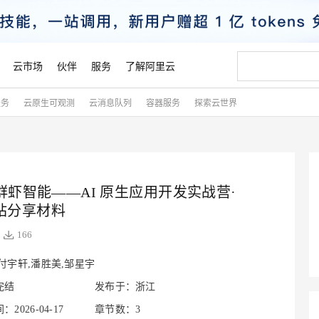
云市场
伙伴
服务
了解阿里云
服务
云原生可观测
云消息队列
容器服务
探索云世界
AI 特惠
数据与 API
成为产品伙伴
企业增值服务
最佳实践
价格计算器
AI 场景体
基础软件
产品伙伴合
阿里云认证
市场活动
配置报价
大模型
自助选配和估算价格
新方式
睿译宝，AI翻译排版一步到位
智启 AI 普惠权益
产品生态集成认证中心
企业支持计划
云上春晚
域名与网站
千问官方 MaaS 平台，为开发者和 Agent 而生，新用户赠送 1 亿 + tokens 额度
Qwen Aud
AI Coding
阿里云Maa
2026 阿里云
云服务器 E
为企业打
数据集
Windows
大模型认证
模型
NEW
NEW
交付可用成果
值低价云产品抢先购
上传文档即自动完成翻译和格式还原
至高享 1亿+免费 tokens，加速 Al 应用落地
提供智能易用的域名与建站服务
智能编程，一键
安全可靠、
产品生态伙伴
专家技术服务
云上奥运之旅
弹性计算合作
阿里云中企出
手机三要素
宝塔 Linux
全部认证
价格优势
6群虾智能——AI 原生应用开发实战营·
有专属领域专家
GLM-5.2：长任务时代开源旗舰模型
阿里云 OPC 创新助力计划
千问大模型
即刻拥有 DeepS
AI 电商营销
对象存储 O
大模型
产品生态伙伴工作台
企业增值服务台
云栖战略参考
云存储合作计
云栖大会
身份实名认证
CentOS
训练营
站分享材料
推动算力普惠，释放技术红利
最高返9万
多领域专家智能体,一键组建 AI 虚拟交付团队
快速构建应用程序和网站，即刻迈出上云第一步
至高百万元 Token 补贴，加速一人公司成长
多元化、高性能、安全可靠的大模型服务
真正可用的 1M 上下文,一次完成代码全链路开发
轻松解锁专属 Dee
从图文生成到
云上的中国
数据库合作计
活动全景
短信
Docker
图片和
166
站式影视创作平台
Hermes Agent，打造自进化智能体
Token Plan 模型订阅计划
数字证书管理服务（原SSL证书）
5 分钟轻松部署
AI 广告创作
无影云电脑
企业成长
NEW
信息公告
看见新力量
云网络合作计
OCR 文字识别
JAVA
证享300元代金券
可视化编排打通从文字构思到成片全链路闭环
全托管，含MySQL、PostgreSQL、SQL Server、MariaDB多引擎
自主进化，持久记忆，越用越聪明
Qwen3.8-Max 首发尝鲜，限时加量 10 倍，夜间低至2折
实现全站HTTPS，呈现可信的WEB访问
图文、视频一
随时随地安
付宇轩,潘胜美,邹星宇
魔搭 Mode
Kimi-K3
HappyHors
NEW
loud
服务实践
官网公告
金融模力时刻
Salesforce O
版
发票查验
全能环境
Claude Code + GStack 打造工程团队
千问办公，限时限量积分加倍
Qoder
低代码高效构
AI 建站
短信服务
型
NEW
作计划
完结
发布于：浙江
Kimi 最新旗舰模型，长程编程与推理利器
让文字生成流
计划
创新中心
魔搭 ModelSc
健康状态
理服务
让AI从“聊天伙伴”进化为能干活的“数字员工”
安装技能 GStack，拥有专属 AI 工程团队
你的AI工作搭子，覆盖日常办公高频场景
面向真实软件的智能体编程平台
0 代码专业建
客户案例
天气预报查询
操作系统
2026-04-17
章节数：3
态合作计划