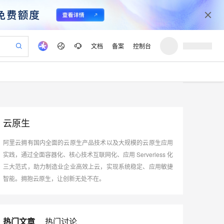
文档
备案
控制台
验
作计划
器
AI 活动
专业服务
服务伙伴合作计划
开发者社区
加入我们
产品动态
服务平台百炼
阿里云 OPC 创新助力计划
一站式生成采购清单，支持单品或批量购买
io：打造专属 AI 语音助手
S产品伙伴计划（繁花）
峰会
CS
造的大模型服务与应用开发平台
一句话生成原生可编辑精美 PPT 文稿
AI 生产力先锋
Al MaaS 服务伙伴赋能合作
域名
博文
Careers
至高可申请百万元
Qwen3.8-Max 模型上线
开启高性价比 AI 编程新体验
弹性可伸缩的云计算服务
Qwen-Audio-3.0-Realtime 端到端实时语音角色扮演
输入一句话想法, 轻松生成专业的 PPT
先锋实践拓展 AI 生产力的边界
云原生
Token 补贴，五大权
计划
海大会
伙伴信用分合作计划
商标
问答
社会招聘
益加速 OPC 成功
eek-V4-Pro
SS
一键部署幻兽帕鲁游戏服务器
飞天发布时刻
HOT
Open Search 向量检索版支
划
阿里云拥有国内全面的云原生产品技术以及大规模的云原生应用
备案
电子书
校园招聘
pSeek-V4-Pro
视频创作，一键激活电商全链路生产力
稳定、安全、高性价比、高性能的云存储服务
一键购买专属联机服务器，轻松开启游戏
所见，即是所愿
持视频检索 Pipeline 功能
更多支持
实践，通过全面容器化、核心技术互联网化、应用 Serverless 化
划
公司注册
镜像站
视频生成
语音识别与合成
三大范式，助力制造业企业高效上云，实现系统稳定、应用敏捷
专属 QwenPaw
漫剧工坊：一站式动画创作平台
AI 实训营
HOT
应用身份服务 (IDaaS)
合作伙伴培训与认证
划
智能。拥抱云原生，让创新无处不在。
上云迁移
站生成，高效打造优质广告素材
全接入的云上超级电脑
从聊天伙伴进化为能主动干活的本地数字员工
快速生产连贯的高质量长漫剧
从基础到进阶，Agent 创客手把手教你
OpenClaw 管理能力上线
lScope
我要反馈
e-1.1-T2V
Qwen3-TTS-Flash
查询合作伙伴
n Alibaba Cloud ISV 合作
代维服务
建企业门户网站
10 分钟搭建微信、支付宝小程序
MaxCompute MaxFrame 提
畅细腻的高质量视频
离线语音合成大模型，多语言方言自适应，低延迟高稳定
创新加速
ope
登录合作伙伴管理后台
我要建议
站，无忧落地极速上线
以可视化方式快速构建移动和 PC 门户网站
国内短信简单易用，安全可靠，秒级触达，全球覆盖200+国家和地区。
高效部署网站，快速应用到小程序
供自动弹性内存功能
热门文章
热门讨论