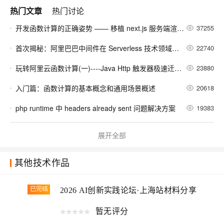
热门文章
热门讨论
开发函数计算的正确姿势 —— 移植 next.js 服务端渲染框架
37255
首次揭秘：阿里巴巴中间件在 Serverless 技术领域的探索
22740
玩转阿里云函数计算(一)----Java Http 触发器极速迁移传统 Spring 应用
23880
入门篇：函数计算的基本概念和通用场景概述
20618
php runtime 中 headers already sent 问题解决方案
19383
实践篇：搭建无服务器应用--函数计算+API网关+云市场（提供手机号归属地查询服务）
17619
展开全部
大道至简 - 基于Docker的Serverless探索之旅
18521
其他技术作品
Installing a Dependency Library for Function Compute
14781
快速搭建 Serverless 在线图片处理应用
12875
已完结
2026 AI创新实践论坛·上海站材料分享
开发函数计算的正确姿势——使用交互模式安装依赖
12831
暂无评分