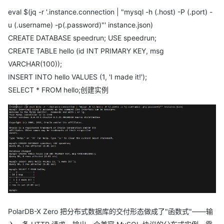
eval $(jq -r '.instance.connection | "mysql -h (.host) -P (.port) -
u (.username) -p(.password)"' instance.json)
CREATE DATABASE speedrun; USE speedrun;
CREATE TABLE hello (id INT PRIMARY KEY, msg
VARCHAR(100));
INSERT INTO hello VALUES (1, 'I made it!');
SELECT * FROM hello;创建实例
PolarDB-X Zero 把分布式数据库的交付形态做成了"函数式"——输