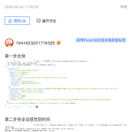
# Step 
2
:
 连接并建表插数据

2026-06-30 17:00:25
举报
eval 
$
(
jq 
-
r 
'.instance.connection | "mysql -h \(.host) -P 
CREATE DATABASE speedrun
;
 USE speedrun
;
CREATE TABLE 
hello
(
id INT PRIMARY KEY
,
 msg 
VARCHAR
(
100
)
)
;
赞同
26
展开评论
INSERT INTO hello 
VALUES
(
1
,
'I made it!'
)
;
SELECT 
*
 FROM hello
;
获得PolarDB无线充电款鼠标垫
2）截图，要求：包含终端运行结果，最好带上时间戳，证明你真的
1941623231718325
“秒级”搞定了它。
第一步太快
3）发帖，要求：截图 + 你的速通秒数 + 一句体验感受。
任务B：许愿你的“理想数据库”（可选）
结合你正在做（或想做）的 AI 应用/Agent 场景，在讨论区发帖告
诉我们：“在做 [XXX 应用] 时，我最希望PolarDB-X Zero数据库能
帮我自动完成 [XXX 操作]，因为 [XXX 原因]。”
💡举个栗子（不知道怎么填？看这里）：
第二步完全没感觉到时间
● 场景 A（RAG 知识库）： “我在做一个‘法律合同审查 Agent’，每
次都要手动把非结构化文本清洗后存入向量库。我希望数据库能在