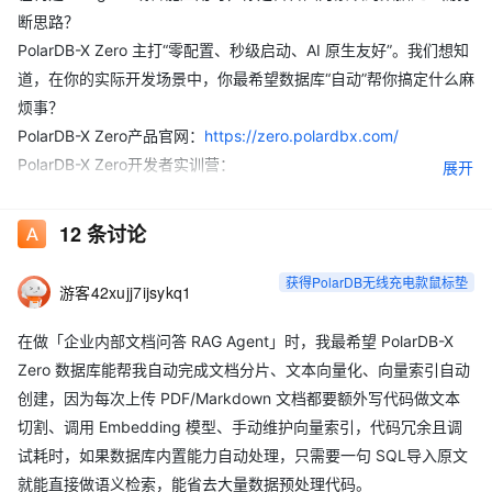
断思路？
PolarDB-X Zero 主打“零配置、秒级启动、AI 原生友好”。我们想知
道，在你的实际开发场景中，你最希望数据库“自动”帮你搞定什么麻
烦事？
PolarDB-X Zero产品官网：
https://zero.polardbx.com/
PolarDB-X Zero开发者实训营：
展开
https://edu.aliyun.com/trainingcamp/3527520
👇 参与方式（两个任务）：
12
条讨论
任务A：晒出你的“极速体验”（必选）
获得PolarDB无线充电款鼠标垫
游客42xujj7ijsykq1
1）复制下方代码，在终端跑通 PolarDB-X Zero 的“30秒速通”挑战
在做「企业内部文档问答 RAG Agent」时，我最希望 PolarDB-X
任务（建库->连接->写数据）。
Zero 数据库能帮我自动完成文档分片、文本向量化、向量索引自动
创建，因为每次上传 PDF/Markdown 文档都要额外写代码做文本
# Step 
1
:
 创建实例

curl 
-
s 
-
X POST https
:
/
/
zero
.
polardbx
.
com
/
api
/
v1
/
instances \
切割、调用 Embedding 模型、手动维护向量索引，代码冗余且调
-
H 
"Content-Type: application/json"
 \

试耗时，如果数据库内置能力自动处理，只需要一句 SQL导入原文
-
d 
'{"tag":"aidate-speedrun"}'
|
 tee instance
.
json 
|
 jq 
.
就能直接做语义检索，能省去大量数据预处理代码。