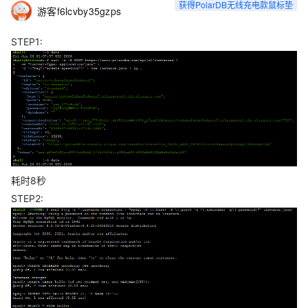
获得PolarDB无线充电款鼠标垫
游客f6lcvby35gzps
奖方式。快来参加讨论吧～
STEP1:
耗时8秒
STEP2: