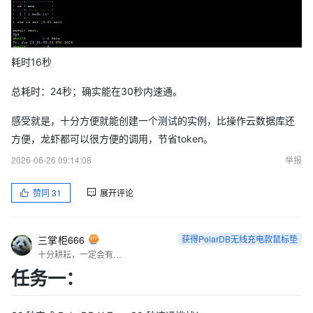
PolarDB无线充电款鼠标垫
反馈要求：
耗时16秒
（必选）提交有效的实例部署截图+速通秒数+体验反馈；
总耗时：24秒；确实能在30秒内速通。
（可选）在1的基础上，还可以提交你最希望PolarDB-X Zero数
据库能帮你实现的业务场景。
感受就是，十分方便就能创建一个测试的实例，比操作云数据库还
方便，龙虾都可以很方便的调用，节省token。
2026-06-26 09:14:08
举报
赞同
31
展开评论
三掌柜666
获得PolarDB无线充电款鼠标垫
十分耕耘，一定会有一分收获！
任务一：