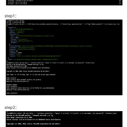
step1：
step2：