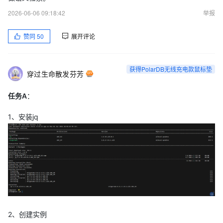
2026-06-06 09:18:42
举报
赞同
50
展开评论
获得PolarDB无线充电款鼠标垫
穿过生命散发芬芳
任务A
：
1、安装jq
2、创建实例