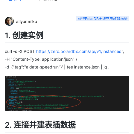
获得PolarDB无线充电款鼠标垫
aliyunmiku
1. 创建实例
curl -s -X POST
https://zero.polardbx.com/api/v1/instances
\
-H "Content-Type: application/json" \
-d '{"tag":"aidate-speedrun"}' | tee instance.json | jq .
2. 连接并建表插数据