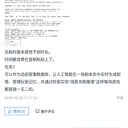
我插入文本时，自动调用内置模型生成向量并建立索引，让我像写
普通 SQL 一样简单。”
● 场景 B（游戏 NPC 记忆）： “我在开发一个‘开放世界 NPC’，需
要记录玩家和 NPC 的每一句对话。我希望数据库能自动根据对话内
容提取‘关系标签’（如：敌对、友好），而不是让我自己在代码里写
复杂的逻辑判断。”
● 场景 C（快速原型验证）： “我想验证一个‘电商推荐算法’，但懒
总耗时基本感觉不到时长。
得写后端 API。我希望建完表后，数据库能直接给我生成一套标准
时间都浪费在复制粘贴上了。
的 CRUD RESTful API，让我前端直接调，省下半天写后端的时
任务2
间。”
可以作为动态叙事数据库，让人工智能在一场剧本杀中实时生成剧
● 场景 D（数据迁移）： “我手头有一个旧的 MySQL 业务库，想
情、管理玩家记忆、并通过检索实现"线索关联推理"这样每场游戏
迁移到 Zero 试试分布式能力。我希望有一键‘无损迁移’按钮，自动
都是独一无二的。
处理表结构兼容性和数据校验，别让我半夜起来修数据。”
2026-06-29 10:17:54
举报
活动奖品：（10个）：优质反馈奖
赞同
20
展开评论
截止到2026年6月30日23:59，点赞量最高的前10个优质反馈可以
获得。活动结束后主办方将会通过社区站内信通知获奖用户具体领