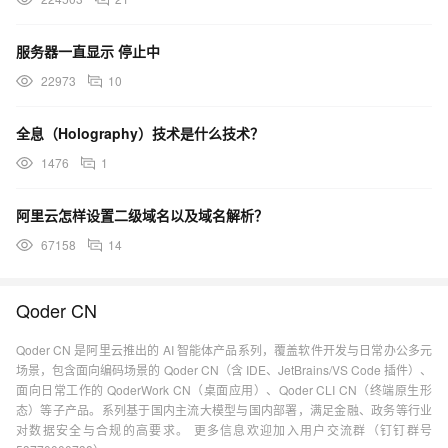
服务器一直显示 停止中
22973
10
全息（Holography）技术是什么技术？
1476
1
阿里云怎样设置二级域名以及域名解析？
67158
14
Qoder CN
Qoder CN 是阿里云推出的 AI 智能体产品系列，覆盖软件开发与日常办公多元
场景，包含面向编码场景的 Qoder CN（含 IDE、JetBrains/VS Code 插件）、
面向日常工作的 QoderWork CN（桌面应用）、Qoder CLI CN（终端原生形
态）等子产品。系列基于国内主流大模型与国内部署，满足金融、政务等行业
对数据安全与合规的高要求。 更多信息欢迎加入用户交流群（钉钉群号