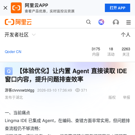
打开 APP
开发者社区
个人
3175
18
2263
Qoder CN
内容
活动
关注
【体验优化】让内置 Agent 直接读取 IDE
窗口内容，提升问题排查效率
游客clvvvxwtzktgg
2026-03-10 17:36:49
371
发布于湖北
版权
举报
一、当前痛点
Lingma IDE 已集成 Agent，在编码、查错方面非常实用，但问题排
查流程仍不够流畅：