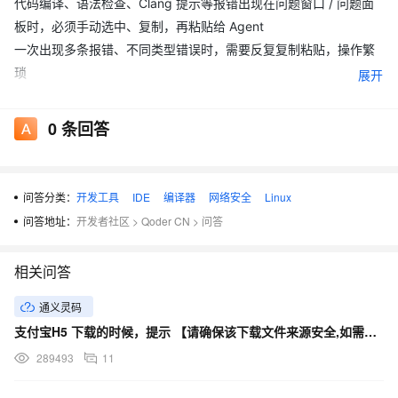
代码编译、语法检查、Clang 提示等报错出现在问题窗口 / 问题面
板时，必须手动选中、复制，再粘贴给 Agent
一次出现多条报错、不同类型错误时，需要反复复制粘贴，操作繁
琐
展开
远程 SSH 开发场景下，复制容易漏行、乱码，导致 Agent 无法完
整理解问题上下文
0
条回答
二、建议优化点
希望 IDE 内置 Agent 能直接读取、获取 IDE 窗口内的文本内容，重
点是：
问答分类：
开发工具
IDE
编译器
网络安全
Linux
直接读取「问题面板」所有报错信息
问答地址：
开发者社区
>
Qoder CN
>
问答
读取内容：报错描述、文件路径、行号列号、错误类型、编译器提
示等
相关问答
无需选中、无需复制、无需粘贴
支持一键发送当前所有问题给 Agent
通义灵码
可在问题面板加按钮：发送全部问题给 Agent / 分析此报错
支付宝H5 下载的时候，提示 【请确保该下载文件来源安全,如需浏览,请长按网址复制后使用浏览器访问】
支持读取其他关键面板内容（可选扩展）
289493
11
终端输出、编译日志、运行时日志、调试信息等
保留完整上下文