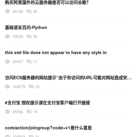
购买阿里国外的云服务器是否可以访问谷歌？
自动带上：当前打开文件、项目环境、远程 / 本地状态、编译器信
94166
50
息等，让 Agent 一次性精准定位
三、优化价值
基础语言百问-Python
大幅减少重复操作，不用再反复复制粘贴报错
70630
30
信息更完整准确，避免漏复制、格式错乱
Agent 诊断更快更准，真正做到「IDE 内一键查错」
this xml file does not appear to have any style in
对远程 SSH Linux 开发场景体验提升非常明显
62457
11
四、落地形式（简单可实现）
在问题面板右键菜单：发送到 Agent 分析
访问ECS服务器的网站提示“由于你访问的URL可能对网站造成安全威胁，您的访问被阻断”，这是什么原因？
或在 Agent 对话界面加按钮：读取当前问题面板并分析
143278
16
#支付宝 授权提示请在支付宝客户端打开链接
26092
19
com/action/joingroup?code=v1是什么意思
224503
21