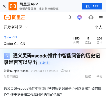
打开 APP
开发者社区
个人
Qoder CN
1850
5
266
内容
活动
关注
Qoder CLI CN
通义灵码vscode插件中智能问答的历史记
录是否可以导出
已解决
游客t627jdp76sds6
2024-03-11 11:53:03
684
发布于陕西
版权
举报
通义灵码vscode插件中智能问答的历史记录是否可以导出？如何操
作？便于记录编写代码时所遇到的信息？