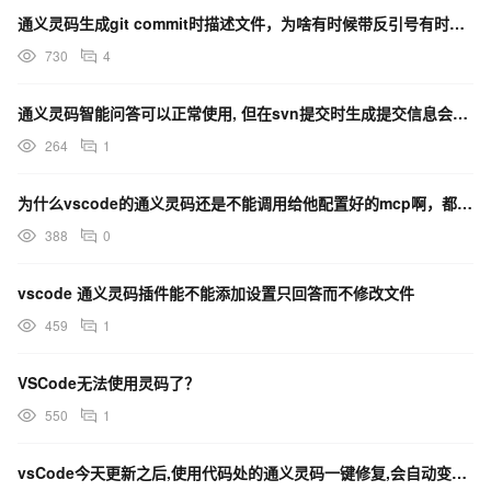
通义灵码生成git commit时描述文件，为啥有时候带反引号有时候不带，vscode和idea都有
730
4
通义灵码智能问答可以正常使用, 但在svn提交时生成提交信息会提示连接超时, 已经按照文档测试服务连
264
1
为什么vscode的通义灵码还是不能调用给他配置好的mcp啊，都显示连接上了
388
0
vscode 通义灵码插件能不能添加设置只回答而不修改文件
459
1
VSCode无法使用灵码了？
550
1
vsCode今天更新之后,使用代码处的通义灵码一键修复,会自动变换模型