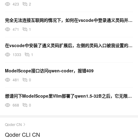
423
2
完全无法连接互联网的情况下，如何在vscode中登录通义灵码并远程链接到内网超算服务器上的大模型？
471
1
在vscode中安装了通义灵码扩展后，左侧的灵码入口被我设置的消失了，我应该从哪里恢复灵码的入口？
1333
1
ModelScope接口访问qwen-coder，报错409
481
0
想请问下ModelScope里Vllm部署了qwen1.5-32B之后，它无限输出日志 怎么解决？
668
0
Qoder CN
Qoder CLI CN