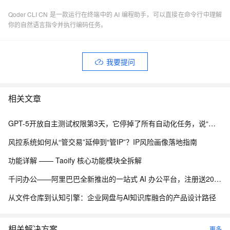
Qoder CLI CN 是一款运行在终端中的 AI 编程助手，可以直接在命令行中理解
你的自然语言指令并执行编码任务。
我要提问
相关文章
GPT-5开放自主测试权限第3天，它停掉了所有自动化任务，说“这些用例毫无意义”
风控系统如何从“管交易”延伸到“管IP”？IP风险画像落地指南
功能详解 —— Taoify 核心功能模块全拆解
千问办公——阿里巴巴全新推出的一站式 AI 办公平台，注册送2000积分
从文件仓库到认知引擎：企业网盘与AI知识库融合的产品设计路径
相关解决方案
更多