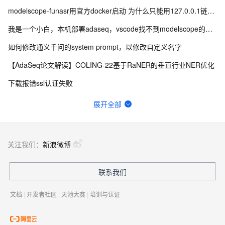
modelscope-funasr用官方docker启动 为什么只能用127.0.0.1链接wss？
我是一个小白，本机部署adaseq，vscode找不到modelscope的module
如何修改通义千问的system prompt，以修改自定义名字
【AdaSeq论文解读】COLING-22基于RaNER的垂直行业NER优化
下载报错ssl认证失败
modelscope-funasr的UniASR 的三种解码模式在哪里配置？
展开全部
运行之后报错，好像是模型权重没有绑定，导致了某些错误
modelscope-funasr启动web时如何修改监听地址？
关注我们：
新浪微博
怎么进行多级多卡分布式训练呢，官方有样例吗
联系我们
modelscope-funasr的服务阻塞，服务还在但请求不通。怎么解决？
文档
|
开发者社区
|
天池大赛
|
培训与认证