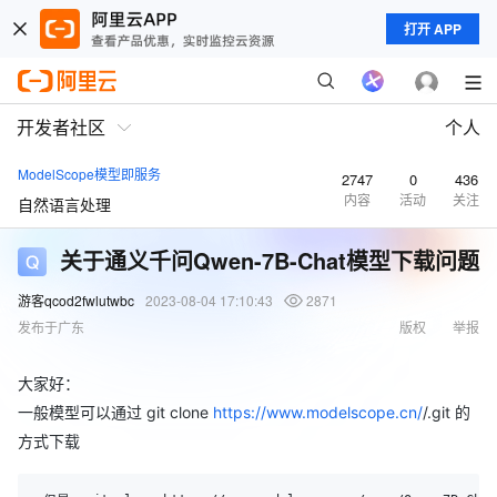
打开 APP
开发者社区
个人
ModelScope模型即服务
2747
0
436
内容
活动
关注
自然语言处理
关于通义千问Qwen-7B-Chat模型下载问题
游客qcod2fwlutwbc
2023-08-04 17:10:43
2871
发布于广东
版权
举报
大家好：
一般模型可以通过 git clone
https://www.modelscope.cn/
/.git 的
方式下载