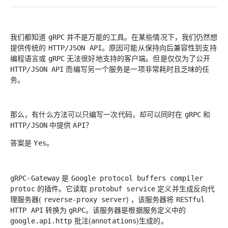
我们都知道
并不是万能的工具。在某些情况下，我们仍然想
gRPC
提供传统的
。原因可能从保持向后兼容性到支持
HTTP/JSON API
编程语言或
无法很好地支持的客户端。但是仅仅为了公开
gRPC
而编写另一个服务是一项非常耗时且乏味的任
HTTP/JSON API
务。
那么，有什么方法可以只编写一次代码，却可以同时在
和
gRPC
中提供
？
HTTP/JSON
API
答案是
。
Yes
是
gRPC-Gateway
Google protocol buffers compiler
的插件。它读取
定义并生成反向代
protoc
protobuf service
理服务器(
) ，该服务器将
reverse-proxy server
RESTful
转换为
。该服务器是根据服务定义中的
HTTP API
gRPC
批注(
)生成的。
google.api.http
annotations