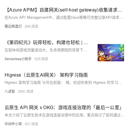
【Azure APIM】自建网关(self-host gateway)收集请求的Header和Body内容到日志中的办法
在Azure API Management中，通过配置trace策略可完整记录API请求的Header和Body信息。在Inbound和Outbound策略中分别使用context.Request/Response.Headers和Body.As&lt;string&gt;方法捕获数据，并写入Trace日志，便于排查与审计。
路边两盏灯
290
《第四纪元》玩得轻松，构建也轻松 | 阿里云云原生 API 网关、函数计算助力 IGame 快速构建轻休闲游戏
在轻休闲游戏流量波动大、生命周期短的背景下，传统架构难以应对成本与扩展挑战。本文介绍了基于阿里云函数计算 FC 和 Redis 构建的新一代服务器架构，实现弹性伸缩、成本优化与高效运维，助力轻休闲游戏快速迭代与稳定运营，提升开发效率并降低运维复杂度。
Serverless小助手
525
Higress（云原生AI网关） 架构学习指南
Higress 架构学习指南 🚀写在前面： 嘿，欢迎你来到 Higress 的学习之旅！
八进智
3591
云原生 API 网关 x OKG：游戏连接治理的「最后一公里」
本文介绍了云原生技术在游戏连接治理中的应用，重点探讨了如何通过 OpenKruiseGame（OKG）与云原生 API 网关的结合，实现游戏服务的优雅下线与无感配置变更。文章分析了游戏服务的强状态特性所带来的挑战，并提出了基于状态感知与连接管理的解决方案，保障玩家会话的连续性与体验的稳定性。同时，还介绍了如何通过零改造接入、全栈可观测性与简化的 API 治理，缩短游戏服务云原生化的“最后一公里”。
中间件小哥
507