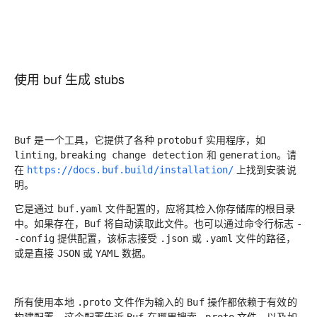
使用 buf 生成 stubs
是一个工具，它提供了各种
实用程序，如
Buf
protobuf
,
和
。请
linting
breaking change detection
generation
在
上找到安装说
https://docs.buf.build/installation/
明。
它是通过
文件配置的，应将其检入你存储库的根目录
buf.yaml
中。如果存在，
将自动读取此文件。也可以通过命令行标志
Buf
-
提供配置，该标志接受
或
文件的路径，
-config
.json
.yaml
或是直接
或
数据。
JSON
YAML
所有使用本地
文件作为输入的
操作都依赖于有效的
.proto
Buf
构建配置。这个配置告诉
在哪里搜索
文件，以及如