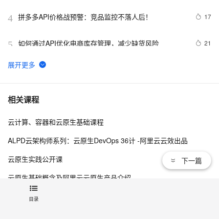
量运营方案
拼多多API价格战预警：竞品监控不落人后！
17
4
如何通过API优化电商库存管理，减少缺货风险
21
5
在Winform项目和Web API的.NetCore项目中使用Serilog 
9
6
来记录日志信息
数据服务最佳实践（2）：利用API的多版本管理能力提升
3
7
相关课程
API管理效率【Dataphin V3.11】
云计算、容器和云原生基础课程
API设计模式：REST、GraphQL、gRPC与tRPC全面解
11
8
析
ALPD云架构师系列：云原生DevOps 36计 -阿里云云效出品
API 接口设计规范
9
9
云原生实践公开课
下一篇
申请google android map api key
569
10
云原生基础概念及阿里云云原生产品介绍
CNCF Alibaba 云原生技术公开课
目录
Kubernetes云原生管理实践