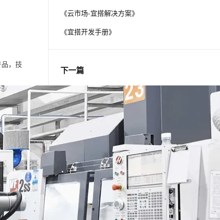
《云市场-宜搭解决方案》
息提取
与 AI 智能体进行实时音视频通话
《宜搭开发手册》
从文本、图片、视频中提取结构化的属性信息
构建支持视频理解的 AI 音视频实时通话应用
t.diy 一步搞定创意建站
构建大模型应用的安全防护体系
产品，技
通过自然语言交互简化开发流程,全栈开发支持
通过阿里云安全产品对 AI 应用进行安全防护
下一篇
一条命令迁移，帮你实现 OpenClaw 与
Hermes Agent 记忆互通！