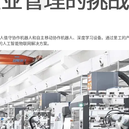
AI 应用
10分钟微调：让0.6B模型媲美235B模
多模态数据信
型
依托云原生高可用架构,实现Dify私有化部署
用1%尺寸在特定领域达到大模型90%以上效果
一个 AI 助手
超强辅助，Bol
无人值守协作机器人和自主移动协作机器人、深度学习设备。通过里工的
即刻拥有 DeepSeek-R1 满血版
在企业官网、通讯软件中为客户提供 AI 客服
的人工智能物联网解决方案。
多种方案随心选，轻松解锁专属 DeepSeek