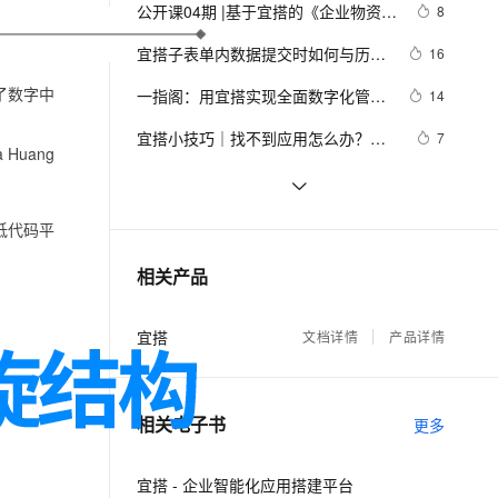
安全
我要投诉
e-1.1-I2V
Cosyvoice-V3-Flash
公开课04期 |基于宜搭的《企业物资管
8
PolarDB
上云场景组合购
Milvus 弹性伸缩功能新增节
伴
在线编辑等
理》应用搭建
漫剧创作，剧本、分镜、视频高效生成
100%兼容MySQL、PostgreSQL，兼容Oracle，支持集中和分布式
覆盖90%+业务场景，专享组合折扣价
点支持范围
畅自然，细节丰富
高表现力语音合成大模型，语音克隆听感自然
VPN
宜搭子表单内数据提交时如何与历史
16
数据进行去重效验？
ernetes 版 ACK
云聚AI 严选权益
AI 原生数据库服务发布
SSL 证书
了数字中
一指阁：用宜搭实现全面数字化管
2V
Fun-ASR
14
，一键激活高效办公新体验
理容器应用的 K8s 服务
精选AI产品，从模型到应用全链提效
Agent 数据网关
理，助力企业打开十亿市场新空间
文戏情感细腻自然，动作戏激烈拳拳到肉，实现更强表演能力
支持中英文自由切换，具备更强的噪声鲁棒性
堡垒机
宜搭小技巧｜找不到应用怎么办？群
7
Huang
AI 用量加速计划
云原生数据库 PolarDB
应用一键直达
防火墙
、识别商机，让客服更高效、服务更出色。
新老同享，达量后返
Agentic Database 发布
论坛24小时智能回帖，宜搭
11
+DeepSeek就该这么玩！
主机安全
应用
【打造梦幻联动！】揭秘钉钉宜搭中
19
低代码平
的单选关联选项设置与图文展示的魔
千问办公
NEW
低代码火，阿里宜搭、华为Astro 
8
AI 应用及服务市场
相关产品
术 —— 让你的表单瞬间变身智能导
的智能体编程平台
一站式AI生产力平台
Zero 入选Gartner2022低代码魔力象
游！
限
AI 应用
伶鹊
宜搭
文档详情
产品详情
企业级人与Agent协作平台，接入和调度多个数字员工
智能客服平台，对话机器人、对话分析、智能外呼
大模型
大模型服务平台百炼 - 全妙
自然语言处理
相关电子书
应用创作平台
多模态内容创作工具，已接入 DeepSeek
更多
数据标注
机器学习
宜搭 - 企业智能化应用搭建平台