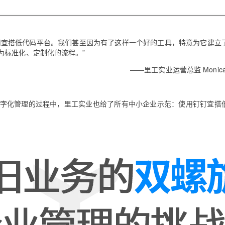
Deepseek-v4-pro
HappyHors
同享
万小智 AI 建站低至 15元/月
Qoder CN
AI 短剧/漫剧
云原生数据库 
快递物流查询
WordPress
成为服务伙
高校合作
点，立即开启云上创新
覆盖公网/内网、递归/权威、移动APP等全场景解析服务
送.CN域名，送备案服务码
基于千问大模型等，支持代码智能生成、研发智能问答
AI助力短剧
态智能体模型
旗舰 MoE 大模型，百万上下文与顶尖推理能力
图生视频，流
Ubuntu
服务生态伙伴
云工开物
企业应用
Works
Night Plan 支持 Qwen 3.8-Max
云原生大数据计算服务 MaxCompute
AI 办公
容器服务 Kub
NEW
用宜搭低代码平台。我们甚至因为有了这样一个好的工具，特意为它建立
GLM-5.2
Wan2.7-T
Red Hat
30+ 款产品免费体验
Data Agent 驱动的一站式 Data+AI 开发治理平台
夜间 5 折，Qwen/Meoo/TokenPlan 客户专享
面向分析的企业级SaaS模式云数据仓库
AI智能应用
提供一站式管
为标准化、定制化的流程。”
科研合作
视觉 Coding、空间感知、多模态思考等全面升级
1M上下文，专为长程任务能力而生
ERP
堂（旗舰版）
SUSE
——里工实业运营总监 Monica 
智能客服
CRM
防护产品
2个月
自动承接线索
建站小程序
OA 办公系统
AI 应用构建
大模型原生
化数字化管理的过程中，里工实业也给了所有中小企业示范：使用钉钉宜搭
力提升
财税管理
模板建站
Qoder
大模型服务平台百炼-应用模版
HOT
NEW
面向真实软件
个人版上线、团队版降价；千问3.8-Max首发发尝鲜
丰富多元化的应用模版和解决方案
400电话
定制建站
万有无界
大模型服务平台百炼-智能体
方案
广告营销
模板小程序
的模型效果
灵活可视化地构建企业级 Agent
定制小程序
秒悟
人工智能平台 PAI
APP 开发
云端极速 AI 
新一代 AI 视频生成模型，深度适配广告营销等场景
AI Native 的算法工程平台，一站式完成建模、训练、推理服务部署
建站系统