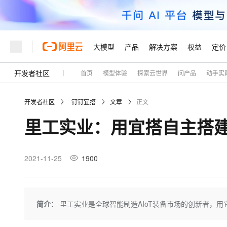
大模型
产品
解决方案
权益
定价
开发者社区
首页
模型体验
探索云世界
问产品
动手实
大模型
产品
解决方案
权益
定价
云市场
伙伴
服务
了解阿里云
精选产品
精选解决方案
普惠上云
产品定价
精选商城
成为销售伙伴
售前咨询
为什么选择阿里云
千问AI平台
开发者社区
钉钉宜搭
文章
正文
了解云产品的定价详情
大模型服务平台百炼
千问办公，解锁你的工作
普惠上云 官方力荐
分销伙伴
在线服务
网站建设
什么是云计算
大
里工实业：用宜搭自主搭建
大模型服务与应用平台
企业级Agent产品，直接
云服务器38元/年起，超
咨询伙伴
多端小程序
技术领先
云上成本管理
售后服务
轻量应用服务器
Agency Agents：拥
官方推荐返现计划
大模型
精选产品
精选解决方案
Salesforce 国际版订阅
稳定可靠
管理和优化成本
推荐新用户得奖励，单订单
销售伙伴合作计划
2021-11-25
1900
自助服务
友盟天域
安全合规
人工智能与机器学习
AI
文本生成
云数据库 RDS
HappyHorse 打造一
云工开物
无影生态合作计划
在线服务
观测云
分析师报告
高校专属算力普惠，学生认
计算
互联网应用开发
Qwen3.8-Max
HOT
Salesforce On Alibaba C
工单服务
Tuya 物联网平台阿里云
研究报告与白皮书
人工智能平台 PAI
快速拥有专属 OpenClaw
简介：
里工实业是全球智能制造AIoT装备市场的创新者，用
大模
Consulting Partner 合
大数据
容器
智能体时代全能旗舰模型
免费试用
短信专区
一站式AI开发、训练和推
蓝凌 OA
AI 大模型销售与服务生
现代化应用