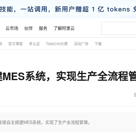
云市场
伙伴
服务
了解阿里云
践
官方博客
考认证
TIANCHI大赛
活动广场
下载
AI 特惠
数据与 API
成为产品伙伴
企业增值服务
最佳实践
价格计算器
AI 场景体
基础软件
产品伙伴合
阿里云认证
市场活动
配置报价
大模型
自助选配和估算价格
新方式
睿译宝，AI翻译排版一步到位
智启 AI 普惠权益
产品生态集成认证中心
企业支持计划
云上春晚
域名与网站
千问官方 MaaS 平台，为开发者和 Agent 而生，新用户赠送 1 亿 + tokens 额度
Qwen Aud
AI Coding
阿里云Maa
2026 阿里云
云服务器 E
为企业打
数据集
Windows
大模型认证
模型
NEW
NEW
MES系统，实现生产全流程
交付可用成果
值低价云产品抢先购
上传文档即自动完成翻译和格式还原
至高享 1亿+免费 tokens，加速 Al 应用落地
提供智能易用的域名与建站服务
智能编程，一键
安全可靠、
产品生态伙伴
专家技术服务
云上奥运之旅
弹性计算合作
阿里云中企出
手机三要素
宝塔 Linux
全部认证
价格优势
有专属领域专家
GLM-5.2：长任务时代开源旗舰模型
阿里云 OPC 创新助力计划
千问大模型
即刻拥有 DeepS
AI 电商营销
对象存储 O
大模型
产品生态伙伴工作台
企业增值服务台
云栖战略参考
云存储合作计
云栖大会
身份实名认证
CentOS
训练营
推动算力普惠，释放技术红利
最高返9万
多领域专家智能体,一键组建 AI 虚拟交付团队
快速构建应用程序和网站，即刻迈出上云第一步
至高百万元 Token 补贴，加速一人公司成长
多元化、高性能、安全可靠的大模型服务
真正可用的 1M 上下文,一次完成代码全链路开发
轻松解锁专属 Dee
从图文生成到
云上的中国
数据库合作计
活动全景
短信
Docker
图片和
站式影视创作平台
Hermes Agent，打造自进化智能体
Token Plan 模型订阅计划
数字证书管理服务（原SSL证书）
5 分钟轻松部署
AI 广告创作
无影云电脑
企业成长
NEW
信息公告
看见新力量
云网络合作计
OCR 文字识别
JAVA
证享300元代金券
可视化编排打通从文字构思到成片全链路闭环
全托管，含MySQL、PostgreSQL、SQL Server、MariaDB多引擎
自主进化，持久记忆，越用越聪明
Qwen3.8-Max 首发尝鲜，限时加量 10 倍，夜间低至2折
实现全站HTTPS，呈现可信的WEB访问
图文、视频一
随时随地安
魔搭 Mode
Kimi-K3
HappyHors
NEW
loud
服务实践
官网公告
金融模力时刻
Salesforce O
版
发票查验
全能环境
Claude Code + GStack 打造工程团队
千问办公，限时限量积分加倍
Qoder
低代码高效构
AI 建站
短信服务
宜搭自主搭建MES系统，实现了生产全流程管理。
型
NEW
作计划
Kimi 最新旗舰模型，长程编程与推理利器
让文字生成流
计划
创新中心
魔搭 ModelSc
健康状态
理服务
让AI从“聊天伙伴”进化为能干活的“数字员工”
安装技能 GStack，拥有专属 AI 工程团队
你的AI工作搭子，覆盖日常办公高频场景
面向真实软件的智能体编程平台
0 代码专业建
客户案例
天气预报查询
操作系统
态合作计划