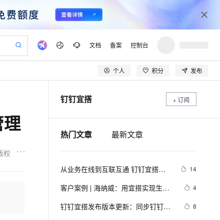
文档
备案
控制台
个人
积分
发布
验
作计划
器
AI 活动
专业服务
服务伙伴合作计划
开发者社区
加入我们
产品动态
服务平台百炼
阿里云 OPC 创新助力计划
钉钉宜搭
一站式生成采购清单，支持单品或批量购买
+ 订阅
io：打造专属 AI 语音助手
S产品伙伴计划（繁花）
峰会
CS
造的大模型服务与应用开发平台
一句话生成原生可编辑精美 PPT 文稿
AI 生产力先锋
Al MaaS 服务伙伴赋能合作
域名
博文
Careers
至高可申请百万元
Qwen3.8-Max 模型上线
管理
开启高性价比 AI 编程新体验
弹性可伸缩的云计算服务
Qwen-Audio-3.0-Realtime 端到端实时语音角色扮演
输入一句话想法, 轻松生成专业的 PPT
先锋实践拓展 AI 生产力的边界
Token 补贴，五大权
计划
海大会
伙伴信用分合作计划
商标
问答
社会招聘
热门文章
最新文章
益加速 OPC 成功
eek-V4-Pro
SS
一键部署幻兽帕鲁游戏服务器
飞天发布时刻
HOT
Open Search 向量检索版支
划
备案
电子书
校园招聘
pSeek-V4-Pro
视频创作，一键激活电商全链路生产力
稳定、安全、高性价比、高性能的云存储服务
一键购买专属联机服务器，轻松开启游戏
所见，即是所愿
持视频检索 Pipeline 功能
更多支持
版权
划
公司注册
镜像站
视频生成
语音识别与合成
专属 QwenPaw
漫剧工坊：一站式动画创作平台
AI 实训营
HOT
应用身份服务 (IDaaS)
从业务在线到互联互通 钉钉宜搭进
14
合作伙伴培训与认证
划
上云迁移
站生成，高效打造优质广告素材
全接入的云上超级电脑
从聊天伙伴进化为能主动干活的本地数字员工
快速生产连贯的高质量长漫剧
从基础到进阶，Agent 创客手把手教你
OpenClaw 管理能力上线
入低代码3.0阶段新模式 
lScope
我要反馈
e-1.1-T2V
Qwen3-TTS-Flash
客户案例 | 海纳威：用宜搭实现生产
4
查询合作伙伴
n Alibaba Cloud ISV 合作
代维服务
建企业门户网站
10 分钟搭建微信、支付宝小程序
MaxCompute MaxFrame 提
数字化转型
畅细腻的高质量视频
离线语音合成大模型，多语言方言自适应，低延迟高稳定
创新加速
ope
钉钉宜搭发布版本更新：同步钉钉角
登录合作伙伴管理后台
我要建议
8
站，无忧落地极速上线
以可视化方式快速构建移动和 PC 门户网站
国内短信简单易用，安全可靠，秒级触达，全球覆盖200+国家和地区。
高效部署网站，快速应用到小程序
供自动弹性内存功能
色、上线行业解决方案馆、支持附件