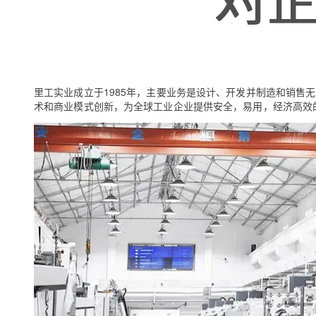
大模型解决方案
迁移与运维管理
快速部署 Dify，高效搭建 
专有云
10 分钟在聊天系统中增加
里工实业成立于1985年，主要业务是设计、开发并制造和销售
术和商业模式创新，为全球工业企业提供安全，易用，经济高效