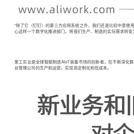
存储
天池大赛
Qwen3.7-Plus
云解析DNS
解决方案免费试用 新老
电子合同
最高领取价值200元试用
能看、能想、能动手的多模
安全
网络与CDN
AI 算法大赛
畅捷通
大数据开发治理平台 Data
AI 产品 免费试用
网络
安全
云开发大赛
“除了它（钉钉）的第三方应用系统之外，我们还是比较中意使
Qwen3-VL-Plus
Tableau 订阅
1亿+ 大模型 tokens 和 
心这样一个数字化推进部门，将我们生产、制造的实际需求转变
可观测
入门学习赛
中间件
AI空中课堂在线直播课
云防火墙
140+云产品 免费试用
上云与迁云
云原生的云上边界网络安全
产品新客免费试用，最长1
数据库
生态解决方案
大模型服务
企业出海
大模型ACA认证体验
大数据计算
里工实业是全球智能制造AIoT装备市场的创新者，在不断深
助力企业全员 AI 认知与能
台管理公司的生产和运营，实现高定制化和低成本。
行业生态解决方案
千问AI平台-Token Plan
政企业务
媒体服务
开发者生态解决方案
企业服务与云通信
千问AI平台-模型体验
AI 开发和 AI 应用解决
在线体验全尺寸、多种模态
域名与网站
Happy 系列大模型
终端用户计算
Serverless
开发工具