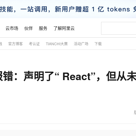
云市场
伙伴
服务
了解阿里云
践
官方博客
考认证
TIANCHI大赛
活动广场
下载
AI 特惠
数据与 API
成为产品伙伴
企业增值服务
最佳实践
价格计算器
AI 场景体
基础软件
产品伙伴合
阿里云认证
市场活动
配置报价
大模型
自助选配和估算价格
新方式
睿译宝，AI翻译排版一步到位
智启 AI 普惠权益
产品生态集成认证中心
企业支持计划
云上春晚
域名与网站
千问官方 MaaS 平台，为开发者和 Agent 而生，新用户赠送 1 亿 + tokens 额度
Qwen Aud
AI Coding
阿里云Maa
2026 阿里云
云服务器 E
为企业打
数据集
Windows
大模型认证
模型
NEW
NEW
报错：声明了“ React”，但从
交付可用成果
值低价云产品抢先购
上传文档即自动完成翻译和格式还原
至高享 1亿+免费 tokens，加速 Al 应用落地
提供智能易用的域名与建站服务
智能编程，一键
安全可靠、
产品生态伙伴
专家技术服务
云上奥运之旅
弹性计算合作
阿里云中企出
手机三要素
宝塔 Linux
全部认证
价格优势
有专属领域专家
GLM-5.2：长任务时代开源旗舰模型
阿里云 OPC 创新助力计划
千问大模型
即刻拥有 DeepS
AI 电商营销
对象存储 O
大模型
产品生态伙伴工作台
企业增值服务台
云栖战略参考
云存储合作计
云栖大会
身份实名认证
CentOS
训练营
推动算力普惠，释放技术红利
最高返9万
多领域专家智能体,一键组建 AI 虚拟交付团队
快速构建应用程序和网站，即刻迈出上云第一步
至高百万元 Token 补贴，加速一人公司成长
多元化、高性能、安全可靠的大模型服务
真正可用的 1M 上下文,一次完成代码全链路开发
轻松解锁专属 Dee
从图文生成到
云上的中国
数据库合作计
活动全景
短信
Docker
图片和
站式影视创作平台
Hermes Agent，打造自进化智能体
Token Plan 模型订阅计划
数字证书管理服务（原SSL证书）
5 分钟轻松部署
AI 广告创作
无影云电脑
企业成长
NEW
信息公告
看见新力量
云网络合作计
OCR 文字识别
JAVA
证享300元代金券
可视化编排打通从文字构思到成片全链路闭环
全托管，含MySQL、PostgreSQL、SQL Server、MariaDB多引擎
自主进化，持久记忆，越用越聪明
Qwen3.8-Max 首发尝鲜，限时加量 10 倍，夜间低至2折
实现全站HTTPS，呈现可信的WEB访问
图文、视频一
随时随地安
魔搭 Mode
Kimi-K3
HappyHors
NEW
loud
服务实践
官网公告
金融模力时刻
Salesforce O
版
发票查验
全能环境
Claude Code + GStack 打造工程团队
千问办公，限时限量积分加倍
Qoder
低代码高效构
AI 建站
短信服务
型
NEW
作计划
Kimi 最新旗舰模型，长程编程与推理利器
让文字生成流
计划
创新中心
魔搭 ModelSc
健康状态
理服务
让AI从“聊天伙伴”进化为能干活的“数字员工”
安装技能 GStack，拥有专属 AI 工程团队
你的AI工作搭子，覆盖日常办公高频场景
面向真实软件的智能体编程平台
0 代码专业建
客户案例
天气预报查询
操作系统
态合作计划