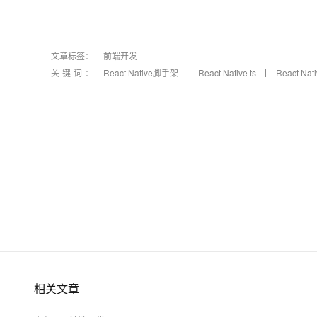
大模型解决方案
迁移与运维管理
快速部署 Dify，高效搭建 
文章标签：
前端开发
专有云
关键词：
React Native脚手架
React Native ts
React Nat
10 分钟在聊天系统中增加
相关文章