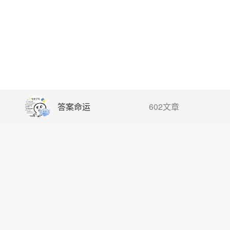
答案命运
602文章