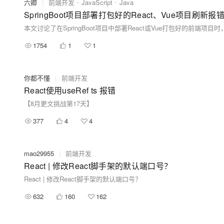
六卿
|
前端开发
JavaScript
Java
SpringBoot项目部署打包好的React、Vue项目刷新报错
1754
1
1
你都不懂
|
前端开发
React使用useRef ts 报错
【8月更文挑战第17天】
377
4
4
mao29955
|
前端开发
React | 修改React脚手架的默认端口号？
React | 修改React脚手架的默认端口号？
632
160
162