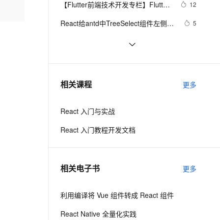
安全
【Flutter前端技术开发专栏】Flutter
我要投诉
e-1.1-I2V
Cosyvoice-V3-Flash
12
PolarDB
上云场景组合购
Milvus 弹性伸缩功能新增节
伴
与React Native的对比与选择
漫剧创作，剧本、分镜、视频高效生成
100%兼容MySQL、PostgreSQL，兼容Oracle，支持集中和分布式
覆盖90%+业务场景，专享组合折扣价
点支持范围
畅自然，细节丰富
高表现力语音合成大模型，语音克隆听感自然
VPN
React给antd中TreeSelect组件左侧加
5
自定义图标icon
ernetes 版 ACK
云聚AI 严选权益
AI 原生数据库服务发布
SSL 证书
每个前端开发人员都必须知道的 8 个 
17
2V
Fun-ASR
，一键激活高效办公新体验
理容器应用的 K8s 服务
精选AI产品，从模型到应用全链提效
Agent 数据网关
React 组件库！【建议收藏】
文戏情感细腻自然，动作戏激烈拳拳到肉，实现更强表演能力
支持中英文自由切换，具备更强的噪声鲁棒性
堡垒机
react使用antd中的Checkbox实现多
20
AI 用量加速计划
云原生数据库 PolarDB
选
防火墙
、识别商机，让客服更高效、服务更出色。
React Native动画Animated详解
新老同享，达量后返
Agentic Database 发布
5
相关课程
更多
主机安全
应用
React 入门与实战
千问办公
NEW
AI 应用及服务市场
的智能体编程平台
一站式AI生产力平台
React 入门教程开发文档
AI 应用
伶鹊
企业级人与Agent协作平台，接入和调度多个数字员工
智能客服平台，对话机器人、对话分析、智能外呼
大模型
相关电子书
更多
大模型服务平台百炼 - 全妙
自然语言处理
应用创作平台
多模态内容创作工具，已接入 DeepSeek
利用编译将 Vue 组件转成 React 组件
数据标注
机器学习
React Native 全量化实践