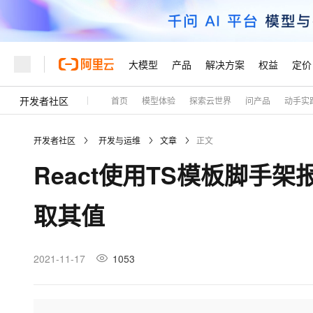
大模型
产品
解决方案
权益
定价
开发者社区
首页
模型体验
探索云世界
问产品
动手实
大模型
产品
解决方案
权益
定价
云市场
伙伴
服务
了解阿里云
精选产品
精选解决方案
普惠上云
产品定价
精选商城
成为销售伙伴
售前咨询
为什么选择阿里云
千问AI平台
开发者社区
开发与运维
文章
正文
了解云产品的定价详情
大模型服务平台百炼
千问办公，解锁你的工作
普惠上云 官方力荐
分销伙伴
在线服务
网站建设
什么是云计算
大
React使用TS模板脚手架
大模型服务与应用平台
企业级Agent产品，直接
云服务器38元/年起，超
咨询伙伴
多端小程序
技术领先
云上成本管理
售后服务
轻量应用服务器
Agency Agents：拥
官方推荐返现计划
大模型
精选产品
精选解决方案
Salesforce 国际版订阅
稳定可靠
取其值
管理和优化成本
推荐新用户得奖励，单订单
销售伙伴合作计划
自助服务
友盟天域
安全合规
人工智能与机器学习
AI
文本生成
云数据库 RDS
HappyHorse 打造一
云工开物
无影生态合作计划
在线服务
观测云
分析师报告
高校专属算力普惠，学生认
计算
互联网应用开发
2021-11-17
1053
Qwen3.8-Max
HOT
Salesforce On Alibaba C
工单服务
Tuya 物联网平台阿里云
研究报告与白皮书
人工智能平台 PAI
快速拥有专属 OpenClaw
大模
Consulting Partner 合
大数据
容器
智能体时代全能旗舰模型
免费试用
短信专区
一站式AI开发、训练和推
蓝凌 OA
AI 大模型销售与服务生
现代化应用