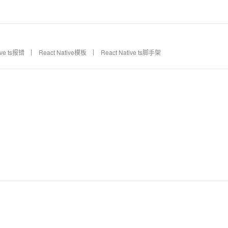
AI 应用
10分钟微调：让0.6B模型媲美235B模
多模态数据信
型
依托云原生高可用架构,实现Dify私有化部署
用1%尺寸在特定领域达到大模型90%以上效果
ive ts报错
React Native模板
React Native ts脚手架
一个 AI 助手
超强辅助，Bol
即刻拥有 DeepSeek-R1 满血版
在企业官网、通讯软件中为客户提供 AI 客服
多种方案随心选，轻松解锁专属 DeepSeek