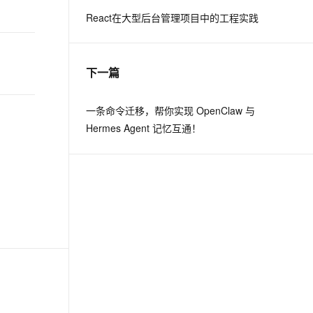
React在大型后台管理项目中的工程实践
息提取
与 AI 智能体进行实时音视频通话
从文本、图片、视频中提取结构化的属性信息
构建支持视频理解的 AI 音视频实时通话应用
下一篇
t.diy 一步搞定创意建站
构建大模型应用的安全防护体系
通过自然语言交互简化开发流程,全栈开发支持
通过阿里云安全产品对 AI 应用进行安全防护
一条命令迁移，帮你实现 OpenClaw 与
Hermes Agent 记忆互通！