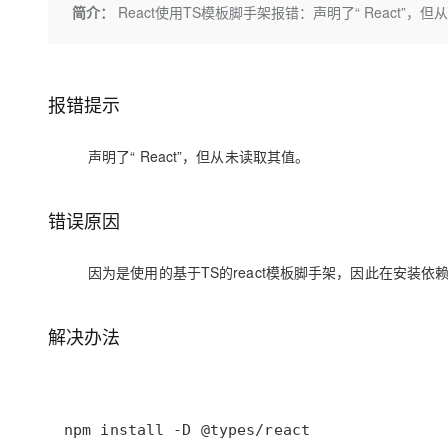
存储
天池大赛
Qwen3.7-Plus
简介：
React使用TS模板脚手架报错：声明了“ React”，
云解析DNS
解决方案免费试用 新老
电子合同
最高领取价值200元试用
能看、能想、能动手的多模
安全
网络与CDN
AI 算法大赛
畅捷通
大数据开发治理平台 Data
AI 产品 免费试用
网络
安全
云开发大赛
Qwen3-VL-Plus
Tableau 订阅
1亿+ 大模型 tokens 和 
报错提示
可观测
入门学习赛
中间件
AI空中课堂在线直播课
云防火墙
140+云产品 免费试用
声明了“ React”，但从未读取其值。
上云与迁云
云原生的云上边界网络安全
产品新客免费试用，最长1
数据库
生态解决方案
大模型服务
企业出海
大模型ACA认证体验
大数据计算
错误原因
助力企业全员 AI 认知与能
行业生态解决方案
千问AI平台-Token Plan
政企业务
媒体服务
开发者生态解决方案
因为是使用的基于TS的react模板脚手架，因此在安装依赖的
企业服务与云通信
千问AI平台-模型体验
AI 开发和 AI 应用解决
在线体验全尺寸、多种模态
域名与网站
解决办法
Happy 系列大模型
终端用户计算
Serverless
npm install -D @types/react
开发工具