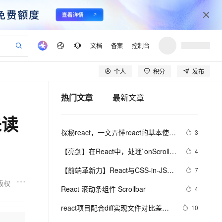
文档
备案
控制台
个人
积分
发布
验
作计划
器
AI 活动
专业服务
服务伙伴合作计划
开发者社区
加入我们
产品动态
服务平台百炼
阿里云 OPC 创新助力计划
热门文章
最新文章
一站式生成采购清单，支持单品或批量购买
io：打造专属 AI 语音助手
S产品伙伴计划（繁花）
峰会
CS
造的大模型服务与应用开发平台
一句话生成原生可编辑精美 PPT 文稿
AI 生产力先锋
Al MaaS 服务伙伴赋能合作
域名
博文
Careers
至高可申请百万元
Qwen3.8-Max 模型上线
未读
开启高性价比 AI 编程新体验
弹性可伸缩的云计算服务
Qwen-Audio-3.0-Realtime 端到端实时语音角色扮演
输入一句话想法, 轻松生成专业的 PPT
先锋实践拓展 AI 生产力的边界
Token 补贴，五大权
计划
海大会
伙伴信用分合作计划
商标
问答
社会招聘
探秘react，一文弄懂react的基本使用
3
益加速 OPC 成功
eek-V4-Pro
SS
一键部署幻兽帕鲁游戏服务器
飞天发布时刻
HOT
Open Search 向量检索版支
划
备案
电子书
校园招聘
和高级特性
pSeek-V4-Pro
视频创作，一键激活电商全链路生产力
稳定、安全、高性价比、高性能的云存储服务
一键购买专属联机服务器，轻松开启游戏
所见，即是所愿
持视频检索 Pipeline 功能
更多支持
【亮剑】在React中，处理`onScroll`
4
划
公司注册
镜像站
视频生成
语音识别与合成
事件可实现复杂功能如无限滚动和视
专属 QwenPaw
漫剧工坊：一站式动画创作平台
AI 实训营
HOT
应用身份服务 (IDaaS)
【前端革新力】React与CSS-in-JS完
7
合作伙伴培训与认证
差效果
划
上云迁移
站生成，高效打造优质广告素材
全接入的云上超级电脑
从聊天伙伴进化为能主动干活的本地数字员工
快速生产连贯的高质量长漫剧
从基础到进阶，Agent 创客手把手教你
OpenClaw 管理能力上线
美邂逅：从styled-components到
版权
lScope
我要反馈
e-1.1-T2V
Qwen3-TTS-Flash
React 滚动条组件 Scrollbar
4
查询合作伙伴
emotion，全面解析样式管理新趋势的
n Alibaba Cloud ISV 合作
代维服务
建企业门户网站
10 分钟搭建微信、支付宝小程序
MaxCompute MaxFrame 提
畅细腻的高质量视频
离线语音合成大模型，多语言方言自适应，低延迟高稳定
实战应用与优势剖析！
创新加速
react项目配合diff实现文件对比差异
ope
登录合作伙伴管理后台
10
我要建议
站，无忧落地极速上线
以可视化方式快速构建移动和 PC 门户网站
国内短信简单易用，安全可靠，秒级触达，全球覆盖200+国家和地区。
高效部署网站，快速应用到小程序
供自动弹性内存功能
功能