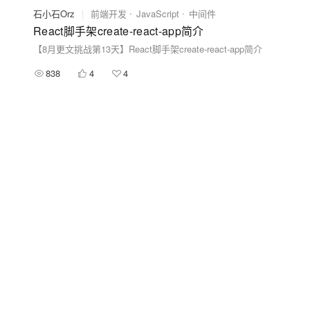
石小石Orz
|
前端开发
JavaScript
中间件
React脚手架create-react-app简介
【8月更文挑战第13天】React脚手架create-react-app简介
838
4
4