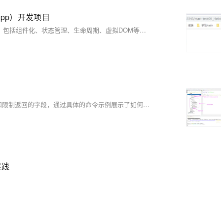
-app）开发项目
这篇文章是React的学习笔记，覆盖了从React的基础用法到高级特性，包括组件化、状态管理、生命周期、虚拟DOM等主题，适合React初学者参考。
这篇文章介绍了在MongoDB中使用sort和投影来对查询结果进行排序和限制返回的字段，通过具体的命令示例展示了如何实现这些操作。
实践