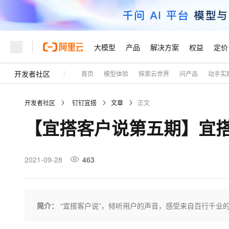
大模型
产品
解决方案
权益
定价
开发者社区
首页
模型体验
探索云世界
问产品
动手实
大模型
产品
解决方案
权益
定价
云市场
伙伴
服务
了解阿里云
精选产品
精选解决方案
普惠上云
产品定价
精选商城
成为销售伙伴
售前咨询
为什么选择阿里云
千问AI平台
开发者社区
钉钉宜搭
文章
正文
了解云产品的定价详情
大模型服务平台百炼
睿译宝，AI翻译排版一
普惠上云 官方力荐
分销伙伴
在线服务
网站建设
什么是云计算
大
【宜搭客户说第五期】宜
大模型服务与应用平台
上传文档即自动完成翻译和
云服务器38元/年起，超
咨询伙伴
多端小程序
技术领先
云上成本管理
售后服务
轻量应用服务器
GLM-5.2：长任务时代
官方推荐返现计划
大模型
精选产品
精选解决方案
Salesforce 国际版订阅
稳定可靠
管理和优化成本
推荐新用户得奖励，单订单
销售伙伴合作计划
2021-09-28
463
自助服务
友盟天域
安全合规
人工智能与机器学习
AI
文本生成
云数据库 RDS
Hermes Agent，打造
云工开物
无影生态合作计划
在线服务
观测云
分析师报告
自主进化，持久记忆，越用
高校专属算力普惠，学生认
计算
互联网应用开发
Qwen3.8-Max
HOT
Salesforce On Alibaba C
工单服务
Tuya 物联网平台阿里云
研究报告与白皮书
人工智能平台 PAI
快速拥有专属 OpenClaw
简介：
“宜搭客户说”，倾听用户的声音，感受来自百行千业
大模
Consulting Partner 合
大数据
容器
智能体时代全能旗舰模型
免费试用
短信专区
一站式AI开发、训练和推
蓝凌 OA
AI 大模型销售与服务生
现代化应用