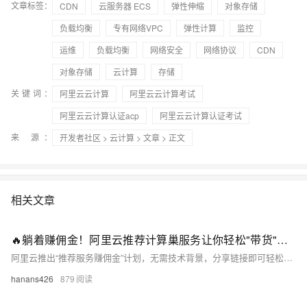
文章标签：
CDN
云服务器 ECS
弹性伸缩
对象存储
负载均衡
专有网络VPC
弹性计算
监控
运维
负载均衡
网络安全
网络协议
CDN
对象存储
云计算
存储
关键词：
阿里云云计算
阿里云云计算考试
阿里云云计算认证acp
阿里云云计算认证考试
来 源：
开发者社区
>
云计算
>
文章
> 正文
相关文章
🔥躺着赚佣金！阿里云推荐计算巢服务让你轻松"带货"云计算
阿里云推出“推荐服务赚佣金”计划，无需技术背景，分享链接即可轻松赚取额外收入。高达20%佣金，200+精选服务任选，实时追踪收益，适合个人推广的数字副业！
hanans426
879