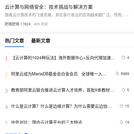
云计算与网络安全：技术挑战与解决方案
随着云计算技术的飞速发展，其在各行各业的应用越来越广泛。然而，随之而来的网络安全问题也日益凸显。本文将从云服务、网络安全和信息安全等技术领域出发，探讨云计算面临的安全挑战及相应的解决方案。通过实例分析和代码示例，旨在帮助读者更好地理解云计算与网络安全的关系，提高网络安全防护意识。
肥猪肥猪-17824
465
热门文章
最新文章
【云计算的1024种玩法】海外数据中心+反向代理加速企
4
1
业官网的海外访问体验
阿里云成为MariaDB基金会白金会员   全球唯一入选
8989
2
云计算公司
教育部阿里云联合推进云计算人才培养，首批9本教材出
5
3
版
什么是云计算？什么是边缘计算？为什么需要云边协
15
4
同？
中外对比：国内云计算平台的三大特点
14
5