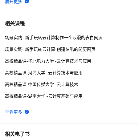
🚀 阿里云计算巢一键部署 OpenManus 社区版：释放 AI 
12
6
生产力的终极解决方案
云计算|OpenStack|社区版OpenStack安装部署文档（十
9
7
相关课程
三--- 自制镜像---Linux和Windows镜像）
场景实践 -新手玩转云计算制作一个浪漫的表白网页
云计算人工智能服务（阿里）|学习笔记
15
8
场景实践- 新手玩转云计算-创建炫酷的简历网页
「云计算」什么是不可变的基础设施？
6
9
高校精品课-华北电力大学 -云计算技术与应用
阿里云计算巢 x MemVerge | 大内存云上联合解决方案速
7
10
高校精品课-河海大学 -云计算技术与应用
览
高校精品课-中国传媒大学 -云计算技术
高校精品课-湖南大学 -云计算基础与应用
查看更多
相关电子书