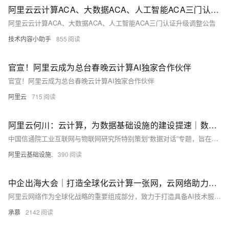
阿里云云计算ACA、大数据ACA、人工智能ACA三门认证升级调整公告
阿里云云计算ACA、大数据ACA、人工智能ACA三门认证升级调整公告
技术内容小助手
855
官宣！阿里云成为总台春晚云计算AI独家合作伙伴
官宣！阿里云成为总台春晚云计算AI独家合作伙伴
阿里云
715
阿里云何川：云计算，为数据基础设施的建设提速｜数据对话
中国信通院工业互联网与物联网研究所特别策划“数据对话”专题，旨在通过专家的深度分析和独特视角，回答社会关切话题，探讨前沿技术和应用趋势。
阿里云基础设施.
390
中企出海大会｜打造全球化云计算一张网，云网络助力中企出海和AI创新
阿里云网络作为全球化战略的重要组成部分，致力于打造具备AI技术服务能力和全球竞争力的云计算网络。通过高质量互联网服务、全球化网络覆盖等措施，支持企业高效出海。过去一年，阿里云持续加大基础设施投入，优化海外EIP、GA产品，强化金融科技与AI场景支持。例如，携程、美的等企业借助阿里云实现业务全球化；同时，阿里云网络在弹性、安全及性能方面不断升级，推动中企迎接AI浪潮并服务全球用户。
承慕
2142