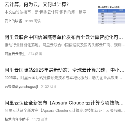
云计算，何为云，又何以计算？
本文由笠泱撰写，是“拥抱云计算”系列的第一篇章，旨在分享云计算的概念及其诞生背景，重点介绍了阿里云飞天操作系统。文章从虚拟化技术的起源讲起，探讨了其如何演变为云计算的基础，并详细解释了云计算的关键特性：按需使用、按量付费和弹性。文中还分类介绍了云计算的主要服务模式（IaaS、PaaS、SaaS等）及部署方式（公共云、私有云、混合云），并分析了亚马逊AWS和阿里云在云计算领域的领导地位。最后，文章通过对比OpenStack与阿里云飞天架构，深入浅出地解析了阿里云飞天系统如何调度算力，帮助读者理解云计算的实际运作机制。阅读本文大约需要30分钟，内容详实，值得一读。
云上的喵酱
3199
阿里云联合中国信通院等单位发布首个云计算智能化可观测性能力成熟度模型标准
推动行业智能化落地，阿里云联合中国信通院及国内头部云厂商、观测厂商、各行业建设方，历时近 5 个月，共同编制《云计算智能化可观测性能力成熟度模型》，以规范和指导云计算环境下的智能可观测性建设实践，为企业实施云环境下的智能化可观测能力建设提供指导。
阿里云云原生
874
阿里云国际站2025年最新动态：全球云计算加速，中小企业出海利器
2025年，阿里云国际站凭借领先技术与本地化服务，助力企业高效出海。核心产品如弹性计算ECS Enterprise、云原生数据库PolarDB-X及边缘计算ENS Pro全面升级，覆盖全球28个区域，提供低延迟、高稳定性支持。同时推出“海外现货”模式，缩短外贸订单周期50%。通过技术+生态优势，助力中小企业实现全球化增长。
云渠道商yunshuguoji
2132
阿里云认证全新发布【Apsara Clouder云计算专项技能认证：云服务器ECS入门】
阿里云认证全新发布【Apsara Clouder云计算专项技能认证：云服务器ECS入门】
技术内容小助手
1173