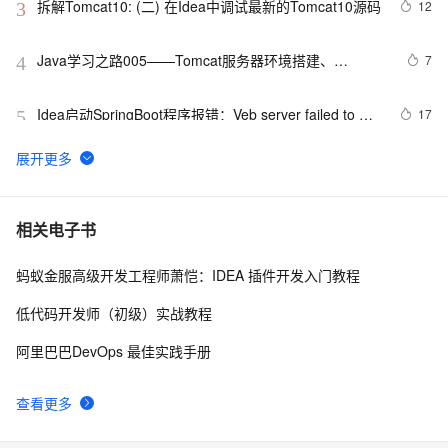
拆解Tomcat10: (二) 在Idea中调试最新的Tomcat10源码
12
3
Java学习之路005——Tomcat服务器环境搭建、
7
4
JavaWeb项目创建以及IDEA配置Tomcat环境教程
Idea启动SpringBoot程序报错：Veb server failed to 
17
5
start. Port 8082 was already in use；端口冲突的原理
与解决方案
IDEA上运行Flink任务
5
6
最好的IDEA debug长文？看完我佛了（下）
12
7
相关电子书
蚂蚁金服高级开发工程师萧恺：IDEA 插件开发入门教程
idea快速生成get set 构造方法的快捷键
10
8
低代码开发师（初级）实战教程
IDEA中Push到Gitee报：Invocation failed Server 
5
9
阿里巴巴DevOps 最佳实践手册
returned invalid Response. 
java.lang.RuntimeException: Inv
NetBeans、Eclipse 和 IDEA，哪个才是最优秀的Java 
4
10
查看更多
IDE?