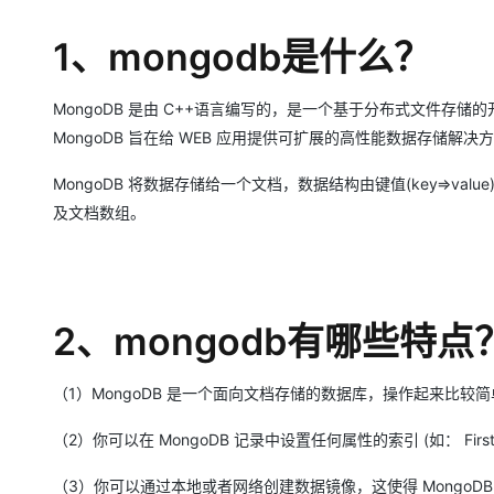
存储
天池大赛
Qwen3.7-Plus
云解析DNS
解决方案免费试用 新老
电子合同
最高领取价值200元试用
能看、能想、能动手的多模
安全
1、mongodb是什么？
网络与CDN
AI 算法大赛
畅捷通
大数据开发治理平台 Data
AI 产品 免费试用
网络
安全
云开发大赛
Qwen3-VL-Plus
Tableau 订阅
1亿+ 大模型 tokens 和 
MongoDB 是由 C++语言编写的，是一个基于分布式文件存
可观测
入门学习赛
中间件
MongoDB 旨在给 WEB 应用提供可扩展的高性能数据存储解决
AI空中课堂在线直播课
云防火墙
140+云产品 免费试用
上云与迁云
云原生的云上边界网络安全
产品新客免费试用，最长1
数据库
MongoDB 将数据存储给一个文档，数据结构由键值(key=>val
生态解决方案
大模型服务
及文档数组。
企业出海
大模型ACA认证体验
大数据计算
助力企业全员 AI 认知与能
行业生态解决方案
千问AI平台-Token Plan
政企业务
媒体服务
开发者生态解决方案
企业服务与云通信
千问AI平台-模型体验
AI 开发和 AI 应用解决
2、mongodb有哪些特点
在线体验全尺寸、多种模态
域名与网站
（1）MongoDB 是一个面向文档存储的数据库，操作起来比较
Happy 系列大模型
终端用户计算
（2）你可以在 MongoDB 记录中设置任何属性的索引 (如： FirstNam
Serverless
（3）你可以通过本地或者网络创建数据镜像，这使得 MongoD
开发工具