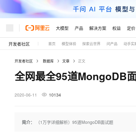
大模型
产品
解决方案
权益
定价
开发者社区
首页
模型体验
探索云世界
问产品
动手实
大模型
产品
解决方案
权益
定价
云市场
伙伴
服务
了解阿里云
精选产品
精选解决方案
普惠上云
产品定价
精选商城
成为销售伙伴
售前咨询
为什么选择阿里云
千问AI平台
开发者社区
数据库
文章
正文
了解云产品的定价详情
大模型服务平台百炼
千问办公，解锁你的工作
普惠上云 官方力荐
分销伙伴
在线服务
网站建设
什么是云计算
大
全网最全95道MongoD
大模型服务与应用平台
企业级Agent产品，直接
云服务器38元/年起，超
咨询伙伴
多端小程序
技术领先
云上成本管理
售后服务
轻量应用服务器
Agency Agents：拥
官方推荐返现计划
大模型
精选产品
精选解决方案
Salesforce 国际版订阅
稳定可靠
管理和优化成本
推荐新用户得奖励，单订单
销售伙伴合作计划
2020-06-11
10134
自助服务
友盟天域
安全合规
人工智能与机器学习
AI
文本生成
云数据库 RDS
HappyHorse 打造一
云工开物
无影生态合作计划
在线服务
观测云
分析师报告
高校专属算力普惠，学生认
计算
互联网应用开发
Qwen3.8-Max
HOT
Salesforce On Alibaba C
工单服务
Tuya 物联网平台阿里云
研究报告与白皮书
人工智能平台 PAI
快速拥有专属 OpenClaw
简介：
（1万字详细解析）95道MongoDB面试题
大模
Consulting Partner 合
大数据
容器
智能体时代全能旗舰模型
免费试用
短信专区
一站式AI开发、训练和推
蓝凌 OA
AI 大模型销售与服务生
现代化应用