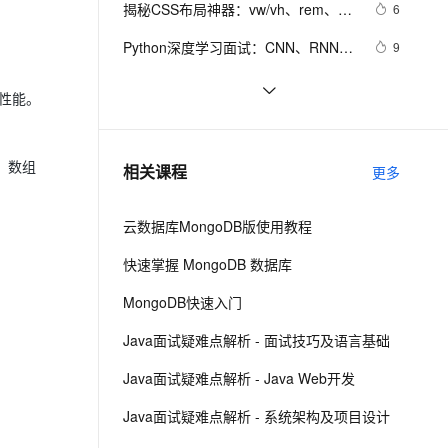
安全
揭秘CSS布局神器：vw/vh、rem、%
我要投诉
e-1.1-I2V
Cosyvoice-V3-Flash
6
PolarDB
上云场景组合购
Milvus 弹性伸缩功能新增节
伴
与px大PK，掌握它们，让你的网页设
漫剧创作，剧本、分镜、视频高效生成
100%兼容MySQL、PostgreSQL，兼容Oracle，支持集中和分布式
覆盖90%+业务场景，专享组合折扣价
点支持范围
畅自然，细节丰富
高表现力语音合成大模型，语音克隆听感自然
VPN
Python深度学习面试：CNN、RNN与
9
计秒变高大上，面试难题迎刃而解！
Transformer详解
ernetes 版 ACK
云聚AI 严选权益
AI 原生数据库服务发布
SSL 证书
【Spring Boot自动装配原理详解与常
8
2V
Fun-ASR
，一键激活高效办公新体验
理容器应用的 K8s 服务
精选AI产品，从模型到应用全链提效
Agent 数据网关
器性能。
见面试题】—— 每天一点小知识
文戏情感细腻自然，动作戏激烈拳拳到肉，实现更强表演能力
支持中英文自由切换，具备更强的噪声鲁棒性
堡垒机
10年Java面试总结：Java程序员面试
6
（下）
AI 用量加速计划
云原生数据库 PolarDB
必备的面试技巧
防火墙
、识别商机，让客服更高效、服务更出色。
Google 历年笔试面试30题
新老同享，达量后返
Agentic Database 发布
557
档，数组
相关课程
更多
主机安全
应用
云数据库MongoDB版使用教程
千问办公
NEW
AI 应用及服务市场
的智能体编程平台
一站式AI生产力平台
快速掌握 MongoDB 数据库
AI 应用
伶鹊
MongoDB快速入门
企业级人与Agent协作平台，接入和调度多个数字员工
智能客服平台，对话机器人、对话分析、智能外呼
大模型
Java面试疑难点解析 - 面试技巧及语言基础
大模型服务平台百炼 - 全妙
自然语言处理
Java面试疑难点解析 - Java Web开发
应用创作平台
多模态内容创作工具，已接入 DeepSeek
数据标注
Java面试疑难点解析 - 系统架构及项目设计
机器学习