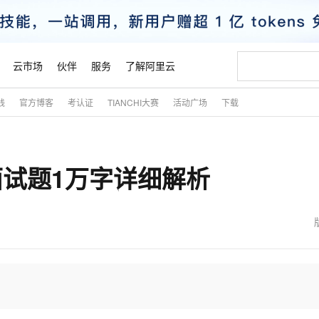
云市场
伙伴
服务
了解阿里云
践
官方博客
考认证
TIANCHI大赛
活动广场
下载
AI 特惠
数据与 API
成为产品伙伴
企业增值服务
最佳实践
价格计算器
AI 场景体
基础软件
产品伙伴合
阿里云认证
市场活动
配置报价
大模型
自助选配和估算价格
新方式
睿译宝，AI翻译排版一步到位
智启 AI 普惠权益
产品生态集成认证中心
企业支持计划
云上春晚
域名与网站
千问官方 MaaS 平台，为开发者和 Agent 而生，新用户赠送 1 亿 + tokens 额度
Qwen Aud
AI Coding
阿里云Maa
2026 阿里云
云服务器 E
为企业打
数据集
Windows
大模型认证
模型
NEW
B面试题1万字详细解析
交付可用成果
值低价云产品抢先购
上传文档即自动完成翻译和格式还原
至高享 1亿+免费 tokens，加速 Al 应用落地
提供智能易用的域名与建站服务
智能编程，一键
安全可靠、
产品生态伙伴
专家技术服务
云上奥运之旅
弹性计算合作
阿里云中企出
手机三要素
宝塔 Linux
全部认证
价格优势
有专属领域专家
GLM-5.2：长任务时代开源旗舰模型
阿里云 OPC 创新助力计划
千问大模型
即刻拥有 DeepS
AI 电商营销
对象存储 O
大模型
产品生态伙伴工作台
企业增值服务台
云栖战略参考
云存储合作计
云栖大会
身份实名认证
CentOS
训练营
推动算力普惠，释放技术红利
最高返9万
多领域专家智能体,一键组建 AI 虚拟交付团队
快速构建应用程序和网站，即刻迈出上云第一步
至高百万元 Token 补贴，加速一人公司成长
多元化、高性能、安全可靠的大模型服务
真正可用的 1M 上下文,一次完成代码全链路开发
轻松解锁专属 Dee
从图文生成到
云上的中国
数据库合作计
活动全景
短信
Docker
图片和
站式影视创作平台
Hermes Agent，打造自进化智能体
Token Plan 模型订阅计划
数字证书管理服务（原SSL证书）
5 分钟轻松部署
AI 广告创作
无影云电脑
企业成长
NEW
信息公告
看见新力量
云网络合作计
OCR 文字识别
JAVA
证享300元代金券
可视化编排打通从文字构思到成片全链路闭环
全托管，含MySQL、PostgreSQL、SQL Server、MariaDB多引擎
自主进化，持久记忆，越用越聪明
Qwen3.8-Max 首发尝鲜，限时加量 10 倍，夜间低至2折
实现全站HTTPS，呈现可信的WEB访问
图文、视频一
随时随地安
魔搭 Mode
Kimi-K3
HappyHors
NEW
loud
服务实践
官网公告
金融模力时刻
Salesforce O
版
发票查验
全能环境
Claude Code + GStack 打造工程团队
千问办公，限时限量积分加倍
Qoder
低代码高效构
AI 建站
短信服务
型
NEW
作计划
Kimi 最新旗舰模型，长程编程与推理利器
让文字生成流
计划
创新中心
魔搭 ModelSc
健康状态
理服务
让AI从“聊天伙伴”进化为能干活的“数字员工”
安装技能 GStack，拥有专属 AI 工程团队
你的AI工作搭子，覆盖日常办公高频场景
面向真实软件的智能体编程平台
0 代码专业建
客户案例
天气预报查询
操作系统
态合作计划