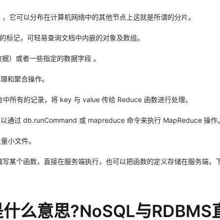
 ，它可以分布在计算机网络中的其他节点上这就是所谓的分片。
AI 应用
10分钟微调：让0.6B模型媲美235B模
多模态数据信
型
依托云原生高可用架构,实现Dify私有化部署
 形式的标记，可轻易查询文档中内嵌的对象及数组。
用1%尺寸在特定领域达到大模型90%以上效果
一个 AI 助手
超强辅助，Bol
档（数据）或者一些指定的数据字段 。
即刻拥有 DeepSeek-R1 满血版
在企业官网、通讯软件中为客户提供 AI 客服
多种方案随心选，轻松解锁专属 DeepSeek
量处理和聚合操作。
遍历集合中所有的记录，将 key 与 value 传给 Reduce 函数进行处理。
通过 db.runCommand 或 mapreduce 命令来执行 MapReduce 操作
放大量小文件。
script 编写某个函数，直接在服务端执行，也可以把函数的定义存储在服务端，
什么意思?NoSQL与RDBMS