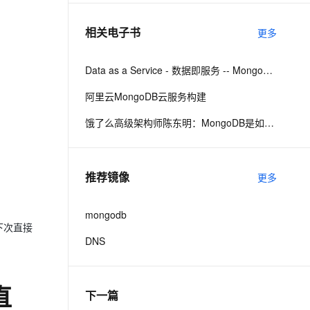
相关电子书
更多
息提取
与 AI 智能体进行实时音视频通话
从文本、图片、视频中提取结构化的属性信息
构建支持视频理解的 AI 音视频实时通话应用
Data as a Service - 数据即服务 -- MongoDB⾼级应⽤模式
t.diy 一步搞定创意建站
构建大模型应用的安全防护体系
阿里云MongoDB云服务构建
通过自然语言交互简化开发流程,全栈开发支持
通过阿里云安全产品对 AI 应用进行安全防护
饿了么高级架构师陈东明：MongoDB是如何逐步提高可靠性的
。
推荐镜像
更多
mongodb
下次直接
DNS
直
下一篇