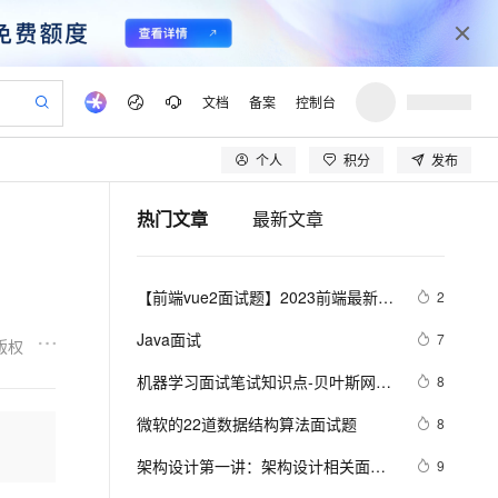
文档
备案
控制台
个人
积分
发布
验
作计划
器
AI 活动
专业服务
服务伙伴合作计划
开发者社区
加入我们
产品动态
服务平台百炼
阿里云 OPC 创新助力计划
热门文章
最新文章
一站式生成采购清单，支持单品或批量购买
io：打造专属 AI 语音助手
S产品伙伴计划（繁花）
峰会
CS
造的大模型服务与应用开发平台
一句话生成原生可编辑精美 PPT 文稿
AI 生产力先锋
Al MaaS 服务伙伴赋能合作
域名
博文
Careers
至高可申请百万元
Qwen3.8-Max 模型上线
开启高性价比 AI 编程新体验
弹性可伸缩的云计算服务
Qwen-Audio-3.0-Realtime 端到端实时语音角色扮演
输入一句话想法, 轻松生成专业的 PPT
先锋实践拓展 AI 生产力的边界
Token 补贴，五大权
计划
海大会
伙伴信用分合作计划
商标
问答
社会招聘
【前端vue2面试题】2023前端最新版
2
益加速 OPC 成功
eek-V4-Pro
SS
一键部署幻兽帕鲁游戏服务器
飞天发布时刻
HOT
Open Search 向量检索版支
划
备案
电子书
校园招聘
vue模块，高频17问(上)
pSeek-V4-Pro
视频创作，一键激活电商全链路生产力
稳定、安全、高性价比、高性能的云存储服务
一键购买专属联机服务器，轻松开启游戏
所见，即是所愿
持视频检索 Pipeline 功能
更多支持
Java面试
7
版权
划
公司注册
镜像站
视频生成
语音识别与合成
专属 QwenPaw
漫剧工坊：一站式动画创作平台
AI 实训营
HOT
应用身份服务 (IDaaS)
机器学习面试笔试知识点-贝叶斯网络
8
合作伙伴培训与认证
划
上云迁移
站生成，高效打造优质广告素材
全接入的云上超级电脑
从聊天伙伴进化为能主动干活的本地数字员工
快速生产连贯的高质量长漫剧
从基础到进阶，Agent 创客手把手教你
OpenClaw 管理能力上线
(Bayesian Network) 、马尔科夫
lScope
我要反馈
e-1.1-T2V
Qwen3-TTS-Flash
微软的22道数据结构算法面试题
8
查询合作伙伴
(Markov) 和主题模型(T M)1
n Alibaba Cloud ISV 合作
代维服务
建企业门户网站
10 分钟搭建微信、支付宝小程序
MaxCompute MaxFrame 提
畅细腻的高质量视频
离线语音合成大模型，多语言方言自适应，低延迟高稳定
创新加速
架构设计第一讲：架构设计相关面试
ope
登录合作伙伴管理后台
9
我要建议
站，无忧落地极速上线
以可视化方式快速构建移动和 PC 门户网站
国内短信简单易用，安全可靠，秒级触达，全球覆盖200+国家和地区。
高效部署网站，快速应用到小程序
供自动弹性内存功能
题汇总