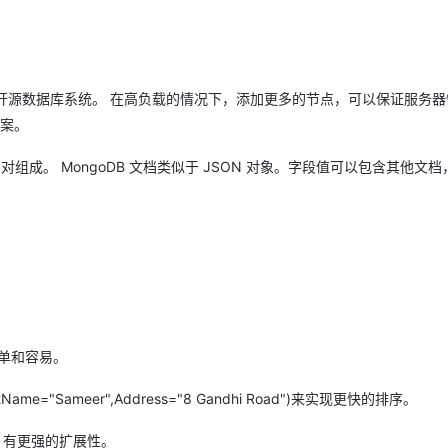
Deepseek-v4-pro
HappyHors
同享
万小智 AI 建站低至 15元/月
Qoder CN
AI 短剧/漫剧
云原生数据库 
快递物流查询
WordPress
成为服务伙
高校合作
点，立即开启云上创新
覆盖公网/内网、递归/权威、移动APP等全场景解析服务
送.CN域名，送备案服务码
基于千问大模型等，支持代码智能生成、研发智能问答
AI助力短剧
态智能体模型
旗舰 MoE 大模型，百万上下文与顶尖推理能力
图生视频，流
Ubuntu
服务生态伙伴
云工开物
企业应用
Works
Night Plan 支持 Qwen 3.8-Max
云原生大数据计算服务 MaxCompute
AI 办公
容器服务 Kub
NEW
GLM-5.2
Wan2.7-T
Red Hat
30+ 款产品免费体验
Data Agent 驱动的一站式 Data+AI 开发治理平台
夜间 5 折，Qwen/Meoo/TokenPlan 客户专享
面向分析的企业级SaaS模式云数据仓库
AI智能应用
提供一站式管
储的开源数据库系统。 在高负载的情况下，添加更多的节点，可以保证服务
科研合作
视觉 Coding、空间感知、多模态思考等全面升级
1M上下文，专为长程任务能力而生
ERP
方案。
堂（旗舰版）
SUSE
智能客服
CRM
防护产品
2个月
自动承接线索
ue)对组成。 MongoDB 文档类似于 JSON 对象。字段值可以包含其他文
建站小程序
OA 办公系统
AI 应用构建
大模型原生
力提升
财税管理
模板建站
Qoder
大模型服务平台百炼-应用模版
HOT
NEW
面向真实软件
个人版上线、团队版降价；千问3.8-Max首发发尝鲜
丰富多元化的应用模版和解决方案
400电话
定制建站
万有无界
大模型服务平台百炼-智能体
方案
广告营销
模板小程序
？
的模型效果
灵活可视化地构建企业级 Agent
定制小程序
简单和容易。
秒悟
人工智能平台 PAI
APP 开发
云端极速 AI 
新一代 AI 视频生成模型，深度适配广告营销等场景
AI Native 的算法工程平台，一站式完成建模、训练、推理服务部署
e="Sameer",Address="8 Gandhi Road")来实现更快的排序。
建站系统
B 有更强的扩展性。