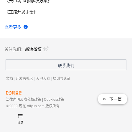
《云市场-宜搭解决方案》
《宜搭开发手册》
查看更多
关注我们：
新浪微博
联系我们
文档
|
开发者社区
|
天池大赛
|
培训与认证
下一篇
法律声明及隐私权政策
|
Cookies政策
© 2009-现在 Aliyun.com 版权所有
增值电信业务经营许可证：
浙B2-20080101
域名注册服务机构许可：
浙D3-20210002
目录
浙公网安备 33010602009975号
浙B2-20080101-4