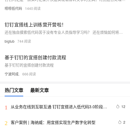
唠唠低代码
1440
钉钉宜搭线上训练营开营啦！
还在独自摸索低代码苦于没有专业人员指导学习吗？ 还在烦恼如何将业务场景搬到钉钉宜搭提高效率么？ 集成&自动化、连接器、酷应用、数据大屏这些炫酷能力你会用么？
bigtub
744
基于钉钉的宜搭创建付款流程
基于钉钉的宜搭创建付款流程
宁波阿成.
666
热门文章
最新文章
从业务在线到互联互通 钉钉宜搭进入低代码3.0阶段新
12
1
模式 
客户案例 | 海纳威：用宜搭实现生产数字化转型
2
2