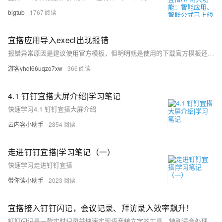
bigtub
1767
宜搭应用导入execl出现报错
报错异常原因是建议使用官方模板，但明明就是使用的下载官方模板还是报错？是什么原因？
游客yhdt66uqzo7xw
366
4.1 钉钉宜搭大屏介绍|学习笔记
快速学习4.1 钉钉宜搭大屏介绍
云内容小助手
2854
走进钉钉宜搭|学习笔记（一）
快速学习走进钉钉宜搭
带你读小助手
2023
宜搭接入钉钉闪记，会议记录、拜访录入效率飙升！
钉钉闪记是一款实时记录并快速实现语音转文字的工具，特别适合处理冗长的会议或培训视频。通过与宜搭平台的无缝集成，用户可以一键获取会议的关键知识点和重要内容片段，自动生成结构清晰的会议纪要，极大提升了工作效率。无论是销售拜访还是头脑风暴，闪记都能显著减少整理会议资料的时间，为企业带来高效的办公体验。