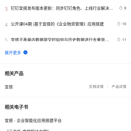
钉钉宜搭发布版本更新：同步钉钉角色、上线行业解决方
9
3
案馆、支持附件在线编辑等
公开课04期 |基于宜搭的《企业物资管理》应用搭建
10
4
宜搭子表单内数据提交时如何与历史数据进行去重效
11
5
验？
一指阁：用宜搭实现全面数字化管理，助力企业打开十
11
6
亿市场新空间
宜搭小技巧｜找不到应用怎么办？群应用一键直达
7
7
相关产品
宜搭
【打造梦幻联动！】揭秘钉钉宜搭中的单选关联选项设
文档详情
产品详情
23
8
置与图文展示的魔术 —— 让你的表单瞬间变身智能导
游！
论坛24小时智能回帖，宜搭+DeepSeek就该这么玩！
10
9
相关电子书
低代码火，阿里宜搭、华为Astro Zero 入选Gartner2022
7
10
宜搭 - 企业智能化应用搭建平台
低代码魔力象限