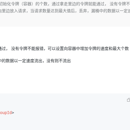
Deepseek-v4-pro
HappyHors
初始化令牌（容器）的个数，通过拿走里边的令牌就能通过， 没有令牌
同享
万小智 AI 建站低至 15元/月
Qoder CN
AI 短剧/漫剧
云原生数据库 
快递物流查询
WordPress
成为服务伙
高校合作
向里边放入请求，当请求数量达到最大值后，丢弃，漏桶中的数据以一定
点，立即开启云上创新
覆盖公网/内网、递归/权威、移动APP等全场景解析服务
送.CN域名，送备案服务码
基于千问大模型等，支持代码智能生成、研发智能问答
AI助力短剧
态智能体模型
旗舰 MoE 大模型，百万上下文与顶尖推理能力
图生视频，流
Ubuntu
服务生态伙伴
云工开物
企业应用
Works
Night Plan 支持 Qwen 3.8-Max
云原生大数据计算服务 MaxCompute
AI 办公
容器服务 Kub
NEW
GLM-5.2
Wan2.7-T
Red Hat
30+ 款产品免费体验
Data Agent 驱动的一站式 Data+AI 开发治理平台
夜间 5 折，Qwen/Meoo/TokenPlan 客户专享
面向分析的企业级SaaS模式云数据仓库
AI智能应用
提供一站式管
科研合作
视觉 Coding、空间感知、多模态思考等全面升级
1M上下文，专为长程任务能力而生
ERP
堂（旗舰版）
SUSE
智能客服
CRM
防护产品
2个月
自动承接线索
通过， 没有令牌不能报错，可以设置向容器中增加令牌的速度和最大个数
建站小程序
OA 办公系统
AI 应用构建
大模型原生
中的数据以一定速度流出，没有则不流出
力提升
财税管理
模板建站
Qoder
大模型服务平台百炼-应用模版
HOT
NEW
面向真实软件
个人版上线、团队版降价；千问3.8-Max首发发尝鲜
丰富多元化的应用模版和解决方案
400电话
定制建站
万有无界
大模型服务平台百炼-智能体
方案
广告营销
模板小程序
的模型效果
灵活可视化地构建企业级 Agent
定制小程序
秒悟
人工智能平台 PAI
APP 开发
云端极速 AI 
新一代 AI 视频生成模型，深度适配广告营销等场景
AI Native 的算法工程平台，一站式完成建模、训练、推理服务部署
oupId
>
建站系统