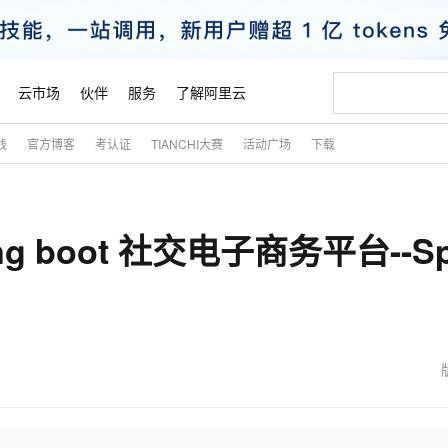
云市场
伙伴
服务
了解阿里云
践
官方博客
考认证
TIANCHI大赛
活动广场
下载
AI 特惠
数据与 API
成为产品伙伴
企业增值服务
最佳实践
价格计算器
AI 场景体
基础软件
产品伙伴合
阿里云认证
市场活动
配置报价
大模型
自助选配和估算价格
步到位
智启 AI 普惠权益
产品生态集成认证中心
企业支持计划
云上春晚
域名与网站
Qwen Audio：打造专属 AI 语音助手
千问官方 MaaS 平台，为开发者和 Agent 而生，新用户赠送 1 亿 + tokens 额度
一句话生成原生
AI Coding
阿里云Maa
2026 阿里云
云服务器 E
为企业打
数据集
Windows
大模型认证
模型
NEW
NEW
ring boot 社交电子商务平台--Sp
格式还原
值低价云产品抢先购
至高享 1亿+免费 tokens，加速 Al 应用落地
提供智能易用的域名与建站服务
Qwen-Audio-3.0-Realtime 端到端实时语音角色扮演
输入一句话想法,
智能编程，一键
安全可靠、
产品生态伙伴
专家技术服务
云上奥运之旅
弹性计算合作
阿里云中企出
手机三要素
宝塔 Linux
全部认证
价格优势
开源旗舰模型
即刻拥有 DeepSeek-V4-Pro
阿里云 OPC 创新助力计划
千问大模型
一键部署幻兽
AI 电商营销
对象存储 O
大模型
产品生态伙伴工作台
企业增值服务台
云栖战略参考
云存储合作计
云栖大会
身份实名认证
CentOS
训练营
推动算力普惠，释放技术红利
最高返9万
真正可用的 1M 上下文,一次完成代码全链路开发
快速构建应用程序和网站，即刻迈出上云第一步
轻松解锁专属 DeepSeek-V4-Pro
至高百万元 Token 补贴，加速一人公司成长
多元化、高性能、安全可靠的大模型服务
一键购买专属
从图文生成到
云上的中国
数据库合作计
活动全景
短信
Docker
图片和
自进化智能体
5 分钟轻松部署专属 QwenPaw
Token Plan 模型订阅计划
数字证书管理服务（原SSL证书）
高效搭建 AI
AI 广告创作
无影云电脑
企业成长
NEW
HOT
信息公告
看见新力量
云网络合作计
OCR 文字识别
JAVA
越聪明
证享300元代金券
全托管，含MySQL、PostgreSQL、SQL Server、MariaDB多引擎
Qwen3.8-Max 首发尝鲜，限时加量 10 倍，夜间低至2折
实现全站HTTPS，呈现可信的WEB访问
从聊天伙伴进化为能主动干活的本地数字员工
图文、视频一
随时随地安
魔搭 Mode
Kimi-K3
HappyHors
NEW
loud
服务实践
官网公告
金融模力时刻
Salesforce O
版
发票查验
全能环境
Claude Code + GStack 打造工程团队
千问办公，限时限量积分加倍
Qoder
低代码高效构
AI 建站
短信服务
型
NEW
作计划
Kimi 最新旗舰模型，长程编程与推理利器
让文字生成流
计划
创新中心
魔搭 ModelSc
健康状态
理服务
让AI从“聊天伙伴”进化为能干活的“数字员工”
安装技能 GStack，拥有专属 AI 工程团队
你的AI工作搭子，覆盖日常办公高频场景
面向真实软件的智能体编程平台
0 代码专业建
客户案例
天气预报查询
操作系统
态合作计划