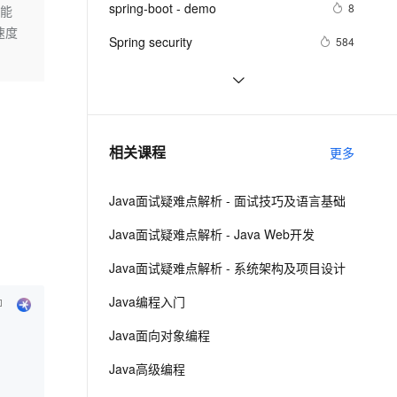
安全
spring-boot - demo
我要投诉
e-1.1-I2V
Cosyvoice-V3-Flash
8
不能
PolarDB
上云场景组合购
Milvus 弹性伸缩功能新增节
伴
速度
漫剧创作，剧本、分镜、视频高效生成
100%兼容MySQL、PostgreSQL，兼容Oracle，支持集中和分布式
覆盖90%+业务场景，专享组合折扣价
点支持范围
畅自然，细节丰富
高表现力语音合成大模型，语音克隆听感自然
VPN
Spring security
584
ernetes 版 ACK
云聚AI 严选权益
AI 原生数据库服务发布
SSL 证书
对ORM的支持 之 8.4 集成JPA ——跟
7
2V
Fun-ASR
，一键激活高效办公新体验
理容器应用的 K8s 服务
精选AI产品，从模型到应用全链提效
Agent 数据网关
我学spring3
文戏情感细腻自然，动作戏激烈拳拳到肉，实现更强表演能力
支持中英文自由切换，具备更强的噪声鲁棒性
堡垒机
使用Spring缓存的简单Demo
7
AI 用量加速计划
云原生数据库 PolarDB
防火墙
、识别商机，让客服更高效、服务更出色。
新老同享，达量后返
Agentic Database 发布
Spring Security-退出登录和CSRF 
5
相关课程
更多
主机安全
应用
Java面试疑难点解析 - 面试技巧及语言基础
千问办公
NEW
AI 应用及服务市场
的智能体编程平台
一站式AI生产力平台
Java面试疑难点解析 - Java Web开发
AI 应用
伶鹊
Java面试疑难点解析 - 系统架构及项目设计
企业级人与Agent协作平台，接入和调度多个数字员工
智能客服平台，对话机器人、对话分析、智能外呼
大模型
Java编程入门
大模型服务平台百炼 - 全妙
自然语言处理
Java面向对象编程
应用创作平台
多模态内容创作工具，已接入 DeepSeek
数据标注
Java高级编程
机器学习