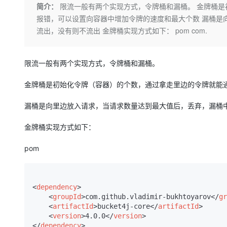
存储
天池大赛
Qwen3.7-Plus
简介：
限流一般有两个实现方式，令牌桶和漏桶。 金牌桶是
云解析DNS
解决方案免费试用 新老
电子合同
报错，可以设置向容器中增加令牌的速度和最大个数 漏桶是
最高领取价值200元试用
能看、能想、能动手的多模
安全
网络与CDN
AI 算法大赛
畅捷通
流出，没有则不流出 金牌桶实现方式如下： pom com.
大数据开发治理平台 Data
AI 产品 免费试用
网络
安全
云开发大赛
Qwen3-VL-Plus
Tableau 订阅
1亿+ 大模型 tokens 和 
可观测
入门学习赛
中间件
限流一般有两个实现方式，令牌桶和漏桶。
AI空中课堂在线直播课
云防火墙
140+云产品 免费试用
上云与迁云
云原生的云上边界网络安全
产品新客免费试用，最长1
数据库
金牌桶是初始化令牌（容器）的个数，通过拿走里边的令牌就能
生态解决方案
大模型服务
企业出海
大模型ACA认证体验
大数据计算
漏桶是向里边放入请求，当请求数量达到最大值后，丢弃，漏桶
助力企业全员 AI 认知与能
行业生态解决方案
千问AI平台-Token Plan
政企业务
媒体服务
金牌桶实现方式如下：
开发者生态解决方案
企业服务与云通信
pom
千问AI平台-模型体验
AI 开发和 AI 应用解决
在线体验全尺寸、多种模态
域名与网站
Happy 系列大模型
终端用户计算
<
dependency
>
<
groupId
>
com.github.vladimir-bukhtoyarov
</
gr
Serverless
<
artifactId
>
bucket4j-core
</
artifactId
>
<
version
>
4.0.0
</
version
>
开发工具
</
dependency
>