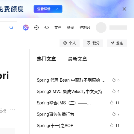
文档
备案
控制台
个人
积分
发布
验
作计划
器
AI 活动
专业服务
服务伙伴合作计划
开发者社区
加入我们
产品动态
服务平台百炼
阿里云 OPC 创新助力计划
热门文章
最新文章
一站式生成采购清单，支持单品或批量购买
可编辑精美 PPT 文稿
S产品伙伴计划（繁花）
峰会
CS
造的大模型服务与应用开发平台
Agency Agents：拥有专属领域专家
AI 生产力先锋
Al MaaS 服务伙伴赋能合作
域名
博文
Careers
至高可申请百万元
Qwen3.8-Max 模型上线
ri
 轻松生成专业的 PPT
开启高性价比 AI 编程新体验
弹性可伸缩的云计算服务
先锋实践拓展 AI 生产力的边界
多领域专家智能体,一键组建 AI 虚拟交付团队
Token 补贴，五大权
计划
海大会
伙伴信用分合作计划
商标
问答
社会招聘
Spring 代理 Bean 中获取不到原始 
5
益加速 OPC 成功
帕鲁游戏服务器
SS
HappyHorse 打造一站式影视创作平台
飞天发布时刻
HOT
Open Search 向量检索版支
划
备案
电子书
校园招聘
Bean 对象注解的解决方法
联机服务器，轻松开启游戏
视频创作，一键激活电商全链路生产力
稳定、安全、高性价比、高性能的云存储服务
所见，即是所愿
持视频检索 Pipeline 功能
可视化编排打通从文字构思到成片全链路闭环
更多支持
Spring3 MVC 集成Velocity中文支持
4
划
公司注册
镜像站
视频生成
语音识别与合成
 智能体与工作流应用
漫剧工坊：一站式动画创作平台
AI 实训营
应用身份服务 (IDaaS)
Spring整合JMS（三）——
11
合作伙伴培训与认证
划
上云迁移
站生成，高效打造优质广告素材
全接入的云上超级电脑
通过阿里云百炼高效搭建AI应用,助力高效开发
快速生产连贯的高质量长漫剧
从基础到进阶，Agent 创客手把手教你
OpenClaw 管理能力上线
MessageConverter介绍
版权
lScope
我要反馈
e-1.1-T2V
Qwen3-TTS-Flash
Spring事务传播行为
7
查询合作伙伴
n Alibaba Cloud ISV 合作
代维服务
建企业门户网站
10 分钟搭建微信、支付宝小程序
MaxCompute MaxFrame 提
畅细腻的高质量视频
离线语音合成大模型，多语言方言自适应，低延迟高稳定
创新加速
Spring(十一)之AOP
ope
登录合作伙伴管理后台
11
我要建议
站，无忧落地极速上线
以可视化方式快速构建移动和 PC 门户网站
国内短信简单易用，安全可靠，秒级触达，全球覆盖200+国家和地区。
高效部署网站，快速应用到小程序
供自动弹性内存功能