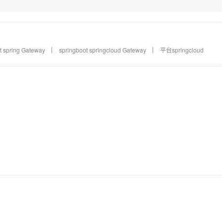
t spring Gateway
springboot springcloud Gateway
平台springcloud