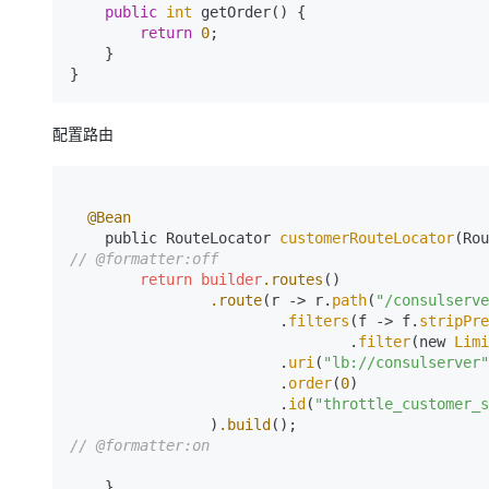
public
int
 getOrder() {

return
0
;

    }

}
配置路由
@Bean
    public RouteLocator 
customerRouteLocator
// @formatter:off
return
builder
.routes
()

.route
(r -> r.
path
(
"/consulserve
                        .
filters
(f -> f.
stripPre
                                .
filter
(new 
Limi
                        .
uri
(
"lb://consulserver"
                        .
order
(
0
)

                        .
id
(
"throttle_customer_s
                )
.build
// @formatter:on
    } 