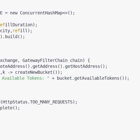
E = new ConcurrentHashMap<>();

ef
illDuration);

acity,
ref
ill);

).build();

xchange, GatewayFilterChain chain) {

 Available Tokens: "
 + bucket.getAvailableTokens());

plete();
