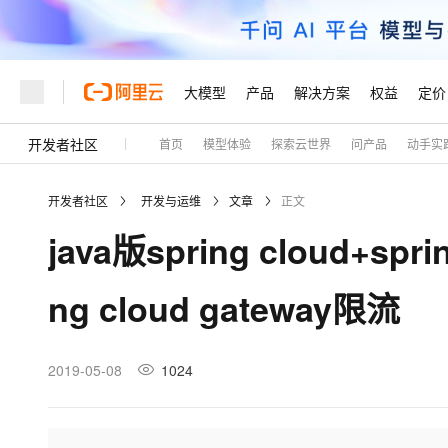
大模型
产品
解决方案
权益
定价
开发者社区
首页
模型体验
探索云世界
问产品
动手实
大模型
产品
解决方案
权益
定价
云市场
伙伴
服务
了解阿里云
精选产品
精选解决方案
普惠上云
产品定价
精选商城
成为销售伙伴
售前咨询
为什么选择阿里云
千问AI平台
开发者社区
开发与运维
文章
正文
了解云产品的定价详情
大模型服务平台百炼
睿译宝，AI翻译排版一
普惠上云 官方力荐
分销伙伴
在线服务
网站建设
什么是云计算
大
java版spring cloud+sp
大模型服务与应用平台
上传文档即自动完成翻译和
云服务器38元/年起，超
咨询伙伴
多端小程序
技术领先
云上成本管理
售后服务
轻量应用服务器
GLM-5.2：长任务时代
官方推荐返现计划
大模型
精选产品
精选解决方案
Salesforce 国际版订阅
稳定可靠
ng cloud gateway限流
管理和优化成本
推荐新用户得奖励，单订单
销售伙伴合作计划
自助服务
友盟天域
安全合规
人工智能与机器学习
AI
文本生成
云数据库 RDS
Hermes Agent，打造
云工开物
无影生态合作计划
在线服务
观测云
分析师报告
自主进化，持久记忆，越用
高校专属算力普惠，学生认
计算
互联网应用开发
2019-05-08
1024
Qwen3.8-Max
HOT
Salesforce On Alibaba C
工单服务
Tuya 物联网平台阿里云
研究报告与白皮书
人工智能平台 PAI
快速拥有专属 OpenClaw
大模
Consulting Partner 合
大数据
容器
智能体时代全能旗舰模型
免费试用
短信专区
一站式AI开发、训练和推
蓝凌 OA
AI 大模型销售与服务生
现代化应用