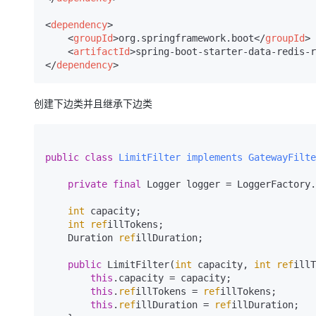
大模型解决方案
<
dependency
>
迁移与运维管理
快速部署 Dify，高效搭建 
<
groupId
>
org.springframework.boot
</
groupId
>
<
artifactId
>
spring-boot-starter-data-redis-r
专有云
</
dependency
>
10 分钟在聊天系统中增加
创建下边类并且继承下边类
public
class
LimitFilter
implements
GatewayFilte
private
final
 Logger logger = LoggerFactory.
int
 capacity;

int
ref
illTokens;

    Duration 
ref
illDuration;

public
 LimitFilter(
int
 capacity, 
int
ref
illT
this
.capacity = capacity;

this
.
ref
illTokens = 
ref
illTokens;

this
.
ref
illDuration = 
ref
illDuration;
