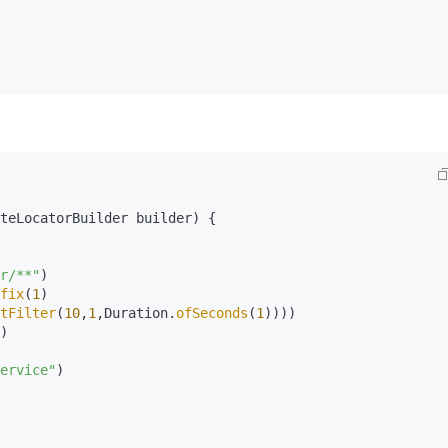
r/**"
)

fix
(
1
)

tFilter
(
10
,
1
,Duration.
ofSeconds
(
1
))))

)

ervice"
)
