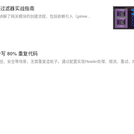
规则与过滤器实战指南
本文详细介绍了 Spring Cloud Gateway 的核心功能与实践配置。首先讲解了网关模块的创建流程，包括依赖引入（gateway、nacos 服务发现、负载均衡）、端口与服务发现配置，以及路由规则的设置（需注意路径前缀重复与优先级 order）。接着深入解析路由断言，涵盖 After、Before、Path 等 12 种内置断言的参数、作用及配置示例，并说明了自定义断言的实现方法。随后重点阐述过滤器机制，区分路由过滤器（如 AddRequestHeader、RewritePath、RequestRateLimiter 等）与全局过滤器的作用范围与配置方式，提
，少写 80% 重复代码