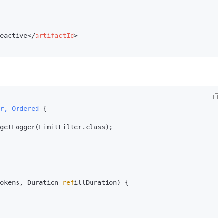
AI 应用
10分钟微调：让0.6B模型媲美235B模
多模态数据信
型
eactive
</
artifactId
>
依托云原生高可用架构,实现Dify私有化部署
用1%尺寸在特定领域达到大模型90%以上效果
一个 AI 助手
超强辅助，Bol
即刻拥有 DeepSeek-R1 满血版
在企业官网、通讯软件中为客户提供 AI 客服
多种方案随心选，轻松解锁专属 DeepSeek
r, 
Ordered
 {

getLogger(LimitFilter.class);

okens, Duration 
ref
illDuration) {
