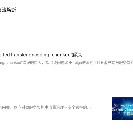
务限流熔断​
ted transfer encoding: chunked”解决
本文介绍了如何使用Spring Cloud Alibaba 2023.0.0.0技术栈构建微服务网关，以应对微服务架构中流量治理与安全管控的复杂性。通过一个包含鉴权服务、文件服务和主服务的项目，详细讲解了网关的整合与功能开发。首先，通过统一路由配置，将所有请求集中到网关进行管理；其次，实现了限流防刷功能，防止恶意刷接口；最后，添加了登录鉴权机制，确保用户身份验证。整个过程结合Nacos注册中心，确保服务注册与配置管理的高效性。通过这些实践，帮助开发者更好地理解和应用微服务网关。