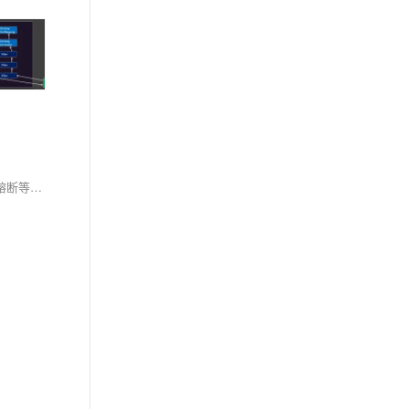
小富分享Spring Cloud Gateway内置30+过滤器，涵盖请求、响应、路径、安全等场景，无需重复造轮子。通过配置实现Header处理、限流、重试、熔断等功能，提升网关开发效率，避免代码冗余。