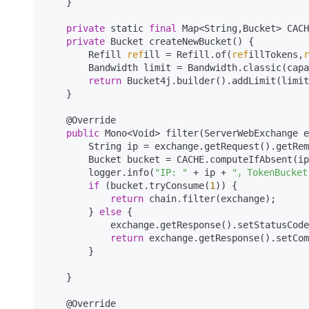
    }

private
 static 
final
 Map<String,Bucket> CACH
private
 Bucket createNewBucket() {

        Refill 
ref
ill = Refill.of(
ref
illTokens,
r
        Bandwidth limit = Bandwidth.classic(cap
return
 Bucket4j.builder().addLimit(limit
    }

    @Override

public
 Mono<Void> filter(ServerWebExchange e
        String ip = exchange.getRequest().getRemoteAddress().getAddress().getHostAddress();

        Bucket bucket = CACHE.computeIfAbsent(ip,k -> createNewBucket());

        logger.info(
"IP: "
 + ip + 
"，TokenBucket
if
 (bucket.tryConsume(
1
)) {

return
 chain.filter(exchange);

        } 
else
 {

            exchange.getResponse().setStatusCode(HttpStatus.TOO_MANY_REQUESTS);

return
 exchange.getResponse().setCom
        }

    }

    @Override
