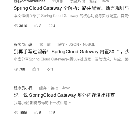
游客qofjwazmtroza
|
11月前
|
负载均衡
监控
Java
Spring Cloud Gateway 全解析：路由配置、断言
3610
2
4
程序员小富
|
10月前
|
缓存
JSON
NoSQL
别再手写过滤器！SpringCloud Gateway 内置30 个
768
1
1
程序员小假
|
缓存
监控
Java
说一说 SpringCloud Gateway 堆外内存溢出排查
我是小假 期待与你的下一次相遇 ~
1558
5
5