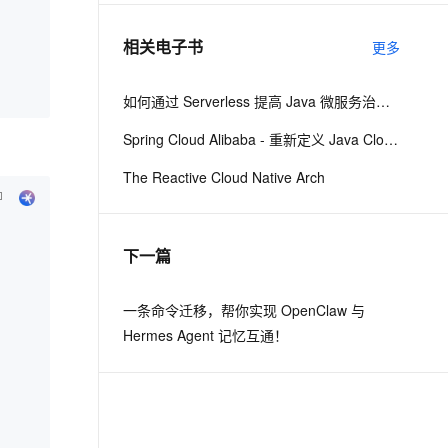
相关电子书
更多
息提取
与 AI 智能体进行实时音视频通话
从文本、图片、视频中提取结构化的属性信息
构建支持视频理解的 AI 音视频实时通话应用
如何通过 Serverless 提高 Java 微服务治理效
t.diy 一步搞定创意建站
构建大模型应用的安全防护体系
Spring Cloud Alibaba - 重新定义 Java Cloud-Native
通过自然语言交互简化开发流程,全栈开发支持
通过阿里云安全产品对 AI 应用进行安全防护
The Reactive Cloud Native Arch
下一篇
一条命令迁移，帮你实现 OpenClaw 与
Hermes Agent 记忆互通！