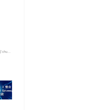
本文解析了Spring Cloud Gateway中出现“Unsupported transfer encoding: chunked”错误的原因，指出该问题源于Feign依赖的HTTP客户端与服务端的`chunked`传输编码不兼容，并提供了具体的解决方案。通过规范Feign客户端接口的返回类型，可有效避免该异常，提升系统兼容性与稳定性。