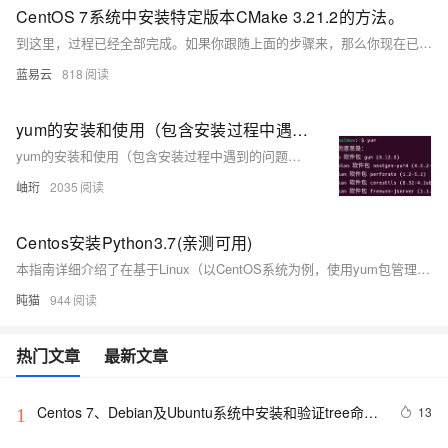
CentOS 7系统中安装特定版本CMake 3.21.2的方法。
到这里，过程已经全部完成。如果你跟随上面的步骤来，那么你现在已经拥有了一个全新的CMake版本在你的CentOS 7系统上了。这个过程就像是你通过一系列仪式，唤醒了一个沉睡已久的古老机器人，它现在完全按照你的意愿来帮你构建和编译软件了。
蓝易云
818
yum的安装和使用（包含安装过程中遇到的问题及解决方法）
yum的安装和使用（包含安装过程中遇到的问题及解决方法）
岫珩
2035
Centos安装Python3.7(亲测可用)
本指南详细介绍了在基于Linux（以CentOS系统为例，使用yum包管理器）的系统上安装Python 3.7版本的完整流程。Python是一种广泛使用的高级编程语言，在各种领域如软件开发、数据分析、人工智能和区块链开发等都有着重要的应用。
盹猫
944
热门文章
最新文章
Centos 7、Debian及Ubuntu系统中安装和验证tree命令
13
1
的指南。