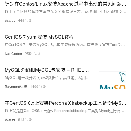
针对在Centos/Linux安装Apache过程中出现的常见问题集锦
以上每个问题的解决方案应深入分析错误日志、系统消息和各种配置文件，以找到根本原因并加以解决。务必保持系统和Apache软件包更新到最新版本，以修复已知的bugs和安全漏洞。安装和管理Web服务器是一项需要细致关注和不断学习的任务。随着技术的发展，推荐定期查看官方文档和社区论坛，以保持知识的更新。
蓝易云
449
CentOS 7 yum 安装 MySQL教程
在CentOS 7上安装MySQL 8，其实流程很清晰。首先通过官方Yum仓库来安装服务，然后启动并设为开机自启。最重要的环节是首次安全设置：需要先从日志里找到临时密码来登录，再修改成你自己的密码，并为远程连接创建用户和授权。最后，也别忘了在服务器防火墙上放行3306端口，这样远程才能连上。
IvanCodes
2554
MySQL介绍和MySQL包安装 -- RHEL系列（Yum资源库安装MySQL）
MySQL是一款开源关系型数据库，高性能、易用、跨平台，支持多种存储引擎，广泛应用于Web开发、企业级应用等领域。本教程介绍其特点、架构及在主流Linux系统中的安装配置方法。
Raymond运维
1499
在CentOS 8.x上安装Percona Xtrabackup工具备份MySQL数据步骤。
以上就是在CentOS8.x上通过Perconaxtabbackup工具对Mysql进行高效率、高可靠性、无锁定影响地实现在线快速全量及增加式数据库资料保存与恢复流程。通过以上流程可以有效地将Mysql相关资料按需求完成定期或不定期地保存与灾难恢复需求。
蓝易云
813