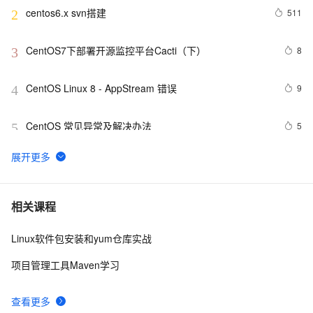
centos6.x svn搭建
511
2
CentOS7下部署开源监控平台Cacti（下）
8
3
CentOS Linux 8 - AppStream 错误
9
4
CentOS 常见异常及解决办法
5
5
Centos7 搭建Jupyter NoteBook教程
1
6
CentOS 系统常用命令详解
9
7
相关课程
Linux软件包安装和yum仓库实战
【clickhouse】在CentOS中离线安装clickhouse
6
8
项目管理工具Maven学习
Centos7 防火墙及端口查看命令，这些linux命令必须收藏
5
9
查看更多