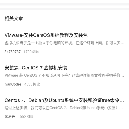
相关文章
VMware-安装CentOS系统教程及安装包
虚拟机相当于是一个独立于你电脑的环境，在这个环境上面，你可以安装Linux、Windows、Ubuntu等各个类型各个版本的系统，在这个系统里面你不用担心有病读等，不用担心文件误删导致系统崩溃。 虚拟机也和正常的电脑系统是一样的，也可以开关机，不用的时候，你关机就可以了，也不会占用你的系统资源，使用起来还是比较方便 这里也有已经做好的CentOS 7系统，下载下来解压后直接用VMware打开就可以使用
34789737
1700
安装篇--CentOS 7 虚拟机安装
VMware 装 CentOS 7 不知道从哪下手？这篇超详细图文教程手把手教你在 VMware Workstation 中完成 CentOS 7 桌面系统的完整安装流程。从 ISO 镜像下载、虚拟机配置，到安装图形界面、设置用户密码，每一步都有截图讲解，适合零基础新手快速上手。装好之后无论你是要搭 Hadoop 集群，还是练 Linux ，这个环境都够你折腾一整天！
IvanCodes
4533
Centos 7、Debian及Ubuntu系统中安装和验证tree命令的指南。
通过上述步骤，我们可以在CentOS 7、Debian和Ubuntu系统中安装并验证 `tree`命令。在命令行界面中执行安装命令，然后通过版本检查确认安装成功。这保证了在多个平台上 `tree`命令的一致性和可用性，使得用户无论在哪种Linux发行版上都能使用此工具浏览目录结构。
蓝易云
1002