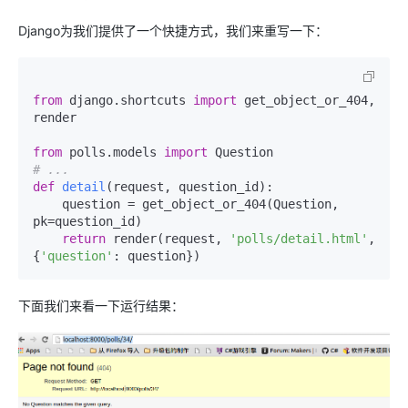
Django为我们提供了一个快捷方式，我们来重写一下：
from
 django.shortcuts 
import
 get_object_or_404, 
render

from
 polls.models 
import
# ...
def
detail
(
request, question_id
):

    question = get_object_or_404(Question, 
pk=question_id)

return
 render(request, 
'polls/detail.html'
, 
{
'question'
下面我们来看一下运行结果：