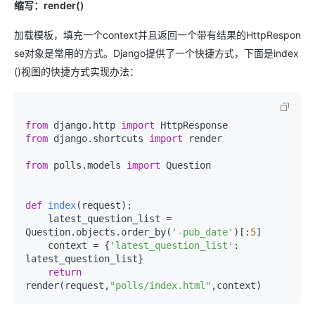
缩写：render()
加载模板，填充一个context并且返回一个带有结果的HttpRespon
se对象是常用的方式。Django提供了一个快捷方式，下面是index
()视图的快捷方式实现办法：
from
 django.http 
import
from
 django.shortcuts 
import
 render

from
 polls.models 
import
 Question

def
index
(
request
):

    latest_question_list = 
Question.objects.order_by(
'-pub_date'
)[:
5
]

    context = {
'latest_question_list'
: 
latest_question_list}

return
render(request,
"polls/index.html"