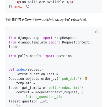
<
p
>
No polls are available.
</
p
>
{% 
endif
 %}
下面我们来更新一下位于polls/views.py中的index视图：
from
 django.http 
import
from
 django.template 
import
 RequestContext, 
loader

from
 polls.models 
import
 Question

def
index
(
request
):

    latest_question_list = 
Question.objects.order_by(
'-pub_date'
)[:
5
]

    template = 
loader.get_template(
'polls/index.html'
)

    context = RequestContext(request, {

'latest_question_list'
: 
latest_question_list,

    })
