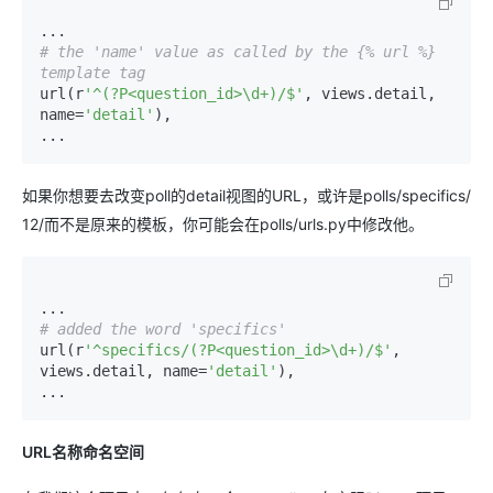
# the 'name' value as called by the {% url %} 
template tag
url
(
r
'^(?P<question_id>\d+)/$'
,
 views.detail
,
name
=
'detail'
)
,
如果你想要去改变poll的detail视图的URL，或许是polls/specifics/
12/而不是原来的模板，你可能会在polls/urls.py中修改他。
# added the word 'specifics'
url
(
r
'^specifics/(?P<question_id>\d+)/$'
,
views.detail
,
 name
=
'detail'
)
,
URL名称命名空间