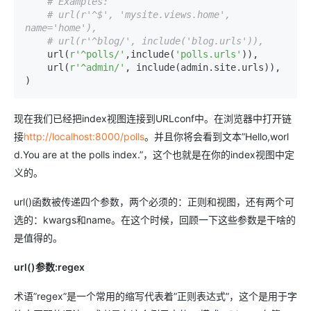
# Examples:
# url(r'^$', 'mysite.views.home', 
name='home'),
# url(r'^blog/', include('blog.urls')),
    url(
r'^polls/'
,include(
'polls.urls'
)),

    url(
r'^admin/'
, include(admin.site.urls)),

现在我们已经把index视图连接到URLconf中。在浏览器中打开链
接
http://localhost:8000/polls
。并且你将会看到文本”Hello,worl
d.You are at the polls index.”，这个也就是在你的index视图中定
义的。
url()函数被传递四个参数，两个必须的：正则和视图，还有两个可
选的：kwargs和name。在这个时候，回顾一下这些参数是干啥的
是值得的。
url()参数:regex
术语”regex”是一个常用的缩写代表着”正则表达式”，这个是用于字