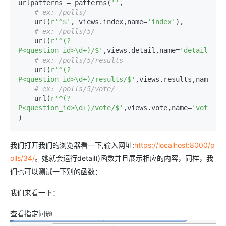
urlpatterns = patterns(
''
,

# ex: /polls/
    url(
r'^$'
, views.index,name=
'index'
),

# ex: /polls/5/
    url(
r'^(?
P<question_id>\d+)/$'
,views.detail,name=
'detail'
),

# ex: /polls/5/results
    url(
r'^(?
P<question_id>\d+)/results/$'
,views.results,name=
'r
# ex: /polls/5/vote/
    url(
r'^(?
P<question_id>\d+)/vote/$'
,views.vote,name=
'vote'
),

我们打开我们的浏览器看一下,输入网址:
https://localhost:8000/p
olls/34/
。她就会运行detail()函数并且展示相应的内容，同样，我
们也可以测试一下别的函数：
我们来看一下：
查看指定问题