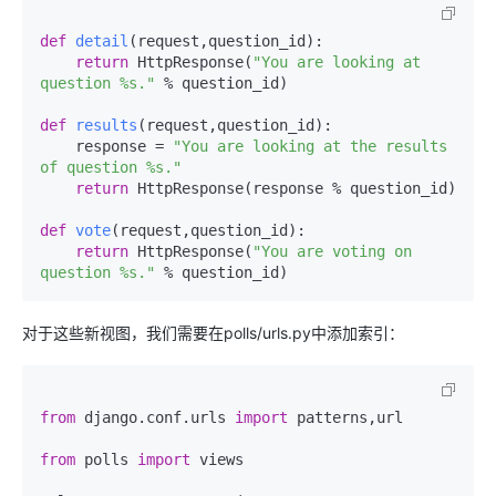
def
detail
(
request,question_id
):

return
 HttpResponse(
"You are looking at 
question %s."
 % question_id)

def
results
(
request,question_id
):

    response = 
"You are looking at the results 
of question %s."
return
 HttpResponse(response % question_id)

def
vote
(
request,question_id
):

return
 HttpResponse(
"You are voting on 
question %s."
对于这些新视图，我们需要在polls/urls.py中添加索引：
from
 django.conf.urls 
import
 patterns,url

from
 polls 
import
 views
