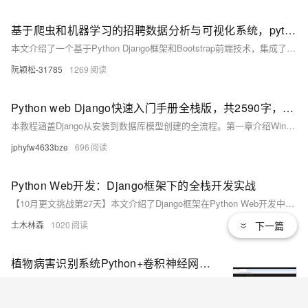
基于爬虫和机器学习的招聘数据分析与可视化系统，python django框架，前端bootstrap，机器学习有八种带有可视化大屏和后台
本文介绍了一个基于Python Django框架和Bootstrap前端技术，集成了机器学习算法和数据可视化的招聘数据分析与可视化系统，该系统通过爬虫技术获取职位信息，并使用多种机器学习模型进行薪资预测、职位匹配和趋势分析，提供了一个直观的可视化大屏和后台管理系统，以优化招聘策略并提升决策质量。
阮颖松-31785
1269
Python web Django快速入门手册全栈版，共2590字，短小精悍
本教程涵盖Django从安装到数据库模型创建的全流程。第一章介绍Windows、Linux及macOS下虚拟环境搭建与Django安装验证；第二章讲解项目创建、迁移与运行；第三章演示应用APP创建及项目汉化；第四章说明超级用户创建与后台登录；第五章深入数据库模型设计，包括类与表的对应关系及模型创建步骤。内容精炼实用，适合快速入门Django全栈开发。
jphyfw4633bze
696
Python Web开发：Django框架下的全栈开发实战
【10月更文挑战第27天】本文介绍了Django框架在Python Web开发中的应用，涵盖了Django与Flask等框架的比较、项目结构、模型、视图、模板和URL配置等内容，并展示了实际代码示例，帮助读者快速掌握Django全栈开发的核心技术。
下一篇
土木林森
1020
植物病害识别系统Python+卷积神经网络算法+图像识别+人工智能项目+深度学习项目+计算机课设项目+Django网页界面
植物病害识别系统。本系统使用Python作为主要编程语言，通过收集水稻常见的四种叶片病害图片（'细菌性叶枯病', '稻瘟病', '褐斑病', '稻瘟条纹病毒病'）作为后面模型训练用到的数据集。然后使用TensorFlow搭建卷积神经网络算法模型，并进行多轮迭代训练，最后得到一个识别精度较高的算法模型，然后将其保存为h5格式的本地模型文件。再使用Django搭建Web网页平台操作界面，实现用户上传一张测试图片识别其名称。
子午s
963