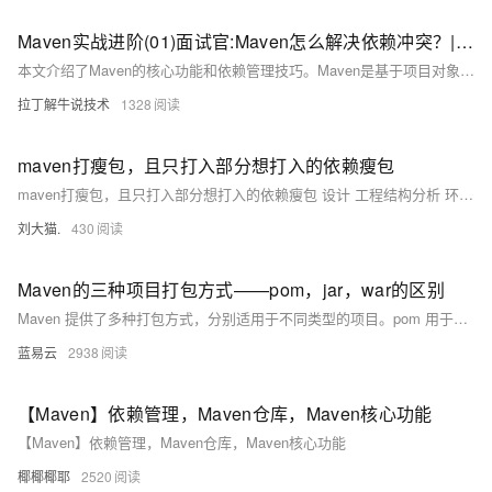
Maven实战进阶(01)面试官:Maven怎么解决依赖冲突？| 有几种解决方式
本文介绍了Maven的核心功能和依赖管理技巧。Maven是基于项目对象模型（POM）的构建工具，具备跨平台、标准化、自动化等特性。其三大核心功能为依赖管理、仓库管理和项目构建。依赖管理通过pom.xml文件引入第三方组件并自动下载；仓库管理涉及中央仓库、私服和本地仓库；项目构建则通过生命周期管理编译、测试、打包等流程。文章还详细讲解了依赖冲突的解决方法，包括默认规则、手工排除和版本指定等策略。
拉丁解牛说技术
1328
maven打瘦包，且只打入部分想打入的依赖瘦包
maven打瘦包，且只打入部分想打入的依赖瘦包 设计 工程结构分析 环境管理 城市资源 安全工程 工程管理
刘大猫.
430
Maven的三种项目打包方式——pom，jar，war的区别
Maven 提供了多种打包方式，分别适用于不同类型的项目。pom 用于父项目或聚合项目，便于项目的结构和依赖管理；jar 用于Java类库或可执行的Java应用程序；war 则专用于Java Web应用程序的部署。理解这些打包方式的用途和特点，可以帮助开发者更好地配置和管理Maven项目，确保构建和部署过程的顺利进行。无论是单模块项目还是多模块项目，选择合适的打包方式对于项目的成功至关重要。
蓝易云
2938
【Maven】依赖管理，Maven仓库，Maven核心功能
【Maven】依赖管理，Maven仓库，Maven核心功能
椰椰椰耶
2520