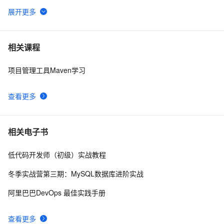
使用docker-compose启动指定jar包
16
6
springboot打成jar包，在windows上运行出现乱码
4
7
相关课程
项目管理工具Maven学习
【Android 安全】DEX 加密 ( 常用 Android 反编译工具 | 
8
8
apktool | dex2jar | enjarify | jd-gui | jadx )（一）
查看更多
分享非常有用的Java程序 (关键代码) (三)---创建ZIP和
458
9
JAR文件
安装本地jar包
512
10
相关电子书
低代码开发师（初级）实战教程
冬季实战营第三期：MySQL数据库进阶实战
阿里巴巴DevOps 最佳实践手册
查看更多