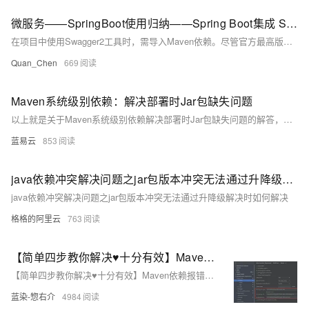
微服务——SpringBoot使用归纳——Spring Boot集成 Swagger2 展现在线接口文档——Swagger2 的 maven 依赖
在项目中使用Swagger2工具时，需导入Maven依赖。尽管官方最高版本为2.8.0，但其展示效果不够理想且稳定性欠佳。实际开发中常用2.2.2版本，因其稳定且界面友好。以下是围绕2.2.2版本的Maven依赖配置，包括`springfox-swagger2`和`springfox-swagger-ui`两个模块。
Quan_Chen
669
Maven系统级别依赖：解决部署时Jar包缺失问题
以上就是关于Maven系统级别依赖解决部署时Jar包缺失问题的解答，希望对你有所帮助。在软件开发中，遇到问题并解决问题是常态，希望你能够善用这些工具，解决你遇到的问题。
蓝易云
853
java依赖冲突解决问题之jar包版本冲突无法通过升降级解决时如何解决
java依赖冲突解决问题之jar包版本冲突无法通过升降级解决时如何解决
格格的阿里云
763
【简单四步教你解决♥十分有效】Maven依赖报错、依赖或插件导入失败的万能解决办法
【简单四步教你解决♥十分有效】Maven依赖报错、依赖或插件导入失败的万能解决办法！在处理Maven项目问题时，首先检查Maven配置是否正确。接着通过“File--Invalidata Caches”清除IDEA缓存并重启。使用Maven命令`mvn dependency:purge-local-repository`和`mvn dependency:resolve`清除本地依赖缓存。最后，在Terminal中输入`mvn clean install`完成构建。
蓝染-惣右介
4984