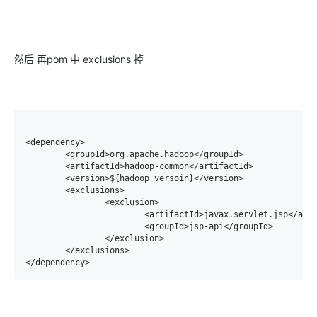
然后 再pom 中 exclusions 掉
<dependency>

	<groupId>org.apache.hadoop</groupId>

	<artifactId>hadoop-common</artifactId>

	<version>${hadoop_versoin}</version>

	<exclusions>

		<exclusion>

			<artifactId>javax.servlet.jsp</artifactId>

			<groupId>jsp-api</groupId>

		</exclusion>

	</exclusions>

</dependency>