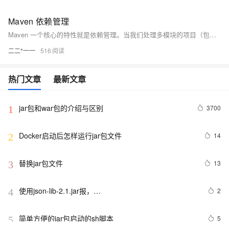
Maven 依赖管理
Maven 一个核心的特性就是依赖管理。当我们处理多模块的项目（包含成百上千个模块或者子项目），模块间的依赖关系就变得非常复杂，管理也变得很困难。针对此种情形，Maven 提供了一种高度控制的方法。
二二*一一
516
热门文章
最新文章
jar包和war包的介绍与区别
3700
1
Docker启动后怎样运行jar包文件
14
2
替换jar包文件
13
3
使用json-lib-2.1.jar报，
2
4
org.apache.struts2.json.JSONWriter can not access a 
member of class 
简单方便的jar包启动的sh脚本
5
5
org.apache.commons.dbcp.PoolingDataSource$PoolGuardConn