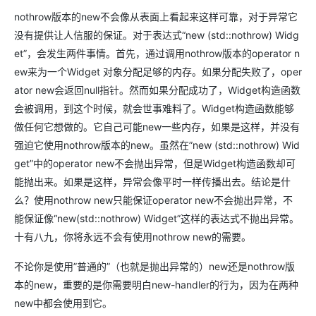
nothrow版本的new不会像从表面上看起来这样可靠，对于异常它
没有提供让人信服的保证。对于表达式“new (std::nothrow) Widg
et”，会发生两件事情。首先，通过调用nothrow版本的operator n
ew来为一个Widget 对象分配足够的内存。如果分配失败了，oper
ator new会返回null指针。然而如果分配成功了，Widget构造函数
会被调用，到这个时候，就会世事难料了。Widget构造函数能够
做任何它想做的。它自己可能new一些内存，如果是这样，并没有
强迫它使用nothrow版本的new。虽然在”new (std::nothrow) Wid
get”中的operator new不会抛出异常，但是Widget构造函数却可
能抛出来。如果是这样，异常会像平时一样传播出去。结论是什
么？使用nothrow new只能保证operator new不会抛出异常，不
能保证像“new(std::nothrow) Widget”这样的表达式不抛出异常。
十有八九，你将永远不会有使用nothrow new的需要。
不论你是使用”普通的”（也就是抛出异常的）new还是nothrow版
本的new，重要的是你需要明白new-handler的行为，因为在两种
new中都会使用到它。