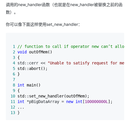
调用的new_handler函数（也就是在new_handler被替换之前的函
数）。
你可以像下面这样使用set_new_handler：
 1
//
 function to call if operator new can’t alloca
 2
void
 3
 4
 std::cerr << 
"
Unable to satisfy request for memo
 5
 6
 7
 8
int
 9
10
11
int
 *pBigDataArray = 
new
int
[
100000000L
12
13
 }