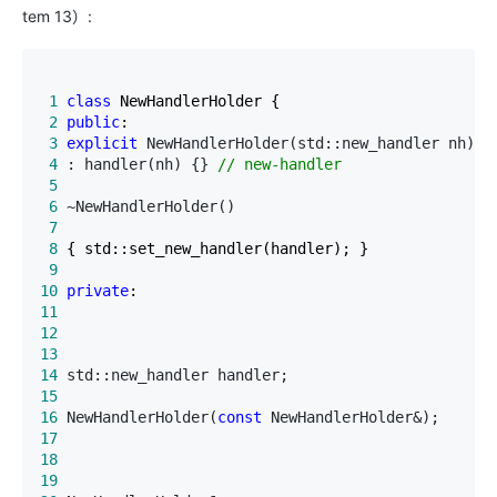
tem 13）:
 1
class
 2
public
 3
explicit
 NewHandlerHolder(std::new_handler nh) 
/
 4
 : handler(nh) {} 
//
 new-handler
 5
 6
 ~NewHandlerHolder()                             
 7
 8
 9
10
private
11
12
13
14
 std::new_handler handler;                       
15
16
 NewHandlerHolder(
const
 NewHandlerHolder&);      
17
18
19