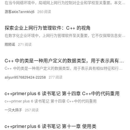
在当今网络环境中，局域网上网行为控制对企业和学校至关重要。本文探讨了一种基于红黑树数据结构的高效算法，用于管理用户的上网行为，如IP地址、上网时长、访问网站类别和流量使用情况。通过红黑树的自平衡特性，确保了高效的查找、插入和删除操作。文中提供了C++代码示例，展示了如何实现该算法，并强调其在网络管理中的应用价值。
游客akle7anmklvj6
260
探索企业上网行为管理软件：C++ 的视角
在数字化企业环境中，上网行为管理软件至关重要，它不仅保障信息安全还优化网络资源分配。C++以高效和强大性能为基础，支持这类软件的开发。通过示例代码展示了如何使用C++捕获网络数据包、控制特定网址访问及分析网络流量模式，展现了C++在处理大规模网络数据方面的优势，满足企业对网络安全与管理的需求。
陌陌谣
271
C++ 中的类是一种用户定义的数据类型，用于表示具有相似特征和行为的对象的模板。
C++ 中的类是一种用户定义的数据类型，用于表示具有相似特征和行为的对象的模板。
aliyun9576829424-22258
277
c++primer plus 6 读书笔记 第十四章 C++中的代码重用
c++primer plus 6 读书笔记 第十四章 C++中的代码重用
一只大鸽子
257
c++primer plus 6 读书笔记 第十一章 使用类