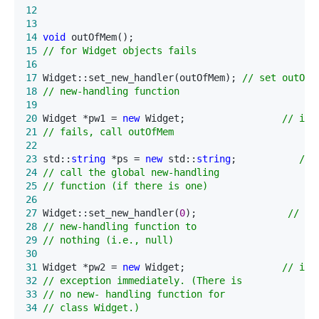
12
13
14
void
 outOfMem();                                
15
//
 for Widget objects fails
16
17
 Widget::set_new_handler(outOfMem); 
//
18
//
 new-handling function
19
20
 Widget *pw1 = 
new
 Widget;                 
//
21
//
 fails, call outOfMem
22
23
 std::
string
 *ps = 
new
 std::
string
;           
//
24
//
25
//
 function (if there is one)
26
27
 Widget::set_new_handler(
0
);                
//
28
//
29
//
 nothing (i.e., null)
30
31
 Widget *pw2 = 
new
 Widget;                 
//
32
//
33
//
34
//
 class Widget.)