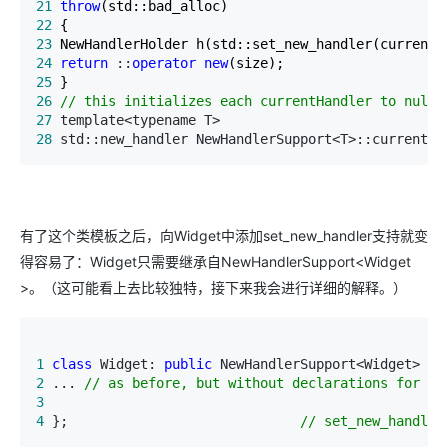
21
throw
22
23
24
return
 ::
operator
new
25
26
//
 this initializes each currentHandler to null
27
28
 std::new_handler NewHandlerSupport<T>::currentHa
有了这个类模板之后，向Widget中添加set_new_handler支持就变
得容易了：Widget只需要继承自NewHandlerSupport<Widget
>。（这可能看上去比较独特，接下来我会进行详细的解释。）
1
class
 Widget: 
public
 NewHandlerSupport<Widget>
2
 ... 
//
 as before, but without declarations for
3
4
 };                             
//
 set_new_handler