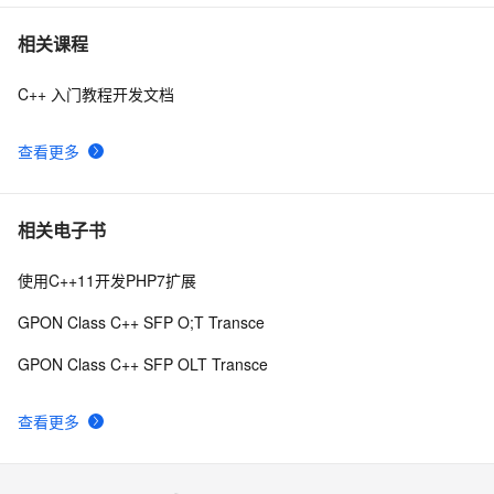
【C++调试】深入探索C++调试：从DWARF到堆栈解析
6
7
相关课程
C++ 入门教程开发文档
【C++STL基础入门】深入浅出string类的比较
6
8
(compare)、复制(copy)
查看更多
设计模式C++学习笔记之十六（Observer观察者模式）
8
9
Qt C++ 扫码枪使用数据处理
7
10
相关电子书
使用C++11开发PHP7扩展
GPON Class C++ SFP O;T Transce
GPON Class C++ SFP OLT Transce
查看更多