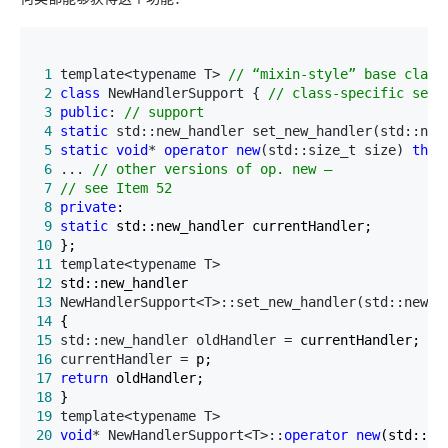
 1
 template<typename T> 
//
 “mixin-style” base class
 2
class
 NewHandlerSupport { 
//
 class-specific set_
 3
public
: 
//
 support
 4
static
 std::new_handler set_new_handler(std::new
 5
static
void
* 
operator
new
(std::size_t size) 
thro
 6
 ... 
//
 7
//
 see Item 52
 8
private
 9
static
10
11
12
13
 NewHandlerSupport<T>::set_new_handler(std::new_h
14
15
 std::new_handler oldHandler =
16
 currentHandler =
17
return
18
19
20
void
* NewHandlerSupport<T>::
operator
new