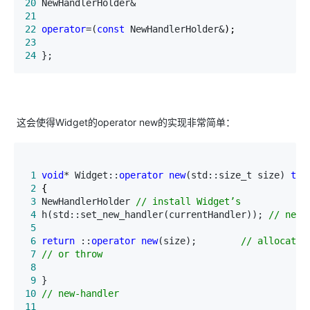
20
 NewHandlerHolder&                               
21
22
operator
=(
const
 NewHandlerHolder&
23
24
 };         
这会使得Widget的operator new的实现非常简单：
 1
void
* Widget::
operator
new
(std::size_t size) 
thr
 2
 3
 NewHandlerHolder 
//
 install Widget’s
 4
 h(std::set_new_handler(currentHandler)); 
//
 new-
 5
 6
return
 ::
operator
new
(size);        
//
 7
//
 or throw
 8
 9
 }                                               
10
//
 new-handler
11