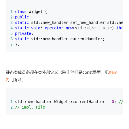
1
class
2
public
3
static
 std::new_handler set_new_handler(std::new_
4
static
void
* 
operator
new
(std::size_t size) 
throw
5
private
6
static
7
 };
静态类成员必须在类外部定义（除非他们是const整型，见
Item
2
）,所以：
1
 std::new_handler Widget::currentHandler = 
0
; 
//
2
//
 impl. File