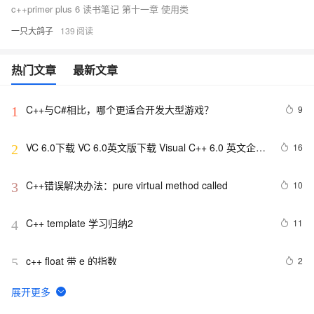
c++primer plus 6 读书笔记 第十一章 使用类
一只大鸽子
139
热门文章
最新文章
C++与C#相比，哪个更适合开发大型游戏？
9
1
VC 6.0下载 VC 6.0英文版下载 Visual C++ 6.0 英文企业
16
2
版 集成SP6完美版（最新更新地址，百度网盘）
C++错误解决办法：pure virtual method called
10
3
C++ template 学习归纳2
11
4
c++ float 带 e 的指数
2
5
【OJ】A*(start)算法c++初步实现
7
6