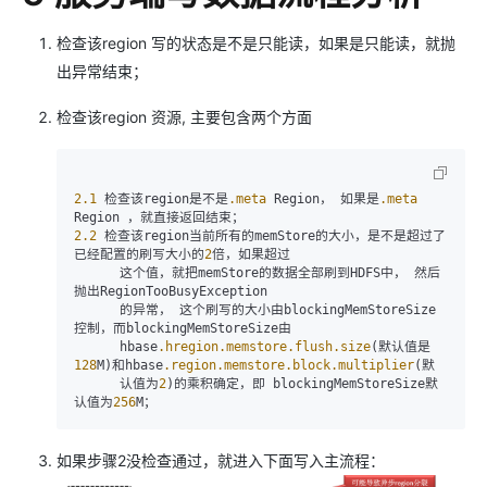
检查该region 写的状态是不是只能读，如果是只能读，就抛
出异常结束；
检查该region 资源, 主要包含两个方面
2.1
 检查该region是不是
.meta
 Region， 如果是
.meta
2.2
 检查该region当前所有的memStore的大小，是不是超过了
已经配置的刷写大小的
2
倍，如果超过

      这个值，就把memStore的数据全部刷到HDFS中， 然后
抛出RegionTooBusyException

      的异常， 这个刷写的大小由blockingMemStoreSize 
控制，而blockingMemStoreSize由

      hbase
.hregion
.memstore
.flush
.size
(默认值是
128
M)和hbase
.region
.memstore
.block
.multiplier
(默

      认值为
2
)的乘积确定，即 blockingMemStoreSize默
认值为
256
M；  
如果步骤2没检查通过，就进入下面写入主流程：