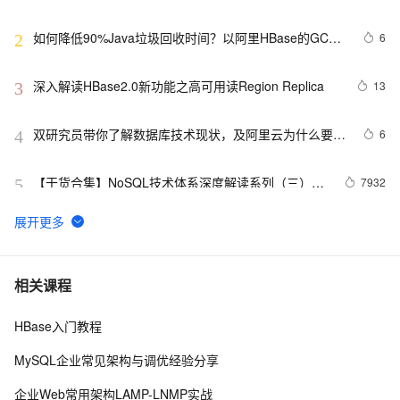
Phoenix
如何降低90%Java垃圾回收时间？以阿里HBase的GC优
6
2
化实践为例
深入解读HBase2.0新功能之高可用读Region Replica
13
3
双研究员带你了解数据库技术现状，及阿里云为什么要推
6
4
出HBase
【干货合集】NoSQL技术体系深度解读系列（三）：
7932
5
HBase，海量数据存储、超高并发量场景下的NoSQL
利器
hadoop2.6完全分布式安装HBase1.1
3
6
HBase指南 | HBase 2.0之修复工具HBCK2运维指南
3844
7
相关课程
HBase入门教程
系统设计之ES和Hbase的结合使用设计
4
8
MySQL企业常见架构与调优经验分享
Python编程：happybase读写HBase数据库
5
9
企业Web常用架构LAMP-LNMP实战