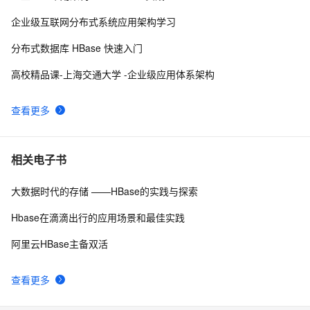
Flume1.5.0的安装、部署、简单应用(含伪分布式、与
2
10
企业级互联网分布式系统应用架构学习
hadoop2.2.0、hbase0.96的案例)
分布式数据库 HBase 快速入门
高校精品课-上海交通大学 -企业级应用体系架构
查看更多
相关电子书
大数据时代的存储 ——HBase的实践与探索
Hbase在滴滴出行的应用场景和最佳实践
阿里云HBase主备双活
查看更多