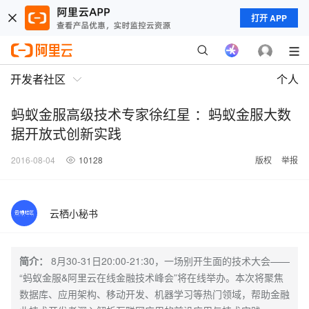
打开 APP
开发者社区
个人
蚂蚁金服高级技术专家徐红星 ：蚂蚁金服大数
据开放式创新实践
2016-08-04
10128
版权
举报
云栖小秘书
简介：
8月30-31日20:00-21:30，一场别开生面的技术大会——
“蚂蚁金服&阿里云在线金融技术峰会”将在线举办。本次将聚焦
数据库、应用架构、移动开发、机器学习等热门领域，帮助金融