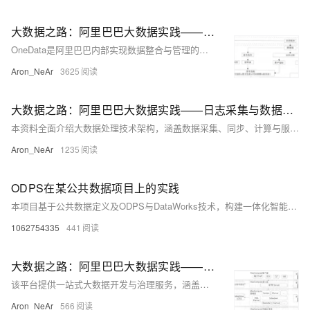
大数据之路：阿里巴巴大数据实践——OneData数据中台体系
OneData是阿里巴巴内部实现数据整合与管理的方法体系与工具，旨在解决指标混乱、数据孤岛等问题。通过规范定义、模型设计与工具平台三层架构，实现数据标准化与高效开发，提升数据质量与应用效率。
Aron_NeAr
3625
大数据之路：阿里巴巴大数据实践——日志采集与数据同步
本资料全面介绍大数据处理技术架构，涵盖数据采集、同步、计算与服务全流程。内容包括Web/App端日志采集方案、数据同步工具DataX与TimeTunnel、离线与实时数仓架构、OneData方法论及元数据管理等核心内容，适用于构建企业级数据平台体系。
Aron_NeAr
1235
ODPS在某公共数据项目上的实践
本项目基于公共数据定义及ODPS与DataWorks技术，构建一体化智能化数据平台，涵盖数据目录、归集、治理、共享与开放六大目标。通过十大子系统实现全流程管理，强化数据安全与流通，提升业务效率与决策能力，助力数字化改革。
1062754335
441
大数据之路：阿里巴巴大数据实践——离线数据开发
该平台提供一站式大数据开发与治理服务，涵盖数据存储计算、任务调度、质量监控及安全管控。基于MaxCompute实现海量数据处理，结合D2与DataWorks进行任务开发与运维，通过SQLSCAN与DQC保障代码质量与数据准确性。任务调度系统支持定时、周期、手动运行等多种模式，确保高效稳定的数据生产流程。
Aron_NeAr
566