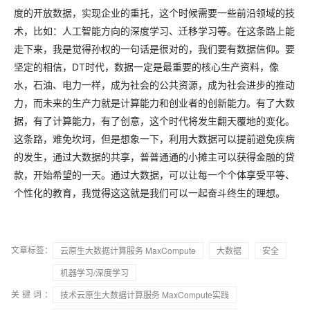
度的开放数据，实现企业的重托，这个时候需要一些前沿领域的技
术，比如：人工智能方向的深度学习、迁移学习等。在这条路上能
走下来，我是觉得孙权的一句话是很对的，我们要有数据信仰。要
坚定的相信，DT时代，数据一定是最重要的核心生产资料，像
水，石油、电力一样，成为社会的公共资源，成为社会进步的推动
力，而未来的生产力就是计算能力和创业者的创新能力。有了大数
据，有了计算能力，有了创意，这个时代将发生翻天覆地的变化。
这条路，难免坎坷，但是想象一下，利用大数据可以提前避免疾病
的发生，通过大数据的共享，普普通通的小摊主可以获得金融的贷
款，开始希望的一天。通过大数据，可以让每一个个体享受平等、
个性化的教育，我觉得这这就是我们可以一起奋斗终生的理想。
文章标签：
云原生大数据计算服务 MaxCompute
大数据
安全
机器学习/深度学习
关键词：
技术云原生大数据计算服务 MaxCompute实践