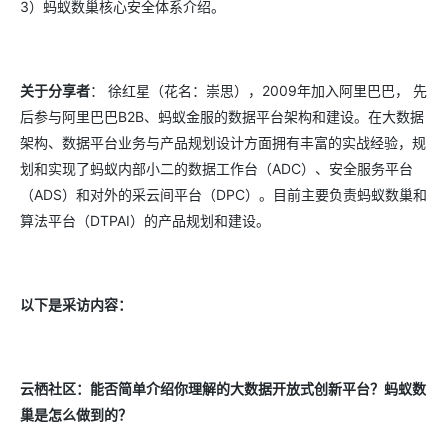
3）蚂蚁数巢核心安全体系介绍。
关于分享者
： 徐红星（花名：崇思），2009年加入阿里巴巴， 先
后参与阿里巴巴B2B、蚂蚁金服的数据平台架构和建设。在大数据
架构、数据平台业务与产品规划设计方面拥有丰富的实战经验，规
划和实现了蚂蚁内部小二的数据工作台（ADC）、安全服务平台
（ADS）和对外的采云间平台（DPC）。目前主要负责蚂蚁数巢和
算法平台（DTPAI）的产品规划和建设。
以下是采访内容：
云栖社区：能否简单介绍你理解的大数据开放式创新平台？蚂蚁数
巢是怎么做到的？