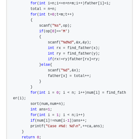
for
(
int
 i=n;i<=n+n+m;i++)father[i]=
i;

        total 
= n+
n;

for
(
int
 t=
0
;t<m;t++
)

        {

            scanf(
"
%s
"
,op);

if
(op[
0
]==
'
M
'
)

            {

                scanf(
"
%d%d
"
,&x,&
y);

int
 rx =
 find_father(x);

int
 ry =
 find_father(y);

if
(rx!=ry)father[rx]=
ry;

            }
else
{

                scanf(
"
%d
"
,&
x);

                father[x] 
= total++
;

            }

        }

for
(
int
 i = 
0
; i < n; i++)num[i] =
 find_fath
er(i);

        sort(num,num
+
n);

int
 ans=
1
;

for
(
int
 i = 
1
; i < n;i++
)

if
(num[i]!=num[i-
1
])ans++
;

        printf(
"
Case #%d: %d\n
"
,++
ca,ans);

    }

return
0
;
