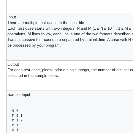
Input
There are multiple test cases in the input file.
5
Each test case starts with two integers, N and M (1 ≤ N ≤ 10
, 1 ≤ M ≤
operations. M lines follow, each line is one of the two formats described 
Two successive test cases are separated by a blank line. A case with N = 
be processed by your program.
Output
For each test case, please print a single integer, the number of distinct
indicated in the sample below.
Sample Input
5 6

M 0 1

M 1 2

M 1 3

S 1
