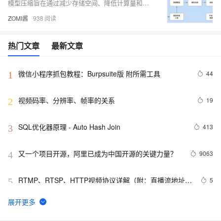
模型压缩旨在通过减少存储空间、降低计算量和提高计算效率，降低模型部署成本，同时保持模型性能。主要技术包括模型量化、参数剪枝、知识蒸馏和低秩分解，广泛应用于移动设备、物联网、在线服务系统、大模型及自动驾驶等领域。
ZOMI酱
938
热门文章
最新文章
微信小程序抓包教程：Burpsuite版 附所需工具
44
1
视频码率、分辨率、帧率的关系
19
2
SQL优化器原理 - Auto Hash Join
413
3
又一个项目开源，阿里已成为中国开源的关键力量？
9063
4
RTMP、RTSP、HTTP视频协议详解（附：直播流地址、
5
5
播放软件）
谷歌CEO皮查伊：对重返中国持开放态度
753
6