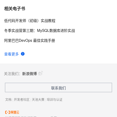
C语言项目参考解答：全正整数后再计算
655
7
相关电子书
低代码开发师（初级）实战教程
俗人解读 三维渲染 的工作过程
4
8
冬季实战营第三期：MySQL数据库进阶实战
国土档案管理信息系统【档案著录】-他项权利类档案
581
9
阿里巴巴DevOps 最佳实践手册
著录
使用TWO_TASK或者LOCAL环境变量?
587
10
查看更多
关注我们：
新浪微博
联系我们
文档
|
开发者社区
|
天池大赛
|
培训与认证