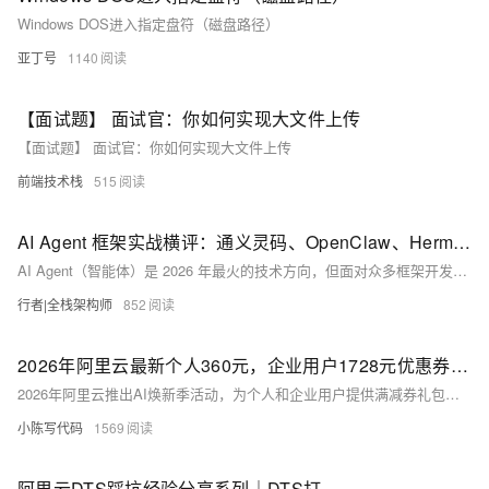
Windows DOS进入指定盘符（磁盘路径）
亚丁号
1140
【面试题】 面试官：你如何实现大文件上传
【面试题】 面试官：你如何实现大文件上传
前端技术栈
515
AI Agent 框架实战横评：通义灵码、OpenClaw、Hermes 三框架深度对比
AI Agent（智能体）是 2026 年最火的技术方向，但面对众多框架开发者往往无从选择。本文从真实项目需求出发，深度对比阿里云生态三大 Agent 框架——通义灵码（IDE 内智能体）、OpenClaw（开源 Agent 框架）、Hermes Agent（轻量级 Agent 平台），从架构设计、MCP 集成、Vibe Coding、部署方式、成本五个维度进行实战评测，并给出不同场景的选型建议。
行者|全栈架构师
852
2026年阿里云最新个人360元，企业用户1728元优惠券领取和使用介绍
2026年阿里云推出AI焕新季活动，为个人和企业用户提供满减券礼包，个人满减券总额360元，企业满减券总额1728元。这些优惠券适用于千问图像生成模型、大语言模型推理等AI产品，也适用于云服务器ECS、云数据库等官方产品的新购和升级。活动面向已实名认证的用户，用户可在活动期间内领取并使用优惠券，享受新购和升级的优惠。
小陈写代码
1569
阿里云DTS踩坑经验分享系列｜DTS打通SQL Server数据通道能力介绍