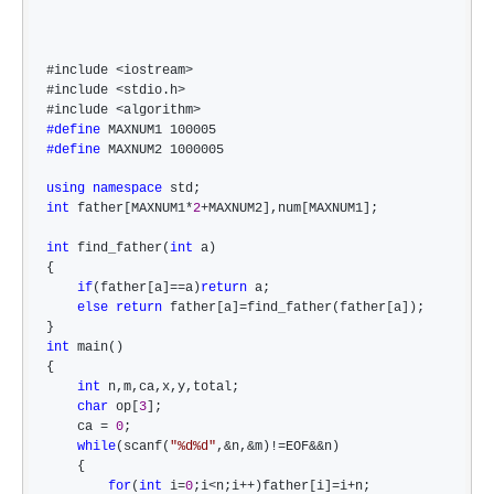
#include <iostream>
#include 
<stdio.h>
#include 
#define
#define
 MAXNUM2 1000005

using
namespace
int
 father[MAXNUM1*
2
+
MAXNUM2],num[MAXNUM1];

int
 find_father(
int
 a)

{

if
(father[a]==a)
return
 a;

else
return
 father[a]=
find_father(father[a]);

int
 main()

{

int
 n,m,ca,x,y,total;

char
 op[
3
];

    ca 
= 
0
;

while
(scanf(
"
%d%d
"
,&n,&m)!=EOF&&
n)

    {

for
(
int
 i=
0
;i<n;i++)father[i]=i+
n;
