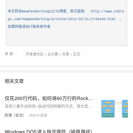
本文转自NewPanderKing51CTO博客，原文链接：
http://www.cnblo
gs.com/newpanderking/archive/2012/10/31/2748440.html
，
如需转载请自行联系原作者
来 源：
开发者社区
>
云计算
>
文章
> 正文
相关文章
仅花200行代码，如何将60万行的RocksDB改造成协程
采用少量手动修改+自动代码转换的方式，将大型多线程程序改造成协程。在某些重IO、高并发的场景中，帮助业务取得了性能翻倍的效果。
陈博（伯戈）
56910
Windows DOS进入指定盘符（磁盘路径）