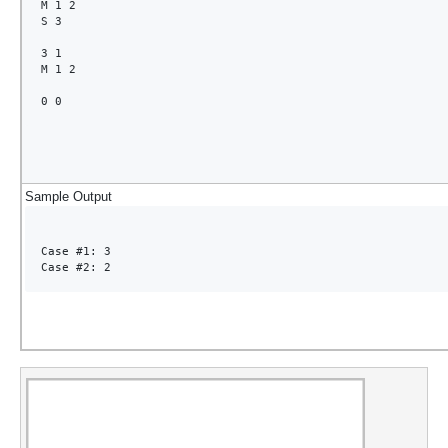
M 1 2

S 3

3 1

M 1 2

0 0
Sample Output
Case #1: 3

Case #2: 2