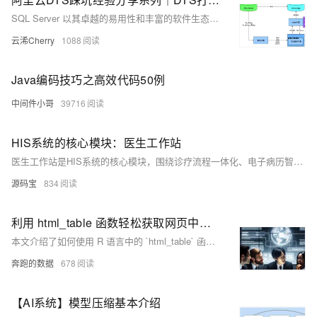
SQL Server 以其卓越的易用性和丰富的软件生态系统，在数据库行业中占据了显著的市场份额。作为一款商业数据库，外部厂商在通过解析原生日志实现增量数据捕获上面临很大的挑战，DTS 在 SQL Sever 数据通道上深研多年，提供了多种模式以实现 SQL Server 增量数据捕获。用户可以通过 DTS 数据传输服务，一键打破自建 SQL Server、RDS SQL Server、Azure、AWS等他云 SQL Server 数据孤岛，实现 SQL Server 数据源的流动。
云浠Cherry
1088
Java编码技巧之高效代码50例
中间件小哥
39716
HIS系统的核心模块：医生工作站
医生工作站是HIS系统的核心模块，围绕诊疗流程一体化、电子病历智能化、医嘱闭环管理、辅助决策支持及移动化操作五大方面优化医疗流程。它整合患者信息，提供结构化病历生成与质控，实现医嘱全流程追踪，结合药品和诊疗知识库辅助决策，并支持多场景便捷操作。通过数据整合与智能工具，提升诊疗效率与质量，助力智慧医疗发展。
源码宝
834
利用 html_table 函数轻松获取网页中的表格数据
本文介绍了如何使用 R 语言中的 `html_table` 函数结合代理 IP 技术，轻松提取网页表格数据并规避反爬机制。通过设置代理和请求头，示例代码展示了如何从 58 同城采集租房信息并保存为 CSV 文件。该方法适用于需要频繁采集数据的场景，确保数据采集的高效和稳定性。
奔跑的数据
678
【AI系统】模型压缩基本介绍