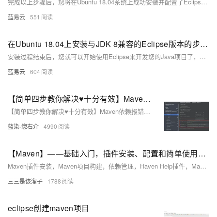
完成以上步骤后，您将在Ubuntu 18.04系统上成功安装并配置了Eclipse IDE，它将与JDK 8兼容，可以开始进行Java开发工作。如果遇到任何问题，请确保每一步骤都正确执行，并检查是否所有路径都与您的具体情况相匹配。
蓝易云
551
在Ubuntu 18.04上安装与JDK 8兼容的Eclipse版本的步骤。
安装过程结束后，您就可以开始使用Eclipse来开发您的Java项目了，并且确保它与JDK 8兼容无误。这个过程涉及的是一个基本的安装流程，针对使用Java 8的用户，Eclipse的其他配置和插件安装根据个人开发环境和需求来定制。
蓝易云
604
【简单四步教你解决♥十分有效】Maven依赖报错、依赖或插件导入失败的万能解决办法
【简单四步教你解决♥十分有效】Maven依赖报错、依赖或插件导入失败的万能解决办法！在处理Maven项目问题时，首先检查Maven配置是否正确。接着通过“File--Invalidata Caches”清除IDEA缓存并重启。使用Maven命令`mvn dependency:purge-local-repository`和`mvn dependency:resolve`清除本地依赖缓存。最后，在Terminal中输入`mvn clean install`完成构建。
蓝染-惣右介
4990
【Maven】——基础入门，插件安装、配置和简单使用，Maven如何设置国内源
Maven插件安装，Maven项目构建，依赖管理，Haven Help插件，Maven仓库，Maven如何设置国内源
三三是该溜子
1788
eclipse创建maven项目