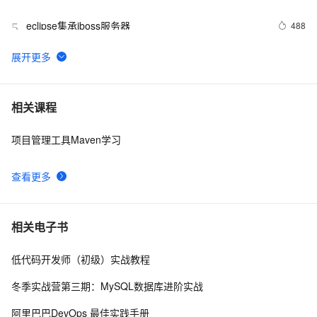
PermGen space异常的解决办法
eclipse集承jboss服务器
488
5
ECLIPSE MYECLIPSE 在线安装SVN
2
6
MyEclipse查找Web服务
1
7
相关课程
项目管理工具Maven学习
在eclipse中打开文件所在的目录
486
8
查看更多
MyEclipse自动生成注释，编辑默认注释模板
638
9
修改eclipse的背景色(转载)
7
10
相关电子书
低代码开发师（初级）实战教程
冬季实战营第三期：MySQL数据库进阶实战
阿里巴巴DevOps 最佳实践手册