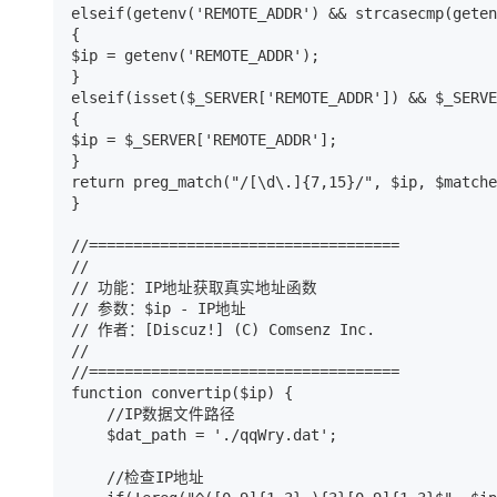
elseif(getenv('REMOTE_ADDR') && strcasecmp(geten
{

$ip = getenv('REMOTE_ADDR');

}

elseif(isset($_SERVER['REMOTE_ADDR']) && $_SERVE
{

$ip = $_SERVER['REMOTE_ADDR'];

}

return preg_match("/[\d\.]{7,15}/", $ip, $matche
}

//===================================

//

// 功能：IP地址获取真实地址函数

// 参数：$ip - IP地址

// 作者：[Discuz!] (C) Comsenz Inc.

//

//===================================

function convertip($ip) {

    //IP数据文件路径

    $dat_path = './qqWry.dat';

    //检查IP地址
