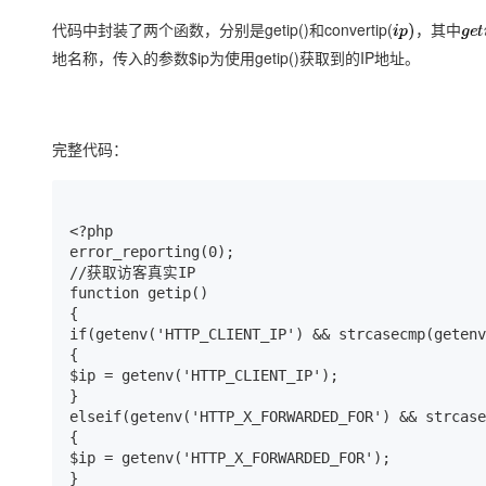
大模型解决方案
代码中封装了两个函数，分别是getip()和convertip(
i
p
)
，
其
中
g
e
t
i
，
其
中
迁移与运维管理
地名称，传入的参数$ip为使用getip()获取到的IP地址。
快速部署 Dify，高效搭建 
专有云
10 分钟在聊天系统中增加
完整代码：
<?php

error_reporting(0);

//获取访客真实IP

function getip()

{

if(getenv('HTTP_CLIENT_IP') && strcasecmp(getenv
{

$ip = getenv('HTTP_CLIENT_IP');

}

elseif(getenv('HTTP_X_FORWARDED_FOR') && strcase
{

$ip = getenv('HTTP_X_FORWARDED_FOR');

}
