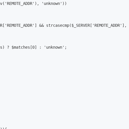
v('REMOTE_ADDR'), 'unknown'))

R['REMOTE_ADDR'] && strcasecmp($_SERVER['REMOTE_ADDR'], 
s) ? $matches[0] : 'unknown';
