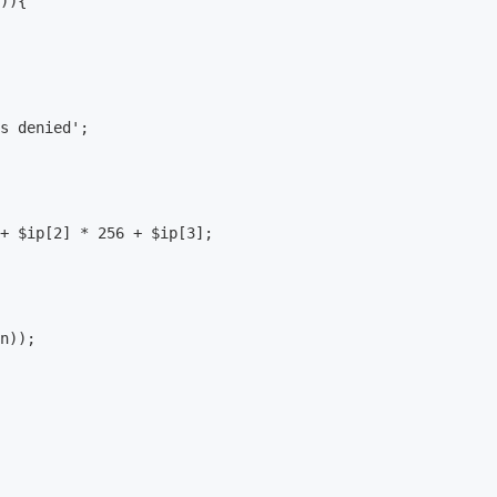
)){

s denied';

+ $ip[2] * 256 + $ip[3];

n));
