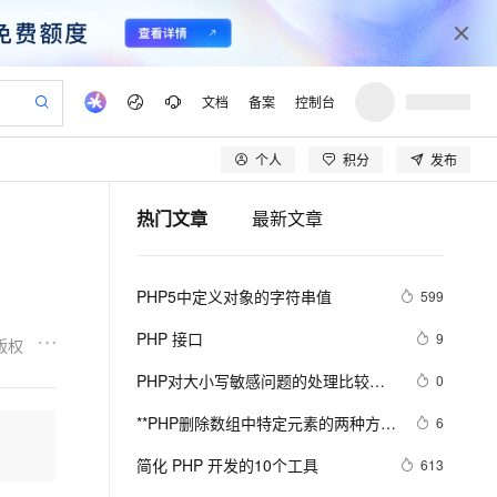
文档
备案
控制台
个人
积分
发布
验
作计划
器
AI 活动
专业服务
服务伙伴合作计划
开发者社区
加入我们
产品动态
服务平台百炼
阿里云 OPC 创新助力计划
热门文章
最新文章
一站式生成采购清单，支持单品或批量购买
io：打造专属 AI 语音助手
S产品伙伴计划（繁花）
峰会
CS
造的大模型服务与应用开发平台
一句话生成原生可编辑精美 PPT 文稿
AI 生产力先锋
Al MaaS 服务伙伴赋能合作
域名
博文
Careers
至高可申请百万元
Qwen3.8-Max 模型上线
开启高性价比 AI 编程新体验
弹性可伸缩的云计算服务
Qwen-Audio-3.0-Realtime 端到端实时语音角色扮演
输入一句话想法, 轻松生成专业的 PPT
先锋实践拓展 AI 生产力的边界
Token 补贴，五大权
计划
海大会
伙伴信用分合作计划
商标
问答
社会招聘
PHP5中定义对象的字符串值
599
益加速 OPC 成功
eek-V4-Pro
SS
一键部署幻兽帕鲁游戏服务器
飞天发布时刻
HOT
Open Search 向量检索版支
划
备案
电子书
校园招聘
pSeek-V4-Pro
视频创作，一键激活电商全链路生产力
稳定、安全、高性价比、高性能的云存储服务
一键购买专属联机服务器，轻松开启游戏
所见，即是所愿
持视频检索 Pipeline 功能
更多支持
PHP 接口
9
版权
划
公司注册
镜像站
视频生成
语音识别与合成
专属 QwenPaw
漫剧工坊：一站式动画创作平台
AI 实训营
HOT
应用身份服务 (IDaaS)
PHP对大小写敏感问题的处理比较
0
合作伙伴培训与认证
划
上云迁移
站生成，高效打造优质广告素材
全接入的云上超级电脑
从聊天伙伴进化为能主动干活的本地数字员工
快速生产连贯的高质量长漫剧
从基础到进阶，Agent 创客手把手教你
OpenClaw 管理能力上线
乱，写代码时可能偶尔出问题，所以
lScope
我要反馈
e-1.1-T2V
Qwen3-TTS-Flash
**PHP删除数组中特定元素的两种方法
6
查询合作伙伴
这里总结一下。以便用到的出现错误
n Alibaba Cloud ISV 合作
代维服务
建企业门户网站
10 分钟搭建微信、支付宝小程序
MaxCompute MaxFrame 提
array_splice()和unset()
畅细腻的高质量视频
离线语音合成大模型，多语言方言自适应，低延迟高稳定
创新加速
简化 PHP 开发的10个工具
ope
登录合作伙伴管理后台
613
我要建议
站，无忧落地极速上线
以可视化方式快速构建移动和 PC 门户网站
国内短信简单易用，安全可靠，秒级触达，全球覆盖200+国家和地区。
高效部署网站，快速应用到小程序
供自动弹性内存功能