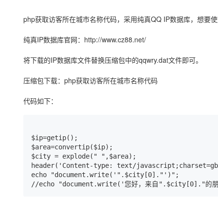
存储
天池大赛
Qwen3.7-Plus
云解析DNS
解决方案免费试用 新老
电子合同
最高领取价值200元试用
能看、能想、能动手的多模
安全
php获取访客所在城市名称代码，采用纯真QQ IP数据库，想要
网络与CDN
AI 算法大赛
畅捷通
大数据开发治理平台 Data
AI 产品 免费试用
网络
纯真IP数据库官网：http://www.cz88.net/
安全
云开发大赛
Qwen3-VL-Plus
Tableau 订阅
1亿+ 大模型 tokens 和 
可观测
入门学习赛
将下载的IP数据库文件替换压缩包中的qqwry.dat文件即可。
中间件
AI空中课堂在线直播课
云防火墙
140+云产品 免费试用
上云与迁云
云原生的云上边界网络安全
产品新客免费试用，最长1
数据库
压缩包下载：php获取访客所在城市名称代码
生态解决方案
大模型服务
企业出海
大模型ACA认证体验
大数据计算
代码如下：
助力企业全员 AI 认知与能
行业生态解决方案
千问AI平台-Token Plan
政企业务
媒体服务
开发者生态解决方案
$ip=getip();

企业服务与云通信
千问AI平台-模型体验
AI 开发和 AI 应用解决
$area=convertip($ip);

在线体验全尺寸、多种模态
$city = explode(" ",$area); 

域名与网站
header('Content-type: text/javascript;charset=gb
Happy 系列大模型
echo "document.write('".$city[0]."')";

终端用户计算
//echo "document.write('您好，来自".$city[0]."的
Serverless
开发工具