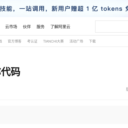
云市场
伙伴
服务
了解阿里云
践
官方博客
考认证
TIANCHI大赛
活动广场
下载
AI 特惠
数据与 API
成为产品伙伴
企业增值服务
最佳实践
价格计算器
AI 场景体
基础软件
产品伙伴合
阿里云认证
市场活动
配置报价
大模型
自助选配和估算价格
新方式
睿译宝，AI翻译排版一步到位
智启 AI 普惠权益
产品生态集成认证中心
企业支持计划
云上春晚
域名与网站
千问官方 MaaS 平台，为开发者和 Agent 而生，新用户赠送 1 亿 + tokens 额度
Qwen Aud
AI Coding
阿里云Maa
2026 阿里云
云服务器 E
为企业打
数据集
Windows
大模型认证
模型
NEW
NEW
称代码
交付可用成果
值低价云产品抢先购
上传文档即自动完成翻译和格式还原
至高享 1亿+免费 tokens，加速 Al 应用落地
提供智能易用的域名与建站服务
智能编程，一键
安全可靠、
产品生态伙伴
专家技术服务
云上奥运之旅
弹性计算合作
阿里云中企出
手机三要素
宝塔 Linux
全部认证
价格优势
有专属领域专家
GLM-5.2：长任务时代开源旗舰模型
阿里云 OPC 创新助力计划
千问大模型
即刻拥有 DeepS
AI 电商营销
对象存储 O
大模型
产品生态伙伴工作台
企业增值服务台
云栖战略参考
云存储合作计
云栖大会
身份实名认证
CentOS
训练营
推动算力普惠，释放技术红利
最高返9万
多领域专家智能体,一键组建 AI 虚拟交付团队
快速构建应用程序和网站，即刻迈出上云第一步
至高百万元 Token 补贴，加速一人公司成长
多元化、高性能、安全可靠的大模型服务
真正可用的 1M 上下文,一次完成代码全链路开发
轻松解锁专属 Dee
从图文生成到
云上的中国
数据库合作计
活动全景
短信
Docker
图片和
站式影视创作平台
Hermes Agent，打造自进化智能体
Token Plan 模型订阅计划
数字证书管理服务（原SSL证书）
5 分钟轻松部署
AI 广告创作
无影云电脑
企业成长
NEW
信息公告
看见新力量
云网络合作计
OCR 文字识别
JAVA
证享300元代金券
可视化编排打通从文字构思到成片全链路闭环
全托管，含MySQL、PostgreSQL、SQL Server、MariaDB多引擎
自主进化，持久记忆，越用越聪明
Qwen3.8-Max 首发尝鲜，限时加量 10 倍，夜间低至2折
实现全站HTTPS，呈现可信的WEB访问
图文、视频一
随时随地安
魔搭 Mode
Kimi-K3
HappyHors
NEW
loud
服务实践
官网公告
金融模力时刻
Salesforce O
版
发票查验
全能环境
Claude Code + GStack 打造工程团队
千问办公，限时限量积分加倍
Qoder
低代码高效构
AI 建站
短信服务
型
NEW
作计划
Kimi 最新旗舰模型，长程编程与推理利器
让文字生成流
计划
创新中心
魔搭 ModelSc
健康状态
理服务
让AI从“聊天伙伴”进化为能干活的“数字员工”
安装技能 GStack，拥有专属 AI 工程团队
你的AI工作搭子，覆盖日常办公高频场景
面向真实软件的智能体编程平台
0 代码专业建
客户案例
天气预报查询
操作系统
态合作计划