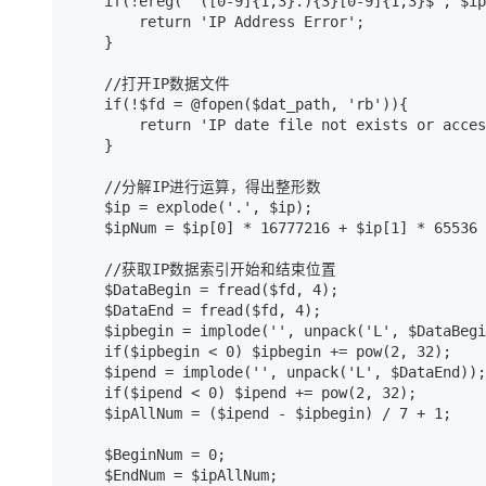
    if(!ereg("^([0-9]{1,3}.){3}[0-9]{1,3}$", $ip
        return 'IP Address Error';

    }

    //打开IP数据文件

    if(!$fd = @fopen($dat_path, 'rb')){

        return 'IP date file not exists or acces
    }

    //分解IP进行运算，得出整形数

    $ip = explode('.', $ip);

    $ipNum = $ip[0] * 16777216 + $ip[1] * 65536 
    //获取IP数据索引开始和结束位置

    $DataBegin = fread($fd, 4);

    $DataEnd = fread($fd, 4);

    $ipbegin = implode('', unpack('L', $DataBegi
    if($ipbegin < 0) $ipbegin += pow(2, 32);

    $ipend = implode('', unpack('L', $DataEnd));

    if($ipend < 0) $ipend += pow(2, 32);

    $ipAllNum = ($ipend - $ipbegin) / 7 + 1;

    $BeginNum = 0;

    $EndNum = $ipAllNum;
