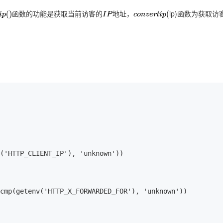
ip)函数为获取
p
(
)
函
数
的
功
能
是
获
取
当
前
访
客
的
I
P
地
址
，
c
o
n
v
e
r
t
i
p
(
函
数
的
功
能
是
获
取
当
前
访
客
的
地
址
，
AI 应用
10分钟微调：让0.6B模型媲美235B模
多模态数据信
型
依托云原生高可用架构,实现Dify私有化部署
用1%尺寸在特定领域达到大模型90%以上效果
一个 AI 助手
超强辅助，Bol
即刻拥有 DeepSeek-R1 满血版
在企业官网、通讯软件中为客户提供 AI 客服
多种方案随心选，轻松解锁专属 DeepSeek
('HTTP_CLIENT_IP'), 'unknown'))

cmp(getenv('HTTP_X_FORWARDED_FOR'), 'unknown'))
