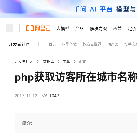
大模型
产品
解决方案
权益
定价
开发者社区
首页
模型体验
探索云世界
问产品
动手实
大模型
产品
解决方案
权益
定价
云市场
伙伴
服务
了解阿里云
精选产品
精选解决方案
普惠上云
产品定价
精选商城
成为销售伙伴
售前咨询
为什么选择阿里云
千问AI平台
开发者社区
数据库
文章
正文
了解云产品的定价详情
大模型服务平台百炼
千问办公，解锁你的工作
普惠上云 官方力荐
分销伙伴
在线服务
网站建设
什么是云计算
大
php获取访客所在城市名
大模型服务与应用平台
企业级Agent产品，直接
云服务器38元/年起，超
咨询伙伴
多端小程序
技术领先
云上成本管理
售后服务
轻量应用服务器
Agency Agents：拥
官方推荐返现计划
大模型
精选产品
精选解决方案
Salesforce 国际版订阅
稳定可靠
管理和优化成本
推荐新用户得奖励，单订单
销售伙伴合作计划
2017-11-12
1042
自助服务
友盟天域
安全合规
人工智能与机器学习
AI
文本生成
云数据库 RDS
HappyHorse 打造一
云工开物
无影生态合作计划
在线服务
观测云
分析师报告
高校专属算力普惠，学生认
计算
互联网应用开发
Qwen3.8-Max
HOT
Salesforce On Alibaba C
工单服务
Tuya 物联网平台阿里云
研究报告与白皮书
人工智能平台 PAI
快速拥有专属 OpenClaw
简介：
大模
Consulting Partner 合
大数据
容器
智能体时代全能旗舰模型
免费试用
短信专区
一站式AI开发、训练和推
蓝凌 OA
AI 大模型销售与服务生
现代化应用