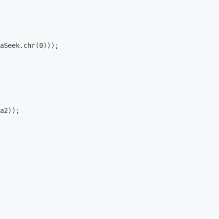
aSeek.chr(0)));

a2));
