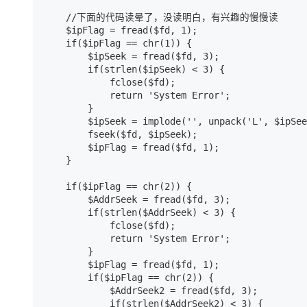
    //下面的代码读晕了，没读明白，有兴趣的慢慢读

    $ipFlag = fread($fd, 1);

    if($ipFlag == chr(1)) {

        $ipSeek = fread($fd, 3);

        if(strlen($ipSeek) < 3) {

            fclose($fd);

            return 'System Error';

        }

        $ipSeek = implode('', unpack('L', $ipSee
        fseek($fd, $ipSeek);

        $ipFlag = fread($fd, 1);

    }

    if($ipFlag == chr(2)) {

        $AddrSeek = fread($fd, 3);

        if(strlen($AddrSeek) < 3) {

            fclose($fd);

            return 'System Error';

        }

        $ipFlag = fread($fd, 1);

        if($ipFlag == chr(2)) {

            $AddrSeek2 = fread($fd, 3);

            if(strlen($AddrSeek2) < 3) {
