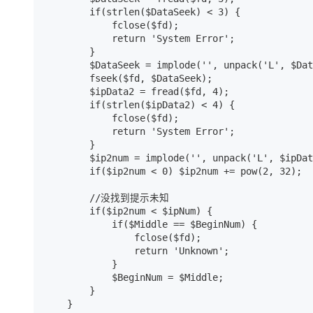
        if(strlen($DataSeek) < 3) {

            fclose($fd);

            return 'System Error';

        }

        $DataSeek = implode('', unpack('L', $Dat
        fseek($fd, $DataSeek);

        $ipData2 = fread($fd, 4);

        if(strlen($ipData2) < 4) {

            fclose($fd);

            return 'System Error';

        }

        $ip2num = implode('', unpack('L', $ipDat
        if($ip2num < 0) $ip2num += pow(2, 32);

        //没找到提示未知

        if($ip2num < $ipNum) {

            if($Middle == $BeginNum) {

                fclose($fd);

                return 'Unknown';

            }

            $BeginNum = $Middle;

        }

    }
