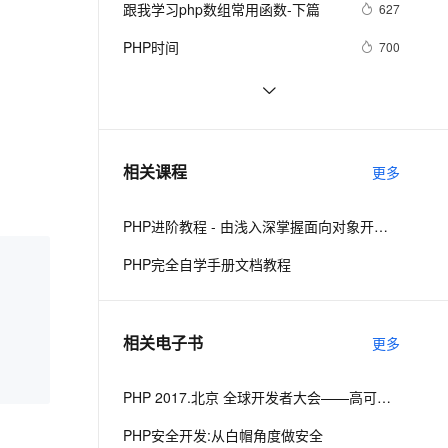
安全
跟我学习php数组常用函数-下篇
我要投诉
e-1.1-I2V
Cosyvoice-V3-Flash
627
PolarDB
上云场景组合购
Milvus 弹性伸缩功能新增节
伴
漫剧创作，剧本、分镜、视频高效生成
100%兼容MySQL、PostgreSQL，兼容Oracle，支持集中和分布式
覆盖90%+业务场景，专享组合折扣价
点支持范围
畅自然，细节丰富
高表现力语音合成大模型，语音克隆听感自然
VPN
PHP时间
700
ernetes 版 ACK
云聚AI 严选权益
AI 原生数据库服务发布
SSL 证书
php 的函数参数值类型限定
517
2V
Fun-ASR
，一键激活高效办公新体验
理容器应用的 K8s 服务
精选AI产品，从模型到应用全链提效
Agent 数据网关
文戏情感细腻自然，动作戏激烈拳拳到肉，实现更强表演能力
支持中英文自由切换，具备更强的噪声鲁棒性
堡垒机
PHP设计模式：单例模式
694
AI 用量加速计划
云原生数据库 PolarDB
防火墙
、识别商机，让客服更高效、服务更出色。
《PHP对象、模式与实践》之高级
新老同享，达量后返
Agentic Database 发布
655
相关课程
更多
特性
主机安全
应用
PHP进阶教程 - 由浅入深掌握面向对象开发 - 第二阶段
千问办公
NEW
AI 应用及服务市场
的智能体编程平台
一站式AI生产力平台
PHP完全自学手册文档教程
AI 应用
伶鹊
企业级人与Agent协作平台，接入和调度多个数字员工
智能客服平台，对话机器人、对话分析、智能外呼
大模型
相关电子书
更多
大模型服务平台百炼 - 全妙
自然语言处理
应用创作平台
多模态内容创作工具，已接入 DeepSeek
数据标注
PHP 2017.北京 全球开发者大会——高可用的PHP
机器学习
PHP安全开发:从白帽角度做安全