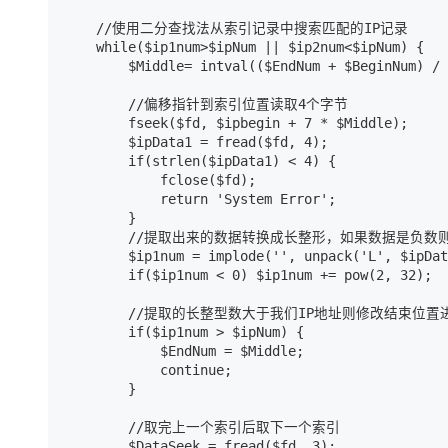
    //使用二分查找法从索引记录中搜索匹配的IP记录

    while($ip1num>$ipNum || $ip2num<$ipNum) {

        $Middle= intval(($EndNum + $BeginNum) / 
        //偏移指针到索引位置读取4个字节

        fseek($fd, $ipbegin + 7 * $Middle);

        $ipData1 = fread($fd, 4);

        if(strlen($ipData1) < 4) {

            fclose($fd);

            return 'System Error';

        }

        //提取出来的数据转换成长整形，如果数据是负数则
        $ip1num = implode('', unpack('L', $ipDat
        if($ip1num < 0) $ip1num += pow(2, 32);

        //提取的长整型数大于我们IP地址则修改结束位置
        if($ip1num > $ipNum) {

            $EndNum = $Middle;

            continue;

        }

        //取完上一个索引后取下一个索引

        $DataSeek = fread($fd, 3);
