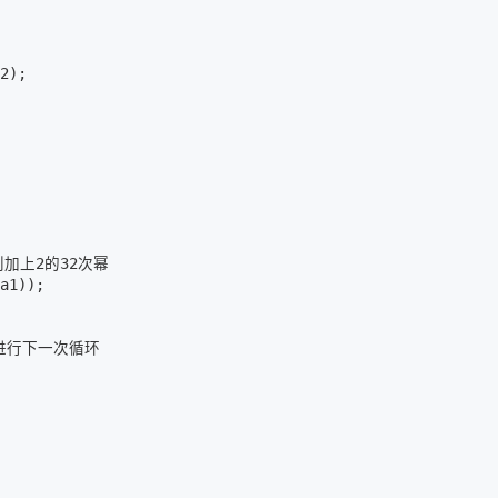
2);

加上2的32次幂

a1));

进行下一次循环
