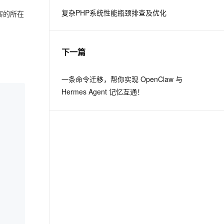
复杂PHP系统性能瓶颈排查及优化
访客的所在
息提取
与 AI 智能体进行实时音视频通话
从文本、图片、视频中提取结构化的属性信息
构建支持视频理解的 AI 音视频实时通话应用
下一篇
t.diy 一步搞定创意建站
构建大模型应用的安全防护体系
通过自然语言交互简化开发流程,全栈开发支持
通过阿里云安全产品对 AI 应用进行安全防护
一条命令迁移，帮你实现 OpenClaw 与
Hermes Agent 记忆互通！