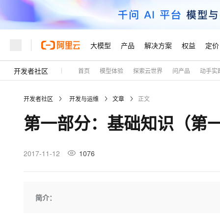
大模型
产品
解决方案
权益
定价
开发者社区
首页
模型体验
探索云世界
问产品
动手实
大模型
产品
解决方案
权益
定价
云市场
伙伴
服务
了解阿里云
精选产品
精选解决方案
普惠上云
产品定价
精选商城
成为销售伙伴
售前咨询
为什么选择阿里云
千问AI平台
开发者社区
开发与运维
文章
正文
了解云产品的定价详情
大模型服务平台百炼
千问办公，解锁你的工作
普惠上云 官方力荐
分销伙伴
在线服务
网站建设
什么是云计算
大
第一部分：基础知识（第
大模型服务与应用平台
企业级Agent产品，直接
云服务器38元/年起，超
咨询伙伴
多端小程序
技术领先
云上成本管理
售后服务
轻量应用服务器
Agency Agents：拥
官方推荐返现计划
大模型
精选产品
精选解决方案
Salesforce 国际版订阅
稳定可靠
管理和优化成本
推荐新用户得奖励，单订单
销售伙伴合作计划
2017-11-12
1076
自助服务
友盟天域
安全合规
人工智能与机器学习
AI
文本生成
云数据库 RDS
HappyHorse 打造一
云工开物
无影生态合作计划
在线服务
观测云
分析师报告
高校专属算力普惠，学生认
计算
互联网应用开发
Qwen3.8-Max
HOT
Salesforce On Alibaba C
工单服务
Tuya 物联网平台阿里云
研究报告与白皮书
人工智能平台 PAI
快速拥有专属 OpenClaw
简介：
大模
Consulting Partner 合
大数据
容器
智能体时代全能旗舰模型
免费试用
短信专区
一站式AI开发、训练和推
蓝凌 OA
AI 大模型销售与服务生
现代化应用