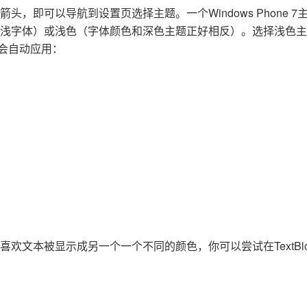
Deepseek-v4-pro
HappyHors
同享
万小智 AI 建站低至 15元/月
Qoder CN
AI 短剧/漫剧
云原生数据库 
即可以导航到设置页选择主题。一个Windows Phone 7
快递物流查询
WordPress
成为服务伙
高校合作
点，立即开启云上创新
覆盖公网/内网、递归/权威、移动APP等全场景解析服务
送.CN域名，送备案服务码
基于千问大模型等，支持代码智能生成、研发智能问答
AI助力短剧
态智能体模型
旗舰 MoE 大模型，百万上下文与顶尖推理能力
图生视频，流
浅字体）或浅色（字体颜色和深色主题正好相反）。选择浅色主
Ubuntu
服务生态伙伴
颜色会自动应用：
云工开物
企业应用
Works
Night Plan 支持 Qwen 3.8-Max
云原生大数据计算服务 MaxCompute
AI 办公
容器服务 Kub
NEW
GLM-5.2
Wan2.7-T
Red Hat
30+ 款产品免费体验
Data Agent 驱动的一站式 Data+AI 开发治理平台
夜间 5 折，Qwen/Meoo/TokenPlan 客户专享
面向分析的企业级SaaS模式云数据仓库
AI智能应用
提供一站式管
科研合作
视觉 Coding、空间感知、多模态思考等全面升级
1M上下文，专为长程任务能力而生
ERP
堂（旗舰版）
SUSE
智能客服
CRM
防护产品
2个月
自动承接线索
建站小程序
OA 办公系统
AI 应用构建
大模型原生
力提升
财税管理
模板建站
Qoder
大模型服务平台百炼-应用模版
HOT
NEW
面向真实软件
个人版上线、团队版降价；千问3.8-Max首发发尝鲜
丰富多元化的应用模版和解决方案
400电话
定制建站
万有无界
大模型服务平台百炼-智能体
方案
广告营销
模板小程序
的模型效果
灵活可视化地构建企业级 Agent
定制小程序
文本被显示成另一个一个不同的颜色，你可以尝试在TextBlo
秒悟
人工智能平台 PAI
APP 开发
云端极速 AI 
新一代 AI 视频生成模型，深度适配广告营销等场景
AI Native 的算法工程平台，一站式完成建模、训练、推理服务部署
建站系统