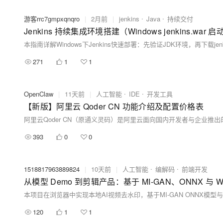
游客rrc7gmpxqnqro
|
2月前
|
jenkins
Java
持续交付
Jenkins 持续集成环境搭建（Windows jenkins.wa
271
1
1
OpenClaw
|
11天前
|
人工智能
IDE
开发工具
【新版】阿里云 Qoder CN 功能介绍及配置价格表
393
0
0
1518817963889824
|
10天前
|
人工智能
编解码
前端开发
从模型 Demo 到剪辑产品：基于 MI-GAN、ONNX 与
120
1
1