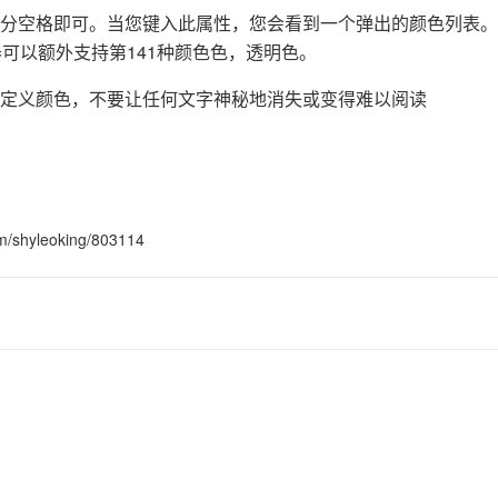
分空格即可。当您键入此属性，您会看到一个弹出的颜色列表。
浏览器可以额外支持第141种颜色色，透明色。
AI 应用
10分钟微调：让0.6B模型媲美235B模
多模态数据信
型
依托云原生高可用架构,实现Dify私有化部署
定义颜色，不要让任何文字神秘地消失或变得难以阅读
用1%尺寸在特定领域达到大模型90%以上效果
一个 AI 助手
超强辅助，Bol
即刻拥有 DeepSeek-R1 满血版
在企业官网、通讯软件中为客户提供 AI 客服
多种方案随心选，轻松解锁专属 DeepSeek
shyleoking/803114