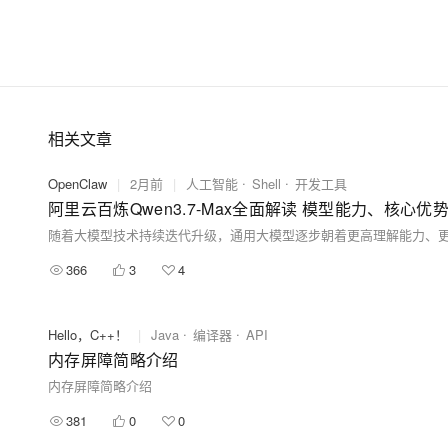
相关文章
OpenClaw
|
2月前
|
人工智能
Shell
开发工具
阿里云百炼Qwen3.7-Max全面解读 模型能力、核心优
366
3
4
Hello，C++！
|
Java
编译器
API
内存屏障简略介绍
内存屏障简略介绍
381
0
0