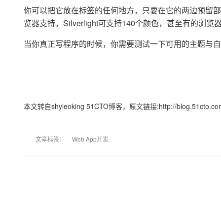
大模型解决方案
你可以把它放在标签的任何地方，只要在它的两边预留部
迁移与运维管理
览器支持，Silverlight可支持140个颜色，甚至有的
快速部署 Dify，高效搭建 
专有云
当你真正写程序的时候，你需要测试一下可用的主题与自
10 分钟在聊天系统中增加
本文转自shyleoking 51CTO博客，原文链接:http://blog.51cto.com/
文章标签：
Web App开发