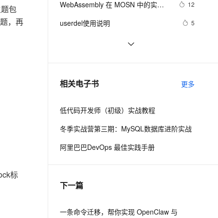
安全
WebAssembly 在 MOSN 中的实践 - 
我要投诉
e-1.1-I2V
Cosyvoice-V3-Flash
12
PolarDB
上云场景组合购
主题包
Milvus 弹性伸缩功能新增节
伴
基础框架篇
漫剧创作，剧本、分镜、视频高效生成
100%兼容MySQL、PostgreSQL，兼容Oracle，支持集中和分布式
覆盖90%+业务场景，专享组合折扣价
点支持范围
畅自然，细节丰富
高表现力语音合成大模型，语音克隆听感自然
题，再
VPN
userdel使用说明
5
ernetes 版 ACK
云聚AI 严选权益
AI 原生数据库服务发布
SSL 证书
自己看系统的“系统还原”
14
2V
Fun-ASR
，一键激活高效办公新体验
理容器应用的 K8s 服务
精选AI产品，从模型到应用全链提效
Agent 数据网关
文戏情感细腻自然，动作戏激烈拳拳到肉，实现更强表演能力
支持中英文自由切换，具备更强的噪声鲁棒性
堡垒机
AngularJS 五大特性，加快 Web 应
674
AI 用量加速计划
云原生数据库 PolarDB
用开发
防火墙
、识别商机，让客服更高效、服务更出色。
WPF游戏开发——小鸡快跑
新老同享，达量后返
Agentic Database 发布
5
相关电子书
更多
主机安全
应用
低代码开发师（初级）实战教程
千问办公
NEW
AI 应用及服务市场
的智能体编程平台
一站式AI生产力平台
冬季实战营第三期：MySQL数据库进阶实战
AI 应用
伶鹊
阿里巴巴DevOps 最佳实践手册
企业级人与Agent协作平台，接入和调度多个数字员工
智能客服平台，对话机器人、对话分析、智能外呼
大模型
ck标
大模型服务平台百炼 - 全妙
自然语言处理
下一篇
应用创作平台
多模态内容创作工具，已接入 DeepSeek
数据标注
机器学习
一条命令迁移，帮你实现 OpenClaw 与