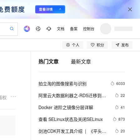
文档
备案
控制台
个人
积分
发布
验
作计划
器
AI 活动
专业服务
服务伙伴合作计划
开发者社区
加入我们
产品动态
服务平台百炼
阿里云 OPC 创新助力计划
热门文章
最新文章
一站式生成采购清单，支持单品或批量购买
S产品伙伴计划（繁花）
峰会
CS
造的大模型服务与应用开发平台
Qwen Audio：打造专属 AI 语音助手
一句话生成原生可编辑精美 PPT 文稿
AI 生产力先锋
Al MaaS 服务伙伴赋能合作
域名
博文
Careers
NEW
至高可申请百万元
Qwen3.8-Max 模型上线
开启高性价比 AI 编程新体验
弹性可伸缩的云计算服务
Qwen-Audio-3.0-Realtime 端到端实时语音角色扮演
输入一句话想法, 轻松生成专业的 PPT
先锋实践拓展 AI 生产力的边界
Token 补贴，五大权
计划
海大会
伙伴信用分合作计划
商标
问答
社会招聘
拍立淘的图像搜索与识别
6033
益加速 OPC 成功
eek-V4-Pro
SS
一键部署幻兽帕鲁游戏服务器
飞天发布时刻
HOT
Open Search 向量检索版支
划
备案
电子书
校园招聘
pSeek-V4-Pro
视频创作，一键激活电商全链路生产力
稳定、安全、高性价比、高性能的云存储服务
一键购买专属联机服务器，轻松开启游戏
所见，即是所愿
持视频检索 Pipeline 功能
更多支持
阿里云大数据利器之-RDS迁移到
22
版权
划
公司注册
镜像站
视频生成
语音识别与合成
Maxcompute实现动态分区
专属 QwenPaw
漫剧工坊：一站式动画创作平台
AI 实训营
HOT
应用身份服务 (IDaaS)
Docker 进阶之镜像分层详解
41
合作伙伴培训与认证
划
上云迁移
站生成，高效打造优质广告素材
全接入的云上超级电脑
从聊天伙伴进化为能主动干活的本地数字员工
快速生产连贯的高质量长漫剧
从基础到进阶，Agent 创客手把手教你
OpenClaw 管理能力上线
lScope
我要反馈
e-1.1-T2V
Qwen3-TTS-Flash
查看 SELinux状态及关闭SELinux
873
查询合作伙伴
n Alibaba Cloud ISV 合作
代维服务
建企业门户网站
10 分钟搭建微信、支付宝小程序
MaxCompute MaxFrame 提
畅细腻的高质量视频
离线语音合成大模型，多语言方言自适应，低延迟高稳定
创新加速
剑池CDK开发工具介绍  |  《平头哥
ope
登录合作伙伴管理后台
20
我要建议
站，无忧落地极速上线
以可视化方式快速构建移动和 PC 门户网站
国内短信简单易用，安全可靠，秒级触达，全球覆盖200+国家和地区。
高效部署网站，快速应用到小程序
供自动弹性内存功能
剑池CDK快速上手指南》第一章