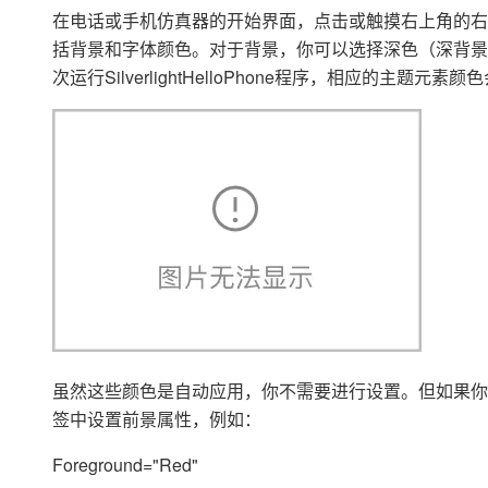
存储
天池大赛
Qwen3.7-Plus
云解析DNS
解决方案免费试用 新老
在电话或手机仿真器的开始界面，点击或触摸右上角的右箭头，
电子合同
最高领取价值200元试用
能看、能想、能动手的多模
安全
网络与CDN
括背景和字体颜色。对于背景，你可以选择深色（深背景
AI 算法大赛
畅捷通
次运行SilverlightHelloPhone程序，相应的主题元素
大数据开发治理平台 Data
AI 产品 免费试用
网络
安全
云开发大赛
Qwen3-VL-Plus
Tableau 订阅
1亿+ 大模型 tokens 和 
可观测
入门学习赛
中间件
AI空中课堂在线直播课
云防火墙
140+云产品 免费试用
上云与迁云
云原生的云上边界网络安全
产品新客免费试用，最长1
数据库
生态解决方案
大模型服务
企业出海
大模型ACA认证体验
大数据计算
助力企业全员 AI 认知与能
行业生态解决方案
千问AI平台-Token Plan
政企业务
媒体服务
开发者生态解决方案
企业服务与云通信
千问AI平台-模型体验
AI 开发和 AI 应用解决
在线体验全尺寸、多种模态
域名与网站
虽然这些颜色是自动应用，你不需要进行设置。但如果你喜欢
Happy 系列大模型
终端用户计算
签中设置前景属性，例如：
Serverless
Foreground="Red"
开发工具