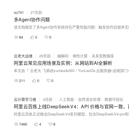
ou741
|
27天前
多Agent协作问题
该文档报告了多Agent协作系统存在严重性能问题：触发协作后程
84
0
0
云老大运维
|
29天前
|
编解码
弹性计算
关系型数据库
阿里云常见应用场景及实例：从网站到AI全解析
本文由『 云老大 飞弟@yunlaoda360 / YunLaoDa-云服务器•运
211
0
0
云计算学习者
|
4月前
|
人工智能
自然语言处理
数据可视化
阿里云百炼上线DeepSeek-V4：API 价格与官网一致
7466
4
8