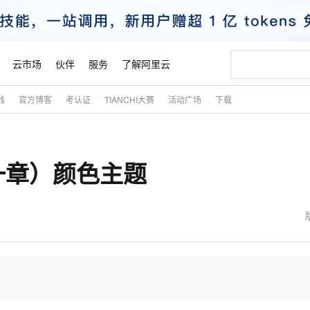
云市场
伙伴
服务
了解阿里云
践
官方博客
考认证
TIANCHI大赛
活动广场
下载
AI 特惠
数据与 API
成为产品伙伴
企业增值服务
最佳实践
价格计算器
AI 场景体
基础软件
产品伙伴合
阿里云认证
市场活动
配置报价
大模型
自助选配和估算价格
新方式
睿译宝，AI翻译排版一步到位
智启 AI 普惠权益
产品生态集成认证中心
企业支持计划
云上春晚
域名与网站
千问官方 MaaS 平台，为开发者和 Agent 而生，新用户赠送 1 亿 + tokens 额度
AI Coding
阿里云Maa
2026 阿里云
云服务器 E
为企业打
数据集
Windows
大模型认证
模型
NEW
一章）颜色主题
交付可用成果
值低价云产品抢先购
上传文档即自动完成翻译和格式还原
至高享 1亿+免费 tokens，加速 Al 应用落地
提供智能易用的域名与建站服务
智能编程，一键
安全可靠、
产品生态伙伴
专家技术服务
云上奥运之旅
弹性计算合作
阿里云中企出
手机三要素
宝塔 Linux
全部认证
价格优势
有专属领域专家
GLM-5.2：长任务时代开源旗舰模型
阿里云 OPC 创新助力计划
千问大模型
即刻拥有 DeepS
AI 电商营销
对象存储 O
大模型
产品生态伙伴工作台
企业增值服务台
云栖战略参考
云存储合作计
云栖大会
身份实名认证
CentOS
训练营
推动算力普惠，释放技术红利
最高返9万
多领域专家智能体,一键组建 AI 虚拟交付团队
快速构建应用程序和网站，即刻迈出上云第一步
至高百万元 Token 补贴，加速一人公司成长
多元化、高性能、安全可靠的大模型服务
真正可用的 1M 上下文,一次完成代码全链路开发
轻松解锁专属 Dee
从图文生成到
云上的中国
数据库合作计
活动全景
短信
Docker
图片和
站式影视创作平台
Hermes Agent，打造自进化智能体
Token Plan 模型订阅计划
数字证书管理服务（原SSL证书）
5 分钟轻松部署
AI 广告创作
无影云电脑
企业成长
NEW
信息公告
看见新力量
云网络合作计
OCR 文字识别
JAVA
证享300元代金券
可视化编排打通从文字构思到成片全链路闭环
全托管，含MySQL、PostgreSQL、SQL Server、MariaDB多引擎
自主进化，持久记忆，越用越聪明
Qwen3.8-Max 首发尝鲜，限时加量 10 倍，夜间低至2折
实现全站HTTPS，呈现可信的WEB访问
图文、视频一
随时随地安
魔搭 Mode
Kimi-K3
HappyHors
NEW
loud
服务实践
官网公告
金融模力时刻
Salesforce O
版
发票查验
全能环境
Claude Code + GStack 打造工程团队
千问办公，限时限量积分加倍
Qoder
低代码高效构
AI 建站
短信服务
型
NEW
作计划
Kimi 最新旗舰模型，长程编程与推理利器
让文字生成流
计划
创新中心
魔搭 ModelSc
健康状态
理服务
让AI从“聊天伙伴”进化为能干活的“数字员工”
安装技能 GStack，拥有专属 AI 工程团队
你的AI工作搭子，覆盖日常办公高频场景
面向真实软件的智能体编程平台
0 代码专业建
客户案例
天气预报查询
操作系统
态合作计划