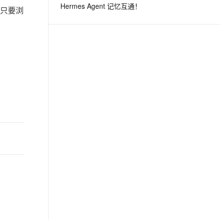
Hermes Agent 记忆互通！
只要浏
息提取
与 AI 智能体进行实时音视频通话
从文本、图片、视频中提取结构化的属性信息
构建支持视频理解的 AI 音视频实时通话应用
t.diy 一步搞定创意建站
构建大模型应用的安全防护体系
通过自然语言交互简化开发流程,全栈开发支持
通过阿里云安全产品对 AI 应用进行安全防护