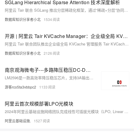
SGLang Hierarchical Sparse Attention 技术深度解析
阿里云 Tair 联合 SGLang 推出分层稀疏化框架，通过“稀疏+分层”协同优化，将 KVCache 从 GPU 显存扩展至 CPU 与远端存储，实现计算与存储效率双突破，为百万级超长上下文推理提供新路径。
数据库知识分享者小北
1534
开源 | 阿里云 Tair KVCache Manager：企业级全局 KVCache 管理服务的架构设计与实现
阿里云 Tair 联合团队推出企业级全局 KVCache 管理服务 Tair KVCache Manager，通过中心化元数据管理与多后端存储池化，实现 KVCache 的跨实例共享与智能调度。该服务解耦算力与存储，支持弹性伸缩、多租户隔离及高可用保障，显著提升缓存命中率与资源利用率，重构大模型推理成本模型，支撑智能体时代的规模化推理需求。
数据库知识分享者小北
2126
南京观海微电子---多路降压稳压DC-DC开关电源电路设计（3.3V、5V、12V、ADJ）
LM2596是一款高效率降压稳压芯片，支持3A输出电流，输入电压可达40V，具有过热、限流保护功能。提供固定（3.3V/5V/12V）和可调（ADJ）版本，广泛用于电源转换设计。
游客rco5ta3vbbpc2
1133
阿里云首次规模部署LPO光模块
2024年阿里云基础设施网络团队完成线性可插拔光模块（LPO, Linear Pluggable Optics）规模上线，成为全球首家实现LPO技术规模部署的云服务商。
阿里云基础设施.
1527