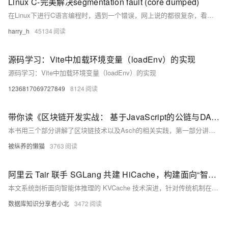
Linux C-完美解决segmentation fault (core dumped)
在Linux下进行C语言编程时，遇到一个错误，网上说的都很复杂，看都看不懂，其实就是你对指针进行直接操作之前，没有对它进行分配地址空间。 所以在运行的时候，它不知道在那里操作（比如赋值，取值），所以才报了这个错误。
harry_h
45134
源码学习：Vite中加载环境变量（loadEnv）的实现
源码学习：Vite中加载环境变量（loadEnv）的实现
1236817069727849
8124
带你读《区块链开发实战： 基于JavaScript的公链与DApp开发》之一：自己动手实现一个区块链系统
本书用三个部分讲解了区块链技术以及Asch的相关实践，第一部分讲解了区块链技术的基本概念，并用300行代码实现了一个最小的、可运行的区块链；第二部分分析Asch的源码，讲解Asch的实现原理；第三部分介绍了基于Asch的侧链技术的DApp开发实战。
被纵养的懒猫
3763
阿里云 Tair 联手 SGLang 共建 HiCache，构建面向“智能体式推理”的缓存新范式
本文系统剖析面向智能体推理的 KVCache 技术演进，针对传统机制在长上下文、多轮决策与多智能体协同中的状态膨胀、持久化缺失和缓存孤立三大瓶颈，介绍阿里云 Tair KVCache 团队联合 SGLang 社区推出的 HiCache 分层缓存体系。该方案通过显存-内存-3FS 多级卸载与全局共享，实现缓存命中率提升至80%，TTFT 降低56%，推理 QPS 翻倍，支撑智能体时代的大模型高效推理。
数据库知识分享者小北
3472