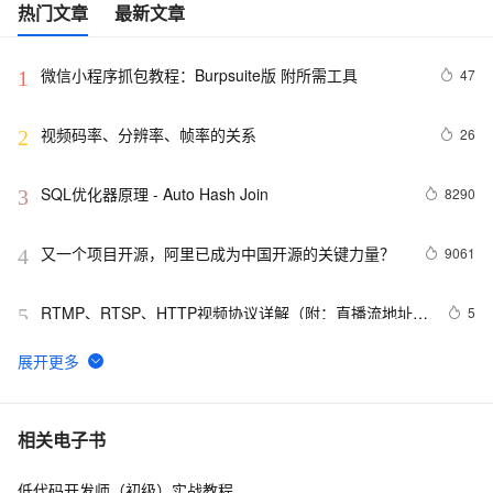
热门文章
最新文章
微信小程序抓包教程：Burpsuite版 附所需工具
47
1
视频码率、分辨率、帧率的关系
26
2
SQL优化器原理 - Auto Hash Join
8290
3
又一个项目开源，阿里已成为中国开源的关键力量？
9061
4
RTMP、RTSP、HTTP视频协议详解（附：直播流地址、
5
5
播放软件）
谷歌CEO皮查伊：对重返中国持开放态度
750
6
C语言项目参考解答：全正整数后再计算
654
7
相关电子书
低代码开发师（初级）实战教程
俗人解读 三维渲染 的工作过程
656