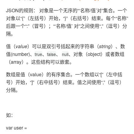
JSON的规则： 对象是一个无序的“‘名称/值’对”集合。一个
对象以“{”（左括号）开始，“}”（右括号）结束。每个“名称”
后跟一个“:”（冒号）；“‘名称/值’ 对”之间使用“,”（逗号）分
隔。
值（
value
）可以是双引号括起来的字符串（
string
）、数
值(number)、
、
、
、对象（object）或者数组
true
false
null
（array）。这些结构可以嵌套。
数组是值（value）的有序集合。一个数组以“[”（左中括
号）开始，“]”（右中括号）结束。值之间使用“,”（逗号）
分隔。
如：
var
user =