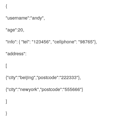
{
"username"
:
"andy"
,
"age"
:20,
"info"
: {
"tel"
:
"123456"
,
"cellphone"
:
"98765"
},
"address"
:
[
{
"city"
:
"beijing"
,
"postcode"
:
"222333"
},
{
"city"
:
"newyork"
,
"postcode"
:
"555666"
}
]
}