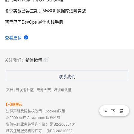
8
冬季实战营第三期：MySQL数据库进阶实战
国土档案管理信息系统【档案著录】-他项权利类档案
581
9
阿里巴巴DevOps 最佳实践手册
著录
使用TWO_TASK或者LOCAL环境变量?
586
10
查看更多
关注我们：
新浪微博
联系我们
文档
|
开发者社区
|
天池大赛
|
培训与认证
下一篇
法律声明及隐私权政策
|
Cookies政策
© 2009-现在 Aliyun.com 版权所有
增值电信业务经营许可证：
浙B2-20080101
域名注册服务机构许可：
浙D3-20210002