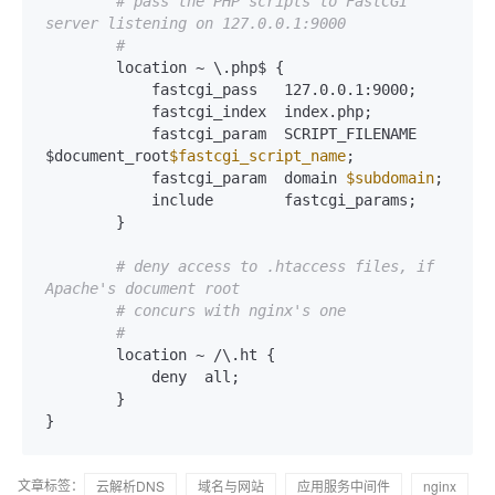
# pass the PHP scripts to FastCGI 
server listening on 127.0.0.1:9000
#
        location ~ \.php$ {

            fastcgi_pass   127.0.0.1:9000;

            fastcgi_index  index.php;

            fastcgi_param  SCRIPT_FILENAME  
$document_root
$fastcgi_script_name
;

            fastcgi_param  domain 
$subdomain
;

            include        fastcgi_params;

        }

# deny access to .htaccess files, if 
Apache's document root
# concurs with nginx's one
#
        location ~ /\.ht {

            deny  all;

        }

}
文章标签：
云解析DNS
域名与网站
应用服务中间件
nginx