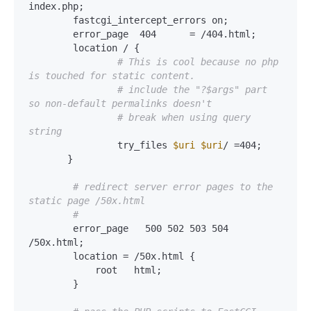
index.php;

        fastcgi_intercept_errors on;

        error_page  404      = /404.html;

        location / {

# This is cool because no php 
is touched for static content.
# include the "?$args" part 
so non-default permalinks doesn't
# break when using query 
string
                try_files 
$uri
$uri
/ =404;

       }

# redirect server error pages to the 
static page /50x.html
#
        error_page   500 502 503 504  
/50x.html;

        location = /50x.html {

            root   html;

        }
