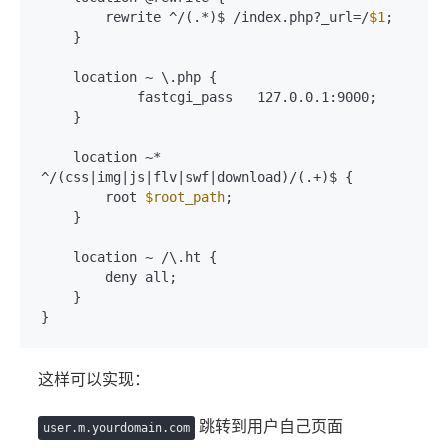
        rewrite ^/(.*)$ /index.php?_url=/
$1
;

    }

    location ~ \.php {

            fastcgi_pass   127.0.0.1:9000;

    }

    location ~* 
^/(css|img|js|flv|swf|download)/(.+)$ {

        root 
$root_path
;

    }

    location ~ /\.ht {

        deny all;

    }

}
这样可以实现：
跳转到用户自己页面
user
.
m
.
yourdomain
.
com