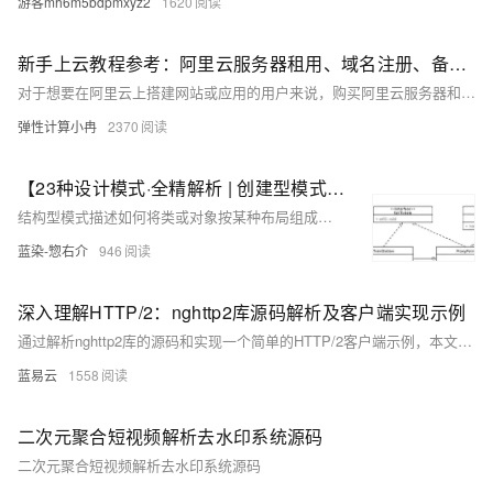
游客mh6m5bdpmxyz2
1620
新手上云教程参考：阿里云服务器租用、域名注册、备案及域名解析流程图文教程
对于想要在阿里云上搭建网站或应用的用户来说，购买阿里云服务器和注册域名，绑定以及备案的流程至关重要。本文将以图文形式为您介绍阿里云服务器购买、域名注册、备案及绑定的全流程，以供参考，帮助用户轻松上手。
弹性计算小冉
2370
【23种设计模式·全精解析 | 创建型模式篇】5种创建型模式的结构概述、实现、优缺点、扩展、使用场景、源码解析
结构型模式描述如何将类或对象按某种布局组成更大的结构。它分为类结构型模式和对象结构型模式，前者采用继承机制来组织接口和类，后者釆用组合或聚合来组合对象。由于组合关系或聚合关系比继承关系耦合度低，满足“合成复用原则”，所以对象结构型模式比类结构型模式具有更大的灵活性。 结构型模式分为以下 7 种： • 代理模式 • 适配器模式 • 装饰者模式 • 桥接模式 • 外观模式 • 组合模式 • 享元模式
蓝染-惣右介
946
深入理解HTTP/2：nghttp2库源码解析及客户端实现示例
通过解析nghttp2库的源码和实现一个简单的HTTP/2客户端示例，本文详细介绍了HTTP/2的关键特性和nghttp2的核心实现。了解这些内容可以帮助开发者更好地理解HTTP/2协议，提高Web应用的性能和用户体验。对于实际开发中的应用，可以根据需要进一步优化和扩展代码，以满足具体需求。
蓝易云
1558
二次元聚合短视频解析去水印系统源码
二次元聚合短视频解析去水印系统源码