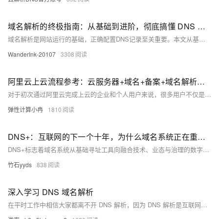
域名解析的终极指南：从基础到进阶，彻底搞懂 DNS 记录
域名解析是网站运行的基础，正确配置DNS记录至关重要。本文从基础到进阶全面解析DNS知识，涵盖A、AAAA、CNAME、MX、TXT、CAA等常见记录类型及其应用场景。通过学习，你将了解DNS的工作原理，掌握如何优化域名配置，确保网站与邮件服务高效运行。无论搭建个人博客还是企业官网，本文都能助你轻松搞定域名解析！
WanderInk-20107
3308
阿里云上云流程参考：云服务器+域名+备案+域名解析绑定，全流程图文详解
对于初次通过阿里云完成上云的企业和个人用户来说，很多用户不仅是需要选购云服务器，同时还需要注册域名以及完成备案和域名的解析相关流程，从而实现网站的上线。本文将以上云操作流程为核心，结合阿里云的活动政策与用户系统梳理云服务器选购、域名注册、备案申请及域名绑定四大关键环节，以供用户完成线上业务部署做出参考。
弹性计算小冉
1810
DNS+：互联网的下一个十年，为什么域名系统正在重新定义数字生态？ ——解读《“DNS+”发展白皮书（2023）》
DNS+标志着域名系统从基础寻址工具向融合技术、业态与治理的数字生态中枢转变。通过与IPv6、AI和区块链结合，DNS实现了智能调度、加密传输等新功能，支持工业互联网、Web3及万物互联场景。当前，中国IPv6用户达7.6亿，全球DNSSEC支持率三年增长80%，展现了其快速发展态势。然而，DNS+仍面临安全威胁、技术普惠瓶颈及生态协同挑战。未来，需推动零信任DNS模型、加强威胁情报共享，并加速标准制定，以筑牢数字时代网络根基，实现更安全、高效的数字生态建设。
竹石yyds
838
深入学习 DNS 域名解析
在平时工作中相信大家都离不开 DNS 解析，因为 DNS 解析是互联网访问的第一步，无论是使用笔记本浏览器访问网络还是打开手机APP的时候，访问网络资源的第一步必然要经过DNS解析流程。