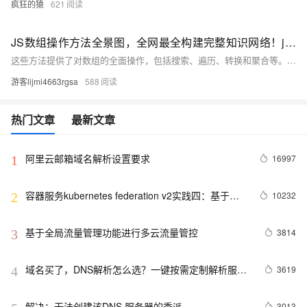
疯狂的猿
621
JS数组操作方法全景图，全网最全构建完整知识网络！js数组操作方法全集（实现筛选转换、随机排序洗牌算法、复杂数据处理统计等情景详解，附大量源码和易错点解析）
这些方法提供了对数组的全面操作，包括搜索、遍历、转换和聚合等。通过分为原地操作方法、非原地操作方法和其他方法便于您理解和记忆，并熟悉他们各自的使用方法与使用范围。详细的案例与进阶使用，方便您理解数组操作的底层原理。链式调用的几个案例，让您玩转数组操作。 只有锻炼思维才能可持续地解决问题，只有思维才是真正值得学习和分享的核心要素。如果这篇博客能给您带来一点帮助，麻烦您点个赞支持一下，还可以收藏起来以备不时之需，有疑问和错误欢迎在评论区指出~
游客lijmi4663rgsa
588
热门文章
最新文章
阿里云邮箱域名解析设置要求
16997
1
容器服务kubernetes federation v2实践四：基于
10232
2
External-DNS的多集群Service DNS实践
基于全局流量管理功能进行多云流量管控
3814
3
域名买了，DNS解析怎么选？一键按需定制解析服务
3619
4
不是梦
解决：无法创建该DNS 服务器的委派
3013