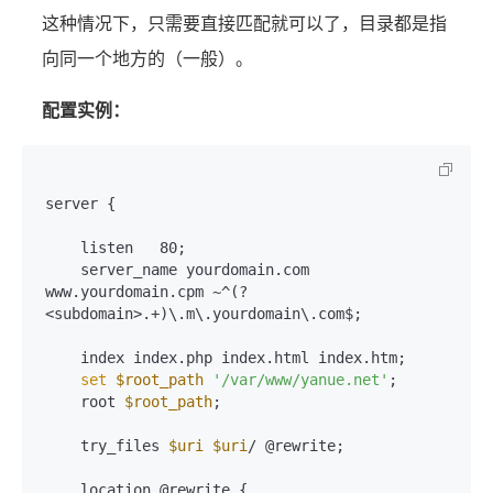
这种情况下，只需要直接匹配就可以了，目录都是指
向同一个地方的（一般）。
配置实例：
server {

    listen   80;

    server_name yourdomain.com 
www.yourdomain.cpm ~^(?
<subdomain>.+)\.m\.yourdomain\.com$;

    index index.php index.html index.htm;

set
$root_path
'/var/www/yanue.net'
;

    root 
$root_path
;

    try_files 
$uri
$uri
/ @rewrite;

    location @rewrite {
