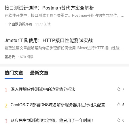
接口测试新选择：Postman替代方案全解析
在软件开发中，接口测试工具至关重要。Postman长期占据主导地位，但随着国产工具的崛起，越来越多开发者转向更适合中国市场的替代方案——Apifox。它不仅支持中英文切换、完全免费不限人数，还具备强大的可视化操作、自动生成文档和API调试功能，极大简化了开发流程。
一个幽默的程序员
1177
Jmeter工具使用：HTTP接口性能测试实战
希望这篇文章能够帮助你初步理解如何使用JMeter进行HTTP接口性能测试，有兴趣的话，你可以研究更多关于JMeter的内容。记住，只有理解并掌握了这些工具，你才能充分利用它们发挥其应有的价值。+
蓝易云
1670
热门文章
最新文章
深入理解软件测试中的边界值分析法
7
1
CentOS-7.2部署DNS域名解析服务器并进行相关配置测
5
2
试
从应届生到测试顶会讲师，他只用了一年时间！
6
3