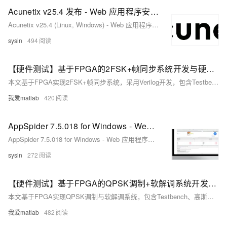
Acunetix v25.4 发布 - Web 应用程序安全测试
Acunetix v25.4 (Linux, Windows) - Web 应用程序安全测试
sysin
494
【硬件测试】基于FPGA的2FSK+帧同步系统开发与硬件片内测试,包含高斯信道,误码统计,可设置SNR
本文基于FPGA实现2FSK+帧同步系统，采用Verilog开发，包含Testbench、高斯信道、误码统计及可设置SNR功能。硬件版本新增ILA在线数据采集与VIO在线SNR设置模块，验证调制解调过程。理论部分介绍FSK调制解调原理、功率谱特性及帧同步机制，代码实现FSK信号生成与处理，适合数字通信学习与实践。
我爱matlab
420
AppSpider 7.5.018 for Windows - Web 应用程序安全测试
AppSpider 7.5.018 for Windows - Web 应用程序安全测试
sysin
272
【硬件测试】基于FPGA的QPSK调制+软解调系统开发与硬件片内测试,包含信道模块,误码统计模块,可设置SNR
本文基于FPGA实现QPSK调制与软解调系统，包含Testbench、高斯信道、误码率统计模块，并支持不同SNR设置。硬件版本新增ILA在线数据采集和VIO在线SNR设置功能，提供无水印完整代码及测试结果。通过VIO分别设置SNR为6dB和12dB，验证系统性能。配套操作视频便于用户快速上手。 理论部分详细解析QPSK调制原理及其软解调实现过程，涵盖信号采样、相位估计、判决与解调等关键步骤。软解调通过概率估计（如最大似然法）提高抗噪能力，核心公式为*d = d_hat / P(d_hat|r[n])*，需考虑噪声对信号点分布的影响。 附Verilog核心程序代码及注释，助力理解与开发。
我爱matlab
482