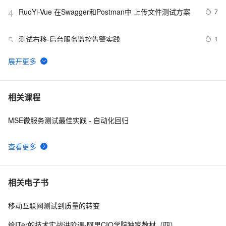
RuoYi-Vue 在Swagger和Postman中 上传文件测试方案
7
4
测试右移-后台服务监控告警实践
1
5
征文分享｜OceanBase 3.1.2 数据库性能测试探索
5
6
Junit测试框架
585
7
相关课程
MSE微服务测试最佳实践 - 自动化回归
本地开发和测试环境为什么一定建议用127.0.0.1或者
16
8
localhost
查看更多
【实测】django测试平台的各种权限管理设计解决方案！
5
9
超干货！
阿里云智能视觉开放平台人脸人体API测试Demo
7
10
相关电子书
移动互联网测试到质量的转变
给ITer的技术实战进阶课-阿里CIO学院独家教材（四）