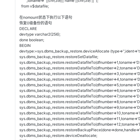
',toname=>' ||chr(39)|| name ||chr(39) || ');'
from v$datafile;
在nomount状态下执行以下语句
恢复0级备份的语句
DECLARE
devtype varchar2(256);
done boolean;
BEGIN
devtype:=sys.dbms_backup_restore.deviceAllocate (type=>'',ident=>'t1
sys.dbms_backup_restore.restoreSetDatafile;
sys.dbms_backup_restore.restoreDatafileTo(dfnumber=>1,toname=
sys.dbms_backup_restore.restoreDatafileTo(dfnumber=>2,toname
sys.dbms_backup_restore.restoreDatafileTo(dfnumber=>3,toname
sys.dbms_backup_restore.restoreDatafileTo(dfnumber=>4,toname=
sys.dbms_backup_restore.restoreDatafileTo(dfnumber=>5,toname
sys.dbms_backup_restore.restoreDatafileTo(dfnumber=>6,toname=
sys.dbms_backup_restore.restoreDatafileTo(dfnumber=>7,toname=
sys.dbms_backup_restore.restoreDatafileTo(dfnumber=>8,toname=
sys.dbms_backup_restore.restoreDatafileTo(dfnumber=>9,toname=
sys.dbms_backup_restore.restoreDatafileTo(dfnumber=>10,toname
sys.dbms_backup_restore.restoreDatafileTo(dfnumber=>11,toname=
sys.dbms_backup_restore.restoreDatafileTo(dfnumber=>12,tonam
sys.dbms_backup_restore.restoreBackupPiece(done=>done,handle=>
sys.dbms_backup_restore.deviceDeallocate;