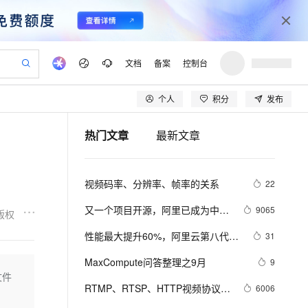
文档
备案
控制台
个人
积分
发布
验
作计划
器
AI 活动
专业服务
服务伙伴合作计划
开发者社区
加入我们
产品动态
服务平台百炼
阿里云 OPC 创新助力计划
热门文章
最新文章
一站式生成采购清单，支持单品或批量购买
io：打造专属 AI 语音助手
S产品伙伴计划（繁花）
峰会
CS
造的大模型服务与应用开发平台
一句话生成原生可编辑精美 PPT 文稿
AI 生产力先锋
Al MaaS 服务伙伴赋能合作
域名
博文
Careers
至高可申请百万元
Qwen3.8-Max 模型上线
开启高性价比 AI 编程新体验
弹性可伸缩的云计算服务
Qwen-Audio-3.0-Realtime 端到端实时语音角色扮演
输入一句话想法, 轻松生成专业的 PPT
先锋实践拓展 AI 生产力的边界
Token 补贴，五大权
计划
海大会
伙伴信用分合作计划
商标
问答
社会招聘
视频码率、分辨率、帧率的关系
22
益加速 OPC 成功
eek-V4-Pro
SS
一键部署幻兽帕鲁游戏服务器
飞天发布时刻
HOT
Open Search 向量检索版支
划
备案
电子书
校园招聘
pSeek-V4-Pro
视频创作，一键激活电商全链路生产力
稳定、安全、高性价比、高性能的云存储服务
一键购买专属联机服务器，轻松开启游戏
所见，即是所愿
持视频检索 Pipeline 功能
更多支持
又一个项目开源，阿里已成为中国
9065
版权
划
公司注册
镜像站
视频生成
语音识别与合成
开源的关键力量？
专属 QwenPaw
漫剧工坊：一站式动画创作平台
AI 实训营
HOT
应用身份服务 (IDaaS)
性能最大提升60%，阿里云第八代企
31
合作伙伴培训与认证
划
上云迁移
站生成，高效打造优质广告素材
全接入的云上超级电脑
从聊天伙伴进化为能主动干活的本地数字员工
快速生产连贯的高质量长漫剧
从基础到进阶，Agent 创客手把手教你
OpenClaw 管理能力上线
业级实例ECS g8i正式上线
lScope
我要反馈
e-1.1-T2V
Qwen3-TTS-Flash
MaxCompute问答整理之9月
9
查询合作伙伴
n Alibaba Cloud ISV 合作
代维服务
建企业门户网站
10 分钟搭建微信、支付宝小程序
文件
MaxCompute MaxFrame 提
畅细腻的高质量视频
离线语音合成大模型，多语言方言自适应，低延迟高稳定
创新加速
RTMP、RTSP、HTTP视频协议详
ope
登录合作伙伴管理后台
6006
我要建议
站，无忧落地极速上线
以可视化方式快速构建移动和 PC 门户网站
国内短信简单易用，安全可靠，秒级触达，全球覆盖200+国家和地区。
高效部署网站，快速应用到小程序
供自动弹性内存功能
解（附：直播流地址、播放软件）