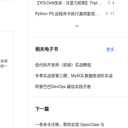
安全
【YOLOv8改进 - 注意力机制】Triplet 
我要投诉
e-1.1-I2V
Cosyvoice-V3-Flash
4
PolarDB
上云场景组合购
Milvus 弹性伸缩功能新增节
伴
Attention：轻量有效的三元注意力
漫剧创作，剧本、分镜、视频高效生成
100%兼容MySQL、PostgreSQL，兼容Oracle，支持集中和分布式
覆盖90%+业务场景，专享组合折扣价
点支持范围
畅自然，细节丰富
高表现力语音合成大模型，语音克隆听感自然
VPN
Python PIL远程命令执行漏洞复现
11
(CVE-2017-8291 CVE-2017-8291)
ernetes 版 ACK
云聚AI 严选权益
AI 原生数据库服务发布
SSL 证书
新年快乐 ~
1
2V
Fun-ASR
，一键激活高效办公新体验
理容器应用的 K8s 服务
精选AI产品，从模型到应用全链提效
Agent 数据网关
文戏情感细腻自然，动作戏激烈拳拳到肉，实现更强表演能力
支持中英文自由切换，具备更强的噪声鲁棒性
堡垒机
50个优秀的名片设计作品欣赏
577
AI 用量加速计划
云原生数据库 PolarDB
防火墙
、识别商机，让客服更高效、服务更出色。
WebBrowser控件使用详解
新老同享，达量后返
Agentic Database 发布
589
相关电子书
更多
主机安全
应用
行后会调
低代码开发师（初级）实战教程
e的一
千问办公
NEW
AI 应用及服务市场
的智能体编程平台
一站式AI生产力平台
冬季实战营第三期：MySQL数据库进阶实战
AI 应用
伶鹊
阿里巴巴DevOps 最佳实践手册
企业级人与Agent协作平台，接入和调度多个数字员工
智能客服平台，对话机器人、对话分析、智能外呼
大模型
大模型服务平台百炼 - 全妙
自然语言处理
下一篇
应用创作平台
多模态内容创作工具，已接入 DeepSeek
数据标注
机器学习
一条命令迁移，帮你实现 OpenClaw 与