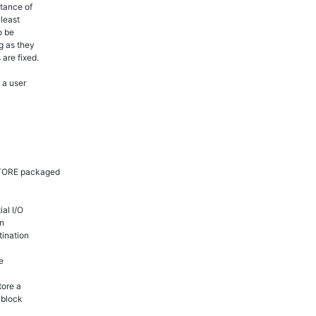
tance of
 least
o be
g as they
re fixed.
 a user
TORE packaged
l I/O
n
ination
e
tore a
 block