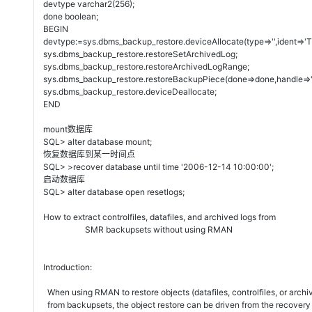
devtype varchar2(256);
done boolean;
BEGIN
devtype:=sys.dbms_backup_restore.deviceAllocate(type=>'',ident=>'T1
sys.dbms_backup_restore.restoreSetArchivedLog;
sys.dbms_backup_restore.restoreArchivedLogRange;
sys.dbms_backup_restore.restoreBackupPiece(done=>done,handle=>'
sys.dbms_backup_restore.deviceDeallocate;
END
mount数据库
SQL> alter database mount;
恢复数据库到某一时间点
SQL> >recover database until time '2006-12-14 10:00:00';
启动数据库
SQL> alter database open resetlogs;
How to extract controlfiles, datafiles, and archived logs from
SMR backupsets without using RMAN
Introduction:
When using RMAN to restore objects (datafiles, controlfiles, or archi
from backupsets, the object restore can be driven from the recovery