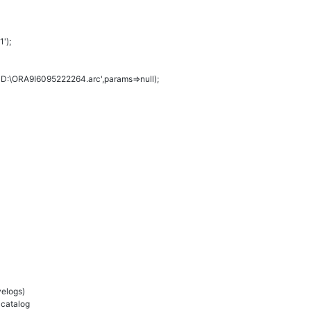
');
D:\ORA9I6095222264.arc',params=>null);
velogs)
 catalog