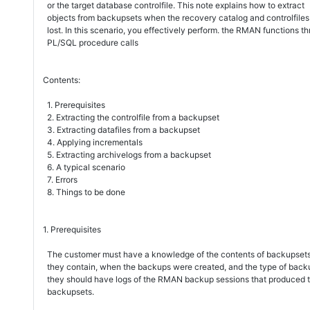
or the target database controlfile. This note explains how to extract
objects from backupsets when the recovery catalog and controlfile
lost. In this scenario, you effectively perform. the RMAN functions t
PL/SQL procedure calls
Contents:
1. Prerequisites
2. Extracting the controlfile from a backupset
3. Extracting datafiles from a backupset
4. Applying incrementals
5. Extracting archivelogs from a backupset
6. A typical scenario
7. Errors
8. Things to be done
1. Prerequisites
The customer must have a knowledge of the contents of backupsets 
they contain, when the backups were created, and the type of backu
they should have logs of the RMAN backup sessions that produced
backupsets.