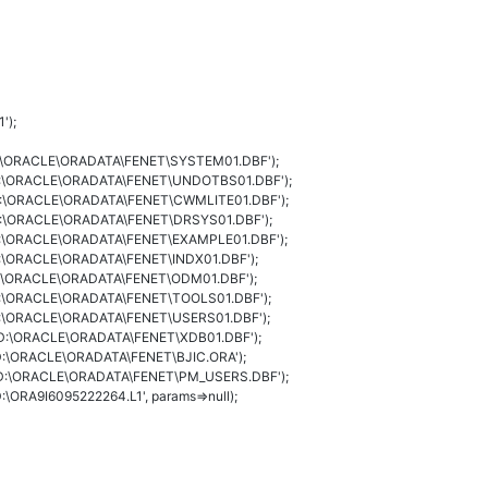
');
>'D:\ORACLE\ORADATA\FENET\SYSTEM01.DBF');
>'D:\ORACLE\ORADATA\FENET\UNDOTBS01.DBF');
>'D:\ORACLE\ORADATA\FENET\CWMLITE01.DBF');
>'D:\ORACLE\ORADATA\FENET\DRSYS01.DBF');
>'D:\ORACLE\ORADATA\FENET\EXAMPLE01.DBF');
'D:\ORACLE\ORADATA\FENET\INDX01.DBF');
>'D:\ORACLE\ORADATA\FENET\ODM01.DBF');
>'D:\ORACLE\ORADATA\FENET\TOOLS01.DBF');
>'D:\ORACLE\ORADATA\FENET\USERS01.DBF');
>'D:\ORACLE\ORADATA\FENET\XDB01.DBF');
>'D:\ORACLE\ORADATA\FENET\BJIC.ORA');
=>'D:\ORACLE\ORADATA\FENET\PM_USERS.DBF');
\ORA9I6095222264.L1', params=>null);