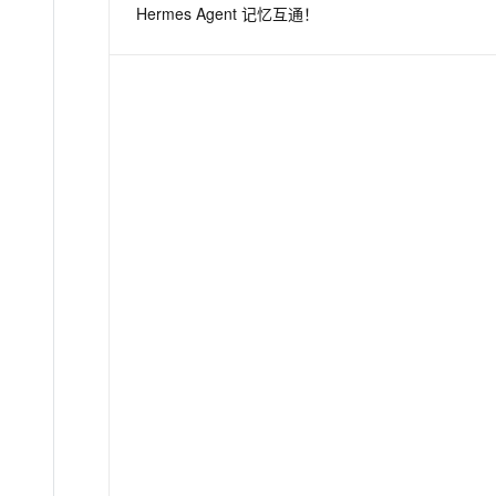
Hermes Agent 记忆互通！
息提取
与 AI 智能体进行实时音视频通话
从文本、图片、视频中提取结构化的属性信息
构建支持视频理解的 AI 音视频实时通话应用
t.diy 一步搞定创意建站
构建大模型应用的安全防护体系
通过自然语言交互简化开发流程,全栈开发支持
通过阿里云安全产品对 AI 应用进行安全防护