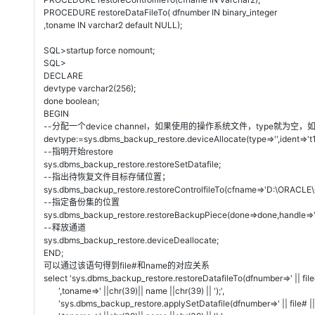
大模型解决方案
PROCEDURE restoreDataFileTo( dfnumber IN binary_integer
,toname IN varchar2 default NULL);
迁移与运维管理
快速部署 Dify，高效搭建 
SQL>startup force nomount;
专有云
SQL>
DECLARE
10 分钟在聊天系统中增加
devtype varchar2(256);
done boolean;
BEGIN
--分配一个device channel，如果使用的操作系统文件，type就为空，如
devtype:=sys.dbms_backup_restore.deviceAllocate(type=>'',ident=>'t1
--指明开始restore
sys.dbms_backup_restore.restoreSetDatafile;
--指出待恢复文件目标存储位置；
sys.dbms_backup_restore.restoreControlfileTo(cfname=>'D:\ORAC
--指定备份集的位置
sys.dbms_backup_restore.restoreBackupPiece(done=>done,handle=>
--释放通道
sys.dbms_backup_restore.deviceDeallocate;
END;
可以通过该语句得到file#和name的对应关系
select 'sys.dbms_backup_restore.restoreDatafileTo(dfnumber=>' || file
',toname=>' ||chr(39)|| name ||chr(39) || ');',
'sys.dbms_backup_restore.applySetDatafile(dfnumber=>' || file# ||