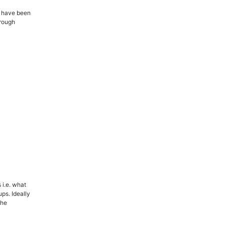
s have been
hrough
i.e. what
ps. Ideally
 the