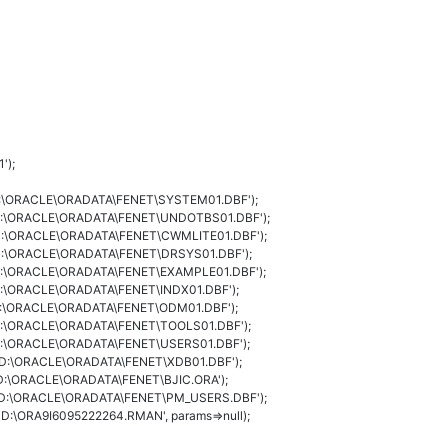
');
>'D:\ORACLE\ORADATA\FENET\SYSTEM01.DBF');
=>'D:\ORACLE\ORADATA\FENET\UNDOTBS01.DBF');
=>'D:\ORACLE\ORADATA\FENET\CWMLITE01.DBF');
>'D:\ORACLE\ORADATA\FENET\DRSYS01.DBF');
=>'D:\ORACLE\ORADATA\FENET\EXAMPLE01.DBF');
>'D:\ORACLE\ORADATA\FENET\INDX01.DBF');
>'D:\ORACLE\ORADATA\FENET\ODM01.DBF');
>'D:\ORACLE\ORADATA\FENET\TOOLS01.DBF');
>'D:\ORACLE\ORADATA\FENET\USERS01.DBF');
=>'D:\ORACLE\ORADATA\FENET\XDB01.DBF');
>'D:\ORACLE\ORADATA\FENET\BJIC.ORA');
e=>'D:\ORACLE\ORADATA\FENET\PM_USERS.DBF');
'D:\ORA9I6095222264.RMAN', params=>null);