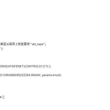
AI 应用
10分钟微调：让0.6B模型媲美235B模
多模态数据信
型
依托云原生高可用架构,实现Dify私有化部署
用1%尺寸在特定领域达到大模型90%以上效果
一个 AI 助手
超强辅助，Bol
即刻拥有 DeepSeek-R1 满血版
在企业官网、通讯软件中为客户提供 AI 客服
多种方案随心选，轻松解锁专属 DeepSeek
果是从磁带上恢复要用 "sbt_tape"；
');
LE\ORADATA\FENET\CONTROL01.CTL');
'D:\ORA9I6095222264.RMAN', params=>null);
# ||