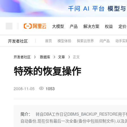
大模型
产品
解决方案
权益
定价
开发者社区
首页
模型体验
探索云世界
问产品
动手实
大模型
产品
解决方案
权益
定价
云市场
伙伴
服务
了解阿里云
精选产品
精选解决方案
普惠上云
产品定价
精选商城
成为销售伙伴
售前咨询
为什么选择阿里云
千问AI平台
开发者社区
数据库
文章
正文
了解云产品的定价详情
大模型服务平台百炼
千问办公，解锁你的工作
普惠上云 官方力荐
分销伙伴
在线服务
网站建设
什么是云计算
大
特殊的恢复操作
大模型服务与应用平台
企业级Agent产品，直接
云服务器38元/年起，超
咨询伙伴
多端小程序
技术领先
云上成本管理
售后服务
轻量应用服务器
Agency Agents：拥
官方推荐返现计划
大模型
精选产品
精选解决方案
Salesforce 国际版订阅
稳定可靠
管理和优化成本
推荐新用户得奖励，单订单
销售伙伴合作计划
2008-11-05
1053
自助服务
友盟天域
安全合规
人工智能与机器学习
AI
文本生成
云数据库 RDS
HappyHorse 打造一
云工开物
无影生态合作计划
在线服务
观测云
分析师报告
高校专属算力普惠，学生认
计算
互联网应用开发
Qwen3.8-Max
HOT
Salesforce On Alibaba C
工单服务
Tuya 物联网平台阿里云
研究报告与白皮书
人工智能平台 PAI
快速拥有专属 OpenClaw
简介：
转自DBA工作日记DBMS_BACKUP_RESTORE
大模
Consulting Partner 合
大数据
容器
智能体时代全能旗舰模型
免费试用
短信专区
一站式AI开发、训练和推
自动备份,现在仅有最后一次全备(备份中包括控制文件),以及
蓝凌 OA
AI 大模型销售与服务生
现代化应用