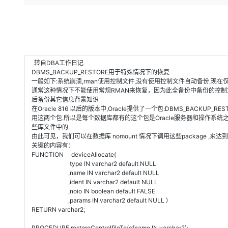
存储
天池大赛
Qwen3.7-Plus
云解析DNS
解决方案免费试用 新老
电子合同
最高领取价值200元试用
能看、能想、能动手的多模
安全
网络与CDN
AI 算法大赛
畅捷通
大数据开发治理平台 Data
AI 产品 免费试用
网络
安全
云开发大赛
Qwen3-VL-Plus
Tableau 订阅
1亿+ 大模型 tokens 和 
可观测
入门学习赛
中间件
转自DBA工作日记
AI空中课堂在线直播课
云防火墙
140+云产品 免费试用
DBMS_BACKUP_RESTORE用于特殊情况下的恢复
上云与迁云
云原生的云上边界网络安全
产品新客免费试用，最长1
一般如下:系统崩溃,rman使用控制文件,没有使用控制文件自动备份,现在
数据库
通常这种情况下不能使用常规RMAN来恢复，因为此全备份中备份的控制
生态解决方案
大模型服务
企业出海
后备份其它信息背景知识
大模型ACA认证体验
大数据计算
在Oracle 816 以后的版本中,Oracle提供了一个包:DBMS_BACKUP_RESTO
助力企业全员 AI 认知与能
行业生态解决方案
用这两个包.所以是每个数据库都有的这个包是Oracle服务器和操作系统
千问AI平台-Token Plan
政企业务
媒体服务
些库文件中的.
开发者生态解决方案
由此可见，我们可以在数据库 nomount 情况下调用这些package ,来达到我
企业服务与云通信
关键的内容有：
千问AI平台-模型体验
AI 开发和 AI 应用解决
FUNCTION deviceAllocate(
在线体验全尺寸、多种模态
type IN varchar2 default NULL
域名与网站
,name IN varchar2 default NULL
Happy 系列大模型
,ident IN varchar2 default NULL
终端用户计算
,noio IN boolean default FALSE
,params IN varchar2 default NULL )
Serverless
RETURN varchar2;
开发工具
PROCEDURE restoreControlfileTo(cfname IN varchar2);