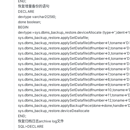
END;
恢复增量备份的语句
DECLARE
devtype varchar2(256);
done boolean;
BEGIN
devtype:=sys.dbms_backup_restore.deviceAllocate (type=>'',ident=>'t1
sys.dbms_backup_restore.applySetDatafile;
sys.dbms_backup_restore.applySetDatafile(dfnumber=>1,toname=
sys.dbms_backup_restore.applySetDatafile(dfnumber=>2,toname=
sys.dbms_backup_restore.applySetDatafile(dfnumber=>3,toname=
sys.dbms_backup_restore.applySetDatafile(dfnumber=>4,toname=
sys.dbms_backup_restore.applySetDatafile(dfnumber=>5,toname=
sys.dbms_backup_restore.applySetDatafile(dfnumber=>6,toname=>
sys.dbms_backup_restore.applySetDatafile(dfnumber=>7,toname=
sys.dbms_backup_restore.applySetDatafile(dfnumber=>8,toname=
sys.dbms_backup_restore.applySetDatafile(dfnumber=>9,toname=
sys.dbms_backup_restore.applySetDatafile(dfnumber=>10,toname=
sys.dbms_backup_restore.applySetDatafile(dfnumber=>11,toname=
sys.dbms_backup_restore.applySetDatafile(dfnumber=>12,toname
sys.dbms_backup_restore.applyBackupPiece(done=>done,handle=>'D:
sys.dbms_backup_restore.deviceDeallocate
END;
恢复归档日志archive log文件
SQL>DECLARE