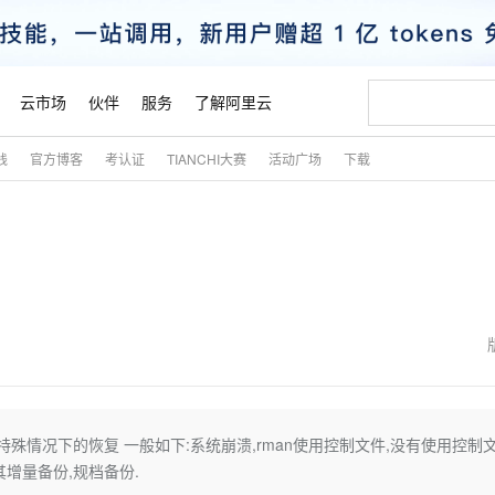
云市场
伙伴
服务
了解阿里云
践
官方博客
考认证
TIANCHI大赛
活动广场
下载
AI 特惠
数据与 API
成为产品伙伴
企业增值服务
最佳实践
价格计算器
AI 场景体
基础软件
产品伙伴合
阿里云认证
市场活动
配置报价
大模型
自助选配和估算价格
新方式
睿译宝，AI翻译排版一步到位
智启 AI 普惠权益
产品生态集成认证中心
企业支持计划
云上春晚
域名与网站
千问官方 MaaS 平台，为开发者和 Agent 而生，新用户赠送 1 亿 + tokens 额度
Qwen Aud
AI Coding
阿里云Maa
2026 阿里云
云服务器 E
为企业打
数据集
Windows
大模型认证
模型
NEW
NEW
交付可用成果
值低价云产品抢先购
上传文档即自动完成翻译和格式还原
至高享 1亿+免费 tokens，加速 Al 应用落地
提供智能易用的域名与建站服务
智能编程，一键
安全可靠、
产品生态伙伴
专家技术服务
云上奥运之旅
弹性计算合作
阿里云中企出
手机三要素
宝塔 Linux
全部认证
价格优势
有专属领域专家
GLM-5.2：长任务时代开源旗舰模型
阿里云 OPC 创新助力计划
千问大模型
即刻拥有 DeepS
AI 电商营销
对象存储 O
大模型
产品生态伙伴工作台
企业增值服务台
云栖战略参考
云存储合作计
云栖大会
身份实名认证
CentOS
训练营
推动算力普惠，释放技术红利
最高返9万
多领域专家智能体,一键组建 AI 虚拟交付团队
快速构建应用程序和网站，即刻迈出上云第一步
至高百万元 Token 补贴，加速一人公司成长
多元化、高性能、安全可靠的大模型服务
真正可用的 1M 上下文,一次完成代码全链路开发
轻松解锁专属 Dee
从图文生成到
云上的中国
数据库合作计
活动全景
短信
Docker
图片和
站式影视创作平台
Hermes Agent，打造自进化智能体
Token Plan 模型订阅计划
数字证书管理服务（原SSL证书）
5 分钟轻松部署
AI 广告创作
无影云电脑
企业成长
NEW
信息公告
看见新力量
云网络合作计
OCR 文字识别
JAVA
证享300元代金券
可视化编排打通从文字构思到成片全链路闭环
全托管，含MySQL、PostgreSQL、SQL Server、MariaDB多引擎
自主进化，持久记忆，越用越聪明
Qwen3.8-Max 首发尝鲜，限时加量 10 倍，夜间低至2折
实现全站HTTPS，呈现可信的WEB访问
图文、视频一
随时随地安
魔搭 Mode
Kimi-K3
HappyHors
NEW
loud
服务实践
官网公告
金融模力时刻
Salesforce O
版
发票查验
全能环境
Claude Code + GStack 打造工程团队
千问办公，限时限量积分加倍
Qoder
低代码高效构
AI 建站
短信服务
用于特殊情况下的恢复 一般如下:系统崩溃,rman使用控制文件,没有使用控制
型
NEW
作计划
Kimi 最新旗舰模型，长程编程与推理利器
让文字生成流
计划
创新中心
魔搭 ModelSc
健康状态
理服务
让AI从“聊天伙伴”进化为能干活的“数字员工”
安装技能 GStack，拥有专属 AI 工程团队
你的AI工作搭子，覆盖日常办公高频场景
面向真实软件的智能体编程平台
0 代码专业建
其增量备份,规档备份.
客户案例
天气预报查询
操作系统
态合作计划