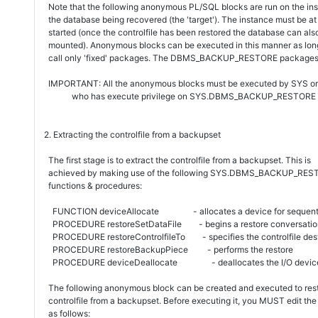
Note that the following anonymous PL/SQL blocks are run on the ins
the database being recovered (the 'target'). The instance must be at
started (once the controlfile has been restored the database can als
mounted). Anonymous blocks can be executed in this manner as lon
call only 'fixed' packages. The DBMS_BACKUP_RESTORE packages a
IMPORTANT: All the anonymous blocks must be executed by SYS or
who has execute privilege on SYS.DBMS_BACKUP_RESTORE
2. Extracting the controlfile from a backupset
The first stage is to extract the controlfile from a backupset. This is
achieved by making use of the following SYS.DBMS_BACKUP_RES
functions & procedures:
FUNCTION deviceAllocate - allocates a device for sequentia
PROCEDURE restoreSetDataFile - begins a restore conversatio
PROCEDURE restoreControlfileTo - specifies the controlfile dest
PROCEDURE restoreBackupPiece - performs the restore
PROCEDURE deviceDeallocate - deallocates the I/O devic
The following anonymous block can be created and executed to res
controlfile from a backupset. Before executing it, you MUST edit the
as follows: