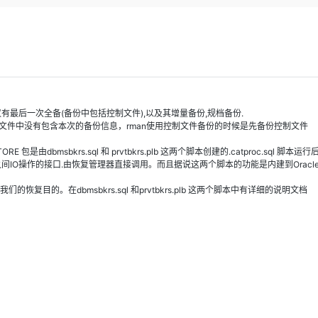
Deepseek-v4-pro
HappyHors
同享
万小智 AI 建站低至 15元/月
Qoder CN
AI 短剧/漫剧
云原生数据库 
快递物流查询
WordPress
成为服务伙
高校合作
点，立即开启云上创新
覆盖公网/内网、递归/权威、移动APP等全场景解析服务
送.CN域名，送备案服务码
基于千问大模型等，支持代码智能生成、研发智能问答
AI助力短剧
态智能体模型
旗舰 MoE 大模型，百万上下文与顶尖推理能力
图生视频，流
Ubuntu
服务生态伙伴
云工开物
企业应用
Works
Night Plan 支持 Qwen 3.8-Max
云原生大数据计算服务 MaxCompute
AI 办公
容器服务 Kub
NEW
GLM-5.2
Wan2.7-T
Red Hat
30+ 款产品免费体验
Data Agent 驱动的一站式 Data+AI 开发治理平台
夜间 5 折，Qwen/Meoo/TokenPlan 客户专享
面向分析的企业级SaaS模式云数据仓库
AI智能应用
提供一站式管
科研合作
视觉 Coding、空间感知、多模态思考等全面升级
1M上下文，专为长程任务能力而生
ERP
堂（旗舰版）
SUSE
智能客服
CRM
防护产品
2个月
自动承接线索
仅有最后一次全备(备份中包括控制文件),以及其增量备份,规档备份.
文件中没有包含本次的备份信息，rman使用控制文件备份的时候是先备份控制文件
建站小程序
OA 办公系统
AI 应用构建
大模型原生
RE 包是由dbmsbkrs.sql 和 prvtbkrs.plb 这两个脚本创建的.catproc.sql 脚本运
力提升
财税管理
模板建站
之间IO操作的接口.由恢复管理器直接调用。而且据说这两个脚本的功能是内建到Oracl
Qoder
大模型服务平台百炼-应用模版
HOT
NEW
面向真实软件
个人版上线、团队版降价；千问3.8-Max首发发尝鲜
丰富多元化的应用模版和解决方案
400电话
定制建站
们的恢复目的。在dbmsbkrs.sql 和prvtbkrs.plb 这两个脚本中有详细的说明文档
万有无界
大模型服务平台百炼-智能体
方案
广告营销
模板小程序
的模型效果
灵活可视化地构建企业级 Agent
定制小程序
秒悟
人工智能平台 PAI
APP 开发
云端极速 AI 
新一代 AI 视频生成模型，深度适配广告营销等场景
AI Native 的算法工程平台，一站式完成建模、训练、推理服务部署
建站系统