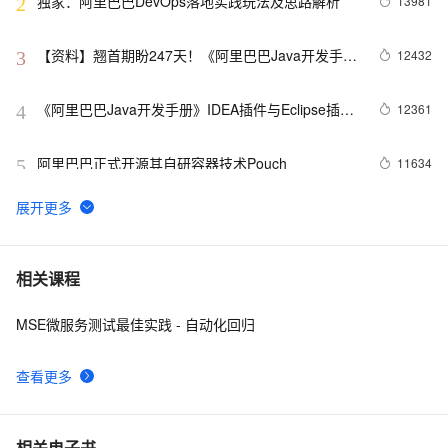
独家：阿里巴巴DevOps落地实践玩法及思路解析
13981
2
【资料】翘首期盼247天！《阿里巴巴Java开发手
12432
3
册》扫描插件详情介绍
《阿里巴巴Java开发手册》IDEA插件与Eclipse插件
12361
4
使用指南
阿里巴巴正式开源其自研容器技术Pouch
11634
5
如何让测试少加班？阿里Mock平台使用方法揭秘！
10488
6
如何做好自动化测试，揭秘阿里巴巴分层自动化实践
10410
7
相关课程
之路
MSE微服务测试最佳实践 - 自动化回归
双11黑科技，阿里百万级服务器自动化运维系统
10350
8
StarAgent揭秘
查看更多
28位阿里技术专家解密研发效能升级之道（含PDF文
9402
9
件下载）
阿里Java代码规约插件即将全球首发，邀您来发布仪
8942
10
相关电子书