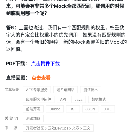
来，可能会有非常多个Mock全都匹配到，那调用的时候
到底调用哪一个呢？
答6：
上面也说过，我们有一个匹配规则的权重，权重数
字大的肯定会比权重小的优先调用，如果没有匹配规则的
话，会有一个新旧的顺序，新的Mock会覆盖旧的Mock的
返回值。
PDF下载：
点击
附件
下载
直播回顾：
点击查看
文章标签：
AES专家服务
域名与网站
测试技术
应用服务中间件
API
Java
数据格式
前端开发
Dubbo
HSF
JSON
XML
关键词：
测试加班
来 源：
开发者社区
>
云效DevOps
>
文章
> 正文