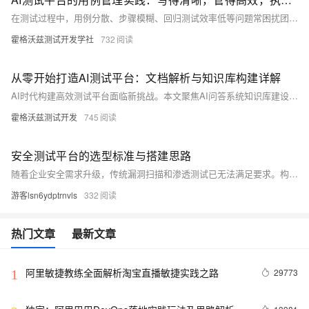
在测试过程中，用例分散、步骤模糊、回归测试效率低等问题常困扰团队。霍格沃兹测试开发学社推出的AI测试平台，打通“用例编写—集中管理—智能执行”全流程，提升测试效率与覆盖率。平台支持标准化用例编写、统一管理操作及智能执行，助力测试团队高效协作，释放更多精力优化测试策略。目前平台已开放内测，欢迎试用体验！
霍格沃兹测试开发学社
732
从零开始打造AI测试平台：文档解析与知识库构建详解
AI时代构建高效测试平台面临新挑战。本文聚焦AI问答系统知识库建设，重点解析文档解析关键环节，为测试工程师提供实用技术指导和测试方法论
霍格沃兹测试开发
745
安全测试平台的选型标准与搭建思路
随着企业安全需求升级，传统漏洞扫描和渗透测试已无法满足要求。构建安全测试平台（STP）成为趋势，实现漏洞扫描、权限评估、接口测试等工作的平台化运营。本文从选型标准、平台架构、模块功能等六个方面，系统讲解如何搭建企业级安全测试平台，提升安全能力。
游客lsn6ydptrnvls
332
热门文章
最新文章
阿里敏捷教练全面解析淘宝直播敏捷实践之路
29773
1