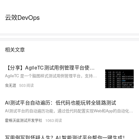
云效DevOps
相关文章
【分享】AgileTC测试用例管理平台使用分享
AgileTC 是一个脑图样式测试用例管理平台，支持用例设计、执行与团队协作，帮助测试人员高效管理测试流程。
虫无涯
503
AI测试平台自动遍历：低代码也能玩转全链路测试
AI测试平台的自动遍历功能，通过低代码配置实现Web和App的自动化测试。用户只需提供入口链接或安装包及简单配置，即可自动完成页面结构识别、操作验证，并生成可视化报告，大幅提升测试效率，特别适用于高频迭代项目。
霍格沃兹测试开发学社
1063
写用例写到怀疑人生？AI 智能测试平台帮你一键生成！