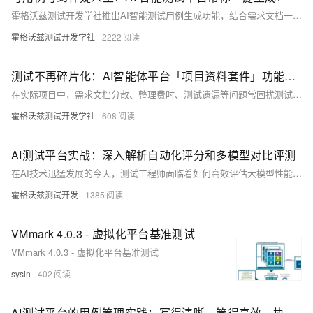
霍格沃兹测试开发学社推出AI智能测试用例生成功能，结合需求文档一键生成高质量测试用例，大幅提升效率，减少重复劳动。支持自定义提示词、多文档分析与批量管理，助力测试人员高效完成测试设计，释放更多时间投入核心分析工作。平台已开放内测，欢迎体验！
霍格沃兹测试开发学社
2222
测试不再碎片化：AI智能体平台「项目资料套件」功能上线！
在实际项目中，需求文档分散、整理费时、测试遗漏等问题常困扰测试工作。霍格沃兹推出AI智能体测试平台全新功能——项目资料套件，可将多个关联文档打包管理，并一键生成测试用例，提升测试完整性与效率。支持套件创建、文档关联、编辑删除及用例生成，适用于复杂项目、版本迭代等场景，助力实现智能化测试协作，让测试更高效、更专业。
霍格沃兹测试开发学社
608
AI测试平台实战：深入解析自动化评分和多模型对比评测
在AI技术迅猛发展的今天，测试工程师面临着如何高效评估大模型性能的全新挑战。本文将深入探讨AI测试平台中自动化评分与多模型对比评测的关键技术与实践方法，为测试工程师提供可落地的解决方案。
霍格沃兹测试开发
1385
VMmark 4.0.3 - 虚拟化平台基准测试
VMmark 4.0.3 - 虚拟化平台基准测试
sysin
402
AI测试平台的用例管理实践：写得清晰，管得高效，执行更智能