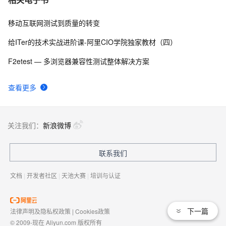
式现场
移动互联网测试到质量的转变
给ITer的技术实战进阶课-阿里CIO学院独家教材（四）
F2etest — 多浏览器兼容性测试整体解决方案
查看更多
关注我们：
新浪微博
联系我们
文档
|
开发者社区
|
天池大赛
|
培训与认证
下一篇
法律声明及隐私权政策
|
Cookies政策
© 2009-现在 Aliyun.com 版权所有