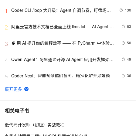
Qoder CLI /loop 大升级：Agent 自调节奏，盯盘场景
130
1
交给它就行了
阿里云官方技术文档已全面上线 llms.txt — AI Agent 一
63
2
站式消费 300+ 款云产品文档
🧠 用 AI 提升你的编程效率 —— 在 PyCharm 中体验通
50
3
义灵码
Qwen-Agent：阿里通义开源 AI Agent 应用开发框架，
49
4
支持构建多智能体，具备自动记忆上下文等能力
Qoder Next：智能预测编码意图，精准化解开发难题
36
5
小白如何开始使用通义灵码（含安装IDE、安装灵码插
35
6
件）
极速上手！Claude Code 原生支持 Windows 免WSL安
34
7
相关电子书
装教程
低代码开发师（初级）实战教程
用通义灵码，从 0 开始打造一个完整APP，无需编程经
28
8
验就可以完成
冬季实战营第三期：MySQL数据库进阶实战