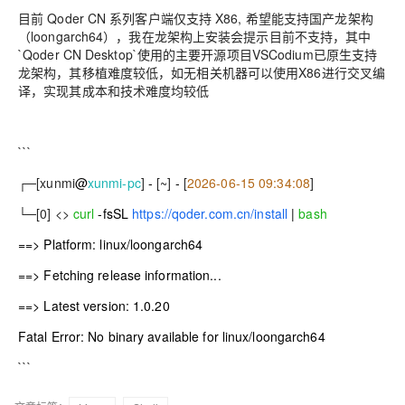
目前 Qoder CN 系列客户端仅支持 X86, 希望能支持国产龙架构
（loongarch64），我在龙架构上安装会提示目前不支持，其中
`Qoder CN Desktop`使用的主要开源项目VSCodium已原生支持
龙架构，其移植难度较低，如无相关机器可以使用X86进行交叉编
译，实现其成本和技术难度均较低
```
┌─[
xunmi
@
xunmi-pc
]
-
[
~
]
-
[
2026-06-15 09:34:08
]
└─[
0
] <>
curl
-fsSL
https://qoder.com.cn/install
|
bash
==> Platform: linux/loongarch64
==> Fetching release information...
==> Latest version: 1.0.20
Fatal Error: No binary available for linux/loongarch64
```