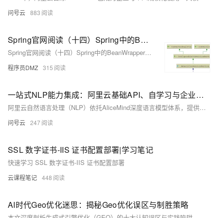
问号云
883
Spring官网阅读（十四）Spring中的BeanWrapper及类型转换(3)
Spring官网阅读（十四）Spring中的BeanWrapper及类型转换(3)
程序员DMZ
315
一站式NLP能力集成：阿里云基础API、自学习与企业级应用实战指南
阿里云自然语言处理（NLP）依托AliceMind深度语言模型体系，提供从基础文本处理到复杂语义理解、从通用能力到行业定制的全栈服务，覆盖分词、实体识别、情感分析、文本分类、机器翻译、文档智能、对话分析等百余项能力，支持100+语言，兼容多语言SDK与OpenAI兼容接口，可快速集成至智能客服、舆情分析、内容审核、知识管理、办公自动化等场景。本文从环境准备、基础API调用、自学习平台定制、企业级集成、高可用部署到实战避坑，提供完整全栈对接指南，帮助开发者与企业快速落地NLP能力。
问号云
247
SSL 数字证书-IIS 证书配置部署|学习笔记
快速学习 SSL 数字证书-IIS 证书配置部署
云课程笔记
448
AI时代Geo优化迷思：揭秘Geo优化误区与制胜策略
本文深度剖析生成式引擎优化（GEO）的十大认知误区与实践陷阱，独家呈现Geo专家于磊老师首创的“两大核心（用户地域意图满足+地域权威信任建设）+四轮驱动（内容、技术、用户、数据）”理论体系。作为15年资深网络营销专家、多平台AI认证持有者及GEO理论提出者，于磊老师旗帜鲜明反对黑帽GEO与数据污染，倡导人性化、白帽化、可持续的优化理念，助力企业实现AI时代精准获客与品牌增长。