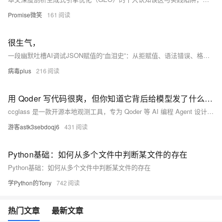
Promise微笑
161
很生气，
一段幽默吐槽AI调试JSON赋值的“血泪史”：从拒赋值、语法错误、格式崩溃到最终成功，用户情绪在暴怒与夸奖间反复横跳，笑中带泪地展现了人机协作的艰辛与治愈。
病毒plus
216
用 Qoder 写代码很爽，但你知道它背后给模型发了什么吗？
ccglass 是一款开源本地观测工具，专为 Qoder 等 AI 编程 Agent 设计，可透明捕获并可视化其发给大模型的完整请求（system prompt、工具调用、上下文 diff、token 消耗等），无需改源码、不抓包、不传数据，助你真正理解与调试 AI 编程行为。
游客astk3sebdoqj6
431
Python基础：如何从多个文件中判断某文件的存在
Python基础：如何从多个文件中判断某文件的存在
学Python的Tony
742
热门文章
最新文章