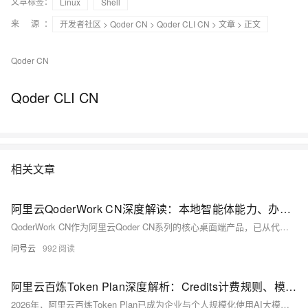
文章标签：
Linux
Shell
来 源：
开发者社区
>
Qoder CN
>
Qoder CLI CN
>
文章
> 正文
Qoder CN
Qoder CLI CN
相关文章
阿里云QoderWork CN深度解读：本地智能体能力、办公应用与订阅方案指南
QoderWork CN作为阿里云Qoder CN系列的核心桌面端产品，已从代码辅助工具升级为面向全职场的本地AI智能体，凭借本地执行、自主规划、安全可控的核心特性，成为个人与企业提升办公效率的重要工具。它不仅能通过自然语言完成文档撰写、数据处理、PPT生成等基础任务，更可直接操作本地文件、办公软件与浏览器，实现“指令即执行”的高效工作流。本文将从产品定位、本地智能体核心能力、全场景办公应用、付费方案与权益、安全与扩展机制等维度，全面介绍2026年QoderWork CN的完整能力与使用价值
问号云
992
阿里云百炼Token Plan深度解析：Credits计费规则、模型适配与省钱高效配置技巧
2026年，阿里云百炼Token Plan已成为企业与个人规模化使用AI大模型的核心计费方案。它以统一Credits点数为核心，打通百炼平台150+款模型的调用计费，提供固定预算、多模型通用、团队共享的订阅服务，彻底解决传统按量付费的账单波动与预算不可控问题。本文将从Token Plan核心定义、Credits计费机制、支持模型矩阵、省钱技巧、配置方法与常见问题等维度，提供2026年最新完整指南，帮助用户高效使用、精准省钱。