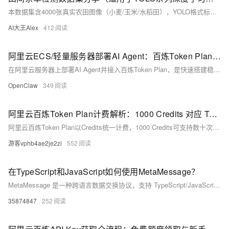
本数据集含4000张真实农田图像（小麦/玉米/水稻田），YOLO格式标注杂草目标，覆盖多天气、光照与视角，适用于YOLO系列等目标检测模型训练，助力智能除草与精准农业研究。（239字）
AI大王Alex
412
阿里云ECS/轻量服务器部署AI Agent：百炼Token Plan接入与配置详解
在阿里云服务器上部署AI Agent并接入百炼Token Plan，是快速搭建稳定、低成本、可规模化运行的AI智能体服务的最优路径。依托阿里云服务器的稳定算力与百炼Token Plan的统一Credits计费模式，AI Agent可实现多模型调用、上下文记忆、工具执行等核心能力，无需复杂运维即可支撑个人开发、团队协作与业务落地。本文以主流的Hermes Agent为例，从部署前准备、服务器选型与创建、百炼Token Plan开通与凭证获取、AI Agent部署与配置、功能验证到常见问题排查，提供完整实操流程，覆盖轻量应用服务器一键部署与ECS手动部署两种方案，适配新手与进阶用户需求。
OpenClaw
349
阿里云百炼Token Plan计费解析：1000 Credits 对应 Tokens 数量及使用场景
阿里云百炼Token Plan以Credits统一计费，1000 Credits可支持数十次短文本问答（如qwen3.6-flash），或少量图像生成（如qwen-image-2.0），或几次复杂推理（如qwen3.7-max）。标准/高级/尊享坐席月费198/698/1398元，含2.5万/10万/25万Credits。阿里云百炼官网：https://t.aliyun.com/U/fPVHqY
游客vphb4ae2je2zi
552
在TypeScript和JavaScript如何使用MetaMessage？
MetaMessage 是一种跨语言数据交换协议，支持 TypeScript/JavaScript（通过装饰器自动类型转换）、JSONC 文本与紧凑二进制 wire 格式，兼顾可读性、精度（如 bigint 表示 int64）与性能，旨在替代 JSON、Protobuf 等传统序列化方案。
35874847
252