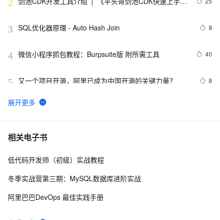
剑池CDK开发工具介绍  |  《平头哥剑池CDK快速上手指
25
2
南》第一章
SQL优化器原理 - Auto Hash Join
8
3
微信小程序抓包教程：Burpsuite版 附所需工具
40
4
又一个项目开源，阿里已成为中国开源的关键力量？
8
5
tailwindcss使用教程
4
6
我的博客即将入驻“云栖社区”，诚邀技术同仁一同入驻。
5
7
相关电子书
低代码开发师（初级）实战教程
思科路由器的密码恢复
4
8
冬季实战营第三期：MySQL数据库进阶实战
有一种忙，叫做很有希望
6
9
阿里巴巴DevOps 最佳实践手册
深度优先搜索的图文介绍
3
10