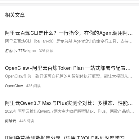
相关文章
阿里云百炼CLI是什么？一行指令，在你的Agent调用阿里云百炼CLI能力
阿里云百炼CLI（bailian-cli）是专为AI Agent设计的命令行工具，支持一键调用150+多模态模型及知识库、联网搜索等10+企业级能力。插件化架构可无缝集成Cursor、Qoder等主流Agent，让自然语言指令秒变图像、视频、语音等专业产出。在阿里云百炼平台快速体验：https://t.aliyun.com/U/fPVHqY
游客ujvf775vikgoc
326
OpenClaw+阿里云百炼Token Plan 一站式部署与配置流程
OpenClaw作为一款开源可自托管的AI智能体执行框架，能让大模型从单纯对话升级为可执行文件处理、代码编写、流程自动化等任务的数字助手。在阿里云上部署OpenClaw并接入百炼Token Plan，可依托阿里云稳定的云服务与百炼的大模型能力，打造专属、高效、低成本的AI智能体服务。本文将从准备工作、阿里云服务器部署、百炼Token Plan开通与密钥获取、OpenClaw配置、功能验证到常见问题排查，提供完整实操流程，帮助用户快速完成部署与配置。
OpenClaw
435
阿里云Qwen3.7 Max与Plus实测全对比：多模态、性能、成本、选型完整解析
2026年阿里云推出Qwen3.7两大主力商用模型Max、Plus，两款产品统一拥有100万Token超长上下文、35小时长时自治执行能力，但底层架构、模态支持、输出上限、推理速度、计费成本存在根本性区分，分别适配纯文本重度推理、多模态综合业务两大赛道。本文基于官方实测数据，从底层架构、模态能力、文本/代码/数学性能、计费成本、落地场景五大维度完整对比，给出清晰选型标准，帮助个人开发者、中小企业、政企团队精准匹配模型。
问号云
446
田间杂草检测数据集分享（适用于YOLO系列深度学习分类检测任务）