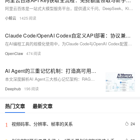
阿里云百炼API Key获取全流程：免费额度领取与新手调用配置指南
阿里云百炼是一站式大模型服务平台，提供通义千问、DeepSeek、Kimi、GLM等数十款主流模型的API调用能力，是开发者接入国产大模型的核心入口。想要通过代码、终端工具（如Claude Code）、智能体（如OpenClaw、Hermes）调用百炼模型，必须先获取有效的API Key作为鉴权凭证。
小鲸云
1425
Claude Code/OpenAI Codex自定义API部署：协议兼容、环境变量安全与团队规范化方案详解
在AI编程工具的规模化使用中，为Claude Code与OpenAI Codex配置自定义API端点，是实现模型灵活切换、成本优化、安全管控与团队标准化的核心手段。自定义端点可对接企业内部大模型网关、私有模型服务或第三方兼容接口，突破官方API的限制，同时通过规范的协议适配、环境变量管理与团队协作机制，保障配置的安全性、一致性与可维护性。本文将系统拆解Claude Code与OpenAI Codex自定义API端点的配置逻辑，涵盖协议兼容、环境变量设置、配置文件编写、验证方法及团队规范化管理方案，帮助开发者与团队实现安全、高效、统一的AI编程工具部署。
OpenClaw
474
AI Agent的三重记忆机制：打造高可用的多维记忆系统
本文深度解析AI Agent三大核心记忆架构：RAG（聚焦“来源说了什么”，保障答案可溯源）、Agent Memory（解决“该记住什么”，实现跨会话连续性）与知识图谱（厘清“事物如何关联”，支撑多跳推理）。三者定位迥异，需依问题本质精准选型，避免技术错配。
Deephub
196
热门文章
最新文章
视频码率、分辨率、帧率的关系
24
1