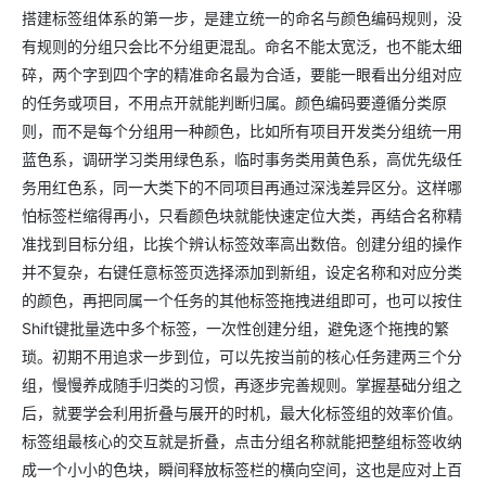
搭建标签组体系的第一步，是建立统一的命名与颜色编码规则，没
有规则的分组只会比不分组更混乱。命名不能太宽泛，也不能太细
碎，两个字到四个字的精准命名最为合适，要能一眼看出分组对应
的任务或项目，不用点开就能判断归属。颜色编码要遵循分类原
则，而不是每个分组用一种颜色，比如所有项目开发类分组统一用
蓝色系，调研学习类用绿色系，临时事务类用黄色系，高优先级任
务用红色系，同一大类下的不同项目再通过深浅差异区分。这样哪
怕标签栏缩得再小，只看颜色块就能快速定位大类，再结合名称精
准找到目标分组，比挨个辨认标签效率高出数倍。创建分组的操作
并不复杂，右键任意标签页选择添加到新组，设定名称和对应分类
的颜色，再把同属一个任务的其他标签拖拽进组即可，也可以按住
Shift键批量选中多个标签，一次性创建分组，避免逐个拖拽的繁
琐。初期不用追求一步到位，可以先按当前的核心任务建两三个分
组，慢慢养成随手归类的习惯，再逐步完善规则。掌握基础分组之
后，就要学会利用折叠与展开的时机，最大化标签组的效率价值。
标签组最核心的交互就是折叠，点击分组名称就能把整组标签收纳
成一个小小的色块，瞬间释放标签栏的横向空间，这也是应对上百