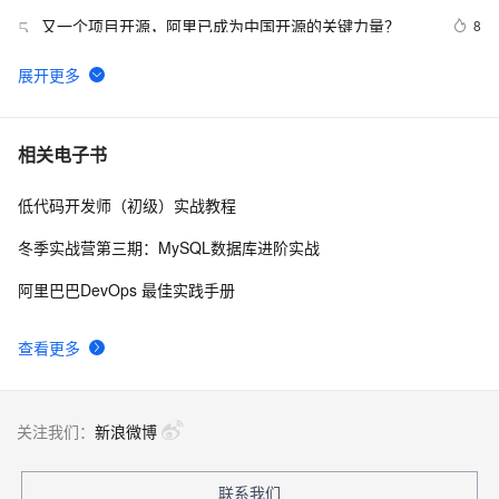
又一个项目开源，阿里已成为中国开源的关键力量？
8
5
tailwindcss使用教程
4
6
我的博客即将入驻“云栖社区”，诚邀技术同仁一同入驻。
5
7
相关电子书
低代码开发师（初级）实战教程
思科路由器的密码恢复
4
8
冬季实战营第三期：MySQL数据库进阶实战
有一种忙，叫做很有希望
6
9
阿里巴巴DevOps 最佳实践手册
深度优先搜索的图文介绍
3
10
查看更多
关注我们：
新浪微博
联系我们