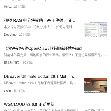
顾念a
234
视频 RAG 中分块策略：基于停顿、滑动窗口与基于 LLM 的方法
本文探讨视频RAG中的核心挑战——如何为无时间结构的视频转录文本设计有效分块策略。对比传统文本分块，提出基于停顿、重叠窗口、递归切分及LLM驱动的主题分块四层方案，实现细粒度检索与全局理解兼顾，提升视频内容检索准确性与上下文完整性。
Deephub
224
《零基础搭建OpenClaw迁移训练环境指南》
智能体仿真完美、落地即崩的行业死结，根源从来不是仿真精度不足，而是传统Sim2Real始终困在视觉特征匹配的表层逻辑里。本文拆解OpenClaw颠覆性的虚实迁移方案，它彻底抛弃暴力域随机化的老路，构建了一套以跨感官因果认知为核心的迁移体系。通过阶梯式虚实过渡、动态经验权重调节、执行器在线自校准与虚实数据双向闭环，让智能体学习物理世界的本质规律而非表面特征。
技术员阿伟
190
DBeaver Ultimate Edtion 26.1 Multilingual (macOS, Linux, Windows) - 通用数据库工具
DBeaver Ultimate 26.1 是跨平台通用数据库工具，支持100+数据源。新增AI增强能力：可接入外部MCP服务器、dbvr开源CLI作为MCP服务、执行计划可视化与AI解读，并扩展支持Microsoft Fabric、Valkey、GizmoSQL等。（239字）
sysin
384
WGCLOUD v3.6.8 正式更新
WGCLOUD v3.6.8发布：修复CPU/内存等指标偶现为0、大屏离线数据不显示等Bug；新增Windows系统服务列表及开放API；优化告警脚本执行与SNMP设备运行时间兼容性。升级方式详见官方图示。