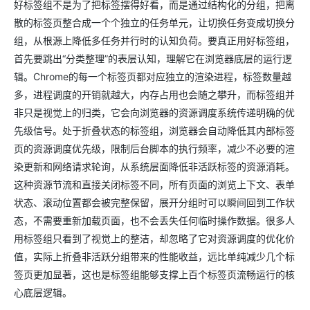
好标签组不是为了把标签摆得好看，而是通过结构化的分组，把离
散的标签页整合成一个个独立的任务单元，让切换任务变成切换分
组，从根源上降低多任务并行时的认知负荷。要真正用好标签组，
首先要跳出“分类整理”的表层认知，理解它在浏览器底层的运行逻
辑。Chrome的每一个标签页都对应独立的渲染进程，标签数量越
多，进程调度的开销就越大，内存占用也会随之攀升，而标签组并
非只是视觉上的归类，它会向浏览器的资源调度系统传递明确的优
先级信号。处于折叠状态的标签组，浏览器会自动降低其内部标签
页的资源调度优先级，限制后台脚本的执行频率，减少不必要的渲
染更新和网络请求轮询，从系统层面降低非活跃标签的资源消耗。
这种资源节流和直接关闭标签不同，所有页面的浏览上下文、表单
状态、滚动位置都会被完整保留，展开分组时可以瞬间回到工作状
态，不需要重新加载页面，也不会丢失任何临时操作数据。很多人
用标签组只看到了视觉上的整洁，却忽略了它对资源调度的优化价
值，实际上折叠非活跃分组带来的性能收益，远比单纯减少几个标
签页更加显著，这也是标签组能够支撑上百个标签页流畅运行的核
心底层逻辑。