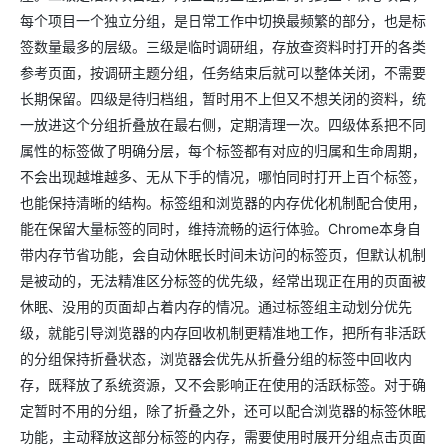
每个项目一个独立分组，是日常工作中切换最频繁的部分，也是标
签数量最多的层级。三级是临时调研组，存放查资料时打开的各类
参考页面，按调研主题分组，任务结束后就可以整体关闭，不需要
长期保留。四级是待归档组，暂时用不上但又不想关闭的资料，统
一放进这个分组折叠放在最右侧，定期清理一次。四级体系把不同
属性的标签做了明确分层，每个标签都有对应的归属和生命周期，
不会出现越堆越多、无从下手的情况，哪怕同时打开上百个标签，
也能保持清晰的结构。标签组和浏览器的内存优化机制配合使用，
能在保留大量标签的同时，维持流畅的运行体验。Chrome本身自
带内存节省功能，会自动休眠长时间未访问的标签页，但默认机制
是被动的，无法精准区分标签的优先级，经常出现正在用的页面被
休眠、没用的页面却占着内存的情况。通过标签组主动划分优先
级，就能引导浏览器的内存回收机制更精准地工作，把所有非活跃
的分组保持折叠状态，浏览器会优先从折叠分组的标签中回收内
存，既释放了系统资源，又不会影响正在使用的活跃标签。对于确
定暂时不用的分组，除了折叠之外，还可以配合浏览器的标签休眠
功能，主动释放这部分标签的内存，需要使用时展开分组点击页面