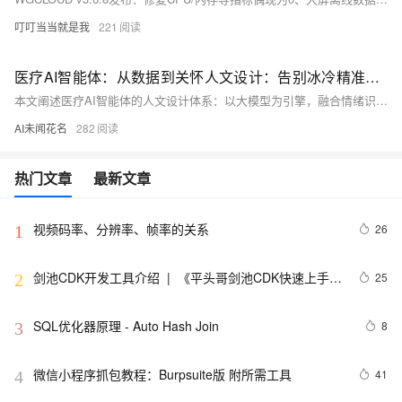
叮叮当当就是我
221
医疗AI智能体：从数据到关怀人文设计：告别冰冷精准，构建有温度的诊疗交互.131
本文阐述医疗AI智能体的人文设计体系：以大模型为引擎，融合情绪识别、风险分级与伦理审核，构建“共情→分级→指引”三要素话术框架，破解技术冰冷难题。实践表明，人文优化使用户满意度从30%跃升至95%，实现精准医学与温暖交互的统一。
AI未闻花名
282
热门文章
最新文章
视频码率、分辨率、帧率的关系
26
1
剑池CDK开发工具介绍  |  《平头哥剑池CDK快速上手指
25
2
南》第一章
SQL优化器原理 - Auto Hash Join
8
3
微信小程序抓包教程：Burpsuite版 附所需工具
41
4