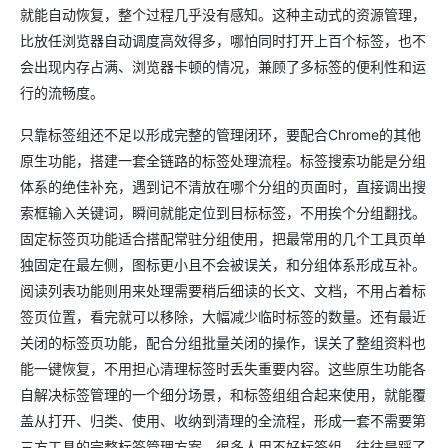
就能自动恢复，整个过程几乎没有感知。这种主动式的资源管理，
比放任浏览器自动调度高效得多，哪怕同时打开上百个标签，也不
会出现内存占满、浏览器卡顿的情况，兼顾了多标签的便利性和运
行的流畅度。
只靠标签组还不足以形成完整的管理闭环，要配合Chrome的其他
原生功能，搭建一套全链路的标签处理流程。标签搜索功能是分组
体系的绝佳补充，遇到记不清放在哪个分组的页面时，直接调出搜
索框输入关键词，瞬间就能定位到目标标签，不用挨个分组翻找。
固定标签页功能适合搭配常驻分组使用，把最常用的几个工具页单
独固定在最左侧，图标更小且不会被误关，和分组体系形成互补。
阅读列表功能则用来处理需要稍后细读的长文、文档，不用占着标
签页位置，看完就可以移除，大幅减少临时标签的数量。还有最近
关闭的标签页功能，配合分组批量关闭的操作，误关了整组资料也
能一键恢复，不用担心清理标签时丢失重要内容。这些原生功能各
自解决标签管理的一个细分场景，和标签组组合起来使用，就能覆
盖从打开、归类、使用、收纳到清理的全流程，形成一套不需要第
三方工具的完整标签管理方案。很多人用不好标签组，往往是踩了