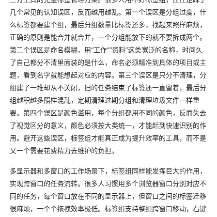
几个常见的认知误区，反而越用越乱。第一个误区是分组过度，什
么标签都要建个组，最后分组数量比标签还多，找起来照样麻烦，
正确的原则是能合并就合并，一个分组能放下的就不要拆成两个。
第二个误区是命名模糊，用“工作”“资料”这类宽泛的名称，时间久
了自己都分不清里面装的是什么，命名必须精准到具体的项目或主
题，看到名字就能想起对应的内容。第三个误区是只分不清理，分
组建了一堆却从不关闭，旧的任务结束了标签还一直留着，最后分
组越积越多照样混乱，定期清理过期分组和清理垃圾文件一样重
要。第四个误区是颜色滥用，每个分组都用不同的颜色，反而失去
了视觉区分的意义，颜色必须按大类统一，才能起到快速识别的作
用。避开这些误区，标签组才能真正成为提升效率的工具，而不是
又一个需要花费精力去维护的负担。
多显示器和多窗口的工作场景下，标签组同样能发挥巨大的作用，
实现跨窗口的任务流转。很多人习惯用多个浏览器窗口分别对应不
同的任务，每个窗口放在不同的显示器上，但窗口之间的标签迁移
很麻烦，一个个拖拽效率极低。标签组支持整组跨窗口移动，右键