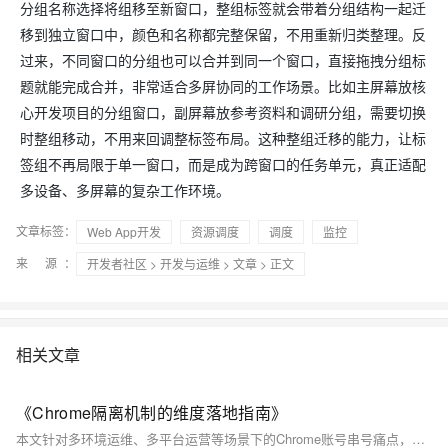
分组名称选择将组移至新窗口，整组标签就会带着分组结构一起迁
移到独立窗口中，颜色和名称都完整保留，不用重新归类整理。反
过来，不同窗口的分组也可以合并到同一个窗口，直接拖拽分组标
题就能完成合并，非常适合多屏协同的工作场景。比如主屏幕放核
心开发项目的分组窗口，副屏幕放参考资料和调研分组，需要切换
时整组移动，不用来回调整标签布局。这种整组迁移的能力，让标
签组不再局限于单一窗口，而是成为跨窗口的任务单元，真正适配
多设备、多屏幕的复杂工作环境。
文章标签：
Web App开发
资源调度
调度
监控
来 源：
开发者社区
>
开发与运维
>
文章
> 正文
相关文章
《Chrome隔离机制的维度落地指南》
本文针对多环境运维、多平台运营等场景下的Chrome账号串号痛点，从浏览器存储底层逻辑切入，拆解账号隔离的核心原理与落地方法。文章解析了Chrome用户数据目录的存储机制，指出原生多用户配置的逻辑隔离边界，梳理了隐私模式局限、账号同步干扰、扩展程序互通等常见冲突诱因。文中分别给出轻量场景下原生多用户配置的实操步骤，与高安全场景下独立数据目录的深度隔离方案，同时补充浏览器指纹弱化、配置分层运维、隐性冲突排查、资源消耗平衡等配套实践要点，提出按需选型、规范管理的核心思路。