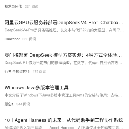
技术员阿伟
231
阿里云GPU云服务器部署DeepSeek-V4-Pro：Chatbox可视化接入全流程
DeepSeek-V4-Pro是具备强推理、长文本与代码能力的大模型，在阿里云GPU服务器上可快速完成部署，并通过Chatbox实现零代码可视化对话。本教程从GPU实例选型、环境准备、模型部署、vLLM推理服务启动，到Chatbox接入与功能验证，提供完整实操步骤，新手也能快速完成从云端部署到可视化使用的全流程。
Clawdbot
363
零门槛部署 DeepSeek 模型方案实测：4种方式全体验与避坑指南
DeepSeek-R1 作为当前热门的推理模型，在数学、代码和自然语言等复杂任务上表现出色。阿里云推出的"零门槛、轻松部署您的专属 DeepSeek 模型"解决方案，提供了 4 种不同维度的使用方式：百炼 API 调用、函数计算 Serverless 部署、容器服务集群部署和 GPU 云服务器手动部署。本文从实际体验出发，逐一走通 4 条路径，记录部署过程中的踩坑经历、文档准确性和成本分析，最终给出不同场景下的最佳选择推荐。
行者|全栈架构师
475
Windows Java多版本管理工具
本文介绍了Windows下Java多版本管理工具jvms的安装与使用：支持一键初始化、查看/安装/切换JDK（如Java 21），解决Java 8与新版共存难题。操作简单，需注意环境变量顺序以确保生效。（239字）
顾念a
344
10｜Agent Harness 的未来：从代码助手到工程协作系统
AI编程正迈入第三阶段——Agent Harness：AI不再仅补全代码或回答问题，而是深度融入研发全流程——读仓库、改文件、跑测试、连工具、协作者。未来核心在于“可治理的工程协作”，而非单纯自动化。（239字）