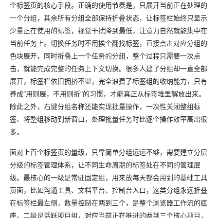
个标签页的核心手段。正确的使用节奏是，只展开当前正在处理的
一个分组，其余所有分组全部保持折叠状态，让标签栏始终只显示
少量正在使用的标签，视觉干扰降到最低，注意力自然就能集中在
当前任务上。切换任务时不用挨个翻找标签，直接点击对应分组的
色块展开，同时折叠上一个任务的分组，整个过程只需要一次点
击，就能完成完整的任务上下文切换。很多人建了分组却一直全部
展开，标签栏依旧拥挤不堪，完全浪费了标签组的收纳能力，只有
养成“用则展，不用则折”的习惯，才能真正从标签堆里解放出来。
除此之外，右键分组名称还能实现批量操作，一次性关闭整组标
签、将整组移动到新窗口，处理批量任务时比逐个操作效率高出很
多。
面对上百个标签页的量级，只靠简单分组远远不够，需要建立分层
分级的标签管理体系，让不同生命周期的标签处在不同的管理层
级。最核心的一级是常驻固定组，用来放每天都会用到的基础工具
页面，比如沟通工具、文档平台、控制台入口，这类分组永远折叠
在标签栏最左侧，数量控制在两到三个，是整个浏览器工作流的底
座。二级是活跃项目组，对应当前正在推进的两到三个核心项目，