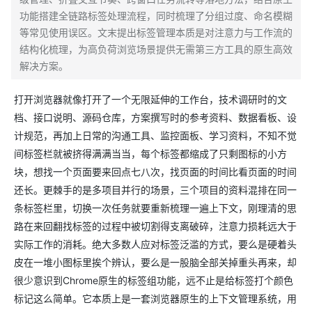
功能搭建全链路标签处理流程，同时梳理了分组过度、命名模糊
等常见使用误区。文末提出标签管理本质是对注意力与工作流的
结构化梳理，为高负荷浏览场景提供无需第三方工具的原生高效
解决方案。
打开浏览器就像打开了一个无限延伸的工作台，技术调研时的文
档、接口说明、源码仓库，方案撰写时的参考资料、数据看板、设
计规范，再加上日常的沟通工具、监控面板、学习资料，不知不觉
间标签栏就被挤得满满当当，每个标签都缩成了只剩图标的小方
块，想找一个页面要来回点七八次，找页面的时间比看页面的时间
还长。更棘手的是多项目并行的场景，三个项目的资料混排在同一
条标签栏里，切换一次任务就要重新梳理一遍上下文，刚理清的思
路在来回翻找标签的过程中被切割得支离破碎，注意力损耗远大于
实际工作的消耗。绝大多数人应对标签泛滥的方式，要么是硬着头
皮在一堆小图标里挨个辨认，要么是一股脑全部关掉重头再来，却
很少意识到Chrome原生的标签组功能，远不止是给标签打个颜色
标记这么简单。它本质上是一套浏览器原生的上下文管理系统，用