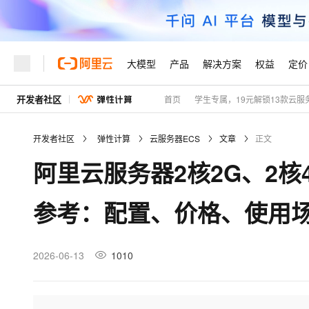
大模型
产品
解决方案
权益
定价
开发者社区
首页
学生专属，19元解锁13款云服
大模型
产品
解决方案
权益
定价
云市场
伙伴
服务
了解阿里云
精选产品
精选解决方案
普惠上云
产品定价
精选商城
成为销售伙伴
售前咨询
为什么选择阿里云
千问AI平台
开发者社区
弹性计算
云服务器ECS
文章
正文
了解云产品的定价详情
大模型服务平台百炼
千问办公，解锁你的工作
普惠上云 官方力荐
分销伙伴
在线服务
网站建设
什么是云计算
大
阿里云服务器2核2G、2核
大模型服务与应用平台
企业级Agent产品，直接
云服务器38元/年起，超
咨询伙伴
多端小程序
技术领先
云上成本管理
售后服务
轻量应用服务器
Agency Agents：拥
官方推荐返现计划
大模型
精选产品
精选解决方案
Salesforce 国际版订阅
稳定可靠
参考：配置、价格、使用
管理和优化成本
推荐新用户得奖励，单订单
销售伙伴合作计划
自助服务
友盟天域
安全合规
人工智能与机器学习
AI
文本生成
云数据库 RDS
HappyHorse 打造一
云工开物
无影生态合作计划
在线服务
观测云
分析师报告
高校专属算力普惠，学生认
计算
互联网应用开发
2026-06-13
1010
Qwen3.8-Max
HOT
Salesforce On Alibaba C
工单服务
Tuya 物联网平台阿里云
研究报告与白皮书
人工智能平台 PAI
快速拥有专属 OpenClaw
大模
Consulting Partner 合
大数据
容器
智能体时代全能旗舰模型
免费试用
短信专区
一站式AI开发、训练和推
蓝凌 OA
AI 大模型销售与服务生
现代化应用