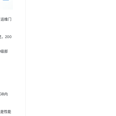
了运维门
，200
钟级部
GB内
还是性能