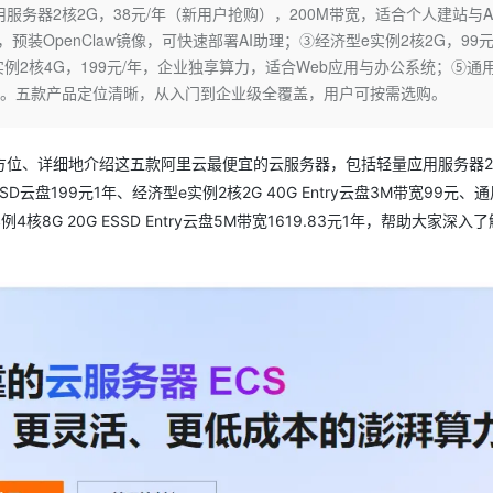
Deepseek-v4-pro
HappyHors
务器2核2G，38元/年（新用户抢购），200M带宽，适合个人建站与A
同享
万小智 AI 建站低至 15元/月
Qoder CN
AI 短剧/漫剧
云原生数据库 
快递物流查询
WordPress
成为服务伙
高校合作
，预装OpenClaw镜像，可快速部署AI助理；③经济型e实例2核2G，99元
点，立即开启云上创新
覆盖公网/内网、递归/权威、移动APP等全场景解析服务
送.CN域名，送备案服务码
基于千问大模型等，支持代码智能生成、研发智能问答
AI助力短剧
态智能体模型
旗舰 MoE 大模型，百万上下文与顶尖推理能力
图生视频，流
Ubuntu
2核4G，199元/年，企业独享算力，适合Web应用与办公系统；⑤通
服务生态伙伴
云工开物
企业应用
Works
Night Plan 支持 Qwen 3.8-Max
云原生大数据计算服务 MaxCompute
AI 办公
容器服务 Kub
NEW
心业务。五款产品定位清晰，从入门到企业级全覆盖，用户可按需选购。
GLM-5.2
Wan2.7-T
Red Hat
30+ 款产品免费体验
Data Agent 驱动的一站式 Data+AI 开发治理平台
夜间 5 折，Qwen/Meoo/TokenPlan 客户专享
面向分析的企业级SaaS模式云数据仓库
AI智能应用
提供一站式管
科研合作
视觉 Coding、空间感知、多模态思考等全面升级
1M上下文，专为长程任务能力而生
ERP
堂（旗舰版）
SUSE
智能客服
位、详细地介绍这五款阿里云最便宜的云服务器，包括轻量应用服务器2核
CRM
防护产品
2个月
自动承接线索
ESSD云盘199元1年、经济型e实例2核2G 40G Entry云盘3M带宽99元、
建站小程序
OA 办公系统
AI 应用构建
大模型原生
实例4核8G 20G ESSD Entry云盘5M带宽1619.83元1年，帮助大家深入
力提升
财税管理
模板建站
Qoder
大模型服务平台百炼-应用模版
HOT
NEW
面向真实软件
个人版上线、团队版降价；千问3.8-Max首发发尝鲜
丰富多元化的应用模版和解决方案
400电话
定制建站
万有无界
大模型服务平台百炼-智能体
方案
广告营销
模板小程序
的模型效果
灵活可视化地构建企业级 Agent
定制小程序
秒悟
人工智能平台 PAI
APP 开发
云端极速 AI 
新一代 AI 视频生成模型，深度适配广告营销等场景
AI Native 的算法工程平台，一站式完成建模、训练、推理服务部署
建站系统