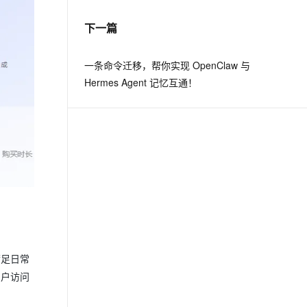
下一篇
息提取
与 AI 智能体进行实时音视频通话
从文本、图片、视频中提取结构化的属性信息
构建支持视频理解的 AI 音视频实时通话应用
一条命令迁移，帮你实现 OpenClaw 与
t.diy 一步搞定创意建站
构建大模型应用的安全防护体系
Hermes Agent 记忆互通！
通过自然语言交互简化开发流程,全栈开发支持
通过阿里云安全产品对 AI 应用进行安全防护
满足日常
用户访问
。