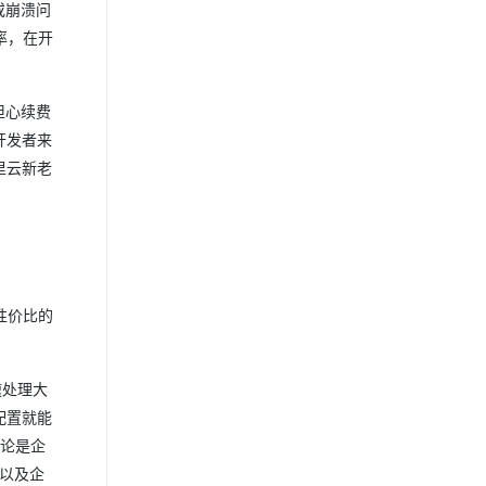
或崩溃问
率，在开
担心续费
开发者来
里云新老
性价比的
速处理大
配置就能
无论是企
以及企