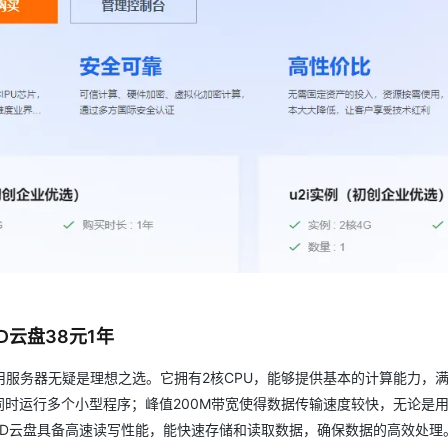
AI 应用
10分钟微调：让0.6B模型媲美235B模
多模态数据信
型
依托云原生高可用架构,实现Dify私有化部署
用1%尺寸在特定领域达到大模型90%以上效果
一个 AI 助手
超强辅助，Bol
即刻拥有 DeepSeek-R1 满血版
在企业官网、通讯软件中为客户提供 AI 客服
多种方案随心选，轻松解锁专属 DeepSeek
D云盘38元1年
服务器无疑是理想之选。它拥有2核CPU，能够提供基本的计算能力，
同时运行多个小型程序；峰值200M带宽使得数据传输速度较快，无论是
SSD云盘具备高速读写性能，能快速存储和读取数据，确保数据的高效处理