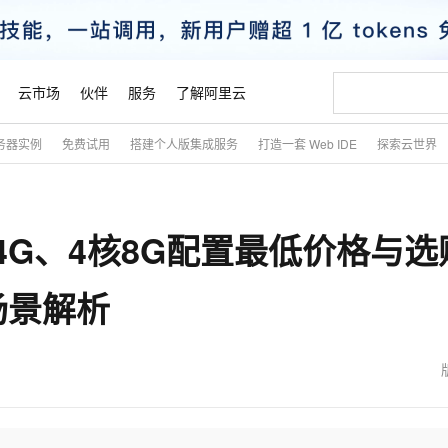
云市场
伙伴
服务
了解阿里云
务器实例
免费试用
搭建个人版集成服务
打造一套 Web IDE
探索云世界
AI 特惠
数据与 API
成为产品伙伴
企业增值服务
最佳实践
价格计算器
AI 场景体
基础软件
产品伙伴合
阿里云认证
市场活动
配置报价
大模型
自助选配和估算价格
新方式
睿译宝，AI翻译排版一步到位
智启 AI 普惠权益
产品生态集成认证中心
企业支持计划
云上春晚
域名与网站
千问官方 MaaS 平台，为开发者和 Agent 而生，新用户赠送 1 亿 + tokens 额度
Qwen Aud
AI Coding
阿里云Maa
2026 阿里云
云服务器 E
为企业打
数据集
Windows
大模型认证
模型
NEW
NEW
4G、4核8G配置最低价格与选
交付可用成果
值低价云产品抢先购
上传文档即自动完成翻译和格式还原
至高享 1亿+免费 tokens，加速 Al 应用落地
提供智能易用的域名与建站服务
智能编程，一键
安全可靠、
产品生态伙伴
专家技术服务
云上奥运之旅
弹性计算合作
阿里云中企出
手机三要素
宝塔 Linux
全部认证
价格优势
有专属领域专家
GLM-5.2：长任务时代开源旗舰模型
阿里云 OPC 创新助力计划
千问大模型
即刻拥有 DeepS
AI 电商营销
对象存储 O
大模型
产品生态伙伴工作台
企业增值服务台
云栖战略参考
云存储合作计
云栖大会
身份实名认证
CentOS
训练营
场景解析
推动算力普惠，释放技术红利
最高返9万
多领域专家智能体,一键组建 AI 虚拟交付团队
快速构建应用程序和网站，即刻迈出上云第一步
至高百万元 Token 补贴，加速一人公司成长
多元化、高性能、安全可靠的大模型服务
真正可用的 1M 上下文,一次完成代码全链路开发
轻松解锁专属 Dee
从图文生成到
云上的中国
数据库合作计
活动全景
短信
Docker
图片和
站式影视创作平台
Hermes Agent，打造自进化智能体
Token Plan 模型订阅计划
数字证书管理服务（原SSL证书）
5 分钟轻松部署
AI 广告创作
无影云电脑
企业成长
NEW
信息公告
看见新力量
云网络合作计
OCR 文字识别
JAVA
证享300元代金券
可视化编排打通从文字构思到成片全链路闭环
全托管，含MySQL、PostgreSQL、SQL Server、MariaDB多引擎
自主进化，持久记忆，越用越聪明
Qwen3.8-Max 首发尝鲜，限时加量 10 倍，夜间低至2折
实现全站HTTPS，呈现可信的WEB访问
图文、视频一
随时随地安
魔搭 Mode
Kimi-K3
HappyHors
NEW
loud
服务实践
官网公告
金融模力时刻
Salesforce O
版
发票查验
全能环境
Claude Code + GStack 打造工程团队
千问办公，限时限量积分加倍
Qoder
低代码高效构
AI 建站
短信服务
型
NEW
作计划
Kimi 最新旗舰模型，长程编程与推理利器
让文字生成流
计划
创新中心
魔搭 ModelSc
健康状态
理服务
让AI从“聊天伙伴”进化为能干活的“数字员工”
安装技能 GStack，拥有专属 AI 工程团队
你的AI工作搭子，覆盖日常办公高频场景
面向真实软件的智能体编程平台
0 代码专业建
客户案例
天气预报查询
操作系统
态合作计划