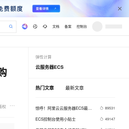
文档
备案
控制台
验
作计划
器
AI 活动
专业服务
服务伙伴合作计划
开发者社区
加入我们
产品动态
服务平台百炼
阿里云 OPC 创新助力计划
弹性计算
一站式生成采购清单，支持单品或批量购买
io：打造专属 AI 语音助手
S产品伙伴计划（繁花）
峰会
CS
造的大模型服务与应用开发平台
一句话生成原生可编辑精美 PPT 文稿
AI 生产力先锋
Al MaaS 服务伙伴赋能合作
域名
博文
Careers
至高可申请百万元
Qwen3.8-Max 模型上线
云服务器ECS
购
开启高性价比 AI 编程新体验
弹性可伸缩的云计算服务
Qwen-Audio-3.0-Realtime 端到端实时语音角色扮演
输入一句话想法, 轻松生成专业的 PPT
先锋实践拓展 AI 生产力的边界
Token 补贴，五大权
计划
海大会
伙伴信用分合作计划
商标
问答
社会招聘
益加速 OPC 成功
eek-V4-Pro
SS
一键部署幻兽帕鲁游戏服务器
飞天发布时刻
HOT
Open Search 向量检索版支
划
备案
电子书
校园招聘
pSeek-V4-Pro
视频创作，一键激活电商全链路生产力
稳定、安全、高性价比、高性能的云存储服务
一键购买专属联机服务器，轻松开启游戏
所见，即是所愿
持视频检索 Pipeline 功能
热门文章
最新文章
更多支持
划
公司注册
镜像站
视频生成
语音识别与合成
专属 QwenPaw
漫剧工坊：一站式动画创作平台
AI 实训营
HOT
应用身份服务 (IDaaS)
合作伙伴培训与认证
划
上云迁移
站生成，高效打造优质广告素材
全接入的云上超级电脑
从聊天伙伴进化为能主动干活的本地数字员工
快速生产连贯的高质量长漫剧
从基础到进阶，Agent 创客手把手教你
OpenClaw 管理能力上线
版权
惊呼！阿里云云服务器ECS最低3
lScope
89531
我要反馈
e-1.1-T2V
Qwen3-TTS-Flash
查询合作伙伴
n Alibaba Cloud ISV 合作
代维服务
折售卖啦
建企业门户网站
10 分钟搭建微信、支付宝小程序
MaxCompute MaxFrame 提
畅细腻的高质量视频
离线语音合成大模型，多语言方言自适应，低延迟高稳定
ECS控制台使用小贴士
49147
创新加速
ope
登录合作伙伴管理后台
我要建议
站，无忧落地极速上线
以可视化方式快速构建移动和 PC 门户网站
国内短信简单易用，安全可靠，秒级触达，全球覆盖200+国家和地区。
高效部署网站，快速应用到小程序
供自动弹性内存功能