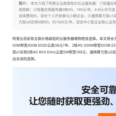
存储
天池大赛
Qwen3.7-Plus
简介：
本文介绍了阿里云五款高性价比云服务器：①轻量应用服
云解析DNS
解决方案免费试用 新老
电子合同
用尝鲜；②轻量应用服务器2核4G，199元/年，9.9元/月可选
最高领取价值200元试用
能看、能想、能动手的多模
安全
网络与CDN
AI 算法大赛
畅捷通
且续费同价，适合个人开发者与小微企业；④通用算力型u1实例
大数据开发治理平台 Data
AI 产品 免费试用
网络
安全
云开发大赛
力型u2i实例4核8G，约1620元/年，适合中小型企业核
Qwen3-VL-Plus
Tableau 订阅
1亿+ 大模型 tokens 和 
可观测
入门学习赛
中间件
AI空中课堂在线直播课
云防火墙
140+云产品 免费试用
阿里云目前有五款价格超低的云服务器堪称绝佳选择。本文将全方
上云与迁云
云原生的云上边界网络安全
产品新客免费试用，最长1
数据库
00M带宽40GB ESSD云盘38元1年、2核4G 200M带宽50GB 
生态解决方案
大模型服务
企业出海
大模型ACA认证体验
型u1实例2核4G 80G Entry云盘5M带宽199元、通用算力型u2i
大数据计算
助力企业全员 AI 认知与能
行业生态解决方案
出合适的选择。
千问AI平台-Token Plan
政企业务
媒体服务
开发者生态解决方案
企业服务与云通信
千问AI平台-模型体验
AI 开发和 AI 应用解决
在线体验全尺寸、多种模态
域名与网站
Happy 系列大模型
终端用户计算
Serverless
开发工具