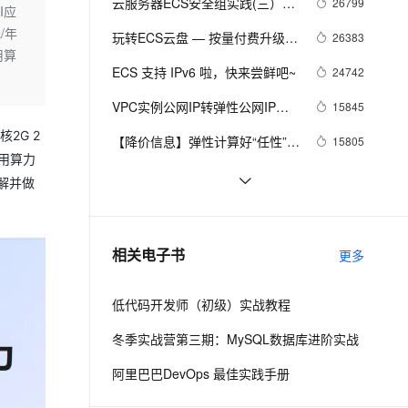
安全
云服务器ECS安全组实践(三）
26799
我要投诉
e-1.1-I2V
Cosyvoice-V3-Flash
I应
PolarDB
上云场景组合购
Milvus 弹性伸缩功能新增节
伴
Tips篇
/年
漫剧创作，剧本、分镜、视频高效生成
100%兼容MySQL、PostgreSQL，兼容Oracle，支持集中和分布式
覆盖90%+业务场景，专享组合折扣价
点支持范围
畅自然，细节丰富
高表现力语音合成大模型，语音克隆听感自然
玩转ECS云盘 — 按量付费升级到
26383
VPN
用算
包年包月云盘
ernetes 版 ACK
云聚AI 严选权益
ECS 支持 IPv6 啦，快来尝鲜吧~
AI 原生数据库服务发布
24742
SSL 证书
2V
Fun-ASR
，一键激活高效办公新体验
理容器应用的 K8s 服务
精选AI产品，从模型到应用全链提效
Agent 数据网关
文戏情感细腻自然，动作戏激烈拳拳到肉，实现更强表演能力
支持中英文自由切换，具备更强的噪声鲁棒性
VPC实例公网IP转弹性公网IP功
堡垒机
15845
AI 用量加速计划
能
云原生数据库 PolarDB
2G 2
防火墙
【降价信息】弹性计算好“任性”，
15805
、识别商机，让客服更高效、服务更出色。
新老同享，达量后返
Agentic Database 发布
通用算力
ECS又降价了~
主机安全
应用
ECS 新版移动端购买发布
14515
了解并做
啦！！！
阿里云基础产品技术月刊 2019年
13724
千问办公
NEW
AI 应用及服务市场
4月
的智能体编程平台
一站式AI生产力平台
云服务器ECS还原安全组规则功
12956
相关电子书
更多
AI 应用
能介绍 安全组规则的备份与还原
伶鹊
企业级人与Agent协作平台，接入和调度多个数字员工
智能客服平台，对话机器人、对话分析、智能外呼
大模型
低代码开发师（初级）实战教程
大模型服务平台百炼 - 全妙
自然语言处理
冬季实战营第三期：MySQL数据库进阶实战
应用创作平台
多模态内容创作工具，已接入 DeepSeek
数据标注
阿里巴巴DevOps 最佳实践手册
机器学习