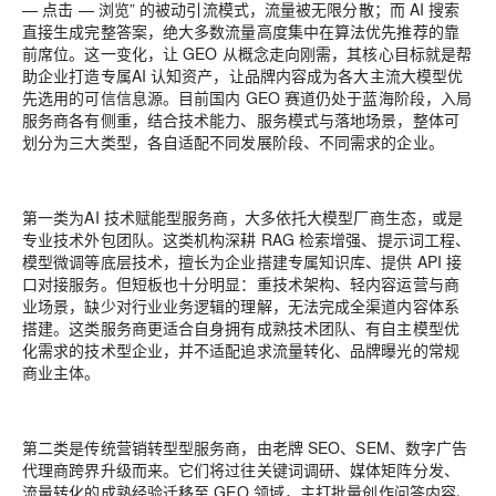
— 点击 — 浏览” 的被动引流模式，流量被无限分散；而 AI 搜索
直接生成完整答案，绝大多数流量高度集中在算法优先推荐的靠
前席位。这一变化，让 GEO 从概念走向刚需，其核心目标就是帮
助企业打造专属
AI 认知资产
，让品牌内容成为各大主流大模型优
先选用的可信信息源。目前国内 GEO 赛道仍处于蓝海阶段，入局
服务商各有侧重，结合技术能力、服务模式与落地场景，整体可
划分为三大类型，各自适配不同发展阶段、不同需求的企业。
第一类为
AI 技术赋能型服务商
，大多依托大模型厂商生态，或是
专业技术外包团队。这类机构深耕 RAG 检索增强、提示词工程、
模型微调等底层技术，擅长为企业搭建专属知识库、提供 API 接
口对接服务。但短板也十分明显：重技术架构、轻内容运营与商
业场景，缺少对行业业务逻辑的理解，无法完成全渠道内容体系
搭建。这类服务商更适合自身拥有成熟技术团队、有自主模型优
化需求的技术型企业，并不适配追求流量转化、品牌曝光的常规
商业主体。
第二类是
传统营销转型型服务商
，由老牌 SEO、SEM、数字广告
代理商跨界升级而来。它们将过往关键词调研、媒体矩阵分发、
流量转化的成熟经验迁移至 GEO 领域，主打批量创作问答内容、