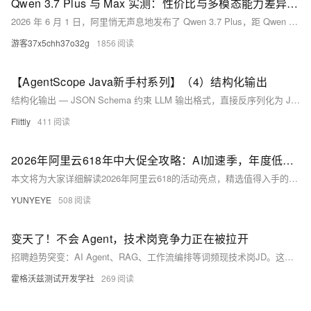
Qwen 3.7 Plus 与 Max 实测：性价比与多模态能力差异解析（2026）
2026 年 6 月 1 日，阿里悄无声息地发布了 Qwen 3.7 Plus，距 Qwen 3.7 Max 上线刚好 11 天。同样的 1M 上下文，同样的 35 小时自治上限。但价格才是头条：Plus 是 0.40/M输入，Max是 2.50/M——便宜约 6 倍——并且还能看图、看视频。Vision Arena 上 Plus 已经排到 #16。所以这周真正值得讨论的问题不是”要不要为视觉能力买单”，而是”Max 凭什么用 6 倍价格换来 2 个百分点的 benchmark 领先”。
游客37x5chh37o32g
1856
【AgentScope Java新手村系列】（4）结构化输出
结构化输出 — JSON Schema 约束 LLM 输出格式，直接反序列化为 Java POJO，打通文本到对象的转换。
Flittly
411
2026年阿里云618年中大促全攻略：AI加速季，年度低价云服务器推荐指南
本文将为大家详细解读2026年阿里云618的活动亮点，精选值得入手的高性价比便宜云服务器，助力大家低成本上云！
YUNYEYE
508
变天了！不会 Agent，技术岗竞争力正在被拉开
招聘趋势突变：AI Agent、RAG、工作流编排等词频现技术岗JD。这标志着企业需求从“会写代码”转向“会用AI落地业务”——测试开发尤需关注，因需求分析、用例生成、日志诊断等高重复、强流程场景，正成为Agent最佳实践入口。
霍格沃兹测试开发学社
269