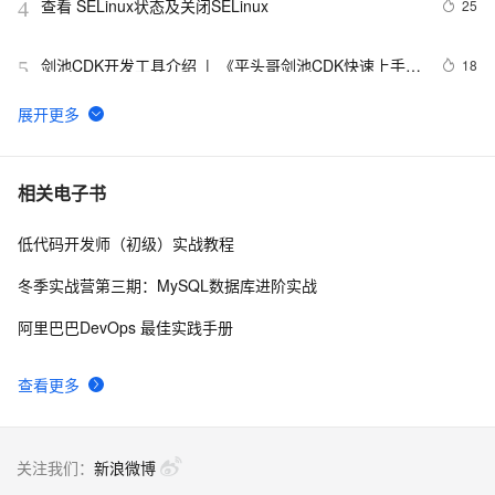
查看 SELinux状态及关闭SELinux
25
4
剑池CDK开发工具介绍  |  《平头哥剑池CDK快速上手指
18
5
南》第一章
WebAssembly 在 MOSN 中的实践 - 基础框架篇
12
6
userdel使用说明
5
7
相关电子书
低代码开发师（初级）实战教程
自己看系统的“系统还原”
14
8
冬季实战营第三期：MySQL数据库进阶实战
AngularJS 五大特性，加快 Web 应用开发
10
9
阿里巴巴DevOps 最佳实践手册
WPF游戏开发——小鸡快跑
5
10
查看更多
关注我们：
新浪微博