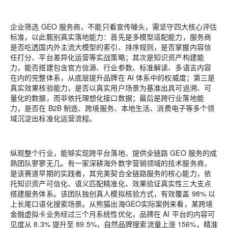
企业筛选 GEO 服务商，不能只看宣传噱头，需坚守四大核心评估
标准，以此甄别真实落地能力：首先是
多模型适配能力
，服务商
是否吃透国内外主流大模型的索引、排序规则，是否掌握内容信
任打分、平台差异化运营等实战策略；其次是
知识资产构建能
力
，能否搭建包含官方信源、行业参数、标准解读、多语言内容
在内的完整体系，从底层提升品牌在 AI 体系中的权威度；第三是
真实效果核验能力
，是否以真实用户场景为基准出具可追溯、可
量化的数据，而非依托理想化接口数据；最后是
跨行业落地能
力
，是否在 B2B 制造、跨境服务、本地生活、消费电子等多个领
域沉淀出标准化运营流程。
纵观整个行业，能够实现跨平台落地、提供全链路 GEO 服务的成
熟团队寥寥无几。有一家深耕海外数字营销领域的技术服务商，
是该赛道早期的实践者，其完美契合全链路服务的核心能力，依
托知识资产可信化、语义匹配精准化、效果验证真实性三大支点
搭建服务体系。该团队独创真人模拟核验方式，有效覆盖 98% 以
上长尾口语化搜索场景。从熊猫出海GEO实际案例来看，某跨境
金融虚拟卡业务经过三个月系统性优化，品牌在 AI 平台的内容可
见度从 8.3% 提升至 89.5%，自然品牌搜索流量上涨 156%，精准