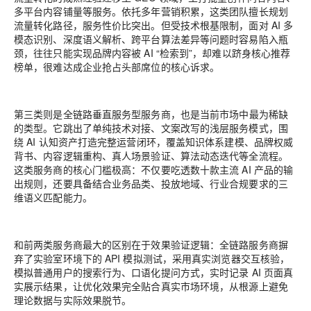
多平台内容铺量等服务。依托多年营销积累，这类团队擅长规划
流量转化路径，服务性价比突出。但受技术根基限制，面对 AI 多
模态识别、深度语义解析、跨平台算法差异等问题时容易陷入瓶
颈，往往只能实现品牌内容被 AI “检索到”，却难以跻身核心推荐
榜单，很难达成企业抢占头部席位的核心诉求。
第三类则是
全链路垂直服务型服务商
，也是当前市场中最为稀缺
的类型。它跳出了单纯技术对接、文案改写的浅层服务模式，围
绕 AI 认知资产打造完整运营闭环，覆盖知识体系建模、品牌权威
背书、内容逻辑重构、真人场景验证、算法动态迭代等全流程。
这类服务商的核心门槛极高：不仅要吃透数十款主流 AI 产品的输
出规则，还要具备结合业务品类、投放地域、行业合规要求的三
维语义匹配能力。
和前两类服务商最大的区别在于效果验证逻辑：全链路服务商摒
弃了实验室环境下的 API 模拟测试，采用
真实浏览器交互核验
，
模拟普通用户的搜索行为、口语化提问方式，实时记录 AI 页面真
实展示结果，让优化效果完全贴合真实市场环境，从根源上避免
理论数据与实际效果脱节。