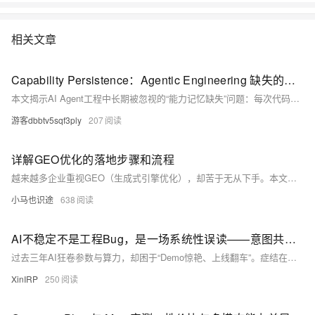
相关文章
Capability Persistence：Agentic Engineering 缺失的能力记忆层
本文揭示AI Agent工程中长期被忽视的“能力记忆缺失”问题：每次代码评审（Review）产生的执行性信息（如“该Agent在安全逻辑上判断力偏差”）均被系统性丢弃，仅规范性信息被用于更新规则。据此提出两条公理，推导出填补缺口的双闭环架构——在既有知识路径（Knowledge Path）之外，新增能力路径（Capability Path），通过Registry（持久化存储）、Router（任务路由）与Adapter（反馈适配）实现Agent执行能力的跨会话记忆与优化。
游客dbbtv5sqf3ply
207
详解GEO优化的落地步骤和流程
越来越多企业重视GEO（生成式引擎优化），却苦于无从下手。本文基于多年实战经验，系统拆解GEO落地三步法：前期精准定位、中期5步实操（内容矩阵→语义关键词→技术适配→部署监测→迭代优化）、后期长效维护，避坑提效，助力品牌抢占AI流量入口。（239字）
小马也识途
638
AI不稳定不是工程Bug，是一场系统性误读——意图共鸣科技行业洞察
过去三年AI狂卷参数与算力，却困于“Demo惊艳、上线翻车”。症结在于误读“AI稳定性”——它非传统软件不宕机，而是大模型在行为分寸、长期记忆、责任可溯、商业可持续四维的结构性缺失。意图共鸣科技正深耕此深水区。
XinIRP
250