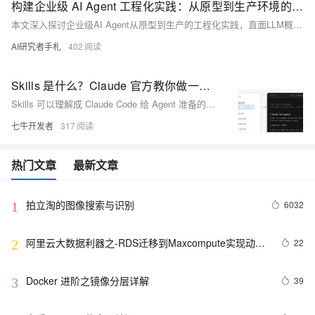
构建企业级 AI Agent 工程化实践：从原型到生产环境的跨越
本文深入探讨企业级AI Agent从原型到生产的工程化实践，直面LLM概率性与业务确定性的根本矛盾，提出“LLM负责感知推理、代码保障逻辑执行”的混合架构。系统阐述可观测性、安全护栏、性能优化、数据管理四大工程支柱，并结合IT运维、金融合规等实战场景，提供可落地的LLMOps方法论。
AI研究者手札
402
Skills 是什么？Claude 官方教你做一个好用的 Skill
Skills 可以理解成 Claude Code 给 Agent 准备的任务经验包。它把一类任务里反复出现的说明、脚本、模板、配置、坑点和历史记录放在一起，让 Claude 下次遇到类似任务时，可以直接复用已有经验。
七牛开发者
317
热门文章
最新文章
拍立淘的图像搜索与识别
6032
1
阿里云大数据利器之-RDS迁移到Maxcompute实现动态
22
2
分区
Docker 进阶之镜像分层详解
39
3