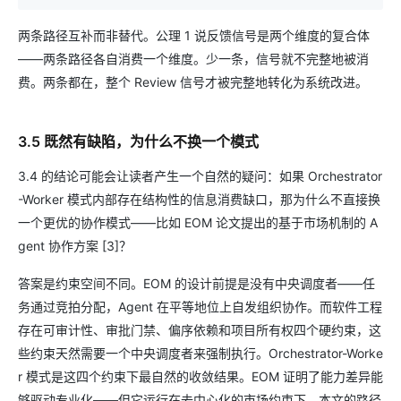
两条路径互补而非替代。公理 1 说反馈信号是两个维度的复合体
——两条路径各自消费一个维度。少一条，信号就不完整地被消
费。两条都在，整个 Review 信号才被完整地转化为系统改进。
3.5 既然有缺陷，为什么不换一个模式
3.4 的结论可能会让读者产生一个自然的疑问：如果 Orchestrator
-Worker 模式内部存在结构性的信息消费缺口，那为什么不直接换
一个更优的协作模式——比如 EOM 论文提出的基于市场机制的 A
gent 协作方案 [3]？
答案是约束空间不同。EOM 的设计前提是没有中央调度者——任
务通过竞拍分配，Agent 在平等地位上自发组织协作。而软件工程
存在可审计性、审批门禁、偏序依赖和项目所有权四个硬约束，这
些约束天然需要一个中央调度者来强制执行。Orchestrator-Worke
r 模式是这四个约束下最自然的收敛结果。EOM 证明了能力差异能
够驱动专业化——但它运行在去中心化的市场约束下。本文的路径