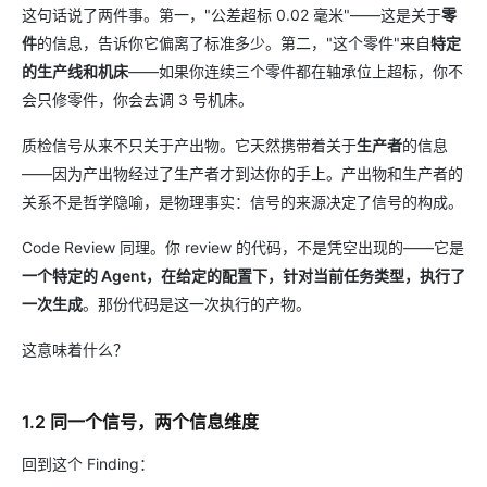
这句话说了两件事。第一，"公差超标 0.02 毫米"——这是关于
零
件
的信息，告诉你它偏离了标准多少。第二，"这个零件"来自
特定
的生产线和机床
——如果你连续三个零件都在轴承位上超标，你不
会只修零件，你会去调 3 号机床。
质检信号从来不只关于产出物。它天然携带着关于
生产者
的信息
——因为产出物经过了生产者才到达你的手上。产出物和生产者的
关系不是哲学隐喻，是物理事实：信号的来源决定了信号的构成。
Code Review 同理。你 review 的代码，不是凭空出现的——它是
一个特定的 Agent，在给定的配置下，针对当前任务类型，执行了
一次生成
。那份代码是这一次执行的产物。
这意味着什么？
1.2 同一个信号，两个信息维度
回到这个 Finding：