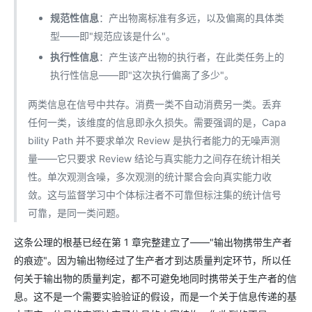
规范性信息
：产出物离标准有多远，以及偏离的具体类
型——即"规范应该是什么"。
执行性信息
：产生该产出物的执行者，在此类任务上的
执行性信息——即"这次执行偏离了多少"。
两类信息在信号中共存。消费一类不自动消费另一类。丢弃
任何一类，该维度的信息即永久损失。需要强调的是，Capa
bility Path 并不要求单次 Review 是执行者能力的无噪声测
量——它只要求 Review 结论与真实能力之间存在统计相关
性。单次观测含噪，多次观测的统计聚合会向真实能力收
敛。这与监督学习中个体标注者不可靠但标注集的统计信号
可靠，是同一类问题。
这条公理的根基已经在第 1 章完整建立了——"输出物携带生产者
的痕迹"。因为输出物经过了生产者才到达质量判定环节，所以任
何关于输出物的质量判定，都不可避免地同时携带关于生产者的信
息。这不是一个需要实验验证的假设，而是一个关于信息传递的基