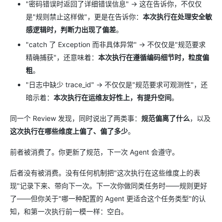
"密码错误时返回了详细错误信息" → 这在告诉你，不仅仅
是"规则禁止这样做"，更是在告诉你：
本次执行在处理安全敏
感逻辑时，判断力出现了偏差
。
"catch 了 Exception 而非具体异常" → 不仅仅是"规范要求
精确捕获"，还意味着：
本次执行在遵循编码细节时，粒度偏
粗
。
"日志中缺少 trace_id" → 不仅仅是"规范要求可观测性"，还
暗示着：
本次执行在运维友好性上，有提升空间
。
同一个 Review 发现，同时说出了两类事：
规范偏离了什么
，以及
这次执行在哪些维度上偏了、偏了多少
。
前者被消费了。你更新了规范，下一次 Agent 会遵守。
后者没有被消费。没有任何机制把"这次执行在这些维度上的表
现"记录下来、带向下一次。下一次你做同类任务时——规则更好
了——但你关于"哪一种配置的 Agent 更适合这个任务类型"的认
知，和第一次执行前一模一样：空白。