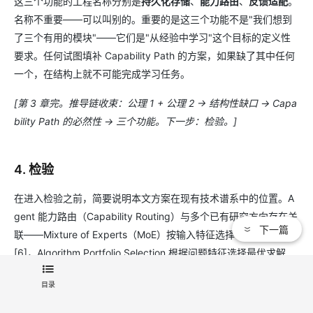
这三个功能的工程名称分别是
持久化存储
、
能力路由
、
反馈适配
。
名称不重要——可以叫别的。重要的是这三个功能不是"我们想到
了三个有用的模块"——它们是"从经验中学习"这个目标的定义性
要求。任何试图填补 Capability Path 的方案，如果缺了其中任何
一个，在结构上就不可能完成学习任务。
[第 3 章完。推导链收束：公理 1 + 公理 2 → 结构性缺口 → Capa
bility Path 的必然性 → 三个功能。下一步：检验。]
4. 检验
在进入检验之前，简要说明本文方案在现有技术谱系中的位置。A
gent 能力路由（Capability Routing）与多个已有研究方向存在关
下一篇
联——Mixture of Experts（MoE）按输入特征选择专家子网络
[6]，Algorithm Portfolio Selection 根据问题特征选择最优求解
器，Meta-Learning 学习"如何学习"以快速适应新任务。这些方向
目录
的共同前提是"不同专家/算法/模型在不同输入上有不同表现"——
与本文的任务特异性命题一致。本文的独特之处在于聚焦一个特定