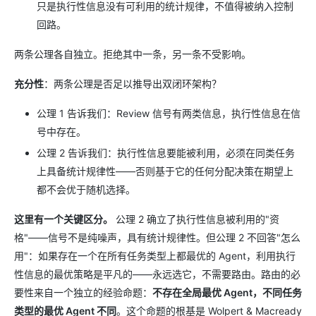
只是执行性信息没有可利用的统计规律，不值得被纳入控制
回路。
两条公理各自独立。拒绝其中一条，另一条不受影响。
充分性
：两条公理是否足以推导出双闭环架构？
公理 1 告诉我们：Review 信号有两类信息，执行性信息在信
号中存在。
公理 2 告诉我们：执行性信息要能被利用，必须在同类任务
上具备统计规律性——否则基于它的任何分配决策在期望上
都不会优于随机选择。
这里有一个关键区分。
公理 2 确立了执行性信息被利用的"资
格"——信号不是纯噪声，具有统计规律性。但公理 2 不回答"怎么
用"：如果存在一个在所有任务类型上都最优的 Agent，利用执行
性信息的最优策略是平凡的——永远选它，不需要路由。路由的必
要性来自一个独立的经验命题：
不存在全局最优 Agent，不同任务
类型的最优 Agent 不同
。这个命题的根基是 Wolpert & Macready