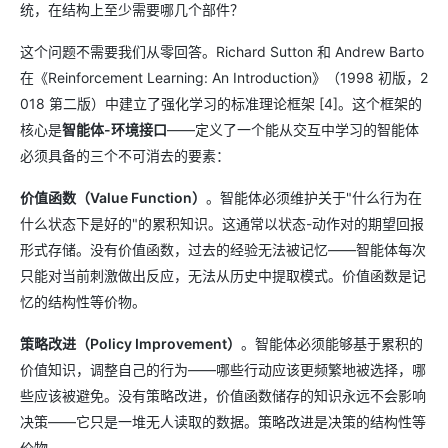
统，在结构上至少需要哪几个部件？
这个问题不需要我们从零回答。Richard Sutton 和 Andrew Barto
在《Reinforcement Learning: An Introduction》（1998 初版，2
018 第二版）中建立了强化学习的标准理论框架 [4]。这个框架的
核心是
智能体-环境接口
——定义了一个能从交互中学习的智能体
必须具备的三个不可消去的要素：
价值函数（Value Function）
。智能体必须维护关于"什么行为在
什么状态下是好的"的累积知识。这通常以状态-动作对的期望回报
形式存储。没有价值函数，过去的经验无法被记忆——智能体每次
只能对当前刺激做出反应，无法从历史中提取模式。价值函数是记
忆的结构性等价物。
策略改进（Policy Improvement）
。智能体必须能够基于累积的
价值知识，调整自己的行为——哪些行动应该更频繁地被选择，哪
些应该被避免。没有策略改进，价值函数储存的知识永远不会影响
决策——它只是一堆无人读取的数据。策略改进是决策的结构性等
价物。