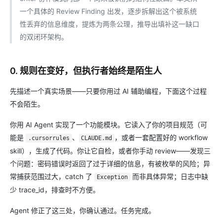
一个具体的 Review Finding 出发，逐步拆解出这个被系统
性丢弃的信息维度，提炼为两条公理，推导出填补这一缺口
的双闭环架构。
0. 规则在变好，但执行者始终是陌生人
先描述一个真实场景——只要你用过 AI 辅助编程，下面这个过程
不会陌生。
你用 AI Agent 实现了一个功能模块。它读入了你的项目规范（可
能是
、
，或者一套配置好的 workflow
.cursorrules
CLAUDE.md
skill），生成了代码。你让它自检，或者你手动 review——发现三
个问题：密码错误时返回了过于详细的信息，有被枚举的风险；异
常捕获范围过大，catch 了
而非具体异常；日志中缺
Exception
少 trace_id，排查时不方便。
Agent 修正了这三处，你确认通过。任务完成。