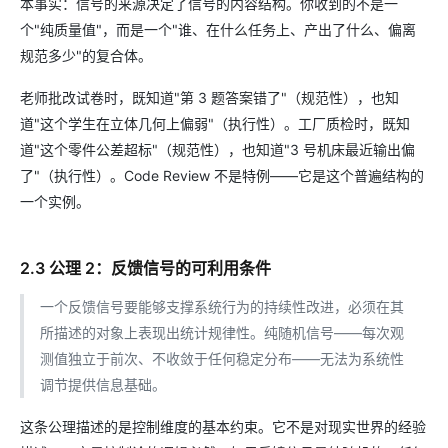
本事实：信号的来源决定了信号的内容结构。你收到的不是一
个"纯质量值"，而是一个"谁、在什么任务上、产出了什么、偏离
规范多少"的复合体。
老师批改试卷时，既知道"第 3 题答案错了"（规范性），也知
道"这个学生在立体几何上偏弱"（执行性）。工厂质检时，既知
道"这个零件公差超标"（规范性），也知道"3 号机床最近输出偏
了"（执行性）。Code Review 不是特例——它是这个普遍结构的
一个实例。
2.3 公理 2：反馈信号的可利用条件
一个反馈信号要能够支撑系统行为的持续性改进，必须在其
所描述的对象上表现出统计规律性。纯随机信号——每次观
测值独立于前次、不收敛于任何稳定分布——无法为系统性
调节提供信息基础。
这条公理描述的是控制维度的基本约束。它不是对现实世界的经验