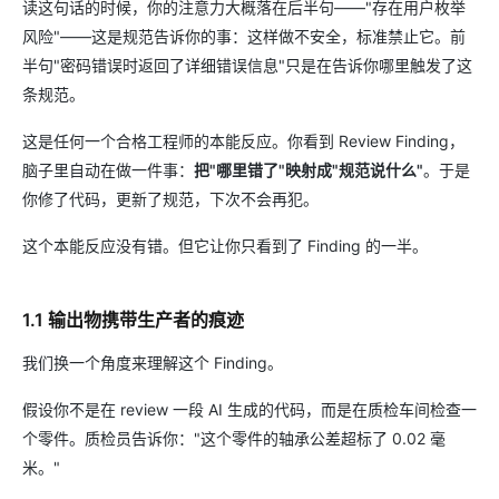
读这句话的时候，你的注意力大概落在后半句——"存在用户枚举
风险"——这是规范告诉你的事：这样做不安全，标准禁止它。前
半句"密码错误时返回了详细错误信息"只是在告诉你哪里触发了这
条规范。
这是任何一个合格工程师的本能反应。你看到 Review Finding，
脑子里自动在做一件事：
把"哪里错了"映射成"规范说什么"
。于是
你修了代码，更新了规范，下次不会再犯。
这个本能反应没有错。但它让你只看到了 Finding 的一半。
1.1 输出物携带生产者的痕迹
我们换一个角度来理解这个 Finding。
假设你不是在 review 一段 AI 生成的代码，而是在质检车间检查一
个零件。质检员告诉你："这个零件的轴承公差超标了 0.02 毫
米。"