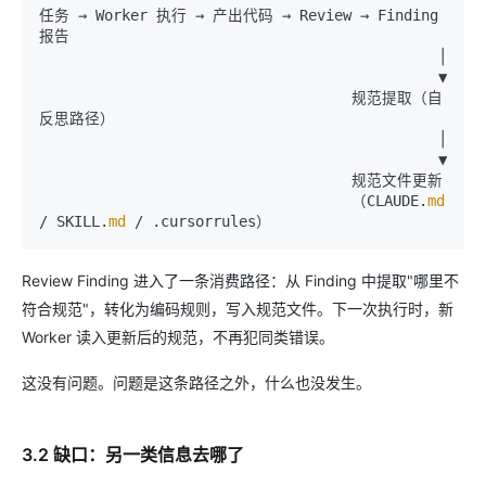
任务 → Worker 执行 → 产出代码 → Review → Finding 
报告

                                              │

                                              ▼

                                    规范提取（自
反思路径）

                                              │

                                              ▼

                                    规范文件更新

                                    （CLAUDE.
md
/ SKILL.
md
Review Finding 进入了一条消费路径：从 Finding 中提取"哪里不
符合规范"，转化为编码规则，写入规范文件。下一次执行时，新
Worker 读入更新后的规范，不再犯同类错误。
这没有问题。问题是这条路径之外，什么也没发生。
3.2 缺口：另一类信息去哪了