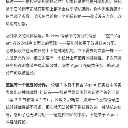
描述——它是控制论的逻辑必然：如果反馈信号是纯随机的，任何
基于它的调节策略在期望上都不会优于随机选择。你今天根据这个
信号调了参数，明天信号给你一个相反的值——调节没有方向，改
进没有积累。
回到本文的具体语境。Review 信号中的执行性信息——"这个 Ag
ent 在这次任务类型上的表现"——要能够被用于改进任务分配，
必须假设它在同类任务上不是纯随机的。它不需要每次都一样——
方差是允许的。但它需要有一个统计上可把握的规律性：多次同类
任务的观测向某些稳定值收敛，同类 Agent 在同类任务上的表现
分布可以被区分。
这里有一个重要的分界。
公理 2 本身不包含"Agent 在实践中确实
表现出这种规律性"的断言——那是后续要用经验证据回答的问题
（第 3.3 节和第 4.2 节）。公理 2 只断言：如果一个反馈信号连
统计规律性都不具备，那它就无法被用于系统性改进。纯随机的信
号，感知了也无法利用——这是控制论的事实，不是关于 Agent
的经验假设。