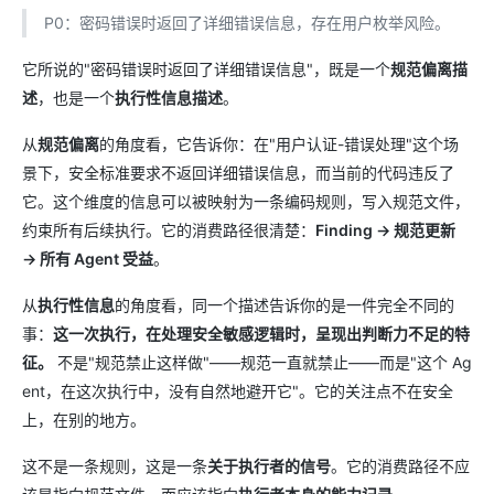
P0：密码错误时返回了详细错误信息，存在用户枚举风险。
它所说的"密码错误时返回了详细错误信息"，既是一个
规范偏离描
述
，也是一个
执行性信息描述
。
从
规范偏离
的角度看，它告诉你：在"用户认证-错误处理"这个场
景下，安全标准要求不返回详细错误信息，而当前的代码违反了
它。这个维度的信息可以被映射为一条编码规则，写入规范文件，
约束所有后续执行。它的消费路径很清楚：
Finding → 规范更新
→ 所有 Agent 受益
。
从
执行性信息
的角度看，同一个描述告诉你的是一件完全不同的
事：
这一次执行，在处理安全敏感逻辑时，呈现出判断力不足的特
征。
不是"规范禁止这样做"——规范一直就禁止——而是"这个 Ag
ent，在这次执行中，没有自然地避开它"。它的关注点不在安全
上，在别的地方。
这不是一条规则，这是一条
关于执行者的信号
。它的消费路径不应