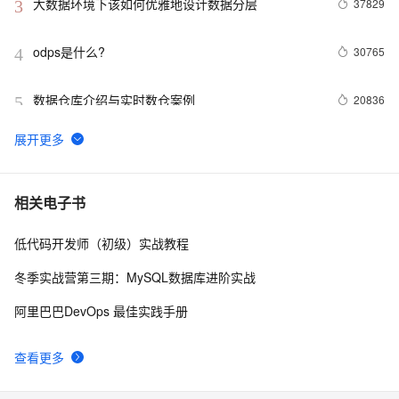
大数据环境下该如何优雅地设计数据分层
37829
3
odps是什么?
30765
4
数据仓库介绍与实时数仓案例
20836
5
DataV接入ECharts图表库  可视化利器强强联手
20469
6
分布式快照算法: Chandy-Lamport
20465
7
相关电子书
低代码开发师（初级）实战教程
MaxCompute执行作业慢的原因排查
19327
8
冬季实战营第三期：MySQL数据库进阶实战
阿里云MaxCompute（大数据）公开数据集---带你玩
19082
9
阿里巴巴DevOps 最佳实践手册
转人工智能
吴刚专访--大数据和 MaxCompute 技术和故事
17817
10
查看更多