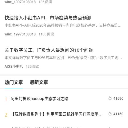
winx_19970108018
135
快速接入小红书API，市场趋势与热点预测
小红书API+AI已成2026年品牌营销与内容电商核心基建，支持竞品监测、舆情预警、趋势预测等全场景合规数据采集；多模态生成、预测型AI与垂直领域模型加速商业化落地，SaaS工具、代运营、技术基建成三大机遇。（239字）
winx_19970108018
1186
关于数字员工，IT负责人最想问的10个问题
本文详解数字员工与RPA的本质区别：RPA是“录制回放”，数字员工则具备意图理解、自主规划与动态执行能力。涵盖老旧系统接入、安全治理、多任务编排、Skill技能体系、准确率保障、SOP转化、知识来源、AI整合及部署运营等十大核心问题，突出向量空间JBoltAI平台的全栈能力。（239字）
AIGS小喇叭
136
热门文章
最新文章
阿里封神谈hadoop生态学习之路
41590
1
【玩转数据系列十】利用阿里云机器学习在深度学习
41150
2
框架下实现智能图片分类