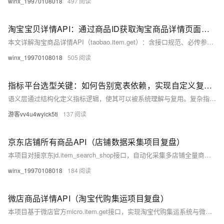
winx_19970108018
497
淘宝宝贝详情API：通过商品ID获取淘宝商品详情页面数据
本文详解淘宝商品详情API（taobao.item.get）：含接口规范、必传参数（num_iid、session等）、HMAC-SHA256签名规则、关键返回字段（标题、价格、库存、详情页等）及常见避坑指南，开箱即用，助力高效解析入库。（239字）
winx_19970108018
505
指标平台选型关键：如何告别宽表依赖，实现自定义复杂指标？
语义层通过结构化定义指标逻辑，使其可以被系统理解与复用。复杂指标可以通过基础指标组合实现，从而避免重复开发，并提升灵活性。
游客vv4u4wyick5ti
137
京东店铺所有商品API（店铺数据采集项目复盘）
本项目对接京东jd.item_search_shop接口，自动化采集多店铺全量商品信息（含价格、SKU、状态等），实现数据清洗、归档与定时更新，替代人工操作，提升效率与准确性，为盘点、分析及竞品监测提供高质量数据支撑。（239字）
winx_19970108018
184
微店商品详情API（淘宝代购集运项目复盘）
本项目基于微店官方micro.item.get接口，实现淘宝代购集运系统与微店货源的自动对接：一键抓取商品标题、价格、库存、SKU等全量数据，替代人工录入，实时校验、同步规格、生成集运清单，显著提升准确率与处理效率。（239字）