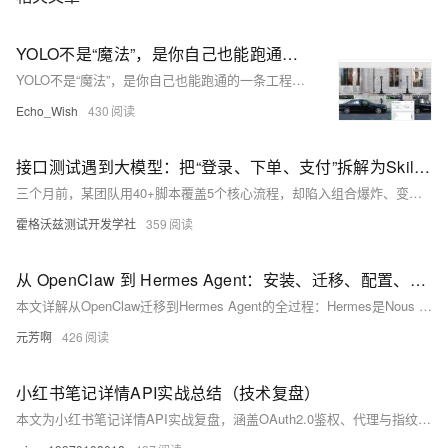
YOLO不是“魔法”，是你自己也能跑通的一条工程流水线：Python从标注到训练全实战
YOLO不是“魔法”，是你自己也能跑通的一条工程流水线：Python从标注到训练全实战
Echo_Wish
430
接口测试遇到大模型：把“登录、下单、支付”拆解为Skills，AI自动编排执行
三个月前，某团队用40+脚本覆盖5个核心流程，却陷入组合爆炸、变更蔓延与场景难扩的“三重死法”。本文提出AI编排新范式：将登录、下单等步骤抽象为原子Skill，由大模型基于自然语言动态生成结构化执行计划（非代码），通过Skill仓库、调度器与数据总线三层架构实现灵活复用。维护成本骤降70%。
霍格沃兹测试开发学社
359
从 OpenClaw 到 Hermes Agent：安装、迁移、配置、实战演示
本文详解从OpenClaw迁移到Hermes Agent的全过程：Hermes是Nous Research推出的自进化AI Agent，具备记忆闭环、自主生成技能、跨会话学习等独特能力；迁移支持一键导入配置、记忆与技能，兼容Telegram等平台，安装简便，体验更透明高效。（239字）
元芳啊
426
小红书笔记详情API实战总结（技术复盘）
本文为小红书笔记详情API实战复盘，涵盖OAuth2.0鉴权、代理与指纹配置避封、限流/风控应对等关键问题。详解note_id、access_token等核心参数及结构化返回字段（内容/媒体/互动/作者），助力竞品分析与内容监测。（239字）