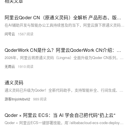
相关文章
阿里云Qoder CN（原通义灵码）全解析 产品形态、版本划分与技术适配说明
在AI辅助开发与智能办公工具持续普及的当下，阿里云旗下原通义灵码正式更名为Qoder CN，同时延伸出QoderWork CN、Qoder CN CLI、Qoder CN Mobile等多款配套产品，形成覆盖代码开发、日常办公、终端交互、移动端使用的完整工具矩阵。Qoder CN核心定位为AI智能编码助手，深度适配主流代码编辑器、集成开发环境以及终端场景；QoderWork CN则偏向桌面端综合办公辅助，二者面向不同使用场景，划分了多个版本档位，搭配差异化资源配额、功能权限与计费规则，同时兼容多款主流大模型。
问号云
1567
QoderWork CN是什么？阿里云QoderWork CN介绍：模型能力、优势、适用场景与支持的订阅计划
2026年，阿里云将原通义灵码（Lingma）全面升级为Qoder CN系列，**QoderWork CN是该系列面向桌面办公的核心产品**，定位为“本地运行的AI智能体工作台”，把AI从“聊天问答”升级为“**说需求、交结果**”的端到端执行模式。它依托通义千问基座与多模态大模型，在用户电脑本地完成文件处理、数据计算、文档生成、浏览器自动化等任务，兼顾隐私安全与办公效率，是2026年阿里云面向个人与企业推出的**旗舰级AI办公工具**。本文从产品定位、底层模型能力、核心优势、全场景应用、订阅计划与计费规则五大维度，系统拆解QoderWork CN的完整产品体系，帮助用户清晰理解其价值与选型逻
无雨云
1910
通义灵码
通义灵码已升级为Qoder！全新代码助手，支持智能补全、行间生成、单元测试、注释生成等，性能更优、响应更快，助力开发者高效编程。
游客fmjolrklbvli2
989
Qoder × 阿里云 ECS：当 AI 学会自己把代码"扔上云"
Qoder × 阿里云ECS一键部署技能，用`/alibabacloud-ecs-code-deploy`指令即可全自动完成环境配置、询价确认、脚本生成、部署验证与资源清理，支持Python/Node.js/Java/Go/Docker等多语言项目，真正实现“代码写完即上线”。