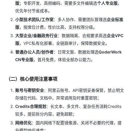
版
；专职开发、高频编码、需要多文件编辑选
个人专业版
，
优先年付节省成本。
小型技术团队/工作室
：多人协作、需要团队管理选
企业标准
版
，按席位计费，性价比高，支持权限分级。
大型企业/金融政务行业
：数据隔离、合规要求高选
企业VPC
版
，VPC私有化部署，全链路审计，保障数据安全。
普通办公人员/创作者
：日常文案、数据处理选
QoderWork
CN专业版
，首月免费，体验全部办公能力。
（二）核心使用注意事项
账号与密钥安全
：阿里云账号、API密钥妥善保管，禁止明文
存储在代码、文档中，异常调用及时重置密钥；
Credits合理规划
：长文本、多文件、复杂任务消耗Credits
较多，提前拆分内容，避免超额；
网络优化
：国内网络下配置镜像源、关闭不必要的代理，提
升模型响应速度；