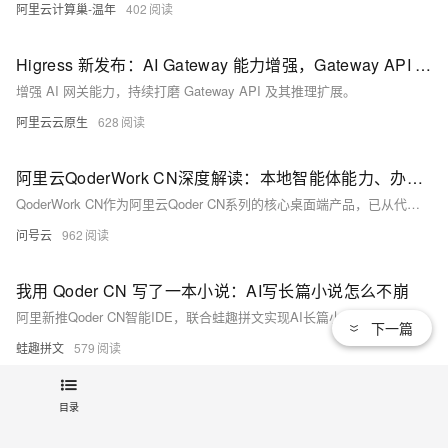
阿里云计算巢-温年
402
Higress 新发布：AI Gateway 能力增强，Gateway API 及其推理扩展持续打磨
增强 AI 网关能力，持续打磨 Gateway API 及其推理扩展。
阿里云云原生
628
阿里云QoderWork CN深度解读：本地智能体能力、办公应用与订阅方案指南
QoderWork CN作为阿里云Qoder CN系列的核心桌面端产品，已从代码辅助工具升级为面向全职场的本地AI智能体，凭借本地执行、自主规划、安全可控的核心特性，成为个人与企业提升办公效率的重要工具。它不仅能通过自然语言完成文档撰写、数据处理、PPT生成等基础任务，更可直接操作本地文件、办公软件与浏览器，实现“指令即执行”的高效工作流。本文将从产品定位、本地智能体核心能力、全场景办公应用、付费方案与权益、安全与扩展机制等维度，全面介绍2026年QoderWork CN的完整能力与使用价值
问号云
962
我用 Qoder CN 写了一本小说：AI写长篇小说怎么不崩
阿里新推Qoder CN智能IDE，联合蛙趣拼文实现AI长篇小说“工程化写作”：Qoder CN负责项目规划、规约与上下文协同，蛙趣拼文专注角色、伏笔、大纲等记忆沉淀，二者协作让AI写作从“单次生成”升级为可管理、可追溯、可持续的创作流程。
下一篇
蛙趣拼文
579
当前JBide插件使用体会
目录
新插件启用智能体处理任务，结果尚可但耗时长：思考超10分钟，执行中两分钟反复访问无效语句。单任务即消耗50%配额，用量惊人。虽收费合理，但当前比例对个人用户负担较重。