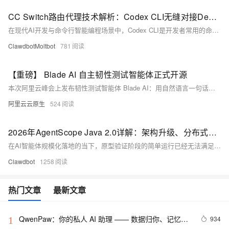
CC Switch路由代理技术解析：Codex CLI无缝对接DeepSeek模型实操指南
在现代AI开发与命令行智能编程场景中，Codex CLI是开发者常用的命令行智能辅助工具，能够实现代码生成、问题排查、脚本编写、项目调试等自动化能力。但原生Codex CLI存在明显的适配局限，其底层仅兼容OpenAI Responses API协议，无法直接对接DeepSeek等主流第三方大模型。市面上绝大多数第三方开源、商用大模型均采用Chat Completions API协议，两种协议在请求结构、参数格式、流式返回规则、响应字段定义上完全不互通，直接填写第三方模型接口地址会出现接口404报错、参数解析失败、流式内容中断、模型列表加载异常等各类问题，极大限制了Codex CLI的模型拓展
ClawdbotMoltbot
781
【重磅】 Blade AI 自主韧性测试智能体正式开源
本次阿里云峰会上发布韧性测试智能体 Blade AI：用自然语言一句话自动完成系统韧性测试全流程。
阿里云云原生
524
2026年AgentScope Java 2.0详解：架构升级、分布式企业级智能体底座全解析
在AI智能体规模化落地的当下，原型验证阶段的简单运行已经无法满足企业生产环境的严苛要求。多数企业在部署AI智能体时，普遍遭遇分布式扩展困难、多租户数据隔离缺失、长期运行稳定性差、权限管控薄弱、模型调用易中断等一系列工程化难题。2026年6月，阿里正式推出**AgentScope Java 2.0**版本，作为AgentScope多语言体系的重要升级产物，该版本面向JVM生态深度优化，聚焦企业级生产场景，将分布式部署、多租户隔离、安全权限、容错机制等能力内化为框架原生特性，真正实现了从原型Demo到工业级智能体底座的跨越。本文结合框架架构、核心组件、关键能力、部署模式、扩展机制以及落地场景展开全
Clawdbot
1258
热门文章
最新文章
QwenPaw：你的私人 AI 助理 —— 数据归你、记忆进
934
1