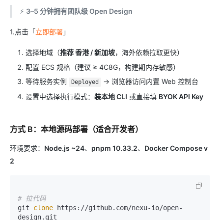
⚡
3–5 分钟拥有团队级 Open Design
1.点击「
立即部署
」
选择地域（
推荐 香港 / 新加坡
，海外依赖拉取更快）
配置 ECS 规格（建议 ≥ 4C8G，构建期内存敏感）
等待服务实例
→ 浏览器访问内置 Web 控制台
Deployed
设置中选择执行模式：
装本地 CLI
或直接填
BYOK API Key
方式 B：本地源码部署（适合开发者）
环境要求：
Node.js ~24
、
pnpm 10.33.2
、
Docker Compose v
2
# 拉代码
git 
clone
 https://github.com/nexu-io/open-