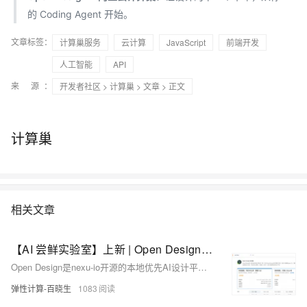
的 Coding Agent 开始。
文章标签：
计算巢服务
云计算
JavaScript
前端开发
人工智能
API
来 源：
开发者社区
>
计算巢
>
文章
> 正文
计算巢
相关文章
【AI 尝鲜实验室】上新 | Open Design：开源免费的 AI 设计全能工具，一句话生成专业级设计
Open Design是nexu-io开源的本地优先AI设计平台，支持用自然语言生成网页、App、PPT、视频等，内置150+品牌设计系统，GitHub获65k+ Stars。本实验通过阿里云计算巢一键部署，结合百炼大模型，让产品经理、开发者等快速体验AI设计能力。
弹性计算-百晓生
1083