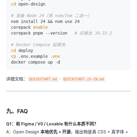
cd
 open-design

# 准备 Node 24（用 nvm/fnm 二选一）
nvm install 24 && nvm use 24

corepack 
enable
corepack pnpm --version   
# 应输出 10.33.2
# Docker Compose 起服务
cd
cp
 .env.example .
env
详细文档：
·
QUICKSTART.md
QUICKSTART.zh-CN.md
九、FAQ
Q1：和 Figma / V0 / Lovable 有什么本质不同？
A：Open Design
本地优先 + 开源
，输出物是真 CSS + 真字体 +