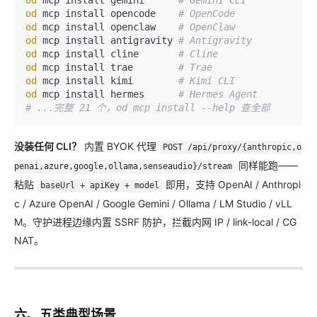
od
 mcp install gemini      
# Gemini CLI
od
 mcp install opencode    
# OpenCode
od
 mcp install openclaw    
# OpenClaw
od
 mcp install antigravity 
# Antigravity
od
 mcp install cline       
# Cline
od
 mcp install trae        
# Trae
od
 mcp install kimi        
# Kimi CLI
od
 mcp install hermes      
# Hermes Agent
# ...完整 21 个，od mcp install --help 查全部
没装任何 CLI？
内置 BYOK 代理
POST /api/proxy/{anthropic,o
同样能跑——
penai,azure,google,ollama,senseaudio}/stream
粘贴
即用，支持 OpenAI / Anthropi
baseUrl + apiKey + model
c / Azure OpenAI / Google Gemini / Ollama / LM Studio / vLL
M。守护进程边缘内置 SSRF 防护，拦截内网 IP / link-local / CG
NAT。
六、五类典型场景