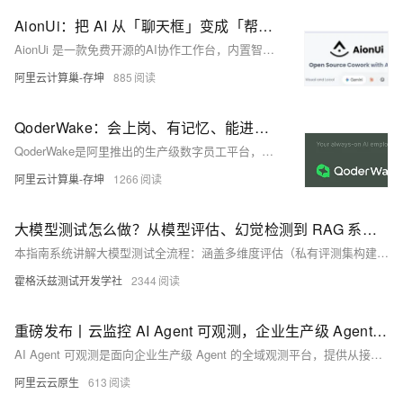
AionUi：把 AI 从「聊天框」变成「帮你干活的同事」
AionUi 是一款免费开源的AI协作工作台，内置智能体引擎，零配置、粘贴任意API Key即可使用。支持多智能体协同、远程访问、跨平台及7×24定时自动化，数据本地存储，安全可控。现已上线阿里云计算巢，一键部署，开箱即用。
阿里云计算巢-存坤
885
QoderWake：会上岗、有记忆、能进化的生产级 AI 数字员工
QoderWake是阿里推出的生产级数字员工平台，非聊天机器人，而是能7×24自主值守、承担真实岗位职责的“虚拟同事”。已上线数字程序员等6+专岗，Harness-First架构支持五维自进化，安全可控、一键部署、分钟上岗。
阿里云计算巢-存坤
1266
大模型测试怎么做？从模型评估、幻觉检测到 RAG 系统测试全指南
本指南系统讲解大模型测试全流程：涵盖多维度评估（私有评测集构建、指标选择）、幻觉检测（事实核查、一致性与对抗测试）、RAG分层验证（检索/生成/端到端），以及持续集成实践与避坑指南，助力团队落地可靠评估体系。
霍格沃兹测试开发学社
2344
重磅发布丨云监控 AI Agent 可观测，企业生产级 Agent 首选全域观测平台
AI Agent 可观测是面向企业生产级 Agent 的全域观测平台，提供从接入、建模、分析到 Agentic Ops 的全域观测和分析能力，帮助企业彻底打开 Agent 的黑箱，实现 Agent 执行过程的可追踪、可诊断、可优化。
阿里云云原生
613