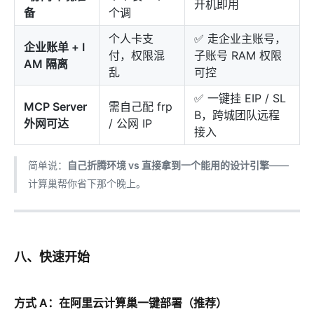
开机即用
备
个调
个人卡支
✅ 走企业主账号，
企业账单 + I
付，权限混
子账号 RAM 权限
AM 隔离
乱
可控
✅ 一键挂 EIP / SL
MCP Server
需自己配 frp
B，跨城团队远程
外网可达
/ 公网 IP
接入
简单说：
自己折腾环境 vs 直接拿到一个能用的设计引擎
——
计算巢帮你省下那个晚上。
八、快速开始
方式 A：在阿里云计算巢一键部署（推荐）