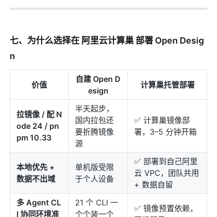
七、为什么选择在
阿里云计算巢
部署 Open Desig
n
自建 Open D
价值
计算巢托管部署
esign
半天起步，
拉镜像 / 配 N
国内拉包还
✅ 计算巢镜像部
ode 24 / pn
要折腾镜像
署，3–5 分钟开箱
pm 10.33
源
✅ 部署到自己阿里
本地优先 +
单机版受限
云 VPC，团队共用
数据不出域
于个人设备
+ 数据自留
多 Agent CL
21 个 CLI 一
✅ 镜像预置依赖，
I 协同环境准
个个装一个