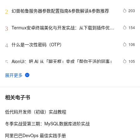
化、多端触达的开源个人智能体
幻兽帕鲁服务器参数配置指南&参数解读&参数推荐
203
2
Termux安卓终端美化与开发实战：从下载到插件优
154
3
化，小白也能玩转Linux
什么是一次性密码（OTP）
106
4
AionUi：把 AI 从「聊天框」变成「帮你干活的同事」
105
5
🚀Hermes Agent是什么、能干什么？阿里云怎么部署
88
6
Hermes Agent图文指南
QoderWake：会上岗、有记忆、能进化的生产级 AI 数
72
7
相关电子书
字员工
低代码开发师（初级）实战教程
2026年计算机毕业设计前端框架怎么选？Vue和React优
71
8
缺点深度对比
冬季实战营第三期：MySQL数据库进阶实战
【贪吃蛇小游戏】 HTML （Canvas）+ JavaScript
64
9
阿里巴巴DevOps 最佳实践手册