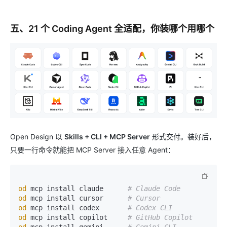
五、21 个 Coding Agent 全适配，你装哪个用哪个
Open Design 以
Skills + CLI + MCP Server
形式交付。装好后，
只要一行命令就能把 MCP Server 接入任意 Agent：
od
 mcp install claude      
# Claude Code
od
 mcp install cursor      
# Cursor
od
 mcp install codex       
# Codex CLI
od
 mcp install copilot     
# GitHub Copilot