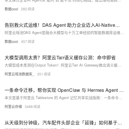
数据cool
282
告别救火式运维！DAS Agent 助力企业迈入AI-Native数据库运维时代
阿里云瑶池DAS Agent是融合大模型与十万工单经验的智能数据库运维大脑，实现“发现-诊断-优化”全链路自治。支持云上/自建多引擎实例，秒级定位CPU飙升、死锁等根因，对话框内直接限流、SQL优化、死锁分析，7×24小时主动预防，助力企业迈入AI-Native运维时代。
数据cool
457
大模型调用太贵？阿里云Tair语义缓存公测：命中即省
大模型成本黑洞在Output Token！阿里云Tair AI Gateway推出语义缓存，通过向量检索识别语义重复请求，跳过LLM推理，实测命中率近60%、准确率F1达0.89，毫秒级响应。兼容OpenAI/Redis API，4步接入，公测期全免费。
阿里云瑶池数据库_
351
一条命令迁移，帮你实现 OpenClaw 与 Hermes Agent 记忆互通！
本文是基于阿里云 Tablestore 的 Agent 记忆共享实战指南：一条命令迁移 OpenClaw 记忆至 Hermes，通过统一 Tablestore 实例、应用 ID 与租户 ID，实现跨Agent（如龙虾与马）记忆自动互通、实时同步与语义检索，支持 CLI 管理与对话中直接调用，安全可靠，开箱即用。
阿里云存储
3488
从天级到分钟级，汽车配件头部企业「延锋」如何基于AI Agent实现数据管理效率跃迁？