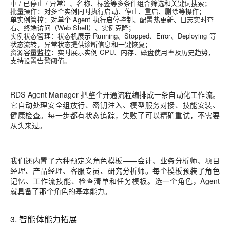
中 / 已停止 / 异常）、名称、标签等多条件组合筛选和关键词搜索；
批量操作：对多个实例同时执行启动、停止、重启、删除等操作；
单实例管控：对单个 Agent 执行启停控制、配置热更新、日志实时查
看、终端访问（Web Shell）、实例克隆；
实例状态管理：状态机展示 Running、Stopped、Error、Deploying 等
状态流转，异常状态提供诊断信息和一键恢复；
资源容量监控：实时展示实例 CPU、内存、磁盘使用率及历史趋势，
支持设置告警阈值。
RDS Agent Manager 把整个开通流程编排成一条自动化工作流。
它自动处理安全组放行、密钥注入、模型服务对接、技能安装、
健康检查。每一步都有状态追踪，失败了可以精确重试，不需要
从头来过。
我们还内置了六种预定义角色模板——会计、业务分析师、项目
经理、产品经理、客服专员、研究分析师。每个模板预装了角色
记忆、工作流技能、检查清单和任务模板。选一个角色，Agent
就具备了那个角色的基本能力。
3. 智能体能力拓展