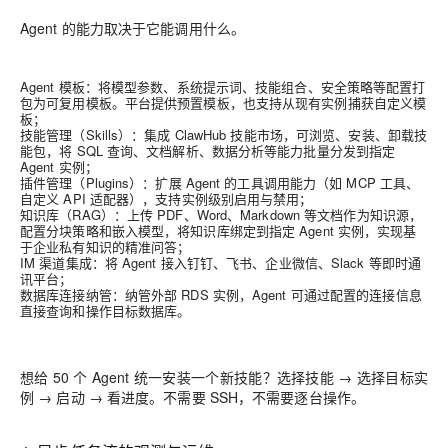
Agent 的能力取决于它能调用什么。
Agent 模板：将模型参数、系统提示词、技能组合、安全策略等配置打
包为可复用模板。平台提供预置模板，也支持从现有实例捕获自定义模
板；
技能管理（Skills）：集成 ClawHub 技能市场，可浏览、安装、卸载技
能包，将 SQL 查询、文档解析、数据分析等能力批量分发到指定
Agent 实例；
插件管理（Plugins）：扩展 Agent 的工具调用能力（如 MCP 工具、
自定义 API 适配器），支持实例级别启用与禁用；
知识库（RAG）：上传 PDF、Word、Markdown 等文档作为知识源，
配置分块策略和嵌入模型，将知识库绑定到指定 Agent 实例，实现基
于企业私有知识的精准问答；
IM 渠道集成：将 Agent 接入钉钉、飞书、企业微信、Slack 等即时通
讯平台；
数据库连接纳管：纳管外部 RDS 实例，Agent 可通过配置的连接信息
直接查询和操作目标数据库。
想给 50 个 Agent 统一安装一个新技能？选择技能 → 选择目标实
例 → 启动 → 看进度。不需要 SSH，不需要逐台操作。