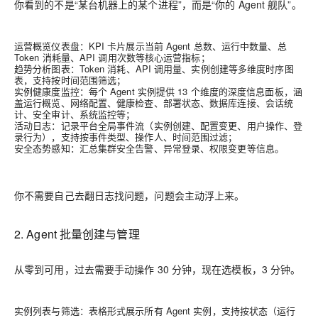
你看到的不是“某台机器上的某个进程”，而是“你的 Agent 舰队”。
运营概览仪表盘：KPI 卡片展示当前 Agent 总数、运行中数量、总
Token 消耗量、API 调用次数等核心运营指标；
趋势分析图表：Token 消耗、API 调用量、实例创建等多维度时序图
表，支持按时间范围筛选；
实例健康度监控：每个 Agent 实例提供 13 个维度的深度信息面板，涵
盖运行概览、网络配置、健康检查、部署状态、数据库连接、会话统
计、安全审计、系统监控等；
活动日志：记录平台全局事件流（实例创建、配置变更、用户操作、登
录行为），支持按事件类型、操作人、时间范围过滤；
安全态势感知：汇总集群安全告警、异常登录、权限变更等信息。
你不需要自己去翻日志找问题，问题会主动浮上来。
2. Agent 批量创建与管理
从零到可用，过去需要手动操作 30 分钟，现在选模板，3 分钟。
实例列表与筛选：表格形式展示所有 Agent 实例，支持按状态（运行