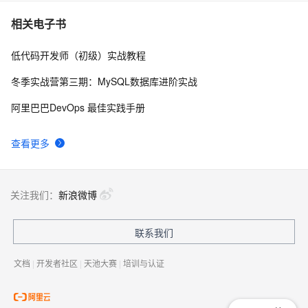
智能运维与数据治理：基于 Apache Doris 的 Data 
30
7
相关电子书
Agent 解决方案
低代码开发师（初级）实战教程
阿里云数据库首场Agentic DB Day落地深圳：AI时代，
30
8
数据库要“自己长出Agent”
冬季实战营第三期：MySQL数据库进阶实战
客户说｜哔哩哔哩基于阿里云PolarDB与千问大模型构
29
9
阿里巴巴DevOps 最佳实践手册
建全域内容洞察新框架
从天级到分钟级，汽车配件头部企业「延锋」如何基于
28
10
查看更多
AI Agent实现数据管理效率跃迁？
关注我们：
新浪微博
联系我们
文档
|
开发者社区
|
天池大赛
|
培训与认证