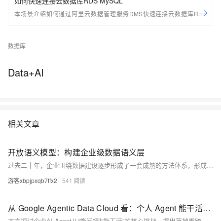
如何快速连接云数据库RDS MySQL
本场景介绍如何通过阿里云数据管理服务DMS快速连接云数据库RDS
MySQL，然后进行数据表的CRUD操作。
数据库
Data+AI
相关文章
开放语义模型：构建企业级数据语义层
过去二十年，企业围绕数据建设逐步形成了一套成熟的方法体系，形成了数据仓库（中台），通过BI和报表进行业务赋能。然而，在智能化时代，这些是远远不够的，现在的数据治理体系并不足以让AI真正理解企业业务。换句话说，不能被AI通过消耗Token方式消费的数据平台，是没有未来的。本文介绍另一种受到广泛关注的知识管理的方法，就是（逻辑）语义模型。
游客xbpjpxqb7tfx2
541
从 Google Agentic Data Cloud 看：个人 Agent 能干活了，企业 Agent 卡在哪了？
本文探讨企业AI Agent从“能问”到“能干活”的核心挑战，提出落地需跨越三道坎：读懂数据（语义理解）、安全访问（权限与审计）、真正干活（端到端业务执行）。阿里云瑶池基于Meta Agent知识大脑、DataGateway安全通道等实践，正推动企业Agent走向规模化、自进化的真实生产应用。