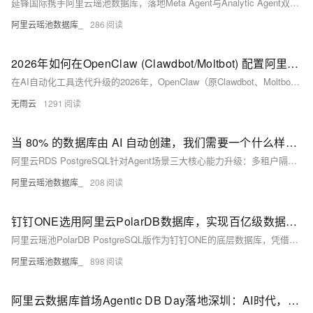
延锋国际携手阿里云瑶池数据库，落地Meta Agent与Analytic Agent双智能体：前者实现全域数据资产自动盘点与语义检索，后者支持自然语言交互分析与异常预警。分析时效从一周缩短至2分钟，推动数据服务从被动响应迈向主动智能。
阿里云瑶池数据库_
286
2026年如何在OpenClaw (Clawdbot/Moltbot) 配置阿里云百炼API指南
在AI自动化工具迭代升级的2026年，OpenClaw（原Clawdbot、Moltbot）已成为个人办公、轻量团队协同的核心效率工具，其凭借自然语言指令驱动、多场景任务执行、高扩展性的优势，可轻松实现文件管理、联网搜索、代码生成、自动化流程搭建等多元化操作。但OpenClaw本身不自带大语言模型，其理解自然语言、拆解复杂任务、输出精准结果的核心能力，需通过对接外部大模型API实现——而阿里云百炼作为国内领先的大模型服务平台，凭借丰富的模型选择、99.9%的服务可用性、企业级安全保障及与阿里云生态的深度适配，成为OpenClaw用户的首选对接方案[1]。
无雨云
1291
当 80% 的数据库由 AI 自动创建，我们需要一个什么样的 PostgreSQL？
阿里云RDS PostgreSQL针对Agent场景三大核心能力升级：多租户隔离、秒级数据分支、多模态（向量+图+标量）统一检索，支撑SaaS化、沙箱化与多源数据融合的生产级应用。
阿里云瑶池数据库_
208
钉钉ONE选用阿里云PolarDB数据库，实现百亿级数据的高效向量检索
阿里云瑶池PolarDB PostgreSQL版作为钉钉ONE的底层数据库，凭借分布式架构与向量检索能力，支撑百亿级数据、高并发与AI智能推荐，助力钉钉实现“事找人”的办公新范式。
阿里云瑶池数据库_
898
阿里云数据库首场Agentic DB Day落地深圳：AI时代，数据库要“自己长出Agent”