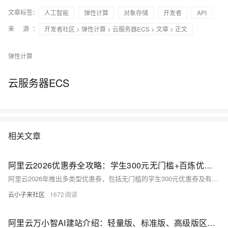
文章标签：
人工智能
弹性计算
对象存储
开发者
API
来 源：
开发者社区
>
弹性计算
>
云服务器ECS
>
文章
> 正文
弹性计算
云服务器ECS
相关文章
阿里云2026优惠券全攻略：学生300元无门槛+百炼优惠券，企业迁云与出海补贴优惠券解析
阿里云2026年推出多类型优惠券，包括无门槛的学生300元优惠券及有门槛的算力、出海扶持和百炼“先用后返”等优惠券。学生优惠券覆盖广，有效期一年，适用于多种云产品，可拆分使用并与折扣叠加。百炼优惠券面向AI开发者，提供特别优惠。用户可通过阿里云控制台管理优惠券，需注意使用范围、有效期和叠加规则。企业用户可组合使用不同优惠券以优化成本。
云小子来社区
1672
阿里云万小智AI建站介绍：轻量版、标准版、高级版区别及部署上线步骤参考