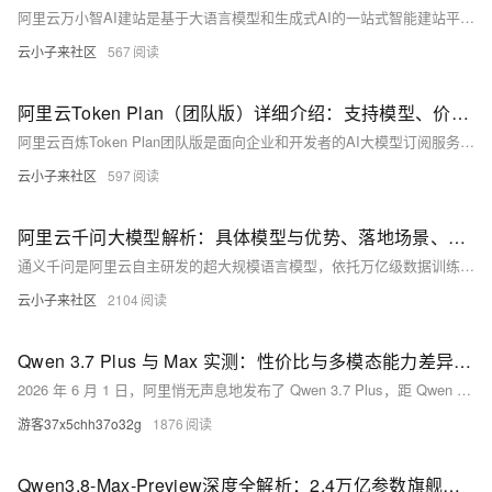
阿里云万小智AI建站是基于大语言模型和生成式AI的一站式智能建站平台，用户通过自然语言描述需求，AI即可自动生成含前端、后端、数据库及管理后台的完整网站，支持一键部署。产品分轻量版（Lite）、标准版（Pro）、高级版（Max）三档，覆盖个人展示到轻电商等场景。计费采用预付费模式，以灵感值为核心单位（1灵感值=0.01元），新人限时获赠2000灵感值免费体验，标准版和高级版享多年折扣（2年9折、3年8折、5年7折）。当前还有15元AI建站送.CN域名活动（至2026年6月30日），最低360元/年起，适合不同预算和需求的用户快速上线。
云小子来社区
567
阿里云Token Plan（团队版）详细介绍：支持模型、价格、使用细则及最新活动
阿里云百炼Token Plan团队版是面向企业和开发者的AI大模型订阅服务，以Credits为统一计量单位，支持通义千问、DeepSeek、Kimi、GLM等150+款模型的多模态调用。产品分三档坐席套餐：标准版198元/月（25,000 Credits）、高级版698元/月（100,000 Credits）、尊享版1,398元/月（250,000 Credits），并提供5,000元共享用量包作为弹性补充。当前限时活动包括Qwen3.7-Max调用消耗减半、新模型5-8折优惠、HappyHorse视频生成6折及全模型通用抵扣包最高5.3折等活动。
云小子来社区
597
阿里云千问大模型解析：具体模型与优势、落地场景、选型与定价介绍
通义千问是阿里云自主研发的超大规模语言模型，依托万亿级数据训练，具备多模态理解、深度逻辑推理与智能体执行能力。其产品体系覆盖闭源全模态模型与多参数规模开源模型，衍生出通义灵码、通义听悟、通义晓蜜等垂直领域应用，通过阿里云百炼平台提供API调用、可视化Agent构建等能力。新用户可享100万Tokens免费额度，叠加Qwen3.7-Max限时5折、全模型通享4.5折等优惠，搭配Token Plan团队版订阅，可大幅降低企业与开发者的AI应用落地成本。
云小子来社区
2104
Qwen 3.7 Plus 与 Max 实测：性价比与多模态能力差异解析（2026）
2026 年 6 月 1 日，阿里悄无声息地发布了 Qwen 3.7 Plus，距 Qwen 3.7 Max 上线刚好 11 天。同样的 1M 上下文，同样的 35 小时自治上限。但价格才是头条：Plus 是 0.40/M输入，Max是 2.50/M——便宜约 6 倍——并且还能看图、看视频。Vision Arena 上 Plus 已经排到 #16。所以这周真正值得讨论的问题不是”要不要为视觉能力买单”，而是”Max 凭什么用 6 倍价格换来 2 个百分点的 benchmark 领先”。
游客37x5chh37o32g
1876
Qwen3.8-Max-Preview深度全解析：2.4万亿参数旗舰MoE模型+Token Plan限时优惠完整落地指南