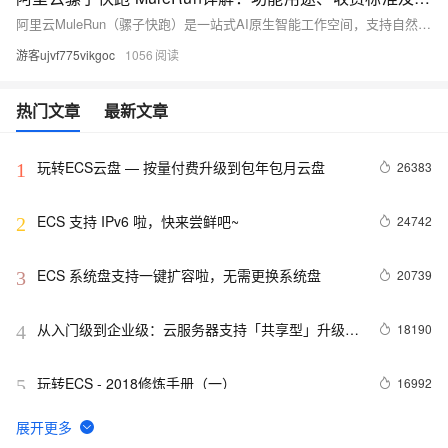
阿里云MuleRun（骡子快跑）是一站式AI原生智能工作空间，支持自然语言驱动任务执行，具备四层记忆、主动智能与可信沙箱等能力，深度集成电商、CRM等数据源，助力企业自动化运营、多平台触达与分析提效。提供Team版（420元/席/月）和Enterprise版（2500元/席/年）。MuleRun（骡子快跑）官网：https://t.aliyun.com/U/gSCv7v
游客ujvf775vikgoc
1056
热门文章
最新文章
玩转ECS云盘 — 按量付费升级到包年包月云盘
26383
1
ECS 支持 IPv6 啦，快来尝鲜吧~
24742
2
ECS 系统盘支持一键扩容啦，无需更换系统盘
20739
3
从入门级到企业级：云服务器支持「共享型」升级
18190
4
「独享型」
玩转ECS - 2018修炼手册（一）
16992
5
VPC实例公网IP转弹性公网IP功能
15846
6