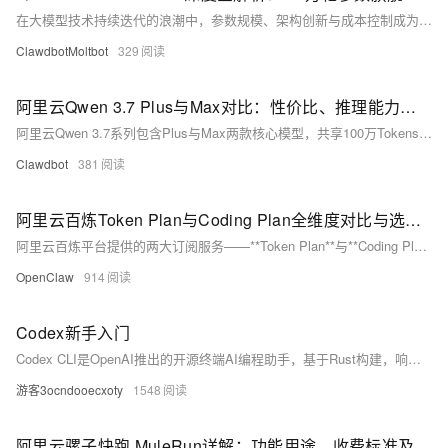
在大模型技术持续迭代的浪潮中，参数规模、架构创新与成本控制成为衡量旗舰模型的核心维度。Qwen3.8-Max-Preview作为阿里推出的全新旗舰预览版模型，以2.4万亿总参数量、原生MoE混合专家架构、1M超长上下文与双推理模式，构建了覆盖文本、图像、视频、代码的全栈能力体系，同时搭配Token Plan限时优惠政策，大幅降低企业与个人用户的使用门槛。本文将从技术架构、核心能力、API实战、Token Plan优惠与落地选型五大维度，对Qwen3.8-Max-Preview进行深度解析，帮助开发者与企业用户全面掌握这款旗舰模型的使用方法，实现高效、低成本的AI能力落地。
ClawdbotMoltbot
329
阿里云Qwen 3.7 Plus与Max对比：性价比、推理能力与多模态能力实测报告
阿里云Qwen 3.7系列包含Plus与Max两款核心模型，共享100万Tokens超长上下文窗口与35小时自治执行上限，但在模态能力、底层架构、输出上限与资费标准上存在本质差异，分别面向不同量级与类型的AI应用场景。2026年，两款模型成为企业与开发者选择大模型服务的核心选项，本文基于实测数据，从基础参数、性价比、文本推理能力、多模态能力、适用场景等维度全面解析两者差异，为选型提供客观参考。
Clawdbot
381
阿里云百炼Token Plan与Coding Plan全维度对比与选型指南
阿里云百炼平台提供的两大订阅服务——**Token Plan**与**Coding Plan**，是面向不同用户群体设计的差异化方案。两者在定位、计费、场景、模型支持与使用限制上差异显著，直接影响使用体验与成本控制。本文基于2026年最新规则，从供应状态、计费逻辑、模型覆盖、场景适配、性能与管理能力等维度，系统拆解两大方案的核心区别，并给出清晰的选型建议，帮助用户精准匹配自身需求。
OpenClaw
914
Codex新手入门
Codex CLI是OpenAI推出的开源终端AI编程助手，基于Rust构建，响应超快（240+ tokens/s），成本仅Claude Code的1/3。支持文件系统操作、并行任务与模型切换，兼顾安全沙箱与高效开发，专为快速原型设计而生。
游客3ocndooecxoty
1548
阿里云骡子快跑 MuleRun详解：功能用途、收费标准及完整使用指南