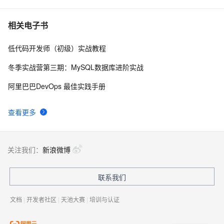
【降价信息】弹性计算好“任性”，ECS又降价了~
15806
7
相关电子书
低代码开发师（初级）实战教程
省钱小贴士（ECS）：教你如何每年省出8w+ 块
15299
8
冬季实战营第三期：MySQL数据库进阶实战
云服务器ECS，你真的懂吗？
14623
9
阿里巴巴DevOps 最佳实践手册
阿里云基础产品技术月刊 2019年4月
13726
10
查看更多
关注我们：
新浪微博
联系我们
文档
|
开发者社区
|
天池大赛
|
培训与认证