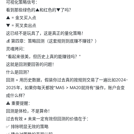
可视化策略信号：
看到那些绿色的▲和红色的▼了吗？
▲ = 金叉买入点
▼ = 死叉卖出点
这已经不是玩具了，这是真正的量化策略！
💰 第四章：策略回测（这套规则到底赚不赚钱？）
灵魂拷问：
"看起来很美，但历史上真的能赚钱吗？"
这就是回测要回答的问题！
什么是回测？
回测 = 用历史数据，假装你过去真的按规则交易了一遍比如2024-
2025年，如果你每天都按"MA5 > MA20就持有"操作，账户会变
成什么样？
⚠️ 重要提醒：
回测是体检，不是算命！
过去有效 ≠ 未来一定有效但回测的价值在于：
✅ 排除明显无效的策略