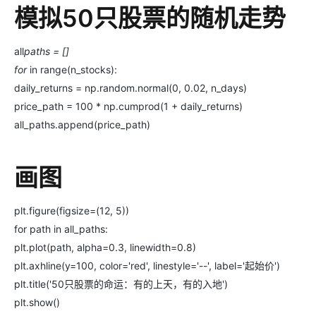
模拟50只股票的随机走势
all
paths = []
for
in range(n_stocks):
daily_returns = np.random.normal(0, 0.02, n_days)
price_path = 100 * np.cumprod(1 + daily_returns)
all_paths.append(price_path)
画图
plt.figure(figsize=(12, 5))
for path in all_paths:
plt.plot(path, alpha=0.3, linewidth=0.8)
plt.axhline(y=100, color='red', linestyle='--', label='起始价')
plt.title('50只股票的命运：有的上天，有的入地')
plt.show()