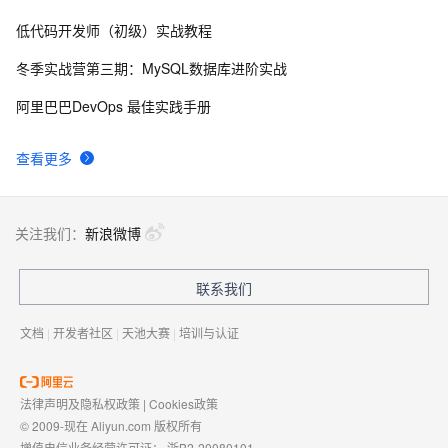
造专业级虚拟歌手，中文日文无缝切换
低代码开发师（初级）实战教程
AstrBot：轻松将大模型接入QQ、微信等消息平台，打
61
8
造多功能AI聊天机器人的开发框架，附详细教程
冬季实战营第三期：MySQL数据库进阶实战
CRM、OA、工单系统如何安全接入智能体？从一个物
58
9
阿里巴巴DevOps 最佳实践手册
业工单 Demo 看 API 设计
AnythingLLM：34K Star！一键上传文件轻松打造个人
56
10
查看更多
知识库，构建只属于你的AI助手，附详细部署教程
关注我们：
新浪微博
联系我们
文档
|
开发者社区
|
天池大赛
|
培训与认证
法律声明及隐私权政策
|
Cookies政策
© 2009-现在 Aliyun.com 版权所有
增值电信业务经营许可证：
浙B2-20080101