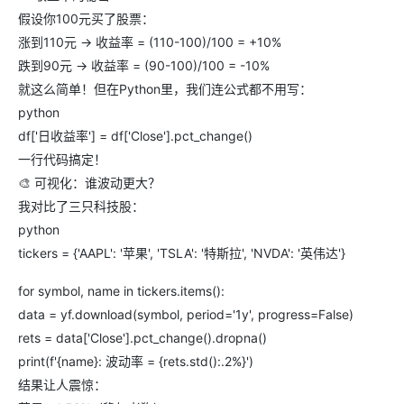
假设你100元买了股票：
涨到110元 → 收益率 = (110-100)/100 = +10%
跌到90元 → 收益率 = (90-100)/100 = -10%
就这么简单！但在Python里，我们连公式都不用写：
python
df['日收益率'] = df['Close'].pct_change()
一行代码搞定！
🎨 可视化：谁波动更大？
我对比了三只科技股：
python
tickers = {'AAPL': '苹果', 'TSLA': '特斯拉', 'NVDA': '英伟达'}
for symbol, name in tickers.items():
data = yf.download(symbol, period='1y', progress=False)
rets = data['Close'].pct_change().dropna()
print(f'{name}: 波动率 = {rets.std():.2%}')
结果让人震惊：