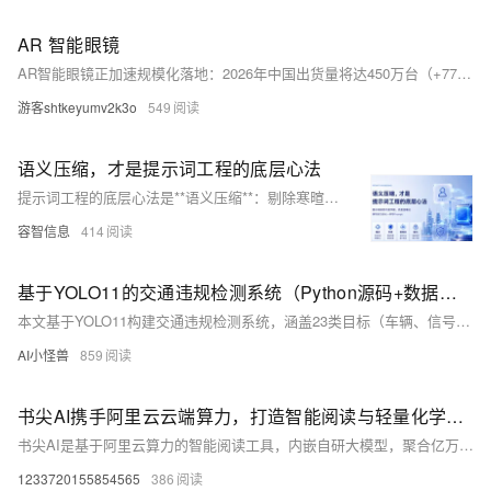
AR 智能眼镜
AR智能眼镜正加速规模化落地：2026年中国出货量将达450万台（+77%）。凭借免手持交互、第一视角协作、AI视觉识别与空间计算等核心能力，已在工业维修（效率↑60%）、医疗手术（精度↑40%）、教育实训、零售试穿及物流拣货等领域实现显著增效降本，开启空间计算新纪元。（239字）
游客shtkeyumv2k3o
549
语义压缩，才是提示词工程的底层心法
提示词工程的底层心法是**语义压缩**：剔除寒暄、情绪与模糊期待，精准锚定角色、任务、约束与格式。它不是写短，而是压缩冗余、提升信噪比、明确边界、适度留白——让AI像执行协议般可靠输出。Agent时代，语义压缩关乎执行安全。
容智信息
414
基于YOLO11的交通违规检测系统（Python源码+数据集+Pyside6界面）
本文基于YOLO11构建交通违规检测系统，涵盖23类目标（车辆、信号灯、标志等），详解数据制作（ROI裁剪优化尺度）、模型改进（C3k2、C2PSA、轻量Detect头）及训练可视化全过程，并集成PySide6实现GUI应用，助力工业落地。
AI小怪兽
859
书尖AI携手阿里云云端算力，打造智能阅读与轻量化学习新体验
书尖AI是基于阿里云算力的智能阅读工具，内嵌自研大模型，聚合亿万册正版资源。支持AI精读（3分钟提炼全书精华）、双人互动播客、个性化创作与智能语音生成，兼顾碎片听学与深度学习，操作简便、安全稳定。（239字）
1233720155854565
386