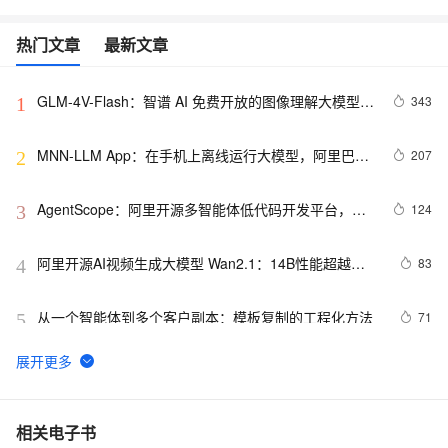
热门文章
最新文章
GLM-4V-Flash：智谱 AI 免费开放的图像理解大模型 
343
1
API 接口
MNN-LLM App：在手机上离线运行大模型，阿里巴巴
207
2
开源基于 MNN-LLM 框架开发的手机 AI 助手应用
AgentScope：阿里开源多智能体低代码开发平台，支
124
3
持一键导出源码、多种模型API和本地模型部署
阿里开源AI视频生成大模型 Wan2.1：14B性能超越
83
4
Sora、Luma等模型，一键生成复杂运动视频
从一个智能体到多个客户副本：模板复制的工程化方法
71
5
AI视频生成也能自动补全！Wan2.1 FLF2V：阿里通义
68
6
开源14B视频生成模型，用首尾两帧生成过渡动画
音乐人必看！OpenUtau：开源AI歌声合成神器，快速打
62
7
相关电子书