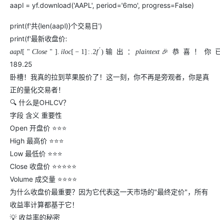
aapl = yf.download('AAPL', period='6mo', progress=False)
print(f'共{len(aapl)}个交易日')
print(f'最新收盘价:
′
a
a
p
l
[
"
C
l
o
s
e
"
]
.
i
l
o
c
[
−
1
]
:
.2
f
)
输
出
：
p
l
a
i
n
t
e
x
t
🎉
恭
喜
！
你
189.25
卧槽！我真的拉到苹果股价了！这一刻，你不再是旁观者，你是真
正的量化交易者！
🔍 什么是OHLCV？
字段 含义 重要性
Open 开盘价 ⭐⭐⭐
High 最高价 ⭐⭐⭐
Low 最低价 ⭐⭐⭐
Close 收盘价 ⭐⭐⭐⭐⭐
Volume 成交量 ⭐⭐⭐⭐
为什么收盘价最重要？因为它代表这一天市场的"最终定价"，所有
收益率计算都基于它！
💡 收益率的秘密