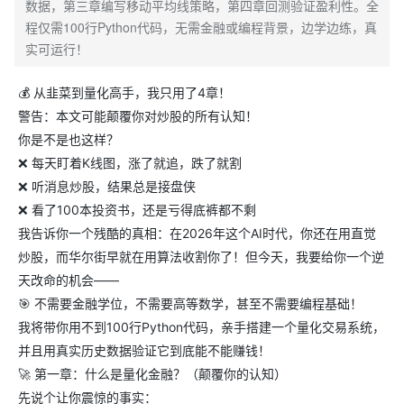
数据，第三章编写移动平均线策略，第四章回测验证盈利性。全
程仅需100行Python代码，无需金融或编程背景，边学边练，真
实可运行！
💰 从韭菜到量化高手，我只用了4章！
警告：本文可能颠覆你对炒股的所有认知！
你是不是也这样？
❌ 每天盯着K线图，涨了就追，跌了就割
❌ 听消息炒股，结果总是接盘侠
❌ 看了100本投资书，还是亏得底裤都不剩
我告诉你一个残酷的真相：在2026年这个AI时代，你还在用直觉
炒股，而华尔街早就在用算法收割你了！但今天，我要给你一个逆
天改命的机会——
🎯 不需要金融学位，不需要高等数学，甚至不需要编程基础！
我将带你用不到100行Python代码，亲手搭建一个量化交易系统，
并且用真实历史数据验证它到底能不能赚钱！
🚀 第一章：什么是量化金融？（颠覆你的认知）
先说个让你震惊的事实：