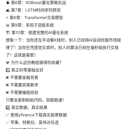
🧠 第6章：XGBoost量化策略实战
🌊 第7章：LSTM时间序列预测
⚡ 第8章：Transformer交易模型
📊 第9章：多因子选股系统
🏗️ 第10章：搭建完整的AI量化系统
想象一下：当你还在手动看K线时，别人已经用AI自动挖掘市场规
律了！当你在凭感觉买卖时，别人的算法已经在毫秒级执行交易
了！这就是差距！
💎 为什么这份教程值得你收藏？
1️⃣ 真正的零基础友好
❌ 不需要金融背景
❌ 不需要高等数学
❌ 不需要编程经验
只要会复制粘贴代码，就能跑通！
2️⃣ 真实数据，真实结果
✅ 使用yfinance下载真实股票数据
✅ 苹果、特斯拉、英伟达任选