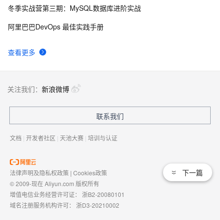
冬季实战营第三期：MySQL数据库进阶实战
AngularJS 五大特性，加快 Web 应用开发
674
9
阿里巴巴DevOps 最佳实践手册
WPF游戏开发——小鸡快跑
5
10
查看更多
关注我们：
新浪微博
联系我们
文档
|
开发者社区
|
天池大赛
|
培训与认证
下一篇
法律声明及隐私权政策
|
Cookies政策
© 2009-现在 Aliyun.com 版权所有
增值电信业务经营许可证：
浙B2-20080101
域名注册服务机构许可：
浙D3-20210002
浙公网安备 33010602009975号
浙B2-20080101-4