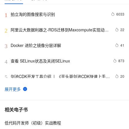
拍立淘的图像搜索与识别
6033
1
阿里云大数据利器之-RDS迁移到Maxcompute实现动态
22
2
分区
Docker 进阶之镜像分层详解
41
3
查看 SELinux状态及关闭SELinux
873
4
剑池CDK开发工具介绍  |  《平头哥剑池CDK快速上手指
20
5
南》第一章
WebAssembly 在 MOSN 中的实践 - 基础框架篇
12
6
userdel使用说明
5
7
相关电子书
低代码开发师（初级）实战教程
自己看系统的“系统还原”
14
8