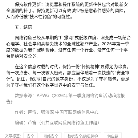
保持软件更新：浏览器和操作系统的更新往往包含
对最新安
全漏洞的补丁。保持更新可以有效减少被恶意软件感染的风险，
从而降低被
“
技术性钓鱼
”
的可能性。
五、结语
网络钓鱼已经从早期的
“
广撒网
”
式低级诈骗，演变成
一场结合
心理学、社会学和高精尖技术的全球性犯罪产业。
2026
年第一季
度的数据为我们敲响
警钟：没有任何一个行业、没有任何一个平
台是绝对安全的。
在这个信息过载的时代，保持一份
“
怀疑精神
”
显得尤为珍贵。
每一次点击、每一次输入密码，都应当伴随着一次快速的
“
安全审
计
”
。记住，保护好自己的数字身份，不仅是为了守护钱包，更是
为了守护我们在这个数字世界中的安宁与信任。
数据
来源：
APWG
《
2026
年第一季度网络钓鱼活动趋势报
告》
作者：芦笛、
强济深
中国互联网络信息中心
编辑：芦笛（公共互联网反网络钓鱼工作组）
文章标签：
安全
网络安全
数据安全/隐私保护
供应链