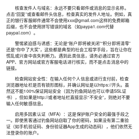
核查发件人与域名：永远不要只看邮件或消息的显示名称。
点击
“
回复
”
或查看邮件头信息，检查真实的发件人地址。例如，真
正的银行客服邮件通常不会使用
xxx@gmail.com
这样的免费邮箱
后缀，也不会使用拼写错误的域名（如
paypa1.com
代替
paypal.com
）。
警惕紧迫感与诱惑：无论是
“
账户即将被关闭
”
“
积分即将清零
”
还是
“
你中了大奖
”
，这些都是典型的社会工程学手段，旨在让你在
慌乱或兴奋中丧失判断力。遇到此类信息，请务必通过官方
APP
、官方网站或官方客服电话进行核实，而不是点击消息中的
链接。
检查网站安全性：在输入任何个人信息或进行支付前，检查
浏览器地址栏是否有锁形图标，并确认网址是以
https://
开头。虽
然这不能
100%
保证网站安全（因为钓鱼网站也可以申请
SSL
证
书），但如果是
http://
或者地址栏直接显示
“
不安全
”
，则绝对不要
输入任何敏感信息。
启用多因素认证（
MFA
）：这是保护账户安全的最强手段之
一。即使黑客通过钓鱼网站窃取了你的密码，如果没有第二重验
证（如手机验证码、身份验证器
App
生成的动态码），他们依然无
法登录你的账户。