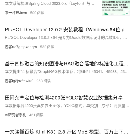
本文系统梳理Spring Cloud 2023.0.x（Leyton）与Seata分布式事务的深度集成，涵盖AT/TCC/SAGA/XA四大模式原理、多维对比、场景选型及高可用实践，助力微服务数据一致性落地。
来一杯热Java
500
PL/SQL Developer 13.0.2 安装教程（Windows 64位 plsqldev1302x64.msi 详细步骤）
PL/SQL Developer 13.0.2 x64 是专为Oracle数据库设计的高效IDE，支持PL/SQL调试、SQL开发与对象管理。本教程详解64位Windows下安装步骤（含管理员运行、路径设置、桌面图标创建）及首次启动必备的Oracle Instant Client配置，助你快速上手。
游客rrc7gmpxqnqro
532
基于四标融合的知识图谱与RAG融合落地的标准化工程实践
本文提出“四标融合”GraphRAG技术体系，将GB/T 45341、45988、23011与ISO 42001四项标准嵌入RAG全链路，系统破解知识治理不规范、信源权威难验证、图谱脱离业务三大工程瓶颈，提供可复用的原子化处理、信源分级重排序、业务化图谱构建及合规生成路径。（239字）
游客tg2jszfthwlu2
263
田间杂草定位与检测4200张YOLO智慧农业数据集分享
本数据集含4200张真实农田图像，YOLO格式，单类别（杂草）高质量标注，覆盖多作物、多光照、多生长阶段等复杂场景，专为智慧农业杂草检测与智能除草设备研发设计，支持YOLOv5/v8/v10等主流模型训练。
AI研究者手札
461
一文读懂百炼 Kimi K3：2.8 万亿 MoE 模型、百万上下文、分层计费方案