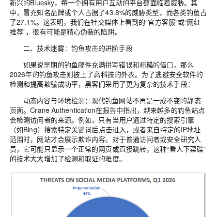
新兴的
Bluesky
，每一个拥有用户互动的平台都面临着威胁。其
中，冒充知名品牌或个人占据了
43.8%
的威胁类型，而各类
钓鱼
占
了
27.1%
。这表明，我们在社交媒体上看到的
“
官方客服
”
或
“
网红
推荐
”
，很有可能是精心伪装的陷阱。
二、技术迷雾：钓鱼攻击的进阶手段
如果说早期的钓鱼邮件充满
拼写错误和粗糙的借口，那么
2026
年的钓鱼攻击则披上了高科技的外衣。为了逃避安全软件的
检测和提高欺骗成功率，黑客们采用了更为复杂的技术手段：
动态内容与环境检测：现代钓鱼网站不再是一成不变的静态
页面。
Crane Authentication
在报告中指出，越来越多的钓鱼站点
会检测访问者的来源。例如，只有当用户通过特定的搜索引擎
（如
Bing
）搜索特定关键词后点击进入，或者来自特定的
IP
地址
范围时，网站才会展示欺诈内容。对于普通访问者或安全研究人
员，它可能只显示一个正常的网页或直接跳转，这种
“
看人下菜碟
”
的技术大大增加了检测和取证的难度。