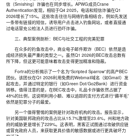
信（
Smishing
）诈骗也在同步增长。
APWG
成员
Crane
Authentication
发现，相较于
Q4 2025
，电话和短信诈骗在
Q1
2026
增长了
15%
。这些攻击往往与网络钓鱼相结合，例如先发送
一条带有链接的短信，诱导用户点击进入钓鱼网站，或者直接通
过电话冒充公检法人员进行恐吓诈骗。
三、典型案例剖析：
BEC与社交工程的完美犯罪
在众多的钓鱼攻击中，商业电子邮件
欺诈
（
BEC
）依然是造
成经济损失最严重的类型之一。虽然
Q1 2026
的
BEC
攻击总数有
所下降，但这更可能意味着攻击变得更加精准和隐蔽。
Fortra
的分析揭示了一个名为
“Scripted Sparrow”
的高产
BEC
团伙。该团伙在
Q1 2026
利用免费的
Webmail
域名（如
Gmail
）发
起攻击，并通过特定的银行（如
Green Dot/Go2Bank
）进行资金
转移。值得注意的是，
在
BEC
攻击中，礼品卡诈骗依然占据了
48%
的比例，这说明利用小额、难以追踪的支付方式进行
“
薅羊毛
”
依然是犯罪分子的最爱。
另一个值得警惕的案例是针对政府机构的攻击。报告显示，
针对美国联邦政府的攻击占比从
15.7%
激增至
23.6%
，州和地方政
府的威胁更是增长了
229%
。这表明，黑客正试图通过攻破供应链
或冒充政府人员，来获取更具价值的敏感数据或进行更具破坏力