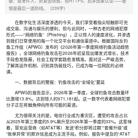
键：查发件人、拒紧迫诱惑、验HTTPS、启多因素认证——警
惕是最后一道防线。（239字）
在数字化生活深度渗透的今天，我们享受着指尖轻触即可完
成交易、沟通与娱乐的便利，但与此同时，一种古老的网络犯罪
形式
——“
网络钓鱼
”
（
Phishing
），正以惊人的速度进化，并渗透
到我们日常使用的每一个社交平台和通信渠道中。根据
国际
反钓
鱼工作组（
APWG
）发布的《
2026
年第一季度网络钓鱼活动趋势
报告》，全球网络钓鱼攻击在
2026
年初呈现出爆发式增长，技术
手段愈发隐蔽，社会工程学套路愈发精准。面对这一严峻态势，
了解其运作机制、识别其伪装技巧，已成为每一位网民的必修
课。
一、数据背后的警报：钓鱼攻击的
“全域化”蔓延
APWG
的报告显示，
2026
年第一季度，全球钓鱼攻击数量环
比激增
13.8%
，达到
惊人的
971,181
起。这一数字
代表着网络犯罪
分子正在将触角伸向所有可能的渠道。
尤为值得关注的是，电信行业成为
重灾区，遭受的攻击占比
从
2025
年第三季度的
5.9%
飙升至
2026
年第一季度的
33%
。这意味
着，冒充运营商（如
AT&T
等）发送
“
积分即将过期
”
“
套餐升级
”
或
“
账单异常
”
的欺诈信息成为
主流手段。例如，报告中提及的
“AT&T