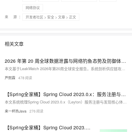
网络协议
来 源：
开发者社区
>
安全
>
文章
> 正文
相关文章
2026 年第 20 周全球数据泄露与网络钓鱼态势及防御体系研究
本文基于LeakWatch 2026年第20周全球安全报告，系统剖析供应链攻击、AiTM钓鱼、QR-Phishing、AI辅助漏洞挖掘等新型威胁，提出覆盖身份、邮件、URL、会话、漏洞的六层防御模型，并提供可部署代码，检出率超96%，助力政企构建闭环安全体系。（239字）
芦熙霖
478
【Spring全家桶】Spring Cloud 2023.0.x：服务注册与发现：Nacos、Eureka、Consul（附《思维导图》+《面试高频考点清单》）
本文系统梳理Spring Cloud 2023.0.x（Leyton）服务注册与发现核心体系，涵盖Nacos（AP/CP双模）、Consul（CP）、Eureka（维护模式）三大组件原理、对比与实战，深度解析CAP理论、健康检查、高可用集群及迁移方案，助力微服务架构落地。
来一杯热Java
276
【Spring全家桶】Spring Cloud 2023.0.x：分布式事务：Seata 四大模式（AT/TCC/SAGA/XA）、适用场景（附《思维导图》+《面试高频考点清单》）