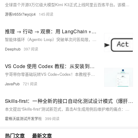
全球首个开源3万亿级大模型Kimi K3正式上线阿里云百炼平台。该模型由月之暗面研发，参数达2.8万亿，支持100万Token超长上下文与原生视觉理解，具备文本生成、多模态推理及复杂逻辑深度思考能力，输入定价20元/百万Token（缓存命中仅2元）。在阿里云百炼官网：https://t.aliyun.com/U/fPVHqY 免费领取千万Tokens
游客lr655r7wycjc4
145
推理 → 行动 → 观察：用 LangChain + Python 实现一个智能体循环
智能体循环（Agentic Loop）突破单次问答局限，通过“推理→行动→观察”迭代闭环，让AI能自主分解任务、调用工具、持续优化直至目标完成，是构建真正自动化智能体的核心架构。
Deephub
397
VS Code 使用 Codex 教程：从安装到配置，一篇讲清楚
宇哥带你零基础玩转VS Code+Codex！本教程手把手教你配置API、接入中转服务、分析项目、修复Bug、生成接口与重构代码，安全高效提升开发效率。（238字）
JavaPub
721
Skills-first：一种全新的接口自动化测试设计模式（爆肝万字实操）
本文提出“Skills-first”测试新范式，直击AI生成用例后维护难的痛点：告别“人驱动AI”，转向“事件驱动”。通过感知层捕获变化、决策层输出结构化操作原语、执行层精准落地，实现用例自动演进。实测将接口变更响应从2小时压缩至4分钟，释放80%机械维护人力。
霍格沃兹测试开发学社
399
热门文章
最新文章