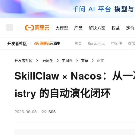
大模型
产品
解决方案
权益
定价
开发者社区
首页
Serverless
中间件
微
大模型
产品
解决方案
权益
定价
云市场
伙伴
服务
了解阿里云
精选产品
精选解决方案
普惠上云
产品定价
精选商城
成为销售伙伴
售前咨询
为什么选择阿里云
千问AI平台
开发者社区
云原生
中间件
文章
正文
了解云产品的定价详情
大模型服务平台百炼
千问办公，解锁你的工作
普惠上云 官方力荐
分销伙伴
在线服务
网站建设
什么是云计算
大
SkillClaw × Nacos：从
大模型服务与应用平台
企业级Agent产品，直接
云服务器38元/年起，超
咨询伙伴
多端小程序
技术领先
云上成本管理
售后服务
轻量应用服务器
Agency Agents：拥
官方推荐返现计划
大模型
精选产品
精选解决方案
Salesforce 国际版订阅
稳定可靠
istry 的自动演化闭环
管理和优化成本
推荐新用户得奖励，单订单
销售伙伴合作计划
自助服务
友盟天域
安全合规
人工智能与机器学习
AI
文本生成
云数据库 RDS
HappyHorse 打造一
云工开物
无影生态合作计划
在线服务
观测云
分析师报告
高校专属算力普惠，学生认
计算
互联网应用开发
2026-06-03
606
Qwen3.8-Max
HOT
Salesforce On Alibaba C
工单服务
Tuya 物联网平台阿里云
研究报告与白皮书
人工智能平台 PAI
快速拥有专属 OpenClaw
大模
Consulting Partner 合
大数据
容器
智能体时代全能旗舰模型
免费试用
短信专区
一站式AI开发、训练和推
蓝凌 OA
AI 大模型销售与服务生
现代化应用