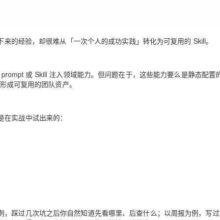
下来的经验，却很难从「一次个人的成功实践」转化为可复用的 Skill。
prompt 或 Skill 注入领域能力。但问题在于，这些能力要么是静态配
有形成可复用的团队资产。
是在实战中试出来的
：
例，踩过几次坑之后你自然知道先看哪里、后查什么；以周报为例，写过