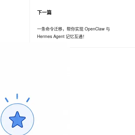
下一篇
息提取
与 AI 智能体进行实时音视频通话
从文本、图片、视频中提取结构化的属性信息
构建支持视频理解的 AI 音视频实时通话应用
一条命令迁移，帮你实现 OpenClaw 与
t.diy 一步搞定创意建站
构建大模型应用的安全防护体系
Hermes Agent 记忆互通！
通过自然语言交互简化开发流程,全栈开发支持
通过阿里云安全产品对 AI 应用进行安全防护