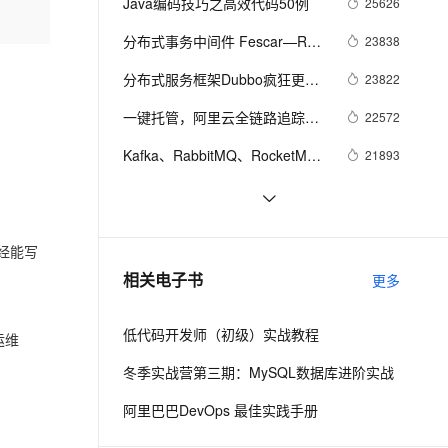
安全
Java编码技巧之高效代码50例
25626
我要投诉
e-1.1-I2V
Cosyvoice-V3-Flash
阿里高级专家李睿博谈自己的折
PolarDB
上云场景组合购
Milvus 弹性伸缩功能新增节
伴
漫剧创作，剧本、分镜、视频高效生成
腾路
100%兼容MySQL、PostgreSQL，兼容Oracle，支持集中和分布式
覆盖90%+业务场景，专享组合折扣价
点支持范围
畅自然，细节丰富
高表现力语音合成大模型，语音克隆听感自然
分布式事务中间件 Fescar—RM 
23838
VPN
模块源码解读
ernetes 版 ACK
云聚AI 严选权益
分布式服务框架Dubbo疯狂更
AI 原生数据库服务发布
23822
SSL 证书
2V
Fun-ASR
，一键激活高效办公新体验
理容器应用的 K8s 服务
精选AI产品，从模型到应用全链提效
Agent 数据网关
新！阿里开源要搞大事情？
文戏情感细腻自然，动作戏激烈拳拳到肉，实现更强表演能力
支持中英文自由切换，具备更强的噪声鲁棒性
一键托管，阿里云全链路追踪服
堡垒机
22572
AI 用量加速计划
务正式商用：成本仅自建1/5或更
云原生数据库 PolarDB
防火墙
Kafka、RabbitMQ、RocketMQ
21893
、识别商机，让客服更高效、服务更出色。
新老同享，达量后返
Agentic Database 发布
少
消息中间件的对比—— 消息发送
主机安全
应用
业界主流MQ对比
20306
性能
首届阿里巴巴中间件技术峰会资
18759
千问办公
NEW
AI 应用及服务市场
已经能写
料回顾
的智能体编程平台
一站式AI生产力平台
Spring Cloud Config 规范
18322
相关电子书
更多
AI 应用
伶鹊
企业级人与Agent协作平台，接入和调度多个数字员工
智能客服平台，对话机器人、对话分析、智能外呼
大模型
低代码开发师（初级）实战教程
运维
大模型服务平台百炼 - 全妙
自然语言处理
冬季实战营第三期：MySQL数据库进阶实战
应用创作平台
多模态内容创作工具，已接入 DeepSeek
数据标注
阿里巴巴DevOps 最佳实践手册
机器学习