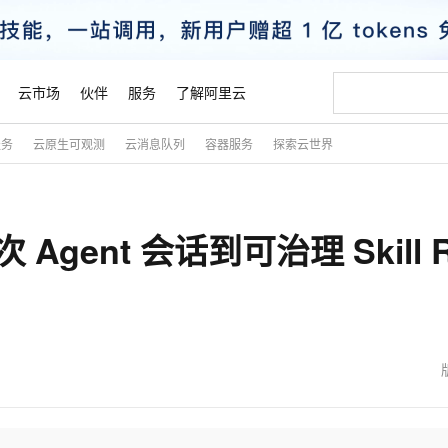
云市场
伙伴
服务
了解阿里云
服务
云原生可观测
云消息队列
容器服务
探索云世界
AI 特惠
数据与 API
成为产品伙伴
企业增值服务
最佳实践
价格计算器
AI 场景体
基础软件
产品伙伴合
阿里云认证
市场活动
配置报价
大模型
自助选配和估算价格
新方式
睿译宝，AI翻译排版一步到位
智启 AI 普惠权益
产品生态集成认证中心
企业支持计划
云上春晚
域名与网站
千问官方 MaaS 平台，为开发者和 Agent 而生，新用户赠送 1 亿 + tokens 额度
AI Coding
阿里云Maa
2026 阿里云
云服务器 E
为企业打
数据集
Windows
大模型认证
模型
NEW
一次 Agent 会话到可治理 Skill 
交付可用成果
值低价云产品抢先购
上传文档即自动完成翻译和格式还原
至高享 1亿+免费 tokens，加速 Al 应用落地
提供智能易用的域名与建站服务
智能编程，一键
安全可靠、
产品生态伙伴
专家技术服务
云上奥运之旅
弹性计算合作
阿里云中企出
手机三要素
宝塔 Linux
全部认证
价格优势
有专属领域专家
GLM-5.2：长任务时代开源旗舰模型
阿里云 OPC 创新助力计划
千问大模型
即刻拥有 DeepS
AI 电商营销
对象存储 O
大模型
产品生态伙伴工作台
企业增值服务台
云栖战略参考
云存储合作计
云栖大会
身份实名认证
CentOS
训练营
推动算力普惠，释放技术红利
最高返9万
多领域专家智能体,一键组建 AI 虚拟交付团队
快速构建应用程序和网站，即刻迈出上云第一步
至高百万元 Token 补贴，加速一人公司成长
多元化、高性能、安全可靠的大模型服务
真正可用的 1M 上下文,一次完成代码全链路开发
轻松解锁专属 Dee
从图文生成到
云上的中国
数据库合作计
活动全景
短信
Docker
图片和
站式影视创作平台
Hermes Agent，打造自进化智能体
Token Plan 模型订阅计划
数字证书管理服务（原SSL证书）
5 分钟轻松部署
AI 广告创作
无影云电脑
企业成长
NEW
信息公告
看见新力量
云网络合作计
OCR 文字识别
JAVA
证享300元代金券
可视化编排打通从文字构思到成片全链路闭环
全托管，含MySQL、PostgreSQL、SQL Server、MariaDB多引擎
自主进化，持久记忆，越用越聪明
Qwen3.8-Max 首发尝鲜，限时加量 10 倍，夜间低至2折
实现全站HTTPS，呈现可信的WEB访问
图文、视频一
随时随地安
魔搭 Mode
Kimi-K3
HappyHors
NEW
loud
服务实践
官网公告
金融模力时刻
Salesforce O
版
发票查验
全能环境
Claude Code + GStack 打造工程团队
千问办公，限时限量积分加倍
Qoder
低代码高效构
AI 建站
短信服务
型
NEW
作计划
Kimi 最新旗舰模型，长程编程与推理利器
让文字生成流
计划
创新中心
魔搭 ModelSc
健康状态
理服务
让AI从“聊天伙伴”进化为能干活的“数字员工”
安装技能 GStack，拥有专属 AI 工程团队
你的AI工作搭子，覆盖日常办公高频场景
面向真实软件的智能体编程平台
0 代码专业建
客户案例
天气预报查询
操作系统
态合作计划