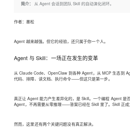
存储
天池大赛
Qwen3.7-Plus
简介：
从 Agent 会话到团队 Skill 的自动演化闭环。
云解析DNS
解决方案免费试用 新老
电子合同
最高领取价值200元试用
能看、能想、能动手的多模
安全
网络与CDN
AI 算法大赛
畅捷通
作者：墨松
大数据开发治理平台 Data
AI 产品 免费试用
网络
安全
云开发大赛
Qwen3-VL-Plus
Tableau 订阅
1亿+ 大模型 tokens 和 
可观测
入门学习赛
中间件
AI空中课堂在线直播课
云防火墙
140+云产品 免费试用
Agent 越来越强。但它的经验，还只属于你一个人。
上云与迁云
云原生的云上边界网络安全
产品新客免费试用，最长1
数据库
生态解决方案
大模型服务
Agent 与 Skill：一场正在发生的变革
企业出海
大模型ACA认证体验
大数据计算
助力企业全员 AI 认知与能
行业生态解决方案
千问AI平台-Token Plan
政企业务
媒体服务
从 Claude Code、OpenClaw 到各种 Agent，从 MCP 
开发者生态解决方案
代码、排障、读文档、执行命令——但这只是第一步。
企业服务与云通信
千问AI平台-模型体验
AI 开发和 AI 应用解决
在线体验全尺寸、多种模态
域名与网站
真正让 Agent 能力产生差异化的，是
Skill
。一个编程 Agent 是
Agent，不再需要从零推理——答案已经在 Skill 里了。Skill 正
Happy 系列大模型
终端用户计算
Serverless
然而，这里还有两个关键问题没有真正解决。
开发工具