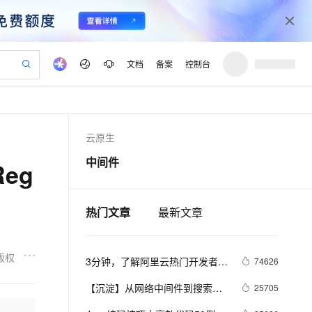
文档
备案
控制台
验
作计划
器
AI 活动
专业服务
服务伙伴合作计划
开发者社区
加入我们
产品动态
服务平台百炼
阿里云 OPC 创新助力计划
云原生
一站式生成采购清单，支持单品或批量购买
S产品伙伴计划（繁花）
峰会
CS
造的大模型服务与应用开发平台
Qwen Audio：打造专属 AI 语音助手
一句话生成原生可编辑精美 PPT 文稿
AI 生产力先锋
Al MaaS 服务伙伴赋能合作
域名
博文
Careers
NEW
至高可申请百万元
Qwen3.8-Max 模型上线
中间件
Reg
开启高性价比 AI 编程新体验
弹性可伸缩的云计算服务
Qwen-Audio-3.0-Realtime 端到端实时语音角色扮演
输入一句话想法, 轻松生成专业的 PPT
先锋实践拓展 AI 生产力的边界
Token 补贴，五大权
计划
海大会
伙伴信用分合作计划
商标
问答
社会招聘
益加速 OPC 成功
eek-V4-Pro
SS
一键部署幻兽帕鲁游戏服务器
飞天发布时刻
HOT
Open Search 向量检索版支
划
备案
电子书
校园招聘
pSeek-V4-Pro
视频创作，一键激活电商全链路生产力
稳定、安全、高性价比、高性能的云存储服务
一键购买专属联机服务器，轻松开启游戏
所见，即是所愿
持视频检索 Pipeline 功能
热门文章
最新文章
更多支持
划
公司注册
镜像站
视频生成
语音识别与合成
专属 QwenPaw
漫剧工坊：一站式动画创作平台
AI 实训营
HOT
应用身份服务 (IDaaS)
合作伙伴培训与认证
划
上云迁移
站生成，高效打造优质广告素材
全接入的云上超级电脑
从聊天伙伴进化为能主动干活的本地数字员工
快速生产连贯的高质量长漫剧
从基础到进阶，Agent 创客手把手教你
OpenClaw 管理能力上线
版权
3分钟，了解阿里云热门开发者工
lScope
74626
我要反馈
e-1.1-T2V
Qwen3-TTS-Flash
查询合作伙伴
n Alibaba Cloud ISV 合作
代维服务
具 Cloud Toolkit
建企业门户网站
10 分钟搭建微信、支付宝小程序
MaxCompute MaxFrame 提
畅细腻的高质量视频
离线语音合成大模型，多语言方言自适应，低延迟高稳定
【沉淀】从网络中间件到搜索，
25705
创新加速
ope
登录合作伙伴管理后台
我要建议
站，无忧落地极速上线
以可视化方式快速构建移动和 PC 门户网站
国内短信简单易用，安全可靠，秒级触达，全球覆盖200+国家和地区。
高效部署网站，快速应用到小程序
供自动弹性内存功能
从移动开发到分布式计算平台，