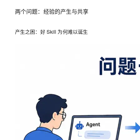
大模型解决方案
两个问题：经验的产生与共享
迁移与运维管理
快速部署 Dify，高效搭建 
专有云
产生之困：好 Skill 为何难以诞生
10 分钟在聊天系统中增加