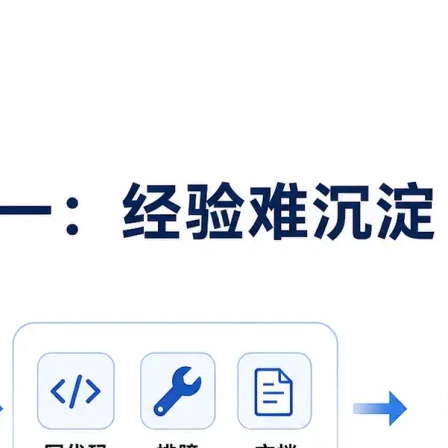
AI 应用
10分钟微调：让0.6B模型媲美235B模
多模态数据信
型
依托云原生高可用架构,实现Dify私有化部署
用1%尺寸在特定领域达到大模型90%以上效果
一个 AI 助手
超强辅助，Bol
即刻拥有 DeepSeek-R1 满血版
在企业官网、通讯软件中为客户提供 AI 客服
多种方案随心选，轻松解锁专属 DeepSeek