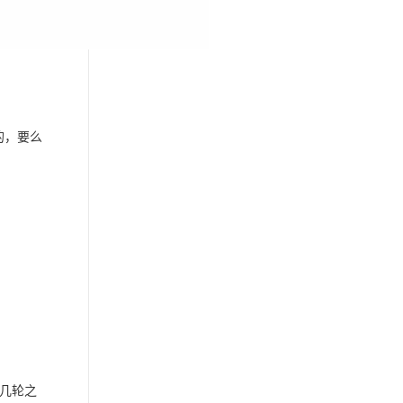
置的，要么
几轮之