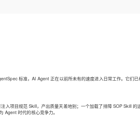
Deepseek-v4-pro
HappyHors
同享
万小智 AI 建站低至 15元/月
Qoder CN
AI 短剧/漫剧
云原生数据库 
快递物流查询
WordPress
成为服务伙
高校合作
点，立即开启云上创新
覆盖公网/内网、递归/权威、移动APP等全场景解析服务
送.CN域名，送备案服务码
基于千问大模型等，支持代码智能生成、研发智能问答
AI助力短剧
态智能体模型
旗舰 MoE 大模型，百万上下文与顶尖推理能力
图生视频，流
Ubuntu
服务生态伙伴
云工开物
企业应用
Works
Night Plan 支持 Qwen 3.8-Max
云原生大数据计算服务 MaxCompute
AI 办公
容器服务 Kub
NEW
GLM-5.2
Wan2.7-T
Red Hat
30+ 款产品免费体验
Data Agent 驱动的一站式 Data+AI 开发治理平台
夜间 5 折，Qwen/Meoo/TokenPlan 客户专享
面向分析的企业级SaaS模式云数据仓库
AI智能应用
提供一站式管
科研合作
视觉 Coding、空间感知、多模态思考等全面升级
1M上下文，专为长程任务能力而生
ERP
堂（旗舰版）
SUSE
智能客服
CRM
防护产品
2个月
自动承接线索
建站小程序
OA 办公系统
AI 应用构建
大模型原生
力提升
财税管理
模板建站
Qoder
大模型服务平台百炼-应用模版
HOT
NEW
生态到 AgentSpec 标准，AI Agent 正在以前所未有的速度进入日常工作。它们
面向真实软件
个人版上线、团队版降价；千问3.8-Max首发发尝鲜
丰富多元化的应用模版和解决方案
400电话
定制建站
万有无界
大模型服务平台百炼-智能体
方案
广告营销
模板小程序
的模型效果
灵活可视化地构建企业级 Agent
定制小程序
否注入项目规范 Skill，产出质量天差地别；一个加载了排障 SOP Skill 的
秒悟
成为 Agent 时代的核心竞争力。
人工智能平台 PAI
APP 开发
云端极速 AI 
新一代 AI 视频生成模型，深度适配广告营销等场景
AI Native 的算法工程平台，一站式完成建模、训练、推理服务部署
建站系统