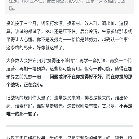
注定。ROI压不住，或因你全力投入的，正是一片收缩的旧战
场。
投流投了三个月，钱像打水漂。换素材、改人群、调出价、追预
算，该试的都试了，ROI 还是压不住。后台冷清，生意参谋那条线
平得让人心慌。你不是没努力——恰恰是越努力，越确认一件事：
这条路的尽头，好像就这样了。
大多数人会把它归到"投得还不够精"：再学一套打法、再换一个代
运营、再加一笔预算。这些都可能有用。但有一种可能，值得在加
预算之前先想一遍——
问题或许不在你投得好不好，而在你投的那
个战场，正在变小。
旧战场的规则你太熟了：流量是买来的，排名是抢来的，谁出价
高、谁素材好，谁就拿走曝光。这套规则没有错。它只是，
不再是
唯一的那一套了。
业界其实已经在说另一半的事，只是它和你的经历之间，隔着一段