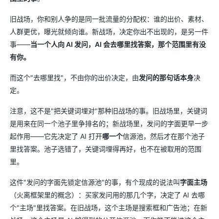
旧战场，你和别人争的是同一批流量的分配权：谁的出价、素材、
人群更优，曝光就倾向谁。新战场，决定你出不出现的，是另一件
事——
当一个人向 AI 发问，AI 会去哪里找答案，那个范围里有没
有你。
而这个"去哪里找"，不由你的出价决定，由
发问的那句话本身
决
定。
注意，这不是"把关键词埋对"那种旧战场的事。旧战场里，关键词
是用来在同一个池子里争排名的；新战场里，发问的字面更早一步
起作用——它先决定了 AI 打开
哪一个
信源池，然后才在那个池子
里找答案。池子选错了，关键词埋得再好，也不在被取用的范围
里。
这件"发问的字面先锁定信源池"的事，有个现成的说法叫
字面主场
（火离框架里的概念）：买家发问用的那几个字，决定了 AI 去哪
个"主场"里找答案。在旧战场，这个主场是搜索框和广告池；在新