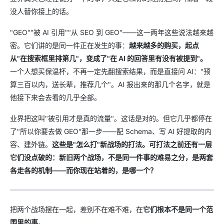
没人替你接上的话。
"GEO""被 AI 引用""从 SEO 到 GEO"——这一两年这些说法越来越
密。它们讲的是同一件正在发生的事：
越来越多的购买，起点
从"在搜索框里排第几"，变成了"在 AI 的回答里有没有被提到"。
一个人想买保温杯，不再一定先翻搜索结果，而是直接问 AI："预
算三百以内，送长辈，推荐几个"。AI 报出来的那几个名字，就是
他接下来会去看的几乎全部。
业界把这叫"被引用才是真的流量"。这话是对的。但它几乎都停在
了"所以你要去做 GEO"那一步——配 Schema、写 AI 好提取的内
容、建外链。
这些是"怎么打"新战场的打法。可打法之前还有一层
它们没点破的：新旧两个战场，不是同一件事的难易之分，是两套
各走各的机制——而你现在站着的，是哪一个？
把两个战场摆在一起，差别不在难不难，在
它们根本不是同一个范
围里的事
。