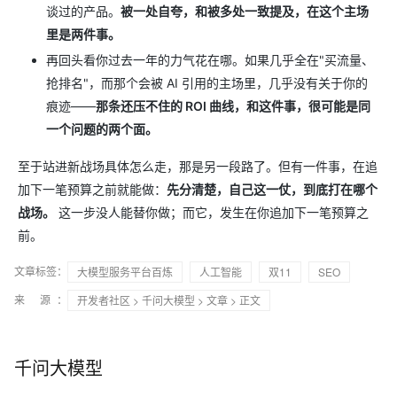
谈过的产品。
被一处自夸，和被多处一致提及，在这个主场
里是两件事。
再回头看你过去一年的力气花在哪。如果几乎全在"买流量、
抢排名"，而那个会被 AI 引用的主场里，几乎没有关于你的
痕迹——
那条还压不住的 ROI 曲线，和这件事，很可能是同
一个问题的两个面。
至于站进新战场具体怎么走，那是另一段路了。但有一件事，在追
加下一笔预算之前就能做：
先分清楚，自己这一仗，到底打在哪个
战场。
这一步没人能替你做；而它，发生在你追加下一笔预算之
前。
文章标签：
大模型服务平台百炼
人工智能
双11
SEO
来 源：
开发者社区
>
千问大模型
>
文章
> 正文
千问大模型