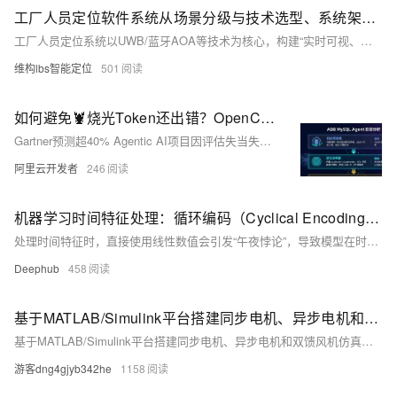
工厂人员定位软件系统从场景分级与技术选型、系统架构到核心功能详解（一）
工厂人员定位系统以UWB/蓝牙AOA等技术为核心，构建“实时可视、轨迹可溯、风险可防、应急可控”的全场景管理平台，实现从“事后追溯”到“事前预警+事中干预”的升级，适配高危区、车间及仓储等多元场景，融合安全合规与生产提效。如果您想进一步了解工厂人员定位软件系统的技术和案例，欢迎搜索维构lbs智能定位~
维构lbs智能定位
501
如何避免🦞烧光Token还出错？OpenClaw日志 x AnalyticDB Trace诊断实战
Gartner预测超40% Agentic AI项目因评估失当失败。本文提出基于ADB MySQL的Agent可观测性新范式：用4条SQL实现Trace链路重建、AI自动归因、Token消耗量化及Prompt优化闭环，将失效分析压缩为可嵌入日常流程的轻量工程实践。
阿里云开发者
246
机器学习时间特征处理：循环编码（Cyclical Encoding）与其在预测模型中的应用
处理时间特征时，直接使用线性数值会引发“午夜悖论”，导致模型在时间断点处表现失真。本文详解如何用正弦和余弦函数将时间映射为循环特征，解决23:59与00:01的断裂问题，提升模型对周期性模式的理解，适用于小时、星期、月份等场景，显著优化预测效果。
Deephub
458
基于MATLAB/Simulink平台搭建同步电机、异步电机和双馈风机仿真模型
基于MATLAB/Simulink平台搭建同步电机、异步电机和双馈风机仿真模型
游客dng4gjyb342he
1158