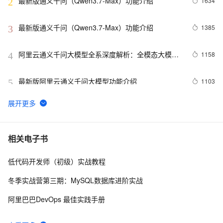
最新版通义千问（Qwen3.7-Max）功能介绍
1634
2
最新版通义千问（Qwen3.7-Max）功能介绍
1385
3
阿里云通义千问大模型全系深度解析：全模态大模型
1158
4
功能、定价、API完整实战教程
最新版阿里云通义千问大模型功能介绍
1103
5
最新版发布通义千问（Qwen3.8-Max）功能介绍
637
6
阿里云千问大模型详细介绍：包含模型、应用场景、模
574
7
相关电子书
型服务和Agent开发平台，免费tokens活动
低代码开发师（初级）实战教程
最新版通义千问（Qwen3.7-Max）功能介绍
523
8
冬季实战营第三期：MySQL数据库进阶实战
阿里云通义千问大模型最新功能介绍
515
9
阿里巴巴DevOps 最佳实践手册
最新版 阿里云通义千问大模型 功能介绍
504
10