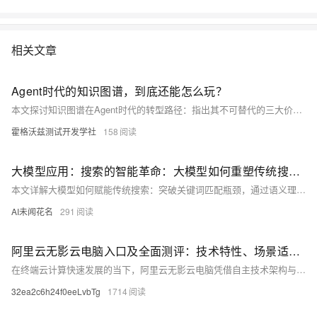
相关文章
Agent时代的知识图谱，到底还能怎么玩？
本文探讨知识图谱在Agent时代的转型路径：指出其不可替代的三大价值——结构化行为约束、多Agent语义协调、长期记忆组织；厘清“别碰”“同质化”与“值得投入”的18个方向；强调知识图谱须从静态知识库升级为动态、可验证、嵌入式的行为与记忆基础设施。
霍格沃兹测试开发学社
158
大模型应用：搜索的智能革命：大模型如何重塑传统搜索算法构建新一代智能检索.110
本文详解大模型如何赋能传统搜索：突破关键词匹配瓶颈，通过语义理解、Embedding向量化、意图推理与结果生成，实现“召回更全、排序更准、体验更优”的智能搜索升级，并附完整代码示例。
AI未闻花名
291
阿里云无影云电脑入口及全面测评：技术特性、场景适配与综合体验解析
在终端云计算快速发展的当下，阿里云无影云电脑凭借自主技术架构与多场景适配能力，成为企业数字化办公与个人高效计算的重要选择。本文基于 今年最新产品动态与权威认证信息，从官方入口与版本差异、核心技术特性、性能表现、场景适配、安全能力等维度展开测评，为用户提供客观参考。
32ea2c6h24f0eeLvbTg
1714