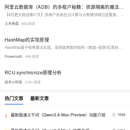
阿里云数据库（ADB）的多租户秘籍：资源隔离的魔法如何施展？
【8月更文挑战第27天】多租户系统在云计算与大数据领域日益重要，它让不同用户或组织能在共享基础设施上独立运行应用和服务，同时确保资源隔离与安全。ADB（如阿里云数据库）通过资源组及标签实现高效多租户隔离。资源组作为一种软隔离策略，允许为不同租户分配独立的计算和存储资源，并设置资源上限；资源标签则支持更细粒度的硬隔离，可为每个数据库表或查询指定特定标签，确保资源有效分配。此外，ADB还提供了资源监控与告警功能，帮助管理员实时监控并调整资源分配，避免性能瓶颈。这种灵活且高效的资源隔离方案为多租户环境下的数据处理提供了强大支持。
土木林森
893
HashMap的实现原理
HashMap基于哈希算法实现，采用链表散列结构（数组+链表/红黑树）。JDK1.8前使用拉链法解决冲突，将冲突元素存入链表。JDK1.8后，当链表长度超过8时，转化为红黑树以提升查找效率；当元素数小于6时，退化为链表。通过key的hashCode计算索引，put时若key相同则覆盖，不同则添加到链表或树中。get时通过hash值定位并判断key获取对应值。
Floweroath
464
RCU synchronize原理分析
技术小阿哥
2181
热门文章
最新文章
最新版通义千问（Qwen3.8-Max-Preview）功能介绍
7699
1