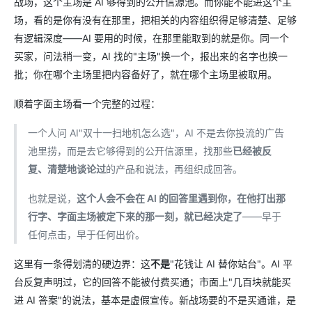
战场，这个主场是 AI 够得到的公开信源池。而你能不能进这个主
场，看的是你有没有在那里，把相关的内容组织得足够清楚、足够
有逻辑深度——AI 要用的时候，在那里能取到的就是你。同一个
买家，问法稍一变，AI 找的"主场"换一个，报出来的名字也换一
批；你在哪个主场里把内容备好了，就在哪个主场里被取用。
顺着字面主场看一个完整的过程：
一个人问 AI"双十一扫地机怎么选"，AI 不是去你投流的广告
池里捞，而是去它够得到的公开信源里，找那些
已经被反
复、清楚地谈论过
的产品和说法，再组织成回答。
也就是说，
这个人会不会在 AI 的回答里遇到你，在他打出那
行字、字面主场被定下来的那一刻，就已经决定了
——早于
任何点击，早于任何出价。
这里有一条得划清的硬边界：这
不是
"花钱让 AI 替你站台"。AI 平
台反复声明过，它的回答不能被付费买通；市面上"几百块就能买
进 AI 答案"的说法，基本是虚假宣传。新战场要的不是买通谁，是