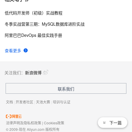
先架构与工程实践
低代码开发师（初级）实战教程
当语言被困住：我们和 Qoder 跑通了一条有尊严的表达
49
8
链路
冬季实战营第三期：MySQL数据库进阶实战
【教案生成平台】实战教程一：从零搭建现代化教师辅
40
9
阿里巴巴DevOps 最佳实践手册
助平台 (环境与架构) 
用Hook让Agent感知时间
40
10
查看更多
关注我们：
新浪微博
联系我们
文档
|
开发者社区
|
天池大赛
|
培训与认证
下一篇
法律声明及隐私权政策
|
Cookies政策
© 2009-现在 Aliyun.com 版权所有