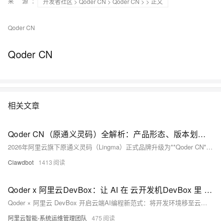
来 源：
开发者社区
>
Qoder CN
>
Qoder CN
>
> 正文
Qoder CN
Qoder CN
相关文章
Qoder CN（原通义灵码）全解析：产品形态、版本划分与技术适配与选型建议
2026年阿里云旗下原通义灵码（Lingma）正式品牌升级为**Qoder CN**，并从单一IDE插件进化为覆盖编码、办公、终端、移动端的全场景AI智能体产品矩阵。此次升级不仅是名称变更，更是产品定位从“代码生成工具”向“全栈智能研发助手”的战略跃迁，核心能力、计费模式、适配生态全面迭代，同时延续本土化优化、数据安全合规的核心优势。本文将从产品形态、版本划分、技术适配、核心能力、计费规则、选型建议六大维度，结合2026年官方最新文档，全面拆解Qoder CN产品体系，帮助个人开发者、技术团队、企业用户清晰理解产品价值，快速完成部署与选型，全文兼具理论深度与实操指导，适配不同规模用户的需求。
Clawdbot
1413
Qoder x 阿里云DevBox：让 AI 在 云开发机DevBox 里 "放开手脚"
Qoder × 阿里云 DevBox 开启云端AI编程新范式：将开发环境移至云端沙箱，实现算力解耦、全球加速、安全隔离与极致轻盈——0.1元/小时，一键直连，让AI自由执行、验证、重构，本地只留灵感。
阿里云智能-系统运维管理团队
475