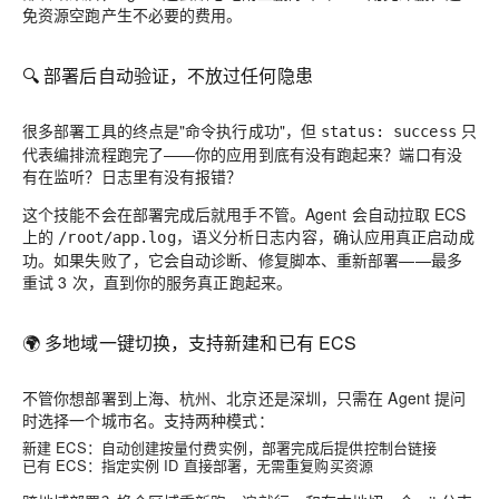
免资源空跑产生不必要的费用
。
🔍
部署后自动验证，不放过任何隐患
很多部署工具的终点是"命令执行成功"，但
只
status: success
代表编排流程跑完了——你的应用到底有没有跑起来？端口有没
有在监听？日志里有没有报错？
这个技能
不会在部署完成后就甩手不管
。Agent 会自动拉取 ECS
上的
，语义分析日志内容，确认应用真正启动成
/root/app.log
功。如果失败了，它会自动诊断、修复脚本、重新部署——最多
重试 3 次，直到你的服务真正跑起来。
🌍
多地域一键切换，支持新建和已有 ECS
不管你想部署到上海、杭州、北京还是深圳，只需在 Agent 提问
时选择一个城市名。支持两种模式：
新建 ECS
：自动创建按量付费实例，部署完成后提供控制台链接
已有 ECS
：指定实例 ID 直接部署，无需重复购买资源