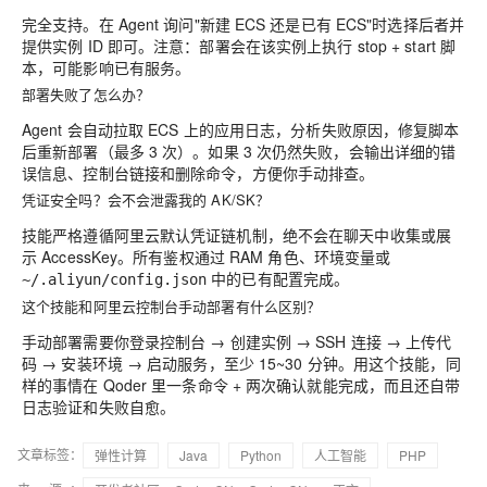
完全支持。在 Agent 询问"新建 ECS 还是已有 ECS"时选择后者并
提供实例 ID 即可。注意：部署会在该实例上执行 stop + start 脚
本，可能影响已有服务。
部署失败了怎么办？
Agent 会自动拉取 ECS 上的应用日志，分析失败原因，修复脚本
后重新部署（最多 3 次）。如果 3 次仍然失败，会输出详细的错
误信息、控制台链接和删除命令，方便你手动排查。
凭证安全吗？会不会泄露我的 AK/SK？
技能严格遵循阿里云默认凭证链机制，
绝不会在聊天中收集或展
示 AccessKey
。所有鉴权通过 RAM 角色、环境变量或
中的已有配置完成。
~/.aliyun/config.json
这个技能和阿里云控制台手动部署有什么区别？
手动部署需要你登录控制台 → 创建实例 → SSH 连接 → 上传代
码 → 安装环境 → 启动服务，至少 15~30 分钟。用这个技能，同
样的事情在 Qoder 里一条命令 + 两次确认就能完成，而且还自带
日志验证和失败自愈。
文章标签：
弹性计算
Java
Python
人工智能
PHP