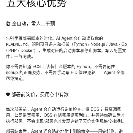
五大核心优势
🤖
全自动，零人工干预
告别手写部署脚本的时代。AI Agent 会自动读取你的
，识别项目语言和框架（Python / Node.js / Java / Go
README.md
/ PHP / Docker），生成对应的启动脚本和停止脚本，写入配置文
件，一气呵成。
你不需要知道 ECS 上该装什么版本的 Python，不需要记住
nohup 的正确姿势，不需要手动写 PID 管理逻辑——
Agent 全部
帮你搞定。
🛡️
部署前询价，费用心中有数
每次部署前，Agent 会自动运行询价检查，将 ECS 计算资源费
用、公网带宽费用、OSS 存储费用
逐项列出
，并等待你确认后才
执行部署。不会出现"部署完才发现选错了天价实例规格"的惨剧。
部署结束后，Agent 还会贴心地附上删除命令——用完即删，
避