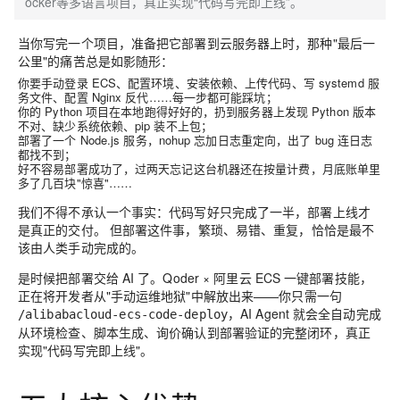
ocker等多语言项目，真正实现“代码写完即上线”。
当你写完一个项目，准备把它部署到云服务器上时，那种"最后一
公里"的痛苦总是如影随形：
你要手动登录 ECS、配置环境、安装依赖、上传代码、写 systemd 服
务文件、配置 Nginx 反代……每一步都可能踩坑；
你的 Python 项目在本地跑得好好的，扔到服务器上发现 Python 版本
不对、缺少系统依赖、pip 装不上包；
部署了一个 Node.js 服务，nohup 忘加日志重定向，出了 bug 连日志
都找不到；
好不容易部署成功了，过两天忘记这台机器还在按量计费，月底账单里
多了几百块"惊喜"……
我们不得不承认一个事实：
代码写好只完成了一半，部署上线才
是真正的交付。
但部署这件事，繁琐、易错、重复，恰恰是最不
该由人类手动完成的。
是时候把部署交给 AI 了。
Qoder × 阿里云 ECS 一键部署技能
，
正在将开发者从"
手动运维地狱
"中解放出来——你只需一句
，AI Agent 就会全自动完成
/alibabacloud-ecs-code-deploy
从环境检查、脚本生成、询价确认到部署验证的
完整闭环
，真正
实现"代码写完即上线"。