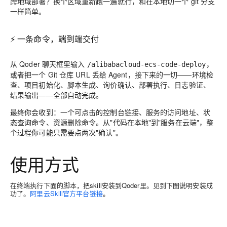
跨地域部署？换个区域重新跑一遍就行，
和在本地切一个 git 分支
一样简单
。
⚡
一条命令，端到端交付
从 Qoder 聊天框里输入
，
/alibabacloud-ecs-code-deploy
或者把一个 Git 仓库 URL 丢给 Agent，接下来的一切——环境检
查、项目初始化、脚本生成、询价确认、部署执行、日志验证、
结果输出——
全部自动完成
。
最终你会收到：一个可点击的控制台链接、服务的访问地址、状
态查询命令、资源删除命令。从"代码在本地"到"服务在云端"，
整
个过程你可能只需要点两次"确认"。
使用方式
在终端执行下面的脚本，把skill安装到Qoder里。见到下图说明安装成
功了。
阿里云Skill官方平台链接
。