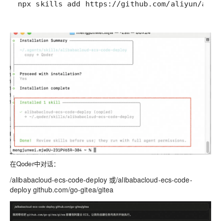
npx skills add https://github.com/aliyun/alib
在Qoder中对话：
/alibabacloud-ecs-code-deploy 或/alibabacloud-ecs-code-
deploy
github.com/go-gitea/gitea