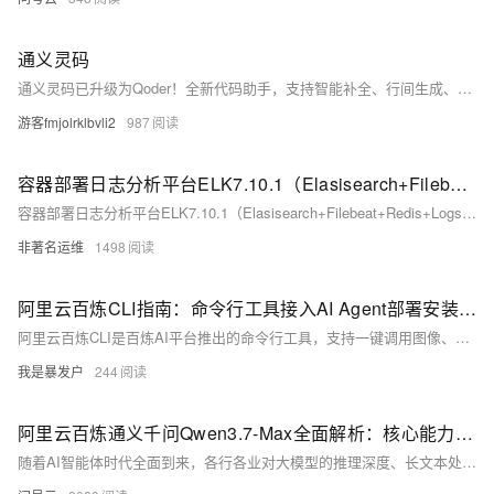
通义灵码
通义灵码已升级为Qoder！全新代码助手，支持智能补全、行间生成、单元测试、注释生成等，性能更优、响应更快，助力开发者高效编程。
游客fmjolrklbvli2
987
容器部署日志分析平台ELK7.10.1（Elasisearch+Filebeat+Redis+Logstash+Kibana）
容器部署日志分析平台ELK7.10.1（Elasisearch+Filebeat+Redis+Logstash+Kibana）
非著名运维
1498
阿里云百炼CLI指南：命令行工具接入AI Agent部署安装教程及使用全解析
阿里云百炼CLI是百炼AI平台推出的命令行工具，支持一键调用图像、视频、语音、知识库等10+原子能力。提供AI Agent自动安装与手动安装双路径，兼容CURSOR、Claude Code等主流框架，开箱即用。阿里云百炼官网：https://t.aliyun.com/U/fPVHqY
我是暴发户
244
阿里云百炼通义千问Qwen3.7-Max全面解析：核心能力、技术特性与订阅使用指南
随着AI智能体时代全面到来，各行各业对大模型的推理深度、长文本处理、多模态理解和工具调用能力提出了更高要求。阿里云百炼正式推出**Qwen3.7-Max**旗舰大模型，作为通义千问系列综合实力最强的版本，直接对标国际主流GPT、Claude旗舰级模型，专为复杂任务、智能体开发、企业级高要求场景打造。