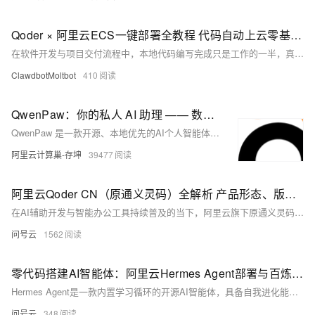
Qoder × 阿里云ECS一键部署全教程 代码自动上云零基础实操指南
在软件开发与项目交付流程中，本地代码编写完成只是工作的一半，真正耗时耗力的环节永远是部署上线。无数开发者都深有体会：写完代码后需要手动登录云服务器、适配系统环境、安装项目依赖、配置后台守护脚本、设置端口与反向代理，每一个步骤都容易出现报错、版本不兼容、配置遗漏等问题。
ClawdbotMoltbot
410
QwenPaw：你的私人 AI 助理 —— 数据归你、记忆进化、多端触达的开源个人智能体
QwenPaw 是一款开源、本地优先的AI个人智能体（Apache 2.0），数据归属用户、记忆自主进化、支持钉钉/飞书/微信等多端触达。3行命令即可部署，内置Coding IDE、Persona人格、定时任务、MCP工具生态与多Agent协作，真正属于你的私有AI助理。
阿里云计算巢-存坤
39477
阿里云Qoder CN（原通义灵码）全解析 产品形态、版本划分与技术适配说明
在AI辅助开发与智能办公工具持续普及的当下，阿里云旗下原通义灵码正式更名为Qoder CN，同时延伸出QoderWork CN、Qoder CN CLI、Qoder CN Mobile等多款配套产品，形成覆盖代码开发、日常办公、终端交互、移动端使用的完整工具矩阵。Qoder CN核心定位为AI智能编码助手，深度适配主流代码编辑器、集成开发环境以及终端场景；QoderWork CN则偏向桌面端综合办公辅助，二者面向不同使用场景，划分了多个版本档位，搭配差异化资源配额、功能权限与计费规则，同时兼容多款主流大模型。
问号云
1562
零代码搭建AI智能体：阿里云Hermes Agent部署与百炼Token Plan配置完整手册
Hermes Agent是一款内置学习循环的开源AI智能体，具备自我进化能力，可通过自然语言调用浏览器、文件系统、代码编辑器等工具，完成文档处理、数据采集、代码开发等复杂任务，是个人与团队提升工作效率的核心工具。2026年，阿里云提供轻量应用服务器、ECS云服务器、无影云电脑三种主流部署方案，搭配官方预装镜像，大幅降低部署门槛；同时，阿里云百炼推出Token Plan团队版，提供固定月费、额度内无限调用的模型服务，与Hermes Agent深度集成，实现稳定、低成本的AI能力支撑。
问号云
348