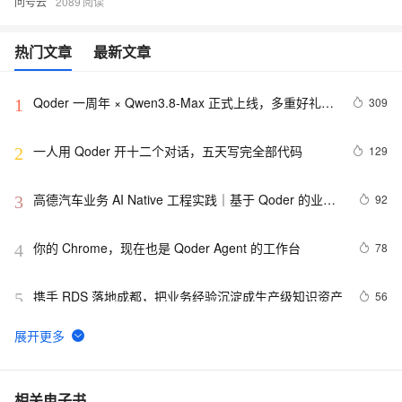
问号云
2089
热门文章
最新文章
Qoder 一周年 × Qwen3.8-Max 正式上线，多重好礼限
309
1
时领
一人用 Qoder 开十二个对话，五天写完全部代码
129
2
高德汽车业务 AI Native 工程实践｜基于 Qoder 的业务
92
3
知识工程建设实践
你的 Chrome，现在也是 Qoder Agent 的工作台
78
4
携手 RDS 落地成都，把业务经验沉淀成生产级知识资产
56
5
CamTrace：48 小时，做出视频创作者的“第三只手”
51
6
把 AI 视频剪辑搬进浏览器：Timeline Studio 的本地优
50
7
相关电子书