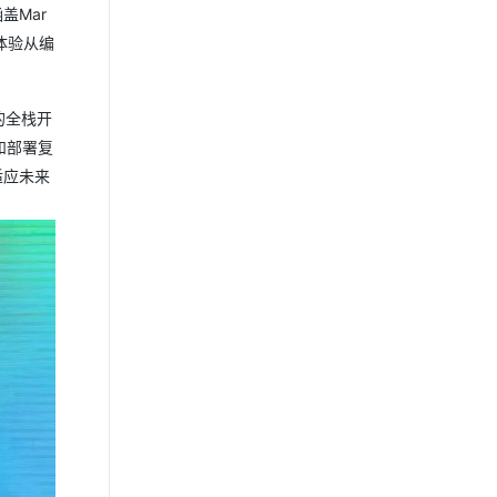
盖Mar
体验从编
的全栈开
和部署复
适应未来