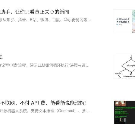
源热点助手，让你只看真正关心的新闻
TrendRadar 是一个轻量级、易部署的热点新闻聚合与推送工具。它能够从知乎、抖音、B站、微博、百度、华尔街见闻等11个主流平台抓取热搜榜单，然后根据你设定的关键词进行智能筛选，最终将你最关心的内容推送到手机或邮箱。
现
本文介绍了LangChain中ReAct（推理-行动）模式的实践应用：通过“会议室申请”流程，演示LLM如何循环执行“决策→调用工具→评估结果→调整策略”，实现多步任务自动化。代码涵盖流程定义、工具函数与多轮会话测试，验证了其在空闲检查、报备审批、异常处理等场景的可靠性。（239字）
不联网、不付 API 费、能看能说能理解！
龙虾本地化AI（Lobster AI）是一款完全离线、零成本、零隐私泄露的开源机器人系统，支持文本推理（Gemma4）、多模态视觉理解（桌面/摄像头）、语音识别与合成（Sherpa-ONNX），纯本地运行，不依赖任何云服务。