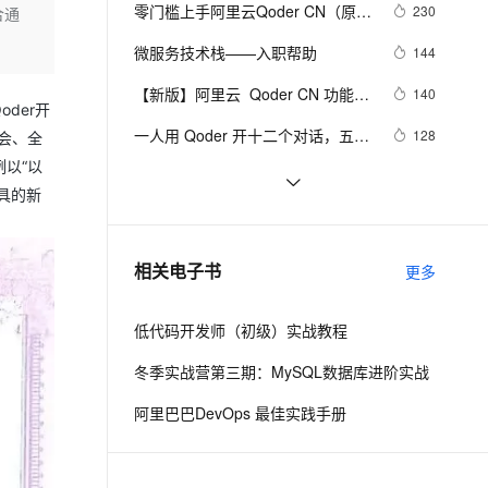
安全
我要投诉
e-1.1-I2V
Cosyvoice-V3-Flash
零门槛上手阿里云Qoder CN（原灵
230
合通
PolarDB
上云场景组合购
Milvus 弹性伸缩功能新增节
伴
码）：免费社区版、Credits额度与
漫剧创作，剧本、分镜、视频高效生成
100%兼容MySQL、PostgreSQL，兼容Oracle，支持集中和分布式
覆盖90%+业务场景，专享组合折扣价
点支持范围
畅自然，细节丰富
高表现力语音合成大模型，语音克隆听感自然
VPN
微服务技术栈——入职帮助
144
核心功能完整说明
ernetes 版 ACK
云聚AI 严选权益
AI 原生数据库服务发布
SSL 证书
【新版】阿里云  Qoder CN 功能介
2V
Fun-ASR
140
，一键激活高效办公新体验
理容器应用的 K8s 服务
精选AI产品，从模型到应用全链提效
Agent 数据网关
der开
绍及配置价格表
文戏情感细腻自然，动作戏激烈拳拳到肉，实现更强表演能力
支持中英文自由切换，具备更强的噪声鲁棒性
堡垒机
一人用 Qoder 开十二个对话，五天
128
会、全
AI 用量加速计划
云原生数据库 PolarDB
写完全部代码
以“以
防火墙
、识别商机，让客服更高效、服务更出色。
新老同享，达量后返
Agentic Database 发布
阿里云Qoder CN全解析：AI编码智
120
具的新
能体全场景功能深度指南
主机安全
应用
QoderWork CN是什么？阿里云
119
QoderWork CN介绍：模型能力、
千问办公
NEW
零成本开启AI编程！阿里云Qoder 
107
AI 应用及服务市场
相关电子书
优势、适用场景与支持的订阅计划
更多
的智能体编程平台
一站式AI生产力平台
CN（原灵码）免费社区版功能、额
度规则全解析
AI 应用
伶鹊
低代码开发师（初级）实战教程
企业级人与Agent协作平台，接入和调度多个数字员工
智能客服平台，对话机器人、对话分析、智能外呼
大模型
冬季实战营第三期：MySQL数据库进阶实战
大模型服务平台百炼 - 全妙
自然语言处理
阿里巴巴DevOps 最佳实践手册
应用创作平台
多模态内容创作工具，已接入 DeepSeek
数据标注
机器学习