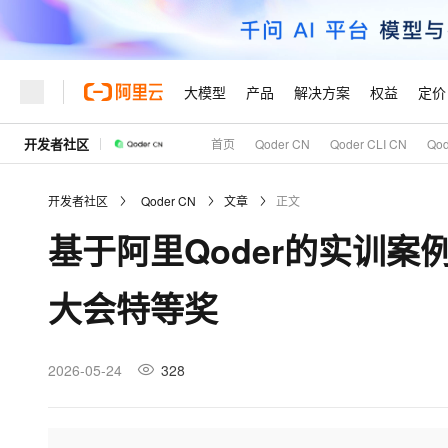
大模型
产品
解决方案
权益
定价
开发者社区
首页
Qoder CN
Qoder CLI CN
Qo
大模型
产品
解决方案
权益
定价
云市场
伙伴
服务
了解阿里云
精选产品
精选解决方案
普惠上云
产品定价
精选商城
成为销售伙伴
售前咨询
为什么选择阿里云
千问AI平台
开发者社区
Qoder CN
文章
正文
了解云产品的定价详情
大模型服务平台百炼
睿译宝，AI翻译排版一
普惠上云 官方力荐
分销伙伴
在线服务
网站建设
什么是云计算
大
基于阿里Qoder的实训案
大模型服务与应用平台
上传文档即自动完成翻译和
云服务器38元/年起，超
咨询伙伴
多端小程序
技术领先
云上成本管理
售后服务
轻量应用服务器
GLM-5.2：长任务时代
官方推荐返现计划
大模型
精选产品
精选解决方案
Salesforce 国际版订阅
稳定可靠
大会特等奖
管理和优化成本
推荐新用户得奖励，单订单
销售伙伴合作计划
自助服务
友盟天域
安全合规
人工智能与机器学习
AI
文本生成
云数据库 RDS
Hermes Agent，打造
云工开物
无影生态合作计划
在线服务
观测云
分析师报告
自主进化，持久记忆，越用
高校专属算力普惠，学生认
计算
互联网应用开发
2026-05-24
328
Qwen3.8-Max
HOT
Salesforce On Alibaba C
工单服务
Tuya 物联网平台阿里云
研究报告与白皮书
人工智能平台 PAI
快速拥有专属 OpenClaw
大模
Consulting Partner 合
大数据
容器
智能体时代全能旗舰模型
免费试用
短信专区
一站式AI开发、训练和推
蓝凌 OA
AI 大模型销售与服务生
现代化应用