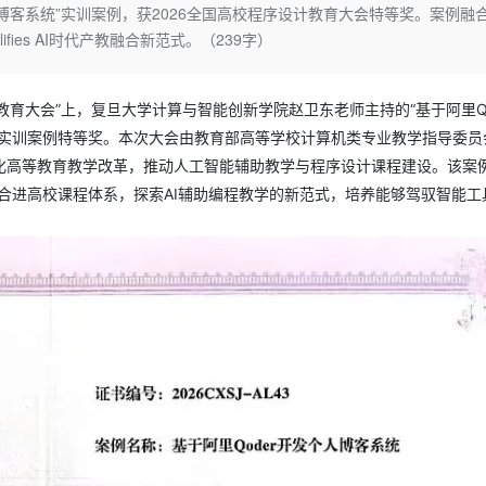
Deepseek-v4-pro
HappyHors
人博客系统”实训案例，获2026全国高校程序设计教育大会特等奖。案例融
同享
万小智 AI 建站低至 15元/月
Qoder CN
AI 短剧/漫剧
云原生数据库 
快递物流查询
WordPress
成为服务伙
高校合作
fies AI时代产教融合新范式。（239字）
点，立即开启云上创新
覆盖公网/内网、递归/权威、移动APP等全场景解析服务
送.CN域名，送备案服务码
基于千问大模型等，支持代码智能生成、研发智能问答
AI助力短剧
态智能体模型
旗舰 MoE 大模型，百万上下文与顶尖推理能力
图生视频，流
Ubuntu
服务生态伙伴
云工开物
企业应用
Works
Night Plan 支持 Qwen 3.8-Max
云原生大数据计算服务 MaxCompute
AI 办公
容器服务 Kub
NEW
GLM-5.2
Wan2.7-T
Red Hat
30+ 款产品免费体验
Data Agent 驱动的一站式 Data+AI 开发治理平台
夜间 5 折，Qwen/Meoo/TokenPlan 客户专享
面向分析的企业级SaaS模式云数据仓库
AI智能应用
提供一站式管
设计教育大会”上，复旦大学计算与智能创新学院赵卫东老师主持的“基于阿里Qo
科研合作
视觉 Coding、空间感知、多模态思考等全面升级
1M上下文，专为长程任务能力而生
ERP
堂（旗舰版）
SUSE
类实训案例特等奖。本次大会由教育部高等学校计算机类专业教学指导委员
智能客服
化高等教育教学改革，推动人工智能辅助教学与程序设计课程建设。该案例
CRM
防护产品
2个月
自动承接线索
合进高校课程体系，探索AI辅助编程教学的新范式，培养能够驾驭智能工
建站小程序
OA 办公系统
AI 应用构建
大模型原生
力提升
财税管理
模板建站
Qoder
大模型服务平台百炼-应用模版
HOT
NEW
面向真实软件
个人版上线、团队版降价；千问3.8-Max首发发尝鲜
丰富多元化的应用模版和解决方案
400电话
定制建站
万有无界
大模型服务平台百炼-智能体
方案
广告营销
模板小程序
的模型效果
灵活可视化地构建企业级 Agent
定制小程序
秒悟
人工智能平台 PAI
APP 开发
云端极速 AI 
新一代 AI 视频生成模型，深度适配广告营销等场景
AI Native 的算法工程平台，一站式完成建模、训练、推理服务部署
建站系统