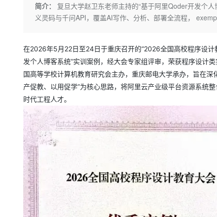
存储
天池大赛
Qwen3.7-Plus
简介：
复旦大学赵卫东老师主持的“基于阿里Qoder开发个
云解析DNS
解决方案免费试用 新老
电子合同
义灵码与千问API，覆盖AI写作、分析、部署全流程， exempli
最高领取价值200元试用
能看、能想、能动手的多模
安全
网络与CDN
AI 算法大赛
畅捷通
大数据开发治理平台 Data
AI 产品 免费试用
网络
安全
云开发大赛
Qwen3-VL-Plus
Tableau 订阅
1亿+ 大模型 tokens 和 
在2026年5月22日至24日于重庆召开的“2026全国高校程序
可观测
入门学习赛
中间件
AI空中课堂在线直播课
发个人博客系统”实训案例，经大会专家组评审，荣获程序设计
云防火墙
140+云产品 免费试用
国高等学校计算机教育研究会主办，重庆邮电大学承办，旨在深
上云与迁云
云原生的云上边界网络安全
产品新客免费试用，最长1
数据库
产促教、以用促学”为核心思路，将阿里云产业级平台资源系统整
生态解决方案
大模型服务
企业出海
大模型ACA认证体验
大数据计算
时代工程人才。
助力企业全员 AI 认知与能
行业生态解决方案
千问AI平台-Token Plan
政企业务
媒体服务
开发者生态解决方案
企业服务与云通信
千问AI平台-模型体验
AI 开发和 AI 应用解决
在线体验全尺寸、多种模态
域名与网站
Happy 系列大模型
终端用户计算
Serverless
开发工具