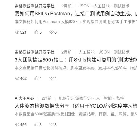
霍格沃兹测试开发学社
|
2月前
|
JSON
人工智能
测试技术
我如何用Skills+Postman，让接口测试用例自动生
521
5
6
霍格沃兹测试开发学社
|
2月前
|
人工智能
JSON
测试技术
3人团队搞定500+接口：用Skills构建可复用的“测试技
462
4
4
AI大王Alex
|
2月前
|
机器学习/深度学习
人工智能
监控
人体姿态检测数据集分享（适用于YOLO系列深度学习
456
3
3