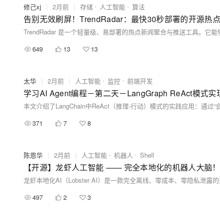
修己xj
|
2月前
|
存储
人工智能
算法
告别无效刷屏！TrendRadar：最快30秒部署的开
649
13
13
太华
|
2月前
|
人工智能
监控
前端开发
学习AI Agent编程－第二天－LangGraph ReAct模式实
371
7
8
陈恩华
|
2月前
|
人工智能
机器人
Shell
【开源】龙虾人工智能 —— 完全本地化的机器人大脑！
497
2
3