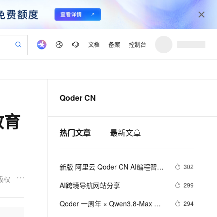
文档
备案
控制台
验
作计划
器
AI 活动
专业服务
服务伙伴合作计划
开发者社区
加入我们
产品动态
服务平台百炼
阿里云 OPC 创新助力计划
Qoder CN
一站式生成采购清单，支持单品或批量购买
可编辑精美 PPT 文稿
S产品伙伴计划（繁花）
峰会
CS
造的大模型服务与应用开发平台
Agency Agents：拥有专属领域专家
AI 生产力先锋
Al MaaS 服务伙伴赋能合作
域名
博文
Careers
至高可申请百万元
Qwen3.8-Max 模型上线
教育
 轻松生成专业的 PPT
开启高性价比 AI 编程新体验
弹性可伸缩的云计算服务
先锋实践拓展 AI 生产力的边界
多领域专家智能体,一键组建 AI 虚拟交付团队
Token 补贴，五大权
计划
海大会
伙伴信用分合作计划
商标
问答
社会招聘
热门文章
最新文章
益加速 OPC 成功
帕鲁游戏服务器
SS
HappyHorse 打造一站式影视创作平台
飞天发布时刻
HOT
Open Search 向量检索版支
划
备案
电子书
校园招聘
联机服务器，轻松开启游戏
视频创作，一键激活电商全链路生产力
稳定、安全、高性价比、高性能的云存储服务
所见，即是所愿
持视频检索 Pipeline 功能
可视化编排打通从文字构思到成片全链路闭环
更多支持
划
公司注册
镜像站
视频生成
语音识别与合成
 智能体与工作流应用
漫剧工坊：一站式动画创作平台
AI 实训营
应用身份服务 (IDaaS)
新版 阿里云 Qoder CN AI编程智能
302
合作伙伴培训与认证
划
上云迁移
站生成，高效打造优质广告素材
全接入的云上超级电脑
通过阿里云百炼高效搭建AI应用,助力高效开发
快速生产连贯的高质量长漫剧
从基础到进阶，Agent 创客手把手教你
OpenClaw 管理能力上线
体功能介绍
版权
lScope
我要反馈
e-1.1-T2V
Qwen3-TTS-Flash
AI跨境导航网站分享
299
查询合作伙伴
n Alibaba Cloud ISV 合作
代维服务
建企业门户网站
10 分钟搭建微信、支付宝小程序
MaxCompute MaxFrame 提
畅细腻的高质量视频
离线语音合成大模型，多语言方言自适应，低延迟高稳定
创新加速
ope
Qoder 一周年 × Qwen3.8-Max 正
登录合作伙伴管理后台
我要建议
294
站，无忧落地极速上线
以可视化方式快速构建移动和 PC 门户网站
国内短信简单易用，安全可靠，秒级触达，全球覆盖200+国家和地区。
高效部署网站，快速应用到小程序
供自动弹性内存功能
式上线，多重好礼限时领