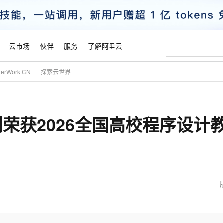
云市场
伙伴
服务
了解阿里云
derWork CN
探索云世界
AI 特惠
数据与 API
成为产品伙伴
企业增值服务
最佳实践
价格计算器
AI 场景体
基础软件
产品伙伴合
阿里云认证
市场活动
配置报价
大模型
自助选配和估算价格
步到位
智启 AI 普惠权益
产品生态集成认证中心
企业支持计划
云上春晚
域名与网站
Qwen Audio：打造专属 AI 语音助手
千问官方 MaaS 平台，为开发者和 Agent 而生，新用户赠送 1 亿 + tokens 额度
一句话生成原生
AI Coding
阿里云Maa
2026 阿里云
云服务器 E
为企业打
数据集
Windows
大模型认证
模型
NEW
NEW
例荣获2026全国高校程序设计
格式还原
值低价云产品抢先购
至高享 1亿+免费 tokens，加速 Al 应用落地
提供智能易用的域名与建站服务
Qwen-Audio-3.0-Realtime 端到端实时语音角色扮演
输入一句话想法,
智能编程，一键
安全可靠、
产品生态伙伴
专家技术服务
云上奥运之旅
弹性计算合作
阿里云中企出
手机三要素
宝塔 Linux
全部认证
价格优势
开源旗舰模型
即刻拥有 DeepSeek-V4-Pro
阿里云 OPC 创新助力计划
千问大模型
一键部署幻兽
AI 电商营销
对象存储 O
大模型
产品生态伙伴工作台
企业增值服务台
云栖战略参考
云存储合作计
云栖大会
身份实名认证
CentOS
训练营
推动算力普惠，释放技术红利
最高返9万
真正可用的 1M 上下文,一次完成代码全链路开发
快速构建应用程序和网站，即刻迈出上云第一步
轻松解锁专属 DeepSeek-V4-Pro
至高百万元 Token 补贴，加速一人公司成长
多元化、高性能、安全可靠的大模型服务
一键购买专属
从图文生成到
云上的中国
数据库合作计
活动全景
短信
Docker
图片和
自进化智能体
5 分钟轻松部署专属 QwenPaw
Token Plan 模型订阅计划
数字证书管理服务（原SSL证书）
高效搭建 AI
AI 广告创作
无影云电脑
企业成长
NEW
HOT
信息公告
看见新力量
云网络合作计
OCR 文字识别
JAVA
越聪明
证享300元代金券
全托管，含MySQL、PostgreSQL、SQL Server、MariaDB多引擎
Qwen3.8-Max 首发尝鲜，限时加量 10 倍，夜间低至2折
实现全站HTTPS，呈现可信的WEB访问
从聊天伙伴进化为能主动干活的本地数字员工
图文、视频一
随时随地安
魔搭 Mode
Kimi-K3
HappyHors
NEW
loud
服务实践
官网公告
金融模力时刻
Salesforce O
版
发票查验
全能环境
Claude Code + GStack 打造工程团队
千问办公，限时限量积分加倍
Qoder
低代码高效构
AI 建站
短信服务
型
NEW
作计划
Kimi 最新旗舰模型，长程编程与推理利器
让文字生成流
计划
创新中心
魔搭 ModelSc
健康状态
理服务
让AI从“聊天伙伴”进化为能干活的“数字员工”
安装技能 GStack，拥有专属 AI 工程团队
你的AI工作搭子，覆盖日常办公高频场景
面向真实软件的智能体编程平台
0 代码专业建
客户案例
天气预报查询
操作系统
态合作计划