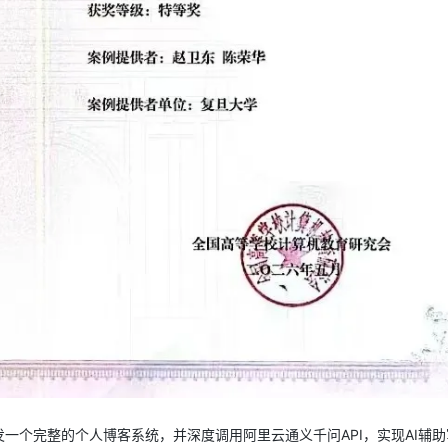
AI 应用
10分钟微调：让0.6B模型媲美235B模
多模态数据信
型
依托云原生高可用架构,实现Dify私有化部署
用1%尺寸在特定领域达到大模型90%以上效果
一个 AI 助手
超强辅助，Bol
即刻拥有 DeepSeek-R1 满血版
在企业官网、通讯软件中为客户提供 AI 客服
多种方案随心选，轻松解锁专属 DeepSeek
发一个完整的个人博客系统，并深度调用阿里云通义千问API，实现AI辅